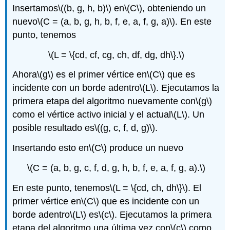
Insertamos
\((b, g, h, b)\)
en
\(C\)
, obteniendo un
nuevo
\(C = (a, b, g, h, b, f, e, a, f, g, a)\)
. En este
punto, tenemos
\(L = \{cd, cf, cg, ch, df, dg, dh\}.\)
Ahora
\(g\)
es el primer vértice en
\(C\)
que es
incidente con un borde adentro
\(L\)
. Ejecutamos la
primera etapa del algoritmo nuevamente con
\(g\)
como el vértice activo inicial y el actual
\(L\)
. Un
posible resultado es
\((g, c, f, d, g)\)
.
Insertando esto en
\(C\)
produce un nuevo
\(C = (a, b, g, c, f, d, g, h, b, f, e, a, f, g, a).\)
En este punto, tenemos
\(L = \{cd, ch, dh\}\)
. El
primer vértice en
\(C\)
que es incidente con un
borde adentro
\(L\)
es
\(c\)
. Ejecutamos la primera
etapa del algoritmo una última vez con
\(c\)
como