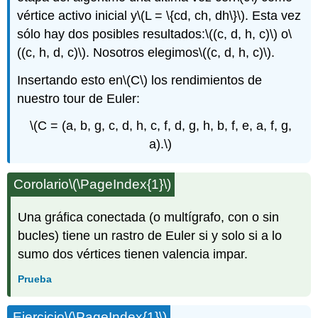
vértice activo inicial y
\(L = \{cd, ch, dh\}\)
. Esta vez
sólo hay dos posibles resultados:
\((c, d, h, c)\)
o
\
((c, h, d, c)\)
. Nosotros elegimos
\((c, d, h, c)\)
.
Insertando esto en
\(C\)
los rendimientos de
nuestro tour de Euler:
\(C = (a, b, g, c, d, h, c, f, d, g, h, b, f, e, a, f, g,
a).\)
Corolario
\(\PageIndex{1}\)
Una gráfica conectada (o multígrafo, con o sin
bucles) tiene un rastro de Euler si y solo si a lo
sumo dos vértices tienen valencia impar.
Prueba
Ejercicio
\(\PageIndex{1}\)