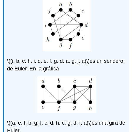
\((i, b, c, h, i, d, e, f, g, d, a, g, j, a)\)
es un sendero
de Euler. En la gráfica
\((a, e, f, b, g, f, c, d, h, c, g, d, f, a)\)
es una gira de
Euler.