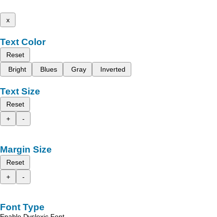
x
Text Color
Reset
Bright
Blues
Gray
Inverted
Text Size
Reset
+
-
Margin Size
Reset
+
-
Font Type
Enable Dyslexic Font