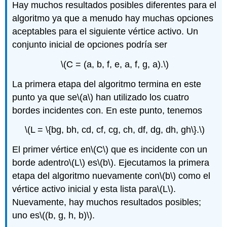
Hay muchos resultados posibles diferentes para el
algoritmo ya que a menudo hay muchas opciones
aceptables para el siguiente vértice activo. Un
conjunto inicial de opciones podría ser
\(C = (a, b, f, e, a, f, g, a).\)
La primera etapa del algoritmo termina en este
punto ya que se
\(a\)
han utilizado los cuatro
bordes incidentes con. En este punto, tenemos
\(L = \{bg, bh, cd, cf, cg, ch, df, dg, dh, gh\}.\)
El primer vértice en
\(C\)
que es incidente con un
borde adentro
\(L\)
es
\(b\)
. Ejecutamos la primera
etapa del algoritmo nuevamente con
\(b\)
como el
vértice activo inicial y esta lista para
\(L\)
.
Nuevamente, hay muchos resultados posibles;
uno es
\((b, g, h, b)\)
.