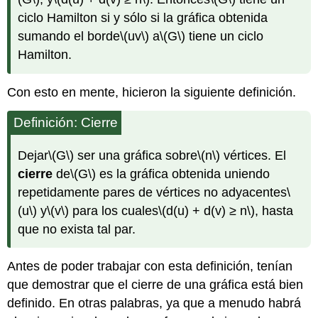
ciclo Hamilton si y sólo si la gráfica obtenida
sumando el borde
\(uv\)
a
\(G\)
tiene un ciclo
Hamilton.
Con esto en mente, hicieron la siguiente definición.
Definición: Cierre
Dejar
\(G\)
ser una gráfica sobre
\(n\)
vértices. El
cierre
de
\(G\)
es la gráfica obtenida uniendo
repetidamente pares de vértices no adyacentes
\
(u\)
y
\(v\)
para los cuales
\(d(u) + d(v) ≥ n\)
, hasta
que no exista tal par.
Antes de poder trabajar con esta definición, tenían
que demostrar que el cierre de una gráfica está bien
definido. En otras palabras, ya que a menudo habrá