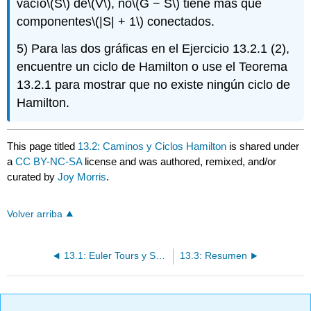
vacío
\(S\)
de
\(V\)
, no
\(G − S\)
tiene más que
componentes
\(|S| + 1\)
conectados.
5) Para las dos gráficas en el Ejercicio 13.2.1 (2),
encuentre un ciclo de Hamilton o use el Teorema
13.2.1 para mostrar que no existe ningún ciclo de
Hamilton.
This page titled
13.2: Caminos y Ciclos Hamilton
is shared under
a
CC BY-NC-SA
license and was authored, remixed, and/or
curated by
Joy Morris
.
Volver arriba
13.1: Euler Tours y Senderos
13.3: Resumen