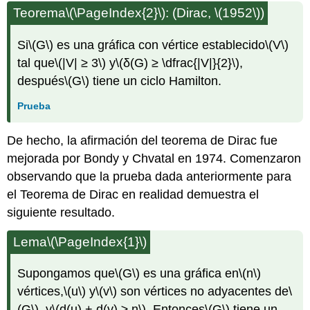
Teorema
\(\PageIndex{2}\)
: (Dirac,
\(1952\)
)
Si
\(G\)
es una gráfica con vértice establecido
\(V\)
tal que
\(|V| ≥ 3\)
y
\(δ(G) ≥ \dfrac{|V|}{2}\)
,
después
\(G\)
tiene un ciclo Hamilton.
Prueba
De hecho, la afirmación del teorema de Dirac fue
mejorada por Bondy y Chvatal en 1974. Comenzaron
observando que la prueba dada anteriormente para
el Teorema de Dirac en realidad demuestra el
siguiente resultado.
Lema
\(\PageIndex{1}\)
Supongamos que
\(G\)
es una gráfica en
\(n\)
vértices,
\(u\)
y
\(v\)
son vértices no adyacentes de
\
(G\)
, y
\(d(u) + d(v) ≥ n\)
. Entonces
\(G\)
tiene un