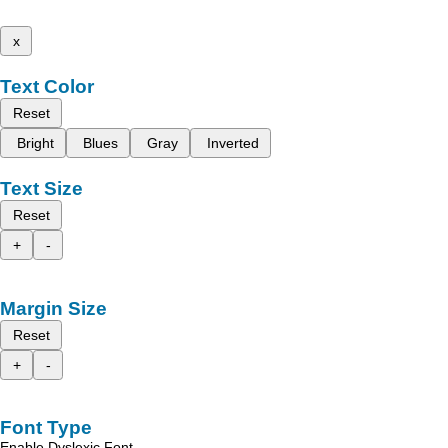
x
Text Color
Reset
Bright
Blues
Gray
Inverted
Text Size
Reset
+
-
Margin Size
Reset
+
-
Font Type
Enable Dyslexic Font