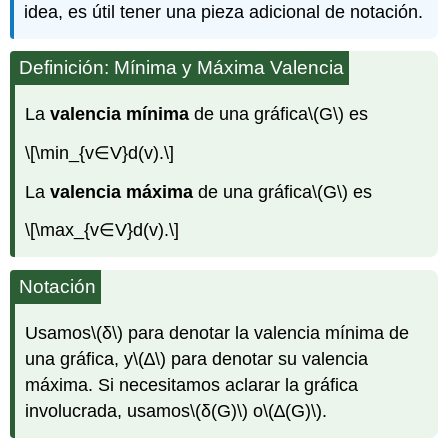
idea, es útil tener una pieza adicional de notación.
Definición: Mínima y Máxima Valencia
La
valencia mínima
de una gráfica
\(G\)
es
\[\min_{v∈V}d(v).\]
La
valencia máxima
de una gráfica
\(G\)
es
\[\max_{v∈V}d(v).\]
Notación
Usamos
\(δ\)
para denotar la valencia mínima de
una gráfica, y
\(∆\)
para denotar su valencia
máxima. Si necesitamos aclarar la gráfica
involucrada, usamos
\(δ(G)\)
o
\(∆(G)\)
.