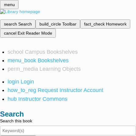
menu
search
Search
build_circle
Toolbar
fact_check
Homework
cancel
Exit Reader Mode
school
Campus Bookshelves
menu_book
Bookshelves
perm_media
Learning Objects
login
Login
how_to_reg
Request Instructor Account
hub
Instructor Commons
Search
Search this book