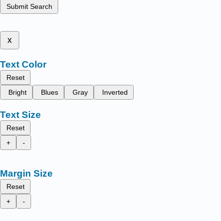
Submit Search
x
Text Color
Reset
Bright
Blues
Gray
Inverted
Text Size
Reset
+
-
Margin Size
Reset
+
-