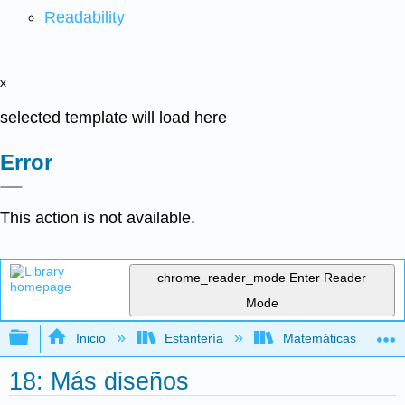
Readability
x
selected template will load here
Error
This action is not available.
chrome_reader_mode
Enter Reader
Mode
Expandir/contraer jerarquía global
Inicio
Estantería
Matemáticas
18: Más diseños