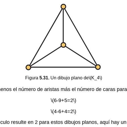
Figura
5.31.
Un dibujo plano de
\(K_4\)
menos el número de aristas más el número de caras par
\(6-9+5=2\)
\(4-6+4=2\)
culo resulte en 2 para estos dibujos planos, aquí hay un