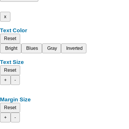
x
Text Color
Reset
Bright
Blues
Gray
Inverted
Text Size
Reset
+
-
Margin Size
Reset
+
-