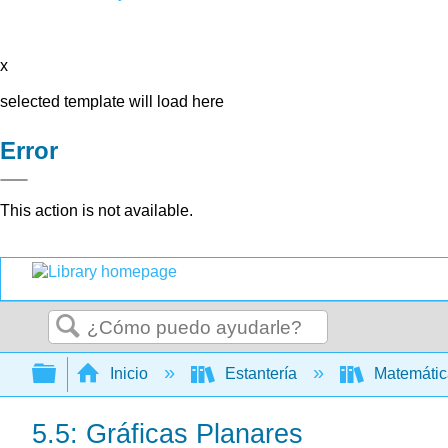
x
selected template will load here
Error
This action is not available.
Buscar
Expandir/contraer jerarquía global
Inicio
Estantería
Matemáti
5.5: Gráficas Planares