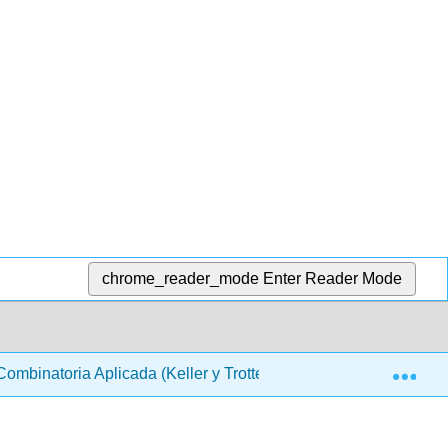
chrome_reader_mode
Enter Reader Mode
Exp
ombinatoria Aplicada (Keller y Trotter)
5: Teoría de l