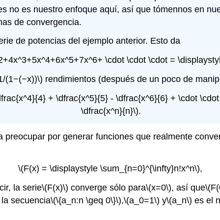
s no es nuestro enfoque aquí, así que tómennos en nue
mas de convergencia.
erie de potencias del ejemplo anterior. Esto da
2+4x^3+5x^4+6x^5+7x^6+ \cdot \cdot \cdot = \displaystyle
1/(1−(−x))\)
rendimientos (después de un poco de manipu
\dfrac{x^4}{4} + \dfrac{x^5}{5} - \dfrac{x^6}{6} + \cdot \cd
\dfrac{x^n}{n}\)
.
 preocupar por generar funciones que realmente conver
\(F(x) = \displaystyle \sum_{n=0}^{\infty}n!x^n\)
,
r, la serie
\(F(x)\)
converge sólo para
\(x=0\)
, así que
\(F
la secuencia
\(\{a_n:n \geq 0\}\)
,
\(a_0=1\)
y
\(a_n\)
es el 