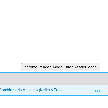
chrome_reader_mode
Enter Reader Mode
Exp
ombinatoria Aplicada (Keller y Trotter)
8: Generando