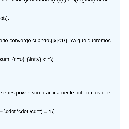
ot\)
,
serie converge cuando
\(|x|<1\)
. Ya que queremos
sum_{n=0}^{\infty} x^n\)
as series power son prácticamente polinomios que
cdot \cdot \cdot) = 1\)
.