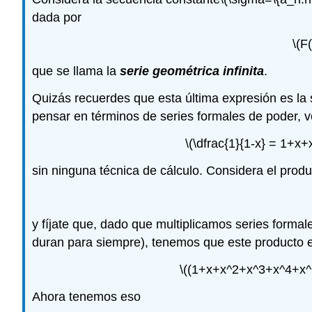
dada por
\(F
que se llama la
serie geométrica infinita
.
Quizás recuerdes que esta última expresión es la 
pensar en términos de series formales de poder, 
\(\dfrac{1}{1-x} = 1+x
sin ninguna técnica de cálculo. Considera el produ
y fíjate que, dado que multiplicamos series forma
duran para siempre), tenemos que este producto 
\((1+x+x^2+x^3+x^4+x^5+
Ahora tenemos eso