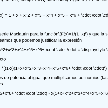
(x) = 1 + x + x^2 + x^3 + x^4 + x^5 + x^6 + \cdot \cdot \cd
serie Maclaurin para la función
\(F(x)=1/(1−x)\)
y que la 
veamos que podemos justificar la expresión
+x^2+x^3+x^4+x^5+x^6+ \cdot \cdot \cdot = \displaystyle \
cto
\((1-x)(1+x+x^2+x^3+x^4+x^5+x^6+ \cdot \cdot \cdot)\)
les de potencia al igual que multiplicamos polinomios (l
es
x^6+ \cdot \cdot \cdot) - x(1+x+x^2+x^3+x^4+x^5+x^6+ \