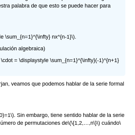
stra palabra de que esto se puede hacer para
 \sum_{n=1}^{\infty} nx^{n-1}\)
.
lación algebraica)
ot \cdot = \displaystyle \sum_{n=1}^{\infty}(-1)^{n+1}
jan, veamos que podemos hablar de la serie formal
(0)=1\)
. Sin embargo, tiene sentido hablar de la serie
número de permutaciones de
\(\{1,2,…,n\}\)
cuándo
\