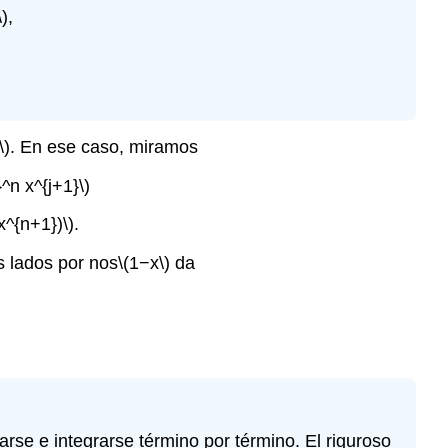
)
,
\)
. En ese caso, miramos
^n x^{j+1}\)
x^{n+1})\)
.
s lados por nos
\(1−x\)
da
arse e integrarse término por término. El riguroso