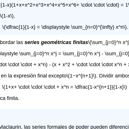
((1-x)(1+x+x^2+x^3+x^4+x^5+x^6+ \cdot \cdot \cdot) = 1\
\(1-x\)
,
\(\dfrac{1}{1-x} = \displaystyle \sum_{n=0}^{\infty} x^n\)
.
bordar las
series geométricas finitas
\(\sum_{j=0}^n x^j
splaystyle \sum_{j=0}^n x^j = \sum_{j=0}^n x^j - \sum_{j=0}
dot \cdot \cdot + x^n) - (x + x^2 + \cdot \cdot \cdot x^n + 
n la expresión final excepto
\(1−x^{n+1}\)
. Dividir ambo
\(1+x+ \cdot \cdot \cdot + x^n = \dfrac{1-x^{n+1}}{1-x}\)
a finita.
 Maclaurin, las series formales de poder pueden diferenci