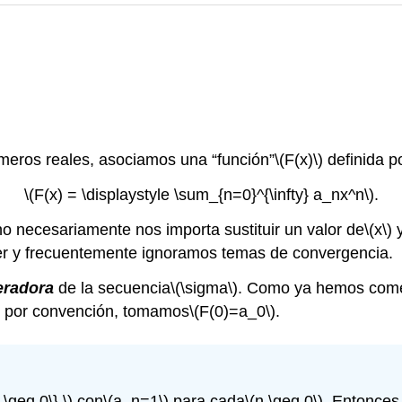
eros reales, asociamos una “función”
\(F(x)\)
definida p
\(F(x) = \displaystyle \sum_{n=0}^{\infty} a_nx^n\)
.
no necesariamente nos importa sustituir un valor de
\(x\)
y
r y frecuentemente ignoramos temas de convergencia.
eradora
de la secuencia
\(\sigma\)
. Como ya hemos comen
, por convención, tomamos
\(F(0)=a_0\)
.
\geq 0\} \)
con
\(a_n=1\)
para cada
\(n \geq 0\)
. Entonces