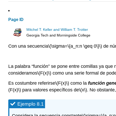
Page ID
Mitchel T. Keller and William T. Trotter
Georgia Tech and Morningside College
Con una secuencia
\(\sigma=\{a_n:n \geq 0\}\)
de núm
La palabra “función” se pone entre comillas ya que 
consideramos
\(F(x)\)
como una serie formal de pode
Es costumbre referirse
\(F(x)\)
como la
función gen
(F(x)\)
para valores específicos de
\(x\)
. No obstante
Ejemplo 8.1
Considera la secuencia constante
\(\sigma=\{a_n:n 