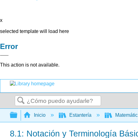
x
selected template will load here
Error
This action is not available.
Buscar
Expandir/contraer jerarquía global
Inicio
Estantería
Matemáti
8.1: Notación y Terminología Bási