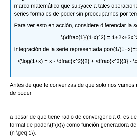
marco matemático que subyace a tales operacione
series formales de poder sin preocuparnos por te
Para ver esto en acción, considere diferenciar la s
\(\dfrac{1}{(1-x)^2} = 1+2x+3x^
Integración de la serie representada por
\(1/(1+x)=
\(\log(1+x) = x - \dfrac{x^2}{2} + \dfrac{x^3}{3} - 
Antes de que te convenzas de que solo nos vamos a
de poder
a pesar de que tiene radio de convergencia 0, es deci
formal de poder
\(F(x)\)
como función generadora de 
(n \geq 1\)
.