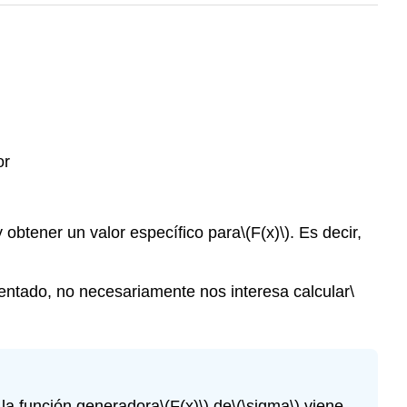
or
 obtener un valor específico para
\(F(x)\)
. Es decir,
tado, no necesariamente nos interesa calcular
\
 la función generadora
\(F(x)\)
de
\(\sigma\)
viene