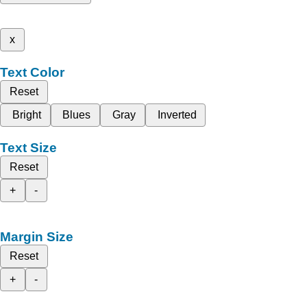
x
Text Color
Reset
Bright
Blues
Gray
Inverted
Text Size
Reset
+
-
Margin Size
Reset
+
-