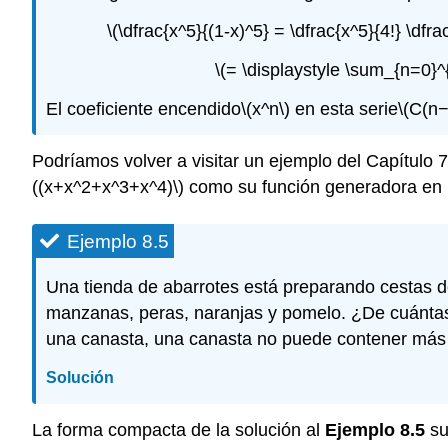
\(\dfrac{x^5}{(1-x)^5} = \dfrac{x^5}{4!} \dfr
\(= \displaystyle \sum_{n=0}^{
El coeficiente encendido
\(x^n\)
en esta serie
\(C(n−
Podríamos volver a visitar un ejemplo del Capítulo 
((x+x^2+x^3+x^4)\)
como su función generadora en 
Ejemplo 8.5
Una tienda de abarrotes está preparando cestas de
manzanas, peras, naranjas y pomelo. ¿De cuántas
una canasta, una canasta no puede contener más d
Solución
La forma compacta de la solución al
Ejemplo 8.5
su