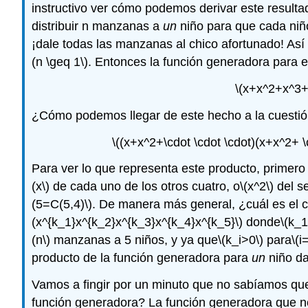
instructivo ver cómo podemos derivar este resu
distribuir n manzanas a
un
niño para que cada niñ
¡dale todas las manzanas al chico afortunado! Así
(n \geq 1\)
. Entonces la función generadora para 
\(x+x^2+x^3+ 
¿Cómo podemos llegar de este hecho a la cuestió
\((x+x^2+\cdot \cdot \cdot)(x+x^2+ \
Para ver lo que representa este producto, prime
(x\)
de cada uno de los otros cuatro, o
\(x^2\)
del s
(5=C(5,4)\)
. De manera más general, ¿cuál es el c
(x^{k_1}x^{k_2}x^{k_3}x^{k_4}x^{k_5}\)
donde
\(k_
(n\)
manzanas a 5 niños, y ya que
\(k_i>0\)
para
\(i
producto de la función generadora para
un
niño da
Vamos a fingir por un minuto que no sabíamos que
función generadora? La función generadora que n