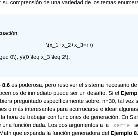
ar su comprensión de una variedad de los temas enumer
cuación
\(x_1+x_2+x_3=n\)
\geq 0\)
, y
\(0 \leq x_3 \leq 2\)
.
 8.6
es poderosa, pero resolver el sistema necesario de
ocemos de inmediato puede ser un desafío. Si el
Ejempl
biera preguntado específicamente sobre, n=30, tal vez s
es o más interesantes para acurrucarse e idear algunas e
 la hora de trabajar con funciones de generación. En
serie
de una función dada. Los dos argumentos a la
so
aeMath que expanda la función generadora del
Ejemplo 8