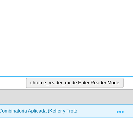
chrome_reader_mode
Enter Reader Mode
Exp
ombinatoria Aplicada (Keller y Trotter)
8: Generando