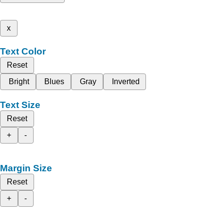
x
Text Color
Reset
Bright
Blues
Gray
Inverted
Text Size
Reset
+
-
Margin Size
Reset
+
-