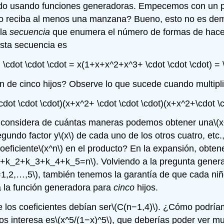
ltado usando funciones generadoras. Empecemos con un 
o reciba al menos una manzana? Bueno, esto no es demas
 la
secuencia
que enumera el número de formas de hace
esta secuencia es
\cdot \cdot \cdot = x(1+x+x^2+x^3+ \cdot \cdot \cdot) = \
n de cinco hijos? Observe lo que sucede cuando multip
cdot \cdot \cdot)(x+x^2+ \cdot \cdot \cdot)(x+x^2+\cdot \c
ro considera de cuántas maneras podemos obtener una
\(x
egundo factor y
\(x\)
de cada uno de los otros cuatro, etc.,
oeficiente
\(x^n\)
en el producto? En la expansión, obte
1+k_2+k_3+k_4+k_5=n\)
. Volviendo a la pregunta genera
=1,2,…,5\)
, también tenemos la garantía de que cada ni
 la función generadora para
cinco
hijos.
 los coeficientes debían ser
\(C(n−1,4)\)
. ¿Cómo podríamo
os interesa es
\(x^5/(1−x)^5\)
, que deberías poder ver m