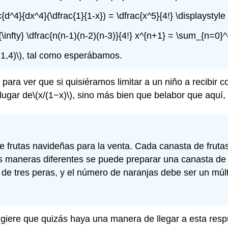
ac{d^4}{dx^4}(\dfrac{1}{1-x}) = \dfrac{x^5}{4!} \displaystyl
\infty} \dfrac{n(n-1)(n-2)(n-3)}{4!} x^{n+1} = \sum_{n=0}^{
1,4)\)
, tal como esperábamos.
7 para ver que si quisiéramos limitar a un niño a recib
lugar de
\(x/(1−x)\)
, sino más bien que belabor que aquí
 frutas navideñas para la venta. Cada canasta de frutas 
 maneras diferentes se puede preparar una canasta de
e tres peras, y el número de naranjas debe ser un múlt
giere que quizás haya una manera de llegar a esta resp