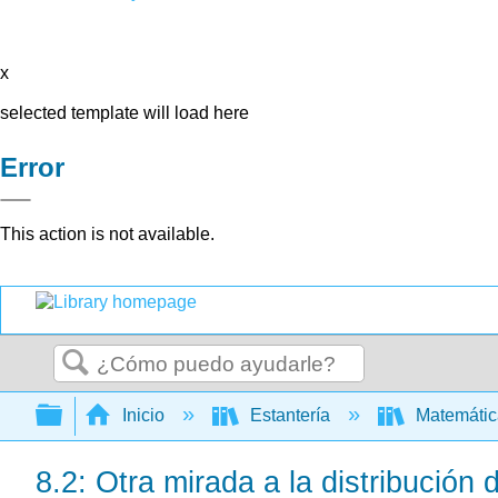
x
selected template will load here
Error
This action is not available.
Buscar
Expandir/contraer jerarquía global
Inicio
Estantería
Matemáti
8.2: Otra mirada a la distribució