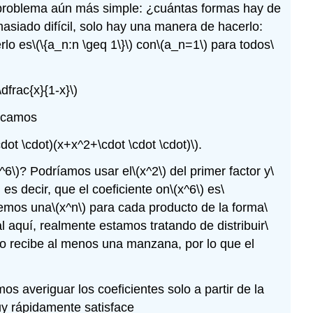
problema aún más simple: ¿cuántas formas hay de
iado difícil, solo hay una manera de hacerlo:
rlo es
\(\{a_n:n \geq 1\}\)
con
\(a_n=1\)
para todos
\
dfrac{x}{1-x}\)
licamos
dot \cdot)(x+x^2+\cdot \cdot \cdot)\)
.
^6\)
? Podríamos usar el
\(x^2\)
del primer factor y
\
 es decir, que el coeficiente on
\(x^6\)
es
\
nemos una
\(x^n\)
para cada producto de la forma
\
l aquí, realmente estamos tratando de distribuir
\
ño recibe al menos una manzana, por lo que el
s averiguar los coeficientes solo a partir de la
uy rápidamente satisface