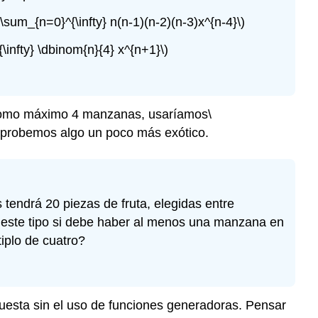
e \sum_{n=0}^{\infty} n(n-1)(n-2)(n-3)x^{n-4}\)
\infty} \dbinom{n}{4} x^{n+1}\)
ir como máximo 4 manzanas, usaríamos
\
, probemos algo un poco más exótico.
tendrá 20 piezas de fruta, elegidas entre
 este tipo si debe haber al menos una manzana en
iplo de cuatro?
uesta sin el uso de funciones generadoras. Pensar