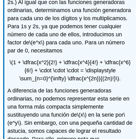
2s.) Al igual que con las funciones generadoras
ordinarias, determinamos una función generadora
para cada uno de los dígitos y los multiplicamos.
Para 1s y 2s, ya que podemos tener cualquier
número de cada uno de ellos, introducimos un
factor de
\(e^x\)
para cada uno. Para un número
par de 0, necesitamos
\(1 + \dfrac{x^2}{2!} + \dfrac{x^4}{4!} + \dfrac{x^6}
{6!} + \cdot \cdot \cdot = \displaystyle
\sum_{n=0}^{\infty} \dfrac{x^{2n}}{(2n)!}\)
.
A diferencia de las funciones generadoras
ordinarias, no podemos representar esta serie en
una forma más compacta simplemente
sustituyendo una función de
\(x\)
en la serie por
\
(e^y\)
. Sin embargo, con una pequeña cantidad de
astucia, somos capaces de lograr el resultado