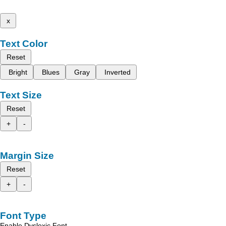
x
Text Color
Reset
Bright
Blues
Gray
Inverted
Text Size
Reset
+
-
Margin Size
Reset
+
-
Font Type
Enable Dyslexic Font