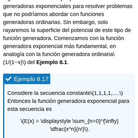
generadoras exponenciales para resolver problemas
que no podríamos abordar con funciones
generadoras ordinarias. Sin embargo, solo
rayaremos la superficie del potencial de este tipo de
función generadora. Comenzamos con la función
generadora exponencial más fundamental, en
analogía con la función generadora ordinaria
\
(1/(1−x)\)
del
Ejemplo 8.1
.
Ejemplo 8.17
Considere la secuencia constante
\(1,1,1,1,….\)
Entonces la función generadora exponencial para
esta secuencia es
\(E(x) = \displaystyle \sum_{n=0}^{\infty}
\dfrac{x^n}{n!}\)
.