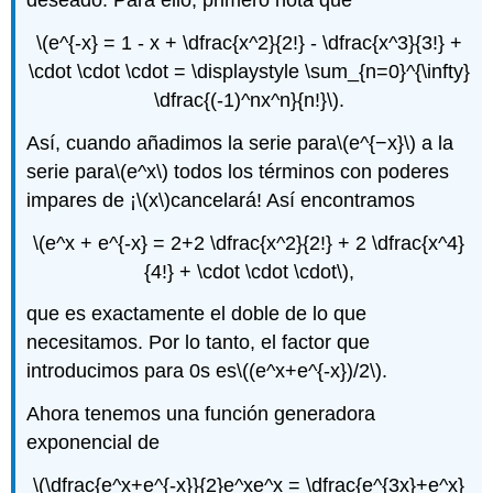
deseado. Para ello, primero nota que
\(e^{-x} = 1 - x + \dfrac{x^2}{2!} - \dfrac{x^3}{3!} +
\cdot \cdot \cdot = \displaystyle \sum_{n=0}^{\infty}
\dfrac{(-1)^nx^n}{n!}\)
.
Así, cuando añadimos la serie para
\(e^{−x}\)
a la
serie para
\(e^x\)
todos los términos con poderes
impares de ¡
\(x\)
cancelará! Así encontramos
\(e^x + e^{-x} = 2+2 \dfrac{x^2}{2!} + 2 \dfrac{x^4}
{4!} + \cdot \cdot \cdot\)
,
que es exactamente el doble de lo que
necesitamos. Por lo tanto, el factor que
introducimos para 0s es
\((e^x+e^{-x})/2\)
.
Ahora tenemos una función generadora
exponencial de
\(\dfrac{e^x+e^{-x}}{2}e^xe^x = \dfrac{e^{3x}+e^x}