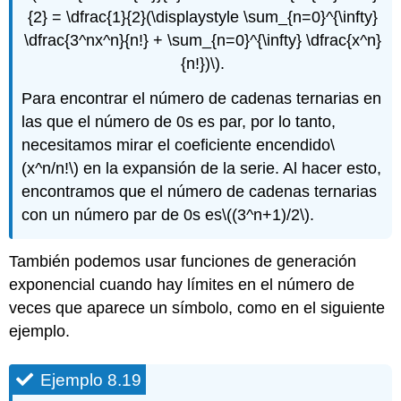
{2} = \dfrac{1}{2}(\displaystyle \sum_{n=0}^{\infty}
\dfrac{3^nx^n}{n!} + \sum_{n=0}^{\infty} \dfrac{x^n}
{n!})\)
.
Para encontrar el número de cadenas ternarias en
las que el número de 0s es par, por lo tanto,
necesitamos mirar el coeficiente encendido
\
(x^n/n!\)
en la expansión de la serie. Al hacer esto,
encontramos que el número de cadenas ternarias
con un número par de 0s es
\((3^n+1)/2\)
.
También podemos usar funciones de generación
exponencial cuando hay límites en el número de
veces que aparece un símbolo, como en el siguiente
ejemplo.
Ejemplo 8.19