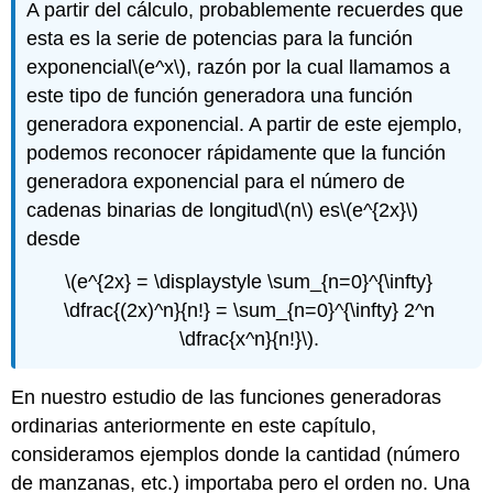
A partir del cálculo, probablemente recuerdes que
esta es la serie de potencias para la función
exponencial
\(e^x\)
, razón por la cual llamamos a
este tipo de función generadora una función
generadora exponencial. A partir de este ejemplo,
podemos reconocer rápidamente que la función
generadora exponencial para el número de
cadenas binarias de longitud
\(n\)
es
\(e^{2x}\)
desde
\(e^{2x} = \displaystyle \sum_{n=0}^{\infty}
\dfrac{(2x)^n}{n!} = \sum_{n=0}^{\infty} 2^n
\dfrac{x^n}{n!}\)
.
En nuestro estudio de las funciones generadoras
ordinarias anteriormente en este capítulo,
consideramos ejemplos donde la cantidad (número
de manzanas, etc.) importaba pero el orden no. Una