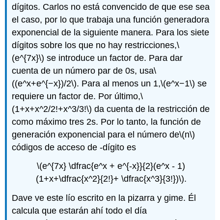
dígitos. Carlos no está convencido de que ese sea
el caso, por lo que trabaja una función generadora
exponencial de la siguiente manera. Para los siete
dígitos sobre los que no hay restricciones,
\
(e^{7x}\)
se introduce un factor de. Para dar
cuenta de un número par de 0s, usa
\
((e^x+e^{−x})/2\)
. Para al menos un 1,
\(e^x−1\)
se
requiere un factor de. Por último,
\
(1+x+x^2/2!+x^3/3!\)
da cuenta de la restricción de
como máximo tres 2s. Por lo tanto, la función de
generación exponencial para el número de
\(n\)
códigos de acceso de -dígito es
\(e^{7x} \dfrac{e^x + e^{-x}}{2}(e^x - 1)
(1+x+\dfrac{x^2}{2!}+ \dfrac{x^3}{3!})\)
.
Dave ve este lío escrito en la pizarra y gime. Él
calcula que estarán ahí todo el día