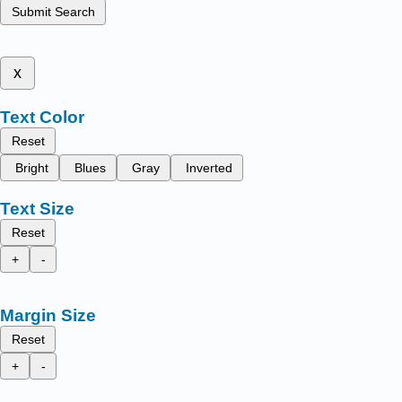
Submit Search
x
Text Color
Reset
Bright
Blues
Gray
Inverted
Text Size
Reset
+
-
Margin Size
Reset
+
-