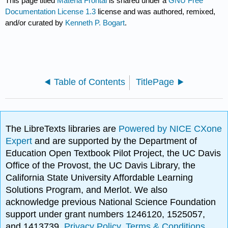
This page titled
Materia Frontal
is shared under a
GNU Free
Documentation License 1.3
license and was authored, remixed,
and/or curated by
Kenneth P. Bogart
.
Table of Contents
TitlePage
The LibreTexts libraries are
Powered by NICE CXone
Expert
and are supported by the Department of
Education Open Textbook Pilot Project, the UC Davis
Office of the Provost, the UC Davis Library, the
California State University Affordable Learning
Solutions Program, and Merlot. We also
acknowledge previous National Science Foundation
support under grant numbers 1246120, 1525057,
and 1413739.
Privacy Policy
.
Terms & Conditions
.