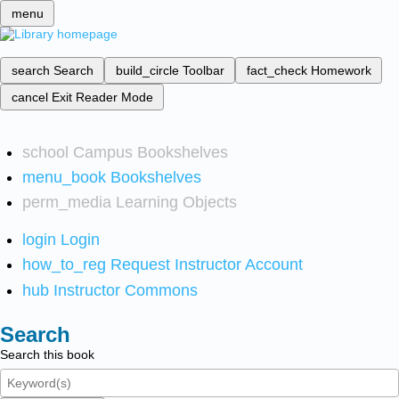
menu
search
Search
build_circle
Toolbar
fact_check
Homework
cancel
Exit Reader Mode
school
Campus Bookshelves
menu_book
Bookshelves
perm_media
Learning Objects
login
Login
how_to_reg
Request Instructor Account
hub
Instructor Commons
Search
Search this book