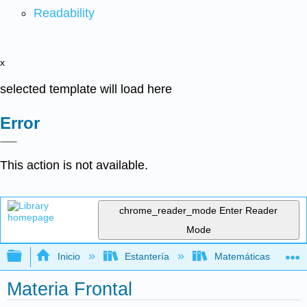
Readability
x
selected template will load here
Error
This action is not available.
chrome_reader_mode
Enter Reader
Mode
Expandir/contraer jerarquía global
Inicio
Estantería
Matemáticas
Materia Frontal