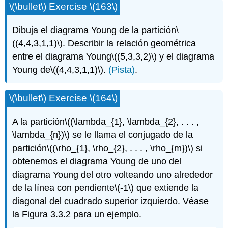
\(\bullet\)
Exercise
\(163\)
Dibuja el diagrama Young de la partición
\
((4,4,3,1,1)\)
. Describir la relación geométrica
entre el diagrama Young
\((5,3,3,2)\)
y el diagrama
Young de
\((4,4,3,1,1)\)
.
(Pista)
.
\(\bullet\)
Exercise
\(164\)
A la partición
\((\lambda_{1}, \lambda_{2}, . . . ,
\lambda_{n})\)
se le llama el conjugado de la
partición
\((\rho_{1}, \rho_{2}, . . . , \rho_{m})\)
si
obtenemos el diagrama Young de uno del
diagrama Young del otro volteando uno alrededor
de la línea con pendiente
\(-1\)
que extiende la
diagonal del cuadrado superior izquierdo. Véase
la Figura 3.3.2 para un ejemplo.