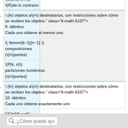
\(0\)
de lo contrario
\ (k\) objetos a
\(n\)
destinatarios, con restricciones sobre cómo
se reciben los objetos.” class="lt-math-6107">
9. idéntico
Cada uno obtiene al menos uno
\( \binom{k−1}{n−1} \)
composiciones
(
\(n\)
partes)
\(P(k, n)\)
particiones numéricas
(
\(n\)
partes)
\ (k\) objetos a
\(n\)
destinatarios, con restricciones sobre cómo
se reciben los objetos.” class="lt-math-6107">
10. idéntico
Cada uno obtiene exactamente uno
\(1\)
si
\(k = n\)
;
\(0\)
de lo contrario