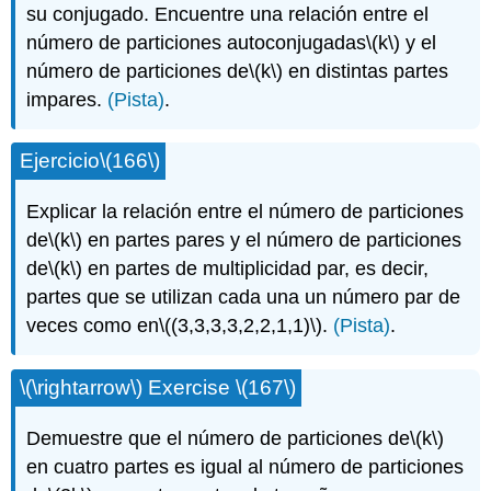
su conjugado. Encuentre una relación entre el
número de particiones autoconjugadas
\(k\)
y el
número de particiones de
\(k\)
en distintas partes
impares.
(Pista)
.
Ejercicio
\(166\)
Explicar la relación entre el número de particiones
de
\(k\)
en partes pares y el número de particiones
de
\(k\)
en partes de multiplicidad par, es decir,
partes que se utilizan cada una un número par de
veces como en
\((3,3,3,3,2,2,1,1)\)
.
(Pista)
.
\(\rightarrow\)
Exercise
\(167\)
Demuestre que el número de particiones de
\(k\)
en cuatro partes es igual al número de particiones