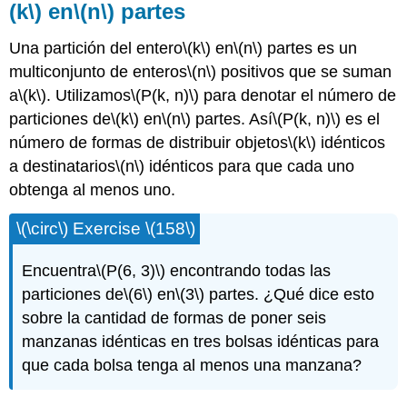
(k\)
en
\(n\)
partes
Una partición del entero
\(k\)
en
\(n\)
partes es un
multiconjunto de enteros
\(n\)
positivos que se suman
a
\(k\)
. Utilizamos
\(P(k, n)\)
para denotar el número de
particiones de
\(k\)
en
\(n\)
partes. Así
\(P(k, n)\)
es el
número de formas de distribuir objetos
\(k\)
idénticos
a destinatarios
\(n\)
idénticos para que cada uno
obtenga al menos uno.
\(\circ\)
Exercise
\(158\)
Encuentra
\(P(6, 3)\)
encontrando todas las
particiones de
\(6\)
en
\(3\)
partes. ¿Qué dice esto
sobre la cantidad de formas de poner seis
manzanas idénticas en tres bolsas idénticas para
que cada bolsa tenga al menos una manzana?