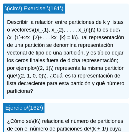
\(\circ\)
Exercise
\(161\)
Describir la relación entre particiones de k y listas
o vectores
\((x_{1}, x_{2}, . . . , x_{n})\)
tales que
\
(x_{1}+2x_{2}+. . . kx_{k} = k\)
. Tal representación
de una partición se denomina representación
vectorial de tipo de una partición, y es típico dejar
los ceros finales fuera de dicha representación;
por ejemplo
\((2, 1)\)
representa la misma partición
que
\((2, 1, 0, 0)\)
. ¿Cuál es la representación de
lista decreciente para esta partición y qué número
particiona?
Ejercicio
\(162\)
¿Cómo se
\(k\)
relaciona el número de particiones
de con el número de particiones de
\(k + 1\)
cuya