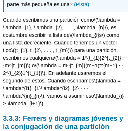
parte más pequeña es una?
(Pista)
.
Cuando escribimos una partición como
\(\lambda =
\lambda_{1}, \lambda_{2}, . . . , \lambda_{n}\)
, es
costumbre escribir la lista de
\(\lambda_{i}s\)
como
una lista decreciente. Cuando tenemos un vector
tipo
\((t_{1}, t_{2}, . . . , t_{m})\)
para una partición,
escribimos cualquiera
\(\lambda = 1^{t_{1}}2^{t_{2}} · ·
·m^{t_{m}}\)
o
\(\lambda = m^{t_{m}}(m−1)t^{m−1} · · ·
2^{t_{2}}1^{t_{1}}\)
. En adelante usaremos el
segundo de estos. Cuando escribamos
\(\lambda =
\lambda^{i1}_{1}\lambda^{i2}_{2} · · ·
\lambda^{in}_{n}\)
, vamos a asumir eso
\(\lambda_{i}
> \lambda_{i+1}\)
.
3.3.3: Ferrers y diagramas jóvenes y
la conjugación de una partición