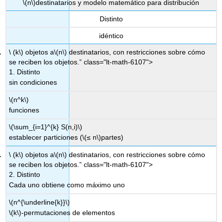
\(n\)
destinatarios y modelo matemático para distribución
Distinto
idéntico
\ (k\) objetos a
\(n\)
destinatarios, con restricciones sobre cómo
se reciben los objetos.” class="lt-math-6107">
1. Distinto
sin condiciones
\(n^k\)
funciones
\(\sum_{i=1}^{k} S(n,i)\)
establecer particiones (
\(≤ n\)
partes)
\ (k\) objetos a
\(n\)
destinatarios, con restricciones sobre cómo
se reciben los objetos.” class="lt-math-6107">
2. Distinto
Cada uno obtiene como máximo uno
\(n^{\underline{k}}\)
\(k\)
-permutaciones de elementos