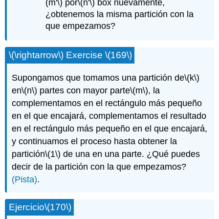
(m'\)
por
\(n'\)
box nuevamente,
¿obtenemos la misma partición con la
que empezamos?
\(\rightarrow\)
Exercise
\(169\)
Supongamos que tomamos una partición de
\(k\)
en
\(n\)
partes con mayor parte
\(m\)
, la
complementamos en el rectángulo más pequeño
en el que encajará, complementamos el resultado
en el rectángulo más pequeño en el que encajará,
y continuamos el proceso hasta obtener la
partición
\(1\)
de una en una parte. ¿Qué puedes
decir de la partición con la que empezamos?
(Pista)
.
Ejercicio
\(170\)