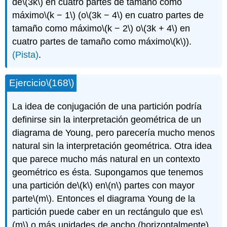
de
\(3k\)
en cuatro partes de tamaño como
máximo
\(k − 1\)
(o
\(3k − 4\)
en cuatro partes de
tamaño como máximo
\(k − 2\)
o
\(3k + 4\)
en
cuatro partes de tamaño como máximo
\(k\)
).
(Pista)
.
Ejercicio
\(168\)
La idea de conjugación de una partición podría
definirse sin la interpretación geométrica de un
diagrama de Young, pero parecería mucho menos
natural sin la interpretación geométrica. Otra idea
que parece mucho más natural en un contexto
geométrico es ésta. Supongamos que tenemos
una partición de
\(k\)
en
\(n\)
partes con mayor
parte
\(m\)
. Entonces el diagrama Young de la
partición puede caber en un rectángulo que es
\
(m\)
o más unidades de ancho (horizontalmente)