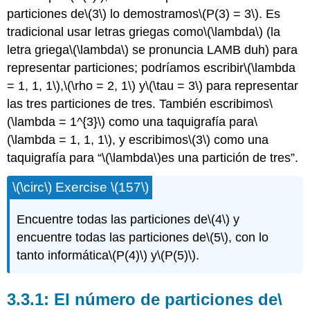
particiones de
\(3\)
lo demostramos
\(P(3) = 3\)
. Es
tradicional usar letras griegas como
\(\lambda\)
(la
letra griega
\(\lambda\)
se pronuncia LAMB duh) para
representar particiones; podríamos escribir
\(\lambda
= 1, 1, 1\)
,
\(\rho = 2, 1\)
y
\(\tau = 3\)
para representar
las tres particiones de tres. También escribimos
\
(\lambda = 1^{3}\)
como una taquigrafía para
\
(\lambda = 1, 1, 1\)
, y escribimos
\(3\)
como una
taquigrafía para “
\(\lambda\)
es una partición de tres”.
\(\circ\)
Exercise
\(157\)
Encuentre todas las particiones de
\(4\)
y
encuentre todas las particiones de
\(5\)
, con lo
tanto informática
\(P(4)\)
y
\(P(5)\)
.
3.3.1: El número de particiones de
\