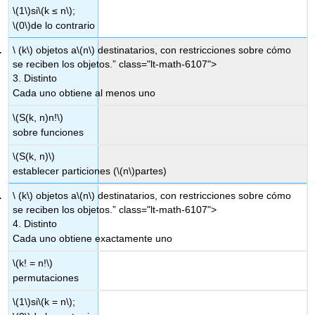
\(1\)
si
\(k ≤ n\)
;
\(0\)
de lo contrario
\ (k\) objetos a
\(n\)
destinatarios, con restricciones sobre cómo
se reciben los objetos.” class="lt-math-6107">
3. Distinto
Cada uno obtiene al menos uno
\(S(k, n)n!\)
sobre funciones
\(S(k, n)\)
establecer particiones (
\(n\)
partes)
\ (k\) objetos a
\(n\)
destinatarios, con restricciones sobre cómo
se reciben los objetos.” class="lt-math-6107">
4. Distinto
Cada uno obtiene exactamente uno
\(k! = n!\)
permutaciones
\(1\)
si
\(k = n\)
;