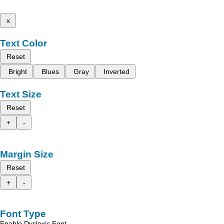
x
Text Color
Reset
Bright
Blues
Gray
Inverted
Text Size
Reset
+
-
Margin Size
Reset
+
-
Font Type
Enable Dyslexic Font