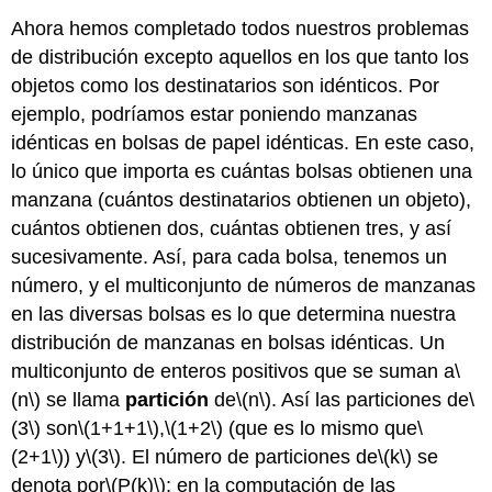
Ahora hemos completado todos nuestros problemas
de distribución excepto aquellos en los que tanto los
objetos como los destinatarios son idénticos. Por
ejemplo, podríamos estar poniendo manzanas
idénticas en bolsas de papel idénticas. En este caso,
lo único que importa es cuántas bolsas obtienen una
manzana (cuántos destinatarios obtienen un objeto),
cuántos obtienen dos, cuántas obtienen tres, y así
sucesivamente. Así, para cada bolsa, tenemos un
número, y el multiconjunto de números de manzanas
en las diversas bolsas es lo que determina nuestra
distribución de manzanas en bolsas idénticas. Un
multiconjunto de enteros positivos que se suman a
\
(n\)
se llama
partición
de
\(n\)
. Así las particiones de
\
(3\)
son
\(1+1+1\)
,
\(1+2\)
(que es lo mismo que
\
(2+1\)
) y
\(3\)
. El número de particiones de
\(k\)
se
denota por
\(P(k)\)
; en la computación de las