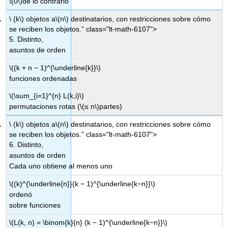
\(0\)
de lo contrario
\ (k\) objetos a
\(n\)
destinatarios, con restricciones sobre cómo
se reciben los objetos.” class="lt-math-6107">
5. Distinto,
asuntos de orden
\((k + n − 1)^{\underline{k}}\)
funciones ordenadas
\(\sum_{i=1}^{n} L(k,i)\)
permutaciones rotas (
\(≤ n\)
partes)
\ (k\) objetos a
\(n\)
destinatarios, con restricciones sobre cómo
se reciben los objetos.” class="lt-math-6107">
6. Distinto,
asuntos de orden
Cada uno obtiene al menos uno
\((k)^{\underline{n}}(k − 1)^{\underline{k−n}}\)
ordenó
sobre funciones
\(L(k, n) = \binom{k}{n} (k − 1)^{\underline{k−n}}\)