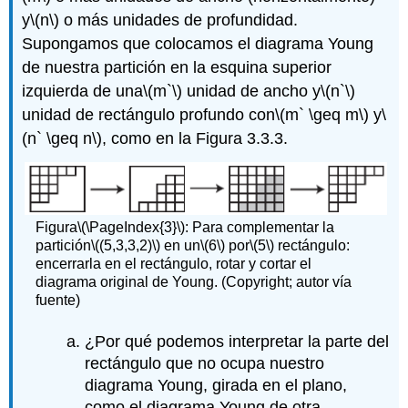
y
\(n\)
o más unidades de profundidad.
Supongamos que colocamos el diagrama Young
de nuestra partición en la esquina superior
izquierda de una
\(m`\)
unidad de ancho y
\(n`\)
unidad de rectángulo profundo con
\(m` \geq m\)
y
\
(n` \geq n\)
, como en la Figura 3.3.3.
Figura
\(\PageIndex{3}\)
: Para complementar la
partición
\((5,3,3,2)\)
en un
\(6\)
por
\(5\)
rectángulo:
encerrarla en el rectángulo, rotar y cortar el
diagrama original de Young. (Copyright; autor vía
fuente)
¿Por qué podemos interpretar la parte del
rectángulo que no ocupa nuestro
diagrama Young, girada en el plano,
como el diagrama Young de otra