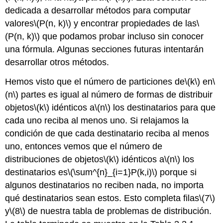
dedicada a desarrollar métodos para computar
valores
\(P(n, k)\)
y encontrar propiedades de las
\
(P(n, k)\)
que podamos probar incluso sin conocer
una fórmula. Algunas secciones futuras intentarán
desarrollar otros métodos.
Hemos visto que el número de particiones de
\(k\)
en
\
(n\)
partes es igual al número de formas de distribuir
objetos
\(k\)
idénticos a
\(n\)
los destinatarios para que
cada uno reciba al menos uno. Si relajamos la
condición de que cada destinatario reciba al menos
uno, entonces vemos que el número de
distribuciones de objetos
\(k\)
idénticos a
\(n\)
los
destinatarios es
\(\sum^{n}_{i=1}P(k,i)\)
porque si
algunos destinatarios no reciben nada, no importa
qué destinatarios sean estos. Esto completa filas
\(7\)
y
\(8\)
de nuestra tabla de problemas de distribución.