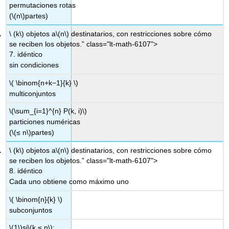
permutaciones rotas
(
\(n\)
partes)
\ (k\) objetos a
\(n\)
destinatarios, con restricciones sobre cómo
se reciben los objetos.” class="lt-math-6107">
7. idéntico
sin condiciones
\( \binom{n+k−1}{k} \)
multiconjuntos
\(\sum_{i=1}^{n} P(k, i)\)
particiones numéricas
(
\(≤ n\)
partes)
\ (k\) objetos a
\(n\)
destinatarios, con restricciones sobre cómo
se reciben los objetos.” class="lt-math-6107">
8. idéntico
Cada uno obtiene como máximo uno
\( \binom{n}{k} \)
subconjuntos
\(1\)
si
\(k ≤ n\)
;