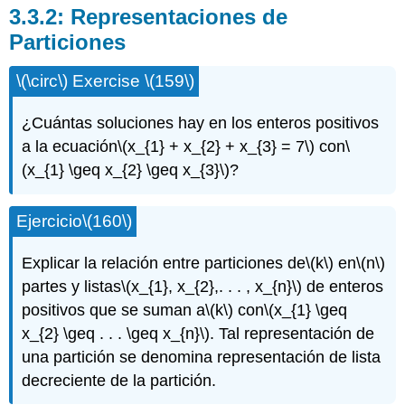
3.3.2: Representaciones de
Particiones
\(\circ\)
Exercise
\(159\)
¿Cuántas soluciones hay en los enteros positivos
a la ecuación
\(x_{1} + x_{2} + x_{3} = 7\)
con
\
(x_{1} \geq x_{2} \geq x_{3}\)
?
Ejercicio
\(160\)
Explicar la relación entre particiones de
\(k\)
en
\(n\)
partes y listas
\(x_{1}, x_{2},. . . , x_{n}\)
de enteros
positivos que se suman a
\(k\)
con
\(x_{1} \geq
x_{2} \geq . . . \geq x_{n}\)
. Tal representación de
una partición se denomina representación de lista
decreciente de la partición.