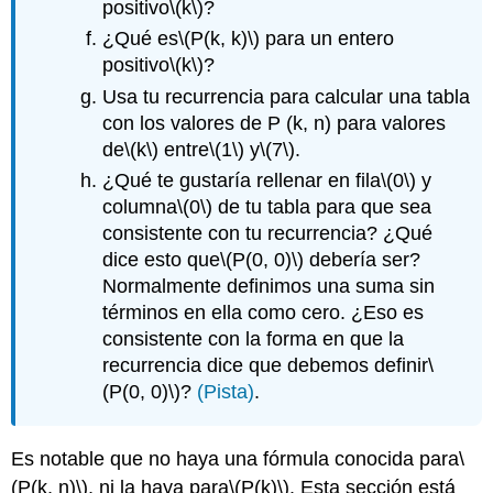
positivo
\(k\)
?
¿Qué es
\(P(k, k)\)
para un entero
positivo
\(k\)
?
Usa tu recurrencia para calcular una tabla
con los valores de P (k, n) para valores
de
\(k\)
entre
\(1\)
y
\(7\)
.
¿Qué te gustaría rellenar en fila
\(0\)
y
columna
\(0\)
de tu tabla para que sea
consistente con tu recurrencia? ¿Qué
dice esto que
\(P(0, 0)\)
debería ser?
Normalmente definimos una suma sin
términos en ella como cero. ¿Eso es
consistente con la forma en que la
recurrencia dice que debemos definir
\
(P(0, 0)\)
?
(Pista)
.
Es notable que no haya una fórmula conocida para
\
(P(k, n)\)
, ni la haya para
\(P(k)\)
. Esta sección está