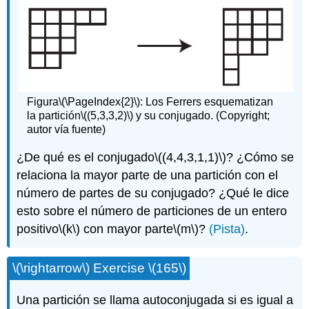
Figura
\(\PageIndex{2}\)
: Los Ferrers esquematizan
la partición
\((5,3,3,2)\)
y su conjugado. (Copyright;
autor vía fuente)
¿De qué es el conjugado
\((4,4,3,1,1)\)
? ¿Cómo se
relaciona la mayor parte de una partición con el
número de partes de su conjugado? ¿Qué le dice
esto sobre el número de particiones de un entero
positivo
\(k\)
con mayor parte
\(m\)
?
(Pista)
.
\(\rightarrow\)
Exercise
\(165\)
Una partición se llama autoconjugada si es igual a