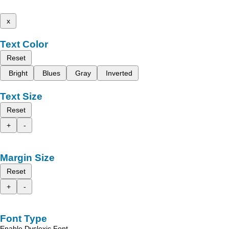
x
Text Color
Reset
Bright
Blues
Gray
Inverted
Text Size
Reset
+
-
Margin Size
Reset
+
-
Font Type
Enable Dyslexic Font