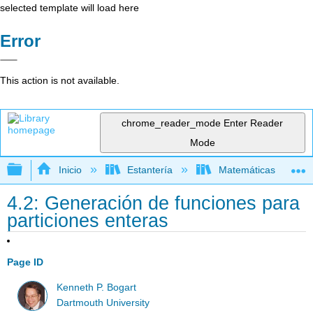
selected template will load here
Error
This action is not available.
chrome_reader_mode
Enter Reader
Mode
Expandir/contraer jerarquía global
Inicio
Estantería
Matemáticas
4.2: Generación de funciones para
particiones enteras
Page ID
Kenneth P. Bogart
Dartmouth University