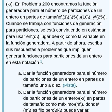
(k\)
. En Problema 200 encontramos la función
generadora para el número de particiones de un
entero en partes de tamaño
\(1\)
,
\(5\)
,
\(10\)
, y
\(25\)
.
Cuando se trabaja con funciones de generación
para particiones, se está convirtiendo en estándar
para usar en
\(q\)
lugar de
\(x\)
como la variable en
la función generadora. A partir de ahora, escriba
sus respuestas a problemas que impliquen
generar funciones para particiones de un entero
1
en esta notación
.
Dar la función generadora para el número
de particiones de un entero en partes de
tamaño uno a diez.
(Pista)
.
Dar la función generadora para el número
de particiones de un entero
\(k\)
en partes
de tamaño como máximo
\(m\)
, donde
\
(m\)
es fijo pero
\(k\)
puede variar.