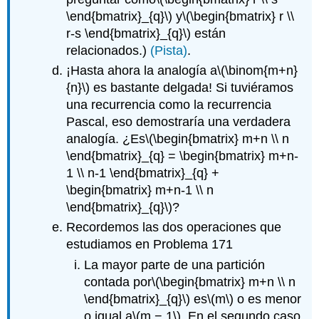
\end{bmatrix}_{q}\)
y
\(\begin{bmatrix} r \\
r-s \end{bmatrix}_{q}\)
están
relacionados.)
(Pista)
.
¡Hasta ahora la analogía a
\(\binom{m+n}
{n}\)
es bastante delgada! Si tuviéramos
una recurrencia como la recurrencia
Pascal, eso demostraría una verdadera
analogía. ¿Es
\(\begin{bmatrix} m+n \\ n
\end{bmatrix}_{q} = \begin{bmatrix} m+n-
1 \\ n-1 \end{bmatrix}_{q} +
\begin{bmatrix} m+n-1 \\ n
\end{bmatrix}_{q}\)
?
Recordemos las dos operaciones que
estudiamos en Problema 171
La mayor parte de una partición
contada por
\(\begin{bmatrix} m+n \\ n
\end{bmatrix}_{q}\)
es
\(m\)
o es menor
o igual a
\(m − 1\)
. En el segundo caso,