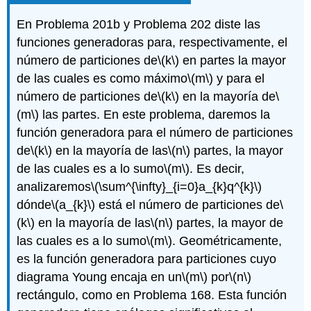
En Problema 201b y Problema 202 diste las
funciones generadoras para, respectivamente, el
número de particiones de
\(k\)
en partes la mayor
de las cuales es como máximo
\(m\)
y para el
número de particiones de
\(k\)
en la mayoría de
\
(m\)
las partes. En este problema, daremos la
función generadora para el número de particiones
de
\(k\)
en la mayoría de las
\(n\)
partes, la mayor
de las cuales es a lo sumo
\(m\)
. Es decir,
analizaremos
\(\sum^{\infty}_{i=0}a_{k}q^{k}\)
dónde
\(a_{k}\)
está el número de particiones de
\
(k\)
en la mayoría de las
\(n\)
partes, la mayor de
las cuales es a lo sumo
\(m\)
. Geométricamente,
es la función generadora para particiones cuyo
diagrama Young encaja en un
\(m\)
por
\(n\)
rectángulo, como en Problema 168. Esta función