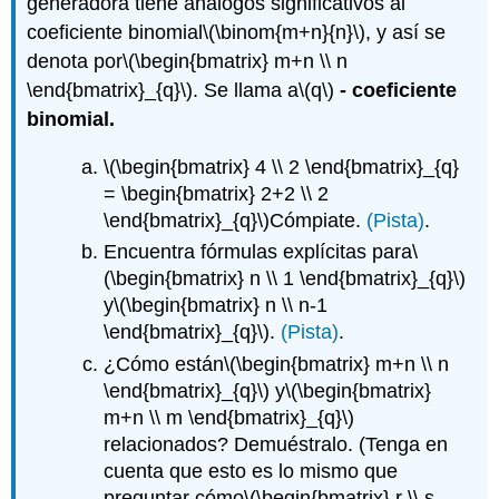
generadora tiene análogos significativos al
coeficiente binomial
\(\binom{m+n}{n}\)
, y así se
denota por
\(\begin{bmatrix} m+n \\ n
\end{bmatrix}_{q}\)
. Se llama a
\(q\)
-
coeficiente
binomial.
\(\begin{bmatrix} 4 \\ 2 \end{bmatrix}_{q}
= \begin{bmatrix} 2+2 \\ 2
\end{bmatrix}_{q}\)
Cómpiate.
(Pista)
.
Encuentra fórmulas explícitas para
\
(\begin{bmatrix} n \\ 1 \end{bmatrix}_{q}\)
y
\(\begin{bmatrix} n \\ n-1
\end{bmatrix}_{q}\)
.
(Pista)
.
¿Cómo están
\(\begin{bmatrix} m+n \\ n
\end{bmatrix}_{q}\)
y
\(\begin{bmatrix}
m+n \\ m \end{bmatrix}_{q}\)
relacionados? Demuéstralo. (Tenga en
cuenta que esto es lo mismo que
preguntar cómo
\(\begin{bmatrix} r \\ s