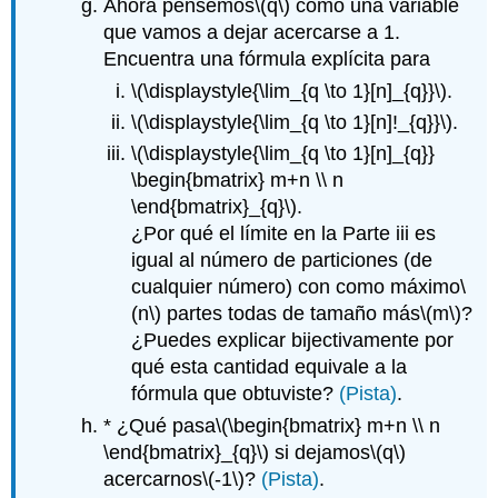
Ahora pensemos
\(q\)
como una variable
que vamos a dejar acercarse a 1.
Encuentra una fórmula explícita para
\(\displaystyle{\lim_{q \to 1}[n]_{q}}\)
.
\(\displaystyle{\lim_{q \to 1}[n]!_{q}}\)
.
\(\displaystyle{\lim_{q \to 1}[n]_{q}}
\begin{bmatrix} m+n \\ n
\end{bmatrix}_{q}\)
.
¿Por qué el límite en la Parte iii es
igual al número de particiones (de
cualquier número) con como máximo
\
(n\)
partes todas de tamaño más
\(m\)
?
¿Puedes explicar bijectivamente por
qué esta cantidad equivale a la
fórmula que obtuviste?
(Pista)
.
* ¿Qué pasa
\(\begin{bmatrix} m+n \\ n
\end{bmatrix}_{q}\)
si dejamos
\(q\)
acercarnos
\(-1\)
?
(Pista)
.