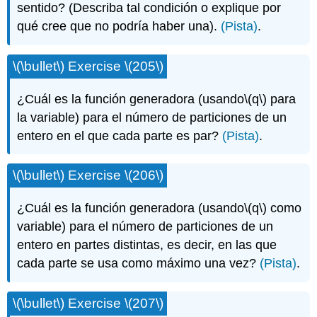
sentido? (Describa tal condición o explique por
qué cree que no podría haber una).
(Pista)
.
\(\bullet\)
Exercise
\(205\)
¿Cuál es la función generadora (usando
\(q\)
para
la variable) para el número de particiones de un
entero en el que cada parte es par?
(Pista)
.
\(\bullet\)
Exercise
\(206\)
¿Cuál es la función generadora (usando
\(q\)
como
variable) para el número de particiones de un
entero en partes distintas, es decir, en las que
cada parte se usa como máximo una vez?
(Pista)
.
\(\bullet\)
Exercise
\(207\)