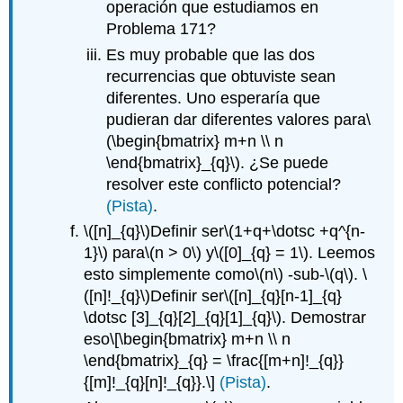
operación que estudiamos en
Problema 171?
Es muy probable que las dos
recurrencias que obtuviste sean
diferentes. Uno esperaría que
pudieran dar diferentes valores para
\
(\begin{bmatrix} m+n \\ n
\end{bmatrix}_{q}\)
. ¿Se puede
resolver este conflicto potencial?
(Pista)
.
\([n]_{q}\)
Definir ser
\(1+q+\dotsc +q^{n-
1}\)
para
\(n > 0\)
y
\([0]_{q} = 1\)
. Leemos
esto simplemente como
\(n\)
-sub-
\(q\)
.
\
([n]!_{q}\)
Definir ser
\([n]_{q}[n-1]_{q}
\dotsc [3]_{q}[2]_{q}[1]_{q}\)
. Demostrar
eso
\[\begin{bmatrix} m+n \\ n
\end{bmatrix}_{q} = \frac{[m+n]!_{q}}
{[m]!_{q}[n]!_{q}}.\]
(Pista)
.