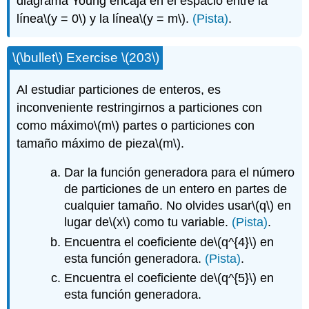
diagrama Young encaja en el espacio entre la
línea
\(y = 0\)
y la línea
\(y = m\)
.
(Pista)
.
\(\bullet\)
Exercise
\(203\)
Al estudiar particiones de enteros, es
inconveniente restringirnos a particiones con
como máximo
\(m\)
partes o particiones con
tamaño máximo de pieza
\(m\)
.
Dar la función generadora para el número
de particiones de un entero en partes de
cualquier tamaño. No olvides usar
\(q\)
en
lugar de
\(x\)
como tu variable.
(Pista)
.
Encuentra el coeficiente de
\(q^{4}\)
en
esta función generadora.
(Pista)
.
Encuentra el coeficiente de
\(q^{5}\)
en
esta función generadora.