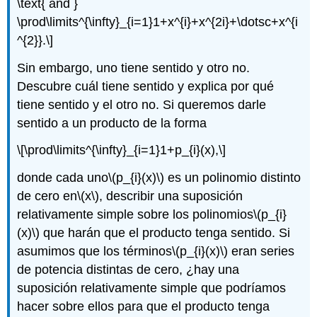
\text{ and }
\prod\limits^{\infty}_{i=1}1+x^{i}+x^{2i}+\dotsc+x^{i
^{2}}.\]
Sin embargo, uno tiene sentido y otro no.
Descubre cuál tiene sentido y explica por qué
tiene sentido y el otro no. Si queremos darle
sentido a un producto de la forma
\[\prod\limits^{\infty}_{i=1}1+p_{i}(x),\]
donde cada uno
\(p_{i}(x)\)
es un polinomio distinto
de cero en
\(x\)
, describir una suposición
relativamente simple sobre los polinomios
\(p_{i}
(x)\)
que harán que el producto tenga sentido. Si
asumimos que los términos
\(p_{i}(x)\)
eran series
de potencia distintas de cero, ¿hay una
suposición relativamente simple que podríamos
hacer sobre ellos para que el producto tenga