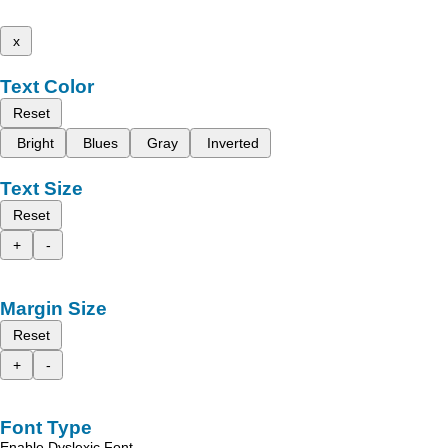
x
Text Color
Reset
Bright
Blues
Gray
Inverted
Text Size
Reset
+
-
Margin Size
Reset
+
-
Font Type
Enable Dyslexic Font