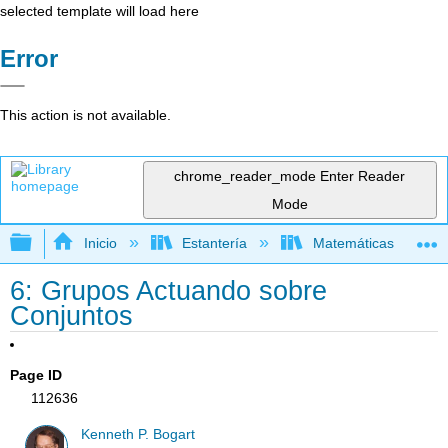
selected template will load here
Error
This action is not available.
chrome_reader_mode
Enter Reader
Mode
Expandir/contraer jerarquía global
Inicio
Estantería
Matemáticas
6: Grupos Actuando sobre
Conjuntos
Page ID
112636
Kenneth P. Bogart