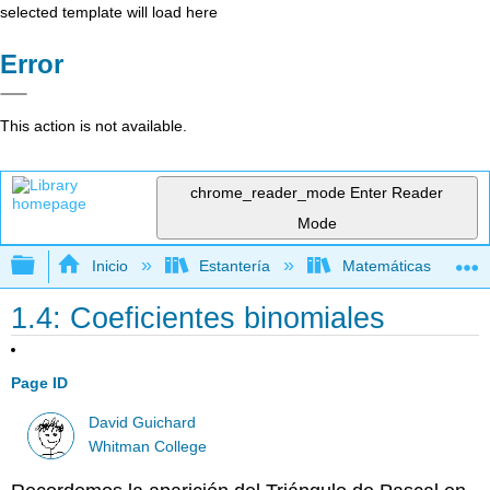
selected template will load here
Error
This action is not available.
chrome_reader_mode
Enter Reader
Mode
Expandir/contraer jerarquía global
Inicio
Estantería
Matemáticas
1.4: Coeficientes binomiales
Page ID
David Guichard
Whitman College