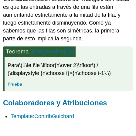
es que las entradas a través de una fila están
aumentando estrictamente a la mitad de la fila, y
luego estrictamente disminuyendo. Como ya
sabemos que las filas son simétricas, la primera
parte de esto implica la segunda.
Teorema
\(\PageIndex{3}\)
Para
\(1\le i\le \lfloor{n\over 2}\rfloor\)
,
\
(\displaystyle {n\choose i}>{n\choose i-1}.\)
Prueba
Colaboradores y Atribuciones
Template:ContribGuichard