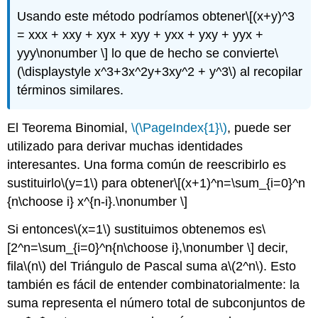
Usando este método podríamos obtener
\[(x+y)^3
= xxx + xxy + xyx + xyy + yxx + yxy + yyx +
yyy\nonumber \]
lo que de hecho se convierte
\
(\displaystyle x^3+3x^2y+3xy^2 + y^3\)
al recopilar
términos similares.
El Teorema Binomial,
\(\PageIndex{1}\)
, puede ser
utilizado para derivar muchas identidades
interesantes. Una forma común de reescribirlo es
sustituirlo
\(y=1\)
para obtener
\[(x+1)^n=\sum_{i=0}^n
{n\choose i} x^{n-i}.\nonumber \]
Si entonces
\(x=1\)
sustituimos obtenemos es
\
[2^n=\sum_{i=0}^n{n\choose i},\nonumber \]
decir,
fila
\(n\)
del Triángulo de Pascal suma a
\(2^n\)
. Esto
también es fácil de entender combinatorialmente: la
suma representa el número total de subconjuntos de