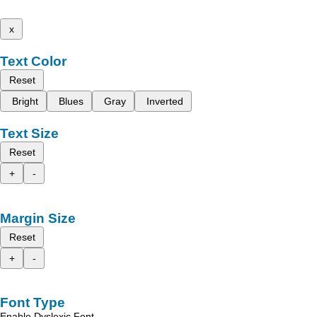
x
Text Color
Reset
Bright
Blues
Gray
Inverted
Text Size
Reset
+
-
Margin Size
Reset
+
-
Font Type
Enable Dyslexic Font