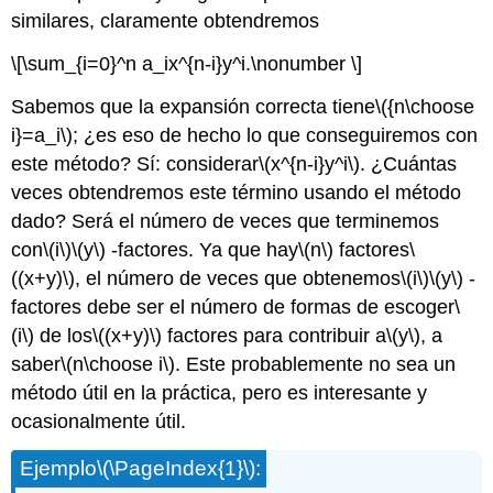
similares, claramente obtendremos
\[\sum_{i=0}^n a_ix^{n-i}y^i.\nonumber \]
Sabemos que la expansión correcta tiene
\({n\choose
i}=a_i\)
; ¿es eso de hecho lo que conseguiremos con
este método? Sí: considerar
\(x^{n-i}y^i\)
. ¿Cuántas
veces obtendremos este término usando el método
dado? Será el número de veces que terminemos
con
\(i\)
\(y\)
-factores. Ya que hay
\(n\)
factores
\
((x+y)\)
, el número de veces que obtenemos
\(i\)
\(y\)
-
factores debe ser el número de formas de escoger
\
(i\)
de los
\((x+y)\)
factores para contribuir a
\(y\)
, a
saber
\(n\choose i\)
. Este probablemente no sea un
método útil en la práctica, pero es interesante y
ocasionalmente útil.
Ejemplo
\(\PageIndex{1}\)
: