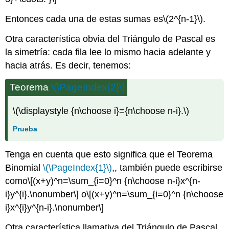
Entonces cada una de estas sumas es
\(2^{n-1}\)
.
Otra característica obvia del Triángulo de Pascal es
la simetría: cada fila lee lo mismo hacia adelante y
hacia atrás. Es decir, tenemos:
Teorema
\(\PageIndex{2}\)
\(\displaystyle {n\choose i}={n\choose n-i}.\)
Prueba
Tenga en cuenta que esto significa que el Teorema
Binomial
\(\PageIndex{1}\)
,, también puede escribirse
como
\[(x+y)^n=\sum_{i=0}^n {n\choose n-i}x^{n-
i}y^{i}.\nonumber\]
o
\[(x+y)^n=\sum_{i=0}^n {n\choose
i}x^{i}y^{n-i}.\nonumber\]
Otra característica llamativa del Triángulo de Pascal