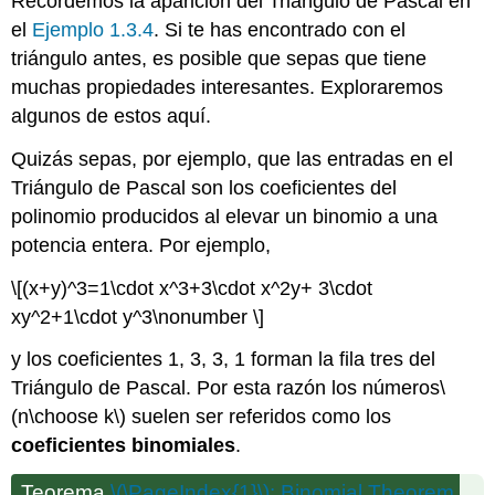
Recordemos la aparición del Triángulo de Pascal en
el
Ejemplo 1.3.4
. Si te has encontrado con el
triángulo antes, es posible que sepas que tiene
muchas propiedades interesantes. Exploraremos
algunos de estos aquí.
Quizás sepas, por ejemplo, que las entradas en el
Triángulo de Pascal son los coeficientes del
polinomio producidos al elevar un binomio a una
potencia entera. Por ejemplo,
\[(x+y)^3=1\cdot x^3+3\cdot x^2y+ 3\cdot
xy^2+1\cdot y^3\nonumber \]
y los coeficientes 1, 3, 3, 1 forman la fila tres del
Triángulo de Pascal. Por esta razón los números
\
(n\choose k\)
suelen ser referidos como los
coeficientes binomiales
.
Teorema
\(\PageIndex{1}\)
: Binomial Theorem