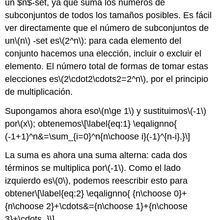
un $n$-set, ya que suma los números de
subconjuntos de todos los tamaños posibles. Es fácil
ver directamente que el número de subconjuntos de
un
\(n\)
-set es
\(2^n\)
: para cada elemento del
conjunto hacemos una elección, incluir o excluir el
elemento. El número total de formas de tomar estas
elecciones es
\(2\cdot2\cdots2=2^n\)
, por el principio
de multiplicación.
Supongamos ahora eso
\(n\ge 1\)
y sustituimos
\(-1\)
por
\(x\)
; obtenemos
\[\label{eq:1} \eqalignno{
(-1+1)^n&=\sum_{i=0}^n{n\choose i}(-1)^{n-i}.}\]
La suma es ahora una suma alterna: cada dos
términos se multiplica por
\(-1\)
. Como el lado
izquierdo es
\(0\)
, podemos reescribir esto para
obtener
\[\label{eq:2} \eqalignno{ {n\choose 0}+
{n\choose 2}+\cdots&={n\choose 1}+{n\choose
3}+\cdots. }\]