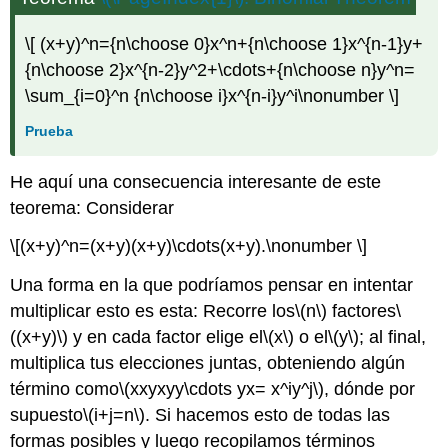
\[ (x+y)^n={n\choose 0}x^n+{n\choose 1}x^{n-1}y+
{n\choose 2}x^{n-2}y^2+\cdots+{n\choose n}y^n=
\sum_{i=0}^n {n\choose i}x^{n-i}y^i\nonumber \]
Prueba
He aquí una consecuencia interesante de este
teorema: Considerar
\[(x+y)^n=(x+y)(x+y)\cdots(x+y).\nonumber \]
Una forma en la que podríamos pensar en intentar
multiplicar esto es esta: Recorre los
\(n\)
factores
\
((x+y)\)
y en cada factor elige el
\(x\)
o el
\(y\)
; al final,
multiplica tus elecciones juntas, obteniendo algún
término como
\(xxyxyy\cdots yx= x^iy^j\)
, dónde por
supuesto
\(i+j=n\)
. Si hacemos esto de todas las
formas posibles y luego recopilamos términos