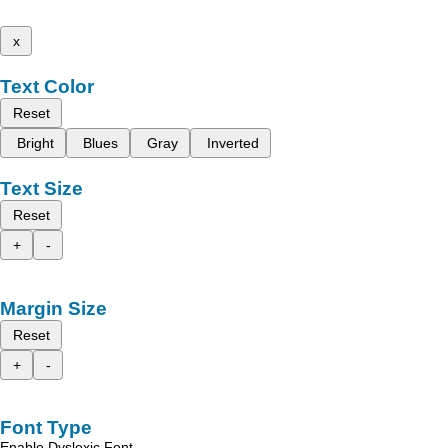
x
Text Color
Reset
Bright
Blues
Gray
Inverted
Text Size
Reset
+
-
Margin Size
Reset
+
-
Font Type
Enable Dyslexic Font