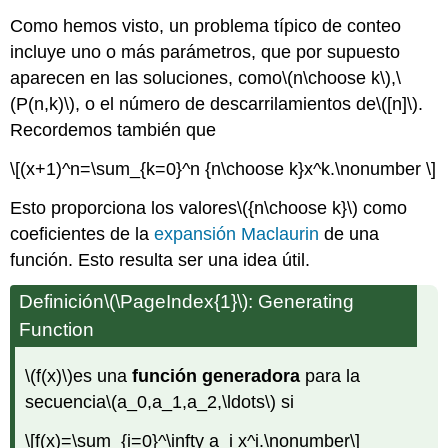
Como hemos visto, un problema típico de conteo
incluye uno o más parámetros, que por supuesto
aparecen en las soluciones, como
\(n\choose k\)
,
\
(P(n,k)\)
, o el número de descarrilamientos de
\([n]\)
.
Recordemos también que
\[(x+1)^n=\sum_{k=0}^n {n\choose k}x^k.\nonumber \]
Esto proporciona los valores
\({n\choose k}\)
como
coeficientes de la
expansión Maclaurin
de una
función. Esto resulta ser una idea útil.
Definición
\(\PageIndex{1}\)
: Generating
Function
\(f(x)\)
es una
función generadora
para la
secuencia
\(a_0,a_1,a_2,\ldots\)
si
\[f(x)=\sum_{i=0}^\infty a_i x^i.\nonumber\]