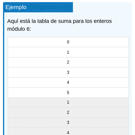
Ejemplo
\(\PageIndex{4}\)
Aquí está la tabla de suma para los enteros
módulo 6:
0
1
2
3
4
5
1
2
3
4