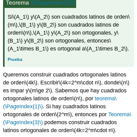
Teorema
\(\PageIndex{3}\)
Si
\(A_1\)
y
\(A_2\)
son cuadrados latinos de orden
\
(m\)
,
\(B_1\)
y
\(B_2\)
son cuadrados latinos de
orden
\(n\)
,
\(A_1\)
y
\(A_2\)
son ortogonales, y
\
(B_1\)
y
\(B_2\)
son ortogonales, entonces
\
(A_1\times B_1\)
es ortogonal a
\(A_1\times B_2\)
.
Prueba
Queremos construir cuadrados ortogonales latinos
de orden
\(4k\)
. Escribir
\(4k=2^m\cdot n\)
, donde
\(n\)
es impar y
\(m\ge 2\)
. Sabemos que hay cuadrados
ortogonales latinos de orden
\(n\)
, por
teorema
\
(\PageIndex{1}\)
. Si hay cuadrados latinos
ortogonales de orden
\(2^m\)
, entonces por
Teorema
\
(\PageIndex{3}\)
podemos construir cuadrados
latinos ortogonales de orden
\(4k=2^m\cdot n\)
.