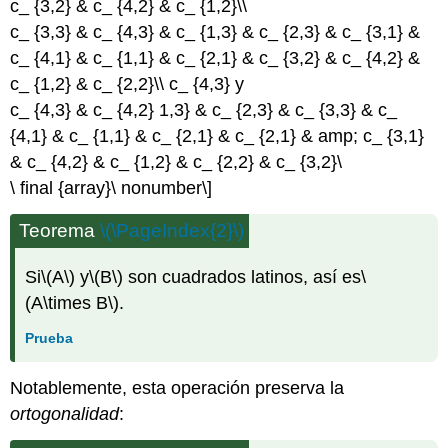
c_ {3,2} & c_ {4,2} & c_ {1,2}\\
c_ {3,3} & c_ {4,3} & c_ {1,3} & c_ {2,3} & c_ {3,1} &
c_ {4,1} & c_ {1,1} & c_ {2,1} & c_ {3,2} & c_ {4,2} &
c_ {1,2} & c_ {2,2}\\ c_ {4,3} y
c_ {4,3} & c_ {4,2} 1,3} & c_ {2,3} & c_ {3,3} & c_
{4,1} & c_ {1,1} & c_ {2,1} & c_ {2,1} & amp; c_ {3,1}
& c_ {4,2} & c_ {1,2} & c_ {2,2} & c_ {3,2}\
\ final {array}\ nonumber\]
Teorema
\(\PageIndex{2}\)
Si
\(A\)
y
\(B\)
son cuadrados latinos, así es
\
(A\times B\)
.
Prueba
Notablemente, esta operación preserva la
ortogonalidad
: