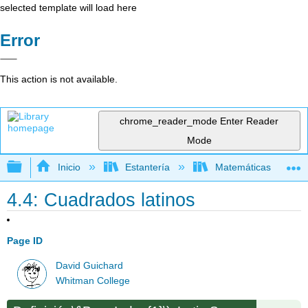
selected template will load here
Error
This action is not available.
chrome_reader_mode
Enter Reader
Mode
Expandir/contraer jerarquía global
Inicio
Estantería
Matemáticas
4.4: Cuadrados latinos
Page ID
David Guichard
Whitman College