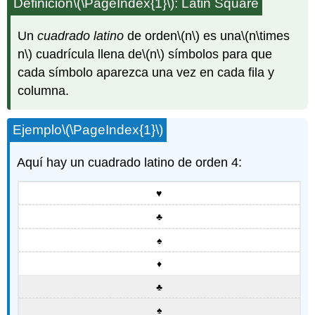
Definición
\(\PageIndex{1}\)
: Latin Square
Un
cuadrado latino
de orden
\(n\)
es una
\(n\times
n\)
cuadrícula llena de
\(n\)
símbolos para que
cada símbolo aparezca una vez en cada fila y
columna.
Ejemplo
\(\PageIndex{1}\)
Aquí hay un cuadrado latino de orden 4:
♥
♣
♠
♦
♣
♠