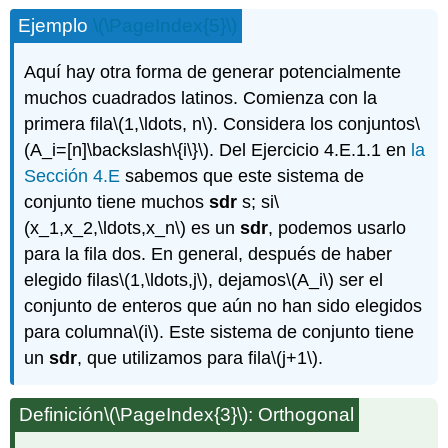
Ejemplo
\(\PageIndex{5}\)
Aquí hay otra forma de generar potencialmente
muchos cuadrados latinos. Comienza con la
primera fila
\(1,\ldots, n\)
. Considera los conjuntos
\
(A_i=[n]\backslash\{i\}\)
. Del Ejercicio 4.E.1.1 en
la
Sección 4.E
sabemos que este sistema de
conjunto tiene muchos
sdr
s; si
\
(x_1,x_2,\ldots,x_n\)
es un
sdr
, podemos usarlo
para la fila dos. En general, después de haber
elegido filas
\(1,\ldots,j\)
, dejamos
\(A_i\)
ser el
conjunto de enteros que aún no han sido elegidos
para columna
\(i\)
. Este sistema de conjunto tiene
un
sdr
, que utilizamos para fila
\(j+1\)
.
Definición
\(\PageIndex{3}\)
: Orthogonal