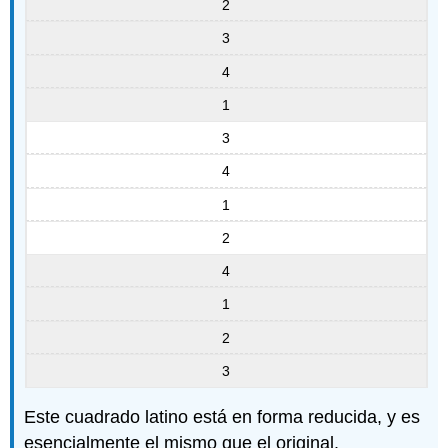
2
3
4
1
3
4
1
2
4
1
2
3
Este cuadrado latino está en forma reducida, y es
esencialmente el mismo que el original.