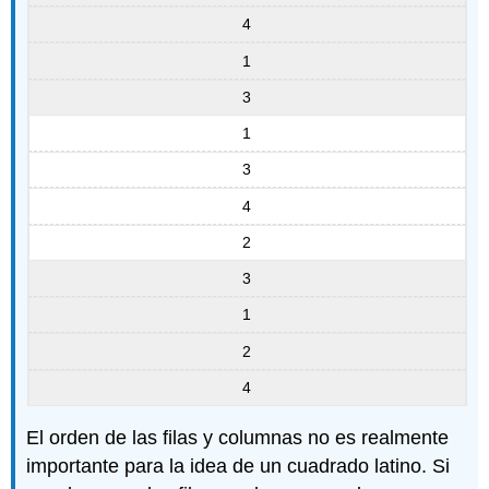
4
1
3
1
3
4
2
3
1
2
4
El orden de las filas y columnas no es realmente
importante para la idea de un cuadrado latino. Si