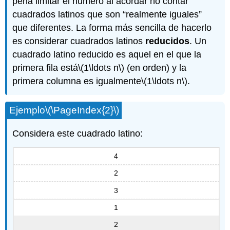
pena limitar el número al acordar no contar
cuadrados latinos que son “realmente iguales”
que diferentes. La forma más sencilla de hacerlo
es considerar cuadrados latinos
reducidos
. Un
cuadrado latino reducido es aquel en el que la
primera fila está
\(1\ldots n\)
(en orden) y la
primera columna es igualmente
\(1\ldots n\)
.
Ejemplo
\(\PageIndex{2}\)
Considera este cuadrado latino:
4
2
3
1
2