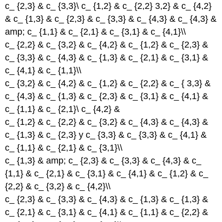
c_ {2,3} & c_ {3,3}\ c_ {1,2} & c_ {2,2} 3,2} & c_ {4,2}
& c_ {1,3} & c_ {2,3} & c_ {3,3} & c_ {4,3} & c_ {4,3} &
amp; c_ {1,1} & c_ {2,1} & c_ {3,1} & c_ {4,1}\\
c_ {2,2} & c_ {3,2} & c_ {4,2} & c_ {1,2} & c_ {2,3} &
c_ {3,3} & c_ {4,3} & c_ {1,3} & c_ {2,1} & c_ {3,1} &
c_ {4,1} & c_ {1,1}\\
c_ {3,2} & c_ {4,2} & c_ {1,2} & c_ {2,2} & c_ { 3,3} &
c_ {4,3} & c_ {1,3} & c_ {2,3} & c_ {3,1} & c_ {4,1} &
c_ {1,1} & c_ {2,1}\ c_ {4,2} &
c_ {1,2} & c_ {2,2} & c_ {3,2} & c_ {4,3} & c_ {4,3} &
c_ {1,3} & c_ {2,3} y c_ {3,3} & c_ {3,3} & c_ {4,1} &
c_ {1,1} & c_ {2,1} & c_ {3,1}\\
c_ {1,3} & amp; c_ {2,3} & c_ {3,3} & c_ {4,3} & c_
{1,1} & c_ {2,1} & c_ {3,1} & c_ {4,1} & c_ {1,2} & c_
{2,2} & c_ {3,2} & c_ {4,2}\\
c_ {2,3} & c_ {3,3} & c_ {4,3} & c_ {1,3} & c_ {1,3} &
c_ {2,1} & c_ {3,1} & c_ {4,1} & c_ {1,1} & c_ {2,2} &