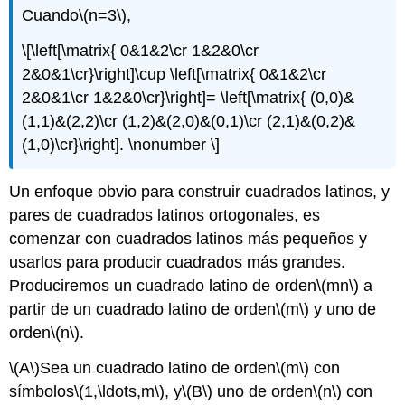
Cuando
\(n=3\)
,
\[\left[\matrix{ 0&1&2\cr 1&2&0\cr
2&0&1\cr}\right]\cup \left[\matrix{ 0&1&2\cr
2&0&1\cr 1&2&0\cr}\right]= \left[\matrix{ (0,0)&
(1,1)&(2,2)\cr (1,2)&(2,0)&(0,1)\cr (2,1)&(0,2)&
(1,0)\cr}\right]. \nonumber \]
Un enfoque obvio para construir cuadrados latinos, y
pares de cuadrados latinos ortogonales, es
comenzar con cuadrados latinos más pequeños y
usarlos para producir cuadrados más grandes.
Produciremos un cuadrado latino de orden
\(mn\)
a
partir de un cuadrado latino de orden
\(m\)
y uno de
orden
\(n\)
.
\(A\)
Sea un cuadrado latino de orden
\(m\)
con
símbolos
\(1,\ldots,m\)
, y
\(B\)
uno de orden
\(n\)
con