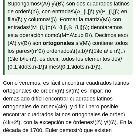
Supongamos
\(A\)
y
\(B\)
son dos cuadrados latinos
de orden
\(n\)
, con entradas
\(A_{i,j}\)
y
\(B_{i,j}\)
en
fila
\(i\)
y columna
\(j\)
. Formar la matriz
\(M\)
con
entradas
\(M_{i,j}=(A_{i,j},B_{i,j})\)
; denotaremos
esta operación como
\(M=A\cup B\)
. Decimos eso
\
(A\)
y
\(B\)
son
ortogonales
si
\(M\)
contiene todos
los pares
\(n^2\)
ordenados
\((a,b)\)
\(1\le a\le n\)
,,
\
(1\le b\le n\)
, es decir, todos los elementos de
\(\
{0,1,\ldots,n-1\}\times\{0,1,\ldots,n-1\}\)
.
Como veremos, es fácil encontrar cuadrados latinos
ortogonales de orden
\(n\)
si
\(n\)
es impar; no
demasiado difícil encontrar cuadrados latinos
ortogonales de orden
\(4k\)
, y difícil pero posible
encontrar cuadrados latinos ortogonales de orden
\
(4k+2\)
, con la excepción de órdenes
\(2\)
y
\(6\)
. En la
década de 1700, Euler demostró que existen