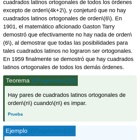
cuadrados latinos ortogonales de todos los órdenes
excepto de orden
\(4k+2\)
, y conjeturó que no hay
cuadrados latinos ortogonales de orden
\(6\)
. En
1901, el matemático aficionado Gaston Tarry
demostró que efectivamente no hay nada de orden
\
(6\)
, al demostrar que todas las posibilidades para
tales cuadrados latinos no lograron ser ortogonales.
En 1959 finalmente se demostró que hay cuadrados
latinos ortogonales de todos los demás órdenes.
Teorema
\(\PageIndex{1}\)
Hay pares de cuadrados latinos ortogonales de
orden
\(n\)
cuando
\(n\)
es impar.
Prueba
Ejemplo
\(\PageIndex{6}\)