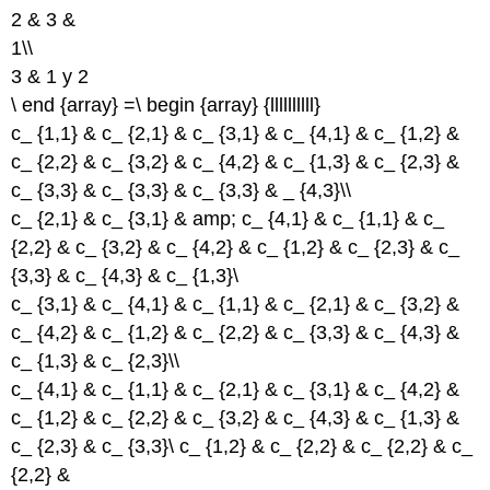
2 & 3 &
1\\
3 & 1 y 2
\ end {array} =\ begin {array} {llllllllll}
c_ {1,1} & c_ {2,1} & c_ {3,1} & c_ {4,1} & c_ {1,2} &
c_ {2,2} & c_ {3,2} & c_ {4,2} & c_ {1,3} & c_ {2,3} &
c_ {3,3} & c_ {3,3} & c_ {3,3} & _ {4,3}\\
c_ {2,1} & c_ {3,1} & amp; c_ {4,1} & c_ {1,1} & c_
{2,2} & c_ {3,2} & c_ {4,2} & c_ {1,2} & c_ {2,3} & c_
{3,3} & c_ {4,3} & c_ {1,3}\
c_ {3,1} & c_ {4,1} & c_ {1,1} & c_ {2,1} & c_ {3,2} &
c_ {4,2} & c_ {1,2} & c_ {2,2} & c_ {3,3} & c_ {4,3} &
c_ {1,3} & c_ {2,3}\\
c_ {4,1} & c_ {1,1} & c_ {2,1} & c_ {3,1} & c_ {4,2} &
c_ {1,2} & c_ {2,2} & c_ {3,2} & c_ {4,3} & c_ {1,3} &
c_ {2,3} & c_ {3,3}\ c_ {1,2} & c_ {2,2} & c_ {2,2} & c_
{2,2} &