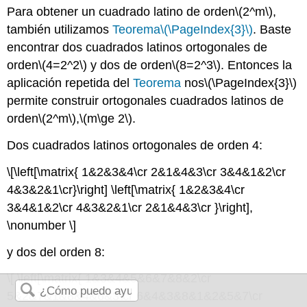
Para obtener un cuadrado latino de orden
\(2^m\)
,
también utilizamos
Teorema
\(\PageIndex{3}\)
. Baste
encontrar dos cuadrados latinos ortogonales de
orden
\(4=2^2\)
y dos de orden
\(8=2^3\)
. Entonces la
aplicación repetida del
Teorema
nos
\(\PageIndex{3}\)
permite construir ortogonales cuadrados latinos de
orden
\(2^m\)
,
\(m\ge 2\)
.
Dos cuadrados latinos ortogonales de orden 4:
\[\left[\matrix{ 1&2&3&4\cr 2&1&4&3\cr 3&4&1&2\cr
4&3&2&1\cr}\right] \left[\matrix{ 1&2&3&4\cr
3&4&1&2\cr 4&3&2&1\cr 2&1&4&3\cr }\right],
\nonumber \]
y dos del orden 8:
\[ \left[\matrix{ 1&3&4&5&6&7&8&2\cr
5&2&7&1&8&4&6&3\cr 6&4&3&8&1&2&5&7\cr