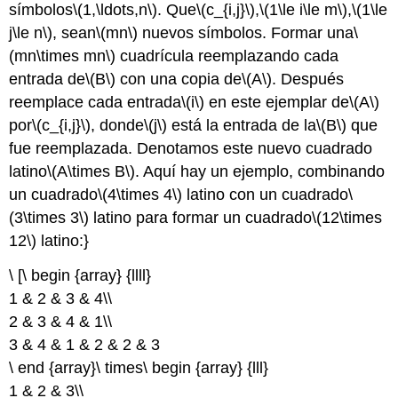
símbolos
\(1,\ldots,n\)
. Que
\(c_{i,j}\)
,
\(1\le i\le m\)
,
\(1\le
j\le n\)
, sean
\(mn\)
nuevos símbolos. Formar una
\
(mn\times mn\)
cuadrícula reemplazando cada
entrada de
\(B\)
con una copia de
\(A\)
. Después
reemplace cada entrada
\(i\)
en este ejemplar de
\(A\)
por
\(c_{i,j}\)
, donde
\(j\)
está la entrada de la
\(B\)
que
fue reemplazada. Denotamos este nuevo cuadrado
latino
\(A\times B\)
. Aquí hay un ejemplo, combinando
un cuadrado
\(4\times 4\)
latino con un cuadrado
\
(3\times 3\)
latino para formar un cuadrado
\(12\times
12\)
latino:}
\ [\ begin {array} {llll}
1 & 2 & 3 & 4\\
2 & 3 & 4 & 1\\
3 & 4 & 1 & 2 & 2 & 3
\ end {array}\ times\ begin {array} {lll}
1 & 2 & 3\\