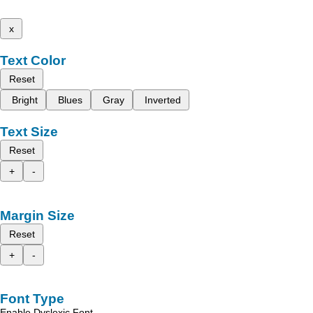
x
Text Color
Reset
Bright
Blues
Gray
Inverted
Text Size
Reset
+
-
Margin Size
Reset
+
-
Font Type
Enable Dyslexic Font