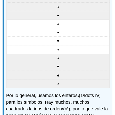
♦
♥
♠
♦
♥
♣
♦
♥
♣
♠
Por lo general, usamos los enteros
\(1\ldots n\)
para los símbolos. Hay muchos, muchos
cuadrados latinos de orden
\(n\)
, por lo que vale la