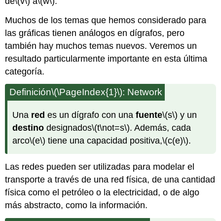
de
\(v\)
a
\(w\)
.
Muchos de los temas que hemos considerado para
las gráficas tienen análogos en dígrafos, pero
también hay muchos temas nuevos. Veremos un
resultado particularmente importante en esta última
categoría.
Definición
\(\PageIndex{1}\)
: Network
Una
red
es un dígrafo con una
fuente
\(s\)
y un
destino
designados
\(t\not=s\)
. Además, cada
arco
\(e\)
tiene una capacidad positiva,
\(c(e)\)
.
Las redes pueden ser utilizadas para modelar el
transporte a través de una red física, de una cantidad
física como el petróleo o la electricidad, o de algo
más abstracto, como la información.