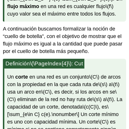
flujo máximo
en una red es cualquier flujo
\(f\)
cuyo valor sea el máximo entre todos los flujos.
A continuación buscamos formalizar la noción de
“cuello de botella”, con el objetivo de mostrar que el
flujo máximo es igual a la cantidad que puede pasar
por el cuello de botella más pequeño.
Definición
\(\PageIndex{4}\)
: Cut
Un
corte
en una red es un conjunto
\(C\)
de arcos
con la propiedad en la que cada ruta de
\(s\)
a
\(t\)
usa un arco en
\(C\)
, es decir, si los arcos en se
\
(C\)
eliminan de la red no hay ruta de
\(s\)
a
\(t\)
. La
capacidad de un corte, denotada
\(c(C)\)
, es
\
[\sum_{e\in C} c(e).\nonumber\]
Un corte mínimo
es uno con capacidad mínima. Un corte
\(C\)
es