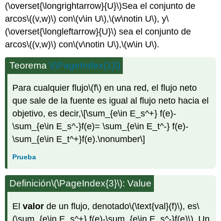
(\overset{\longrightarrow}{U}\)
Sea el conjunto de
arcos
\((v,w)\)
con
\(v\in U\)
,
\(w\notin U\)
, y
\
(\overset{\longleftarrow}{U}\)
sea el conjunto de
arcos
\((v,w)\)
con
\(v\notin U\)
,
\(w\in U\)
.
Teorema
\(\PageIndex{1}\)
Para cualquier flujo
\(f\)
en una red, el flujo neto
que sale de la fuente es igual al flujo neto hacia el
objetivo, es decir,
\[\sum_{e\in E_s^+} f(e)-
\sum_{e\in E_s^-}f(e)= \sum_{e\in E_t^-} f(e)-
\sum_{e\in E_t^+}f(e).\nonumber\]
Prueba
Definición
\(\PageIndex{3}\)
: Value
El
valor
de un flujo, denotado
\(\text{val}(f)\)
, es
\
(\sum_{e\in E_s^+} f(e)-\sum_{e\in E_s^-}f(e)\)
. Un