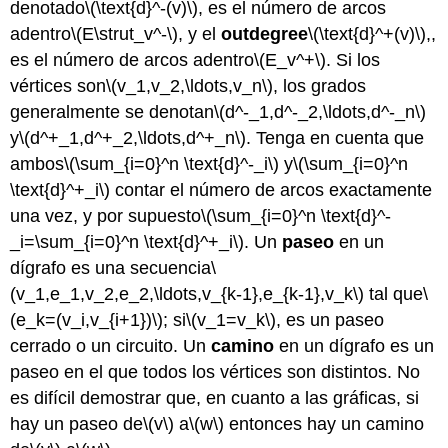
denotado
\(\text{d}^-(v)\)
, es el número de arcos
adentro
\(E\strut_v^-\)
, y el
outdegree
\(\text{d}^+(v)\)
,,
es el número de arcos adentro
\(E_v^+\)
. Si los
vértices son
\(v_1,v_2,\ldots,v_n\)
, los grados
generalmente se denotan
\(d^-_1,d^-_2,\ldots,d^-_n\)
y
\(d^+_1,d^+_2,\ldots,d^+_n\)
. Tenga en cuenta que
ambos
\(\sum_{i=0}^n \text{d}^-_i\)
y
\(\sum_{i=0}^n
\text{d}^+_i\)
contar el número de arcos exactamente
una vez, y por supuesto
\(\sum_{i=0}^n \text{d}^-
_i=\sum_{i=0}^n \text{d}^+_i\)
. Un
paseo
en un
dígrafo es una secuencia
\
(v_1,e_1,v_2,e_2,\ldots,v_{k-1},e_{k-1},v_k\)
tal que
\
(e_k=(v_i,v_{i+1})\)
; si
\(v_1=v_k\)
, es un paseo
cerrado o un circuito. Un
camino
en un dígrafo es un
paseo en el que todos los vértices son distintos. No
es difícil demostrar que, en cuanto a las gráficas, si
hay un paseo de
\(v\)
a
\(w\)
entonces hay un camino