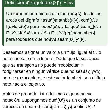
Definición
\(\PageIndex{2}\)
: Flow
Un
flujo
en una red es una función
\(f\)
desde los
arcos del dígrafo hasta
\(\mathbb{R}\)
, con
\(0\le
f(e)\le c(e)\)
para todos
\(e\)
, y tal que
\[\sum_{e\in
E_v^+}f(e)=\sum_{e\in E_v^-}f(e),\nonumber\]
para todos los que no
\(v\)
sean
\(s\)
y
\(t\)
.
Deseamos asignar un valor a un flujo, igual al flujo
neto que sale de la fuente. Dado que la sustancia
que se transporta no puede “recolectar” ni
“originarse” en ningún vértice que no sea
\(s\)
y
\(t\)
,
parece razonable que este valor también sea el flujo
neto hacia el objetivo.
Antes de probarlo, introducimos alguna nueva
notación. Supongamos que
\(U\)
es un conjunto de
vértices en una red, con
\(s\in U\)
y
\(t\notin U\)
.
\