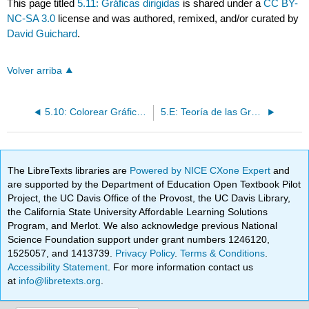
This page titled
5.11: Gráficas dirigidas
is shared under a
CC BY-
NC-SA 3.0
license and was authored, remixed, and/or curated by
David Guichard
.
Volver arriba
5.10: Colorear Gráficas Planares
5.E: Teoría de las Gráficas (Ejercicios)
The LibreTexts libraries are
Powered by NICE CXone Expert
and
are supported by the Department of Education Open Textbook Pilot
Project, the UC Davis Office of the Provost, the UC Davis Library,
the California State University Affordable Learning Solutions
Program, and Merlot. We also acknowledge previous National
Science Foundation support under grant numbers 1246120,
1525057, and 1413739.
Privacy Policy
.
Terms & Conditions
.
Accessibility Statement
. For more information contact us
at
info@libretexts.org
.