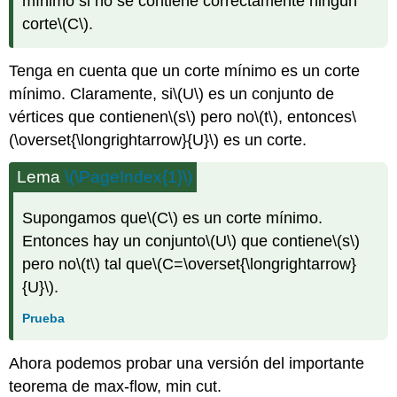
mínimo si no se contiene correctamente ningún
corte
\(C\)
.
Tenga en cuenta que un corte mínimo es un corte
mínimo. Claramente, si
\(U\)
es un conjunto de
vértices que contienen
\(s\)
pero no
\(t\)
, entonces
\
(\overset{\longrightarrow}{U}\)
es un corte.
Lema
\(\PageIndex{1}\)
Supongamos que
\(C\)
es un corte mínimo.
Entonces hay un conjunto
\(U\)
que contiene
\(s\)
pero no
\(t\)
tal que
\(C=\overset{\longrightarrow}
{U}\)
.
Prueba
Ahora podemos probar una versión del importante
teorema de max-flow, min cut.