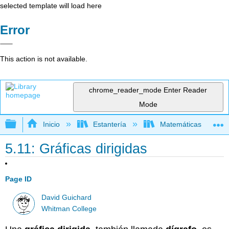
selected template will load here
Error
This action is not available.
chrome_reader_mode
Enter Reader
Mode
Expandir/contraer jerarquía global
Inicio
Estantería
Matemáticas
5.11: Gráficas dirigidas
Page ID
David Guichard
Whitman College