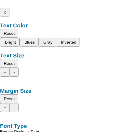
x
Text Color
Reset
Bright
Blues
Gray
Inverted
Text Size
Reset
+
-
Margin Size
Reset
+
-
Font Type
Enable Dyslexic Font