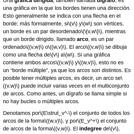
Una
gráfica dirigida
, también llamada
dígrafo
, es
una gráfica en la que los bordes tienen una dirección.
Esto generalmente se indica con una flecha en el
borde; más formalmente, si
\(v\)
y
\(w\)
son vértices,
un borde es un par desordenado
\(\{v,w\}\)
, mientras
que un borde dirigido, llamado
arco
, es un par
ordenado
\((v,w)\)
o
\((w,v)\)
. El arco
\((v,w)\)
se dibuja
como una flecha de
\(v\)
a
\(w\)
. Si una gráfica
contiene ambos arcos
\((v,w)\)
y
\((w,v)\)
, esto no es
un “borde múltiple”, ya que los arcos son distintos. Es
posible tener múltiples arcos, es decir, un arco se
\
((v,w)\)
puede incluir varias veces en el multiconjunto
de arcos. Como antes, un dígrafo se llama simple si
no hay bucles o múltiples arcos.
Denotamos por
\(E\strut_v^-\)
el conjunto de todos los
arcos de la forma
\((w,v)\)
, y por
\(E_v^+\)
el conjunto
de arcos de la forma
\((v,w)\)
. El
indegree
de
\(v\)
,