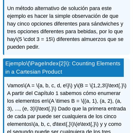
Un método alternativo de solución para este
ejemplo es hacer la simple observación de que
hay cinco opciones diferentes para sándwiches y
tres opciones diferentes para bebidas, por lo que
hay
\(5 \cdot 3 = 15\)
diferentes almuerzos que se
pueden pedir.
Ejemplo
\(\PageIndex{2}\)
: Counting Elements
in a Cartesian Product
Vamos
\(A = \{a, b, c, d, e\}\)
y
\(B = \{1,2,3\}\text{.}\)
A partir del Capítulo 1 sabemos cómo enumerar
los elementos en
\(A \times B = \{(a, 1), (a, 2), (a,
3), ..., (e, 3)\}\text{.}\)
Dado que la primera entrada
de cada par puede ser cualquiera de los cinco
elementos
\(a, b, c, d\text{,}\)
\(e\text{,}\)
y y como
el segundo puede ser cualquiera de los tres