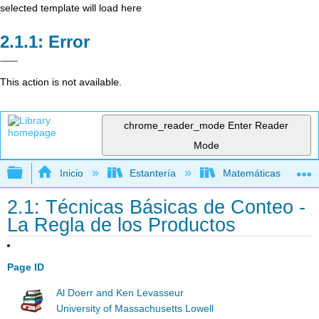
selected template will load here
Error
This action is not available.
chrome_reader_mode
Enter Reader
Mode
Expandir/contraer jerarquía global
Inicio
Estantería
Matemáticas
2.1: Técnicas Básicas de Conteo -
La Regla de los Productos
Page ID
Al Doerr and Ken Levasseur
University of Massachusetts Lowell