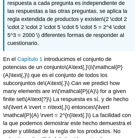
respuesta a cada pregunta es independiente de
las respuestas a las otras preguntas, se aplica la
regla extendida de productos y existen
\(2 \cdot 2
\cdot 2 \cdot 2 \cdot 5 \cdot 5 \cdot 5 = 2^4 \cdot
5^3 = 2000 \)
diferentes formas de responder al
cuestionario.
En el
Capítulo 1
introducimos el conjunto de
potencias de un conjunto
\(A\text{,}\)
\(\mathcal{P}
(A)\text{,}\)
que es el conjunto de todos los
subconjuntos de
\(A\text{.}\)
Can we predict how
many elements are in
\(\mathcal{P}(A)\)
for a given
finite set
\(A\text{?}\)
La respuesta es sí, y de hecho
si
\(\lvert A \rvert = n\text{,}\)
entonces
\(\lvert
\mathcal{P}(A) \rvert = 2^{n}\text{.}\)
La facilidad con
la que podemos demostrar este hecho demuestra el
poder y utilidad de la regla de los productos. No