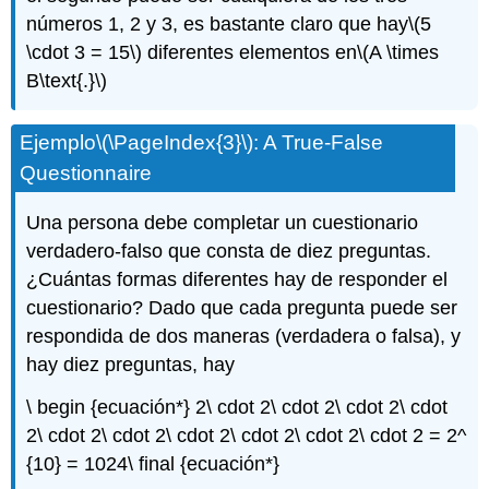
números 1, 2 y 3, es bastante claro que hay
\(5
\cdot 3 = 15\)
diferentes elementos en
\(A \times
B\text{.}\)
Ejemplo
\(\PageIndex{3}\)
: A True-False
Questionnaire
Una persona debe completar un cuestionario
verdadero-falso que consta de diez preguntas.
¿Cuántas formas diferentes hay de responder el
cuestionario? Dado que cada pregunta puede ser
respondida de dos maneras (verdadera o falsa), y
hay diez preguntas, hay
\ begin {ecuación*} 2\ cdot 2\ cdot 2\ cdot 2\ cdot
2\ cdot 2\ cdot 2\ cdot 2\ cdot 2\ cdot 2\ cdot 2 = 2^
{10} = 1024\ final {ecuación*}