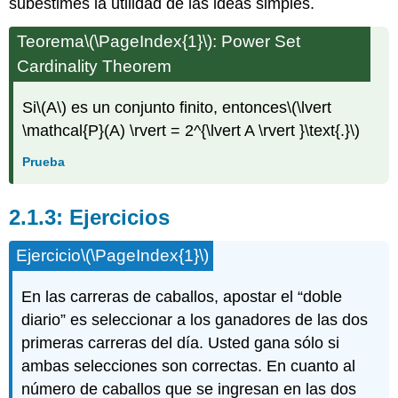
subestimes la utilidad de las ideas simples.
Teorema
\(\PageIndex{1}\)
: Power Set
Cardinality Theorem
Si
\(A\)
es un conjunto finito, entonces
\(\lvert
\mathcal{P}(A) \rvert = 2^{\lvert A \rvert }\text{.}\)
Prueba
Ejercicios
Ejercicio
\(\PageIndex{1}\)
En las carreras de caballos, apostar el “doble
diario” es seleccionar a los ganadores de las dos
primeras carreras del día. Usted gana sólo si
ambas selecciones son correctas. En cuanto al
número de caballos que se ingresan en las dos