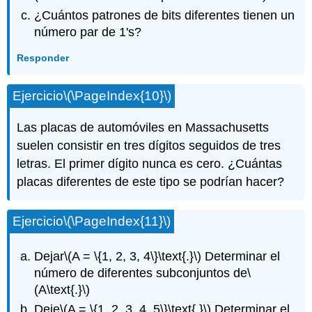
¿Cuántos patrones de bits diferentes tienen un
número par de 1's?
Responder
Ejercicio
\(\PageIndex{10}\)
Las placas de automóviles en Massachusetts
suelen consistir en tres dígitos seguidos de tres
letras. El primer dígito nunca es cero. ¿Cuántas
placas diferentes de este tipo se podrían hacer?
Ejercicio
\(\PageIndex{11}\)
Dejar
\(A = \{1, 2, 3, 4\}\text{.}\)
Determinar el
número de diferentes subconjuntos de
\
(A\text{.}\)
Deje
\(A = \{1, 2, 3, 4, 5\}\text{.}\)
Determinar el