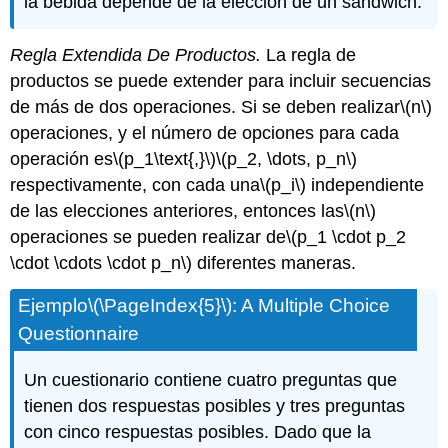
la bebida depende de la elección de un sándwich.
Regla Extendida De Productos.
La regla de
productos se puede extender para incluir secuencias
de más de dos operaciones. Si se deben realizar
\(n\)
operaciones, y el número de opciones para cada
operación es
\(p_1\text{,}\)
\(p_2, \dots, p_n\)
respectivamente, con cada una
\(p_i\)
independiente
de las elecciones anteriores, entonces las
\(n\)
operaciones se pueden realizar de
\(p_1 \cdot p_2
\cdot \cdots \cdot p_n\)
diferentes maneras.
Ejemplo
\(\PageIndex{5}\)
: A Multiple Choice
Questionnaire
Un cuestionario contiene cuatro preguntas que
tienen dos respuestas posibles y tres preguntas
con cinco respuestas posibles. Dado que la