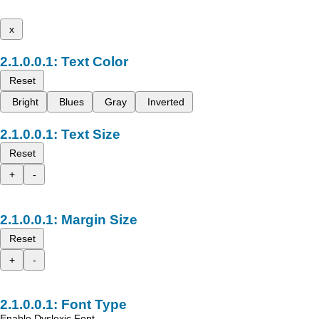
x
Text Color
Reset
Bright
Blues
Gray
Inverted
Text Size
Reset
+
-
Margin Size
Reset
+
-
Font Type
Enable Dyslexic Font