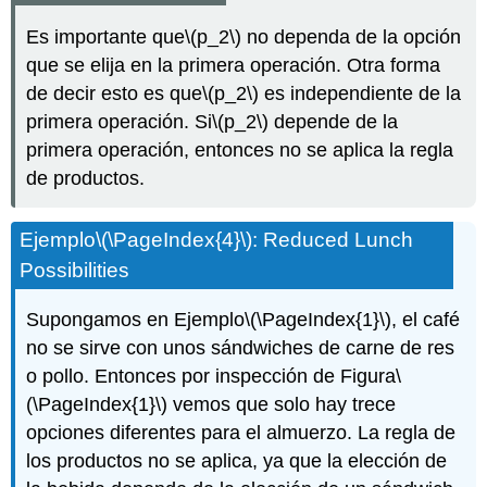
Es importante que
\(p_2\)
no dependa de la opción
que se elija en la primera operación. Otra forma
de decir esto es que
\(p_2\)
es independiente de la
primera operación. Si
\(p_2\)
depende de la
primera operación, entonces no se aplica la regla
de productos.
Ejemplo
\(\PageIndex{4}\)
: Reduced Lunch
Possibilities
Supongamos en Ejemplo
\(\PageIndex{1}\)
, el café
no se sirve con unos sándwiches de carne de res
o pollo. Entonces por inspección de Figura
\
(\PageIndex{1}\)
vemos que solo hay trece
opciones diferentes para el almuerzo. La regla de
los productos no se aplica, ya que la elección de