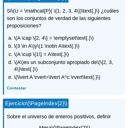
Si
\(U = \mathcal{P}( \{1, 2, 3, 4\})\text{,}\)
¿cuáles
son los conjuntos de verdad de las siguientes
proposiciones?
\(A \cap \{2, 4\} = \emptyset\text{.}\)
\(3 \in A\)
y
\(1 \notin A\text{.}\)
\(A \cup \{1\} = A\text{.}\)
\(A\)
es un subconjunto apropiado de
\(\{2, 3,
4\}\text{.}\)
\(\lvert A \rvert=\lvert A^c \rvert\text{.}\)
Contestar
Ejercicio
\(\PageIndex{2}\)
Sobre el universo de enteros positivos, definir
Mesa
\(\PageIndex{2}\)