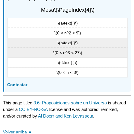
Mesa
\(\PageIndex{4}\)
\(a\text{:}\)
\(0 < n^2 < 9\)
\(b\text{:}\)
\(0 < n^3 < 27\)
\(c\text{:}\)
\(0 < n < 3\)
Contestar
This page titled
3.6: Proposiciones sobre un Universo
is shared
under a
CC BY-NC-SA
license and was authored, remixed,
and/or curated by
Al Doerr and Ken Levasseur
.
Volver arriba