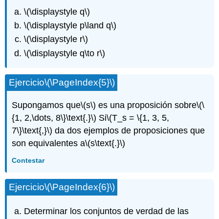
\(\displaystyle q\)
\(\displaystyle p\land q\)
\(\displaystyle r\)
\(\displaystyle q\to r\)
Ejercicio
\(\PageIndex{5}\)
Supongamos que
\(s\)
es una proposición sobre
\(\
{1, 2,\dots, 8\}\text{.}\)
Si
\(T_s = \{1, 3, 5,
7\}\text{,}\)
da dos ejemplos de proposiciones que
son equivalentes a
\(s\text{.}\)
Contestar
Ejercicio
\(\PageIndex{6}\)
Determinar los conjuntos de verdad de las