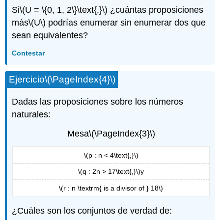
Si
\(U = \{0, 1, 2\}\text{,}\)
¿cuántas proposiciones
más
\(U\)
podrías enumerar sin enumerar dos que
sean equivalentes?
Contestar
Ejercicio
\(\PageIndex{4}\)
Dadas las proposiciones sobre los números
naturales:
Mesa
\(\PageIndex{3}\)
\(p : n < 4\text{,}\)
\(q : 2n > 17\text{,}\)
y
\(r : n \textrm{ is a divisor of } 18\)
¿Cuáles son los conjuntos de verdad de: