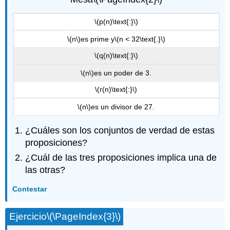
\(p(n)\text{:}\)
\(n\)
es prime y
\(n < 32\text{.}\)
\(q(n)\text{:}\)
\(n\)
es un poder de 3.
\(r(n)\text{:}\)
\(n\)
es un divisor de 27.
¿Cuáles son los conjuntos de verdad de estas
proposiciones?
¿Cuál de las tres proposiciones implica una de
las otras?
Contestar
Ejercicio
\(\PageIndex{3}\)