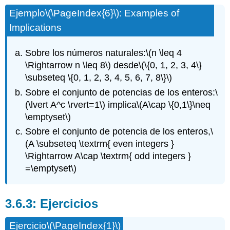
Ejemplo
\(\PageIndex{6}\)
: Examples of
Implications
Sobre los números naturales:
\(n \leq 4
\Rightarrow n \leq 8\)
desde
\(\{0, 1, 2, 3, 4\}
\subseteq \{0, 1, 2, 3, 4, 5, 6, 7, 8\}\)
Sobre el conjunto de potencias de los enteros:
\
(\lvert A^c \rvert=1\)
implica
\(A\cap \{0,1\}\neq
\emptyset\)
Sobre el conjunto de potencia de los enteros,
\
(A \subseteq \textrm{ even integers }
\Rightarrow A\cap \textrm{ odd integers }
=\emptyset\)
Ejercicios
Ejercicio
\(\PageIndex{1}\)