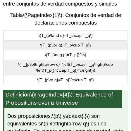
entre conjuntos de verdad compuestos y simples
Tabla
\(\PageIndex{1}\)
: Conjuntos de verdad de
declaraciones compuestas
\(T_{p\land q}=T_p\cap T_q\)
\(T_{p\lor q}=T_p\cup T_q\)
\(T_{\neg p}=T_p{}^c\)
\(T_{p\leftrightarrow q}=\left(T_p\cap T_q\right)\cup
\left(T_p{}^c\cap T_q{}^c\right)\)
\(T_{p\to q}=T_p{}^c\cup T_q\)
Definición
\(\PageIndex{4}\)
: Equivalence of
Propositions over a Universe
Dos proposiciones,
\(p\)
y
\(q\text{,}\)
son
equivalentes si
\(p \leftrightarrow q\)
es una