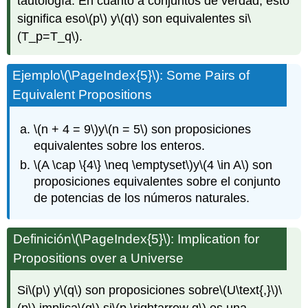
tautología. En cuanto a conjuntos de verdad, esto
significa eso
\(p\)
y
\(q\)
son equivalentes si
\
(T_p=T_q\)
.
Ejemplo
\(\PageIndex{5}\)
: Some Pairs of
Equivalent Propositions
\(n + 4 = 9\)
y
\(n = 5\)
son proposiciones
equivalentes sobre los enteros.
\(A \cap \{4\} \neq \emptyset\)
y
\(4 \in A\)
son
proposiciones equivalentes sobre el conjunto
de potencias de los números naturales.
Definición
\(\PageIndex{5}\)
: Implication for
Propositions over a Universe
Si
\(p\)
y
\(q\)
son proposiciones sobre
\(U\text{,}\)
\