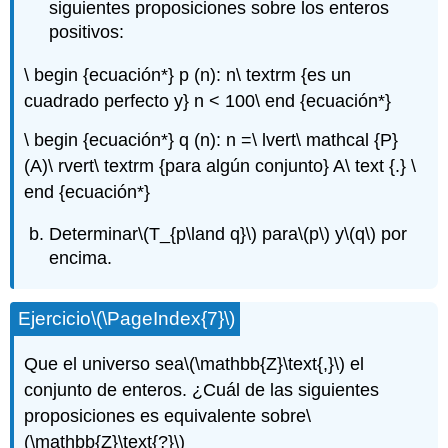
siguientes proposiciones sobre los enteros
positivos:
\ begin {ecuación*} p (n): n\ textrm {es un
cuadrado perfecto y} n < 100\ end {ecuación*}
\ begin {ecuación*} q (n): n =\ lvert\ mathcal {P}
(A)\ rvert\ textrm {para algún conjunto} A\ text {.} \
end {ecuación*}
Determinar
\(T_{p\land q}\)
para
\(p\)
y
\(q\)
por
encima.
Ejercicio
\(\PageIndex{7}\)
Que el universo sea
\(\mathbb{Z}\text{,}\)
el
conjunto de enteros. ¿Cuál de las siguientes
proposiciones es equivalente sobre
\
(\mathbb{Z}\text{?}\)