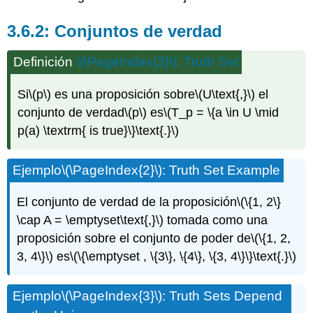
Conjuntos de verdad
Definición
\(\PageIndex{2}\)
: Truth Set
Si
\(p\)
es una proposición sobre
\(U\text{,}\)
el
conjunto de verdad
\(p\)
es
\(T_p = \{a \in U \mid
p(a) \textrm{ is true}\}\text{.}\)
Ejemplo
\(\PageIndex{2}\)
: Truth Set Example
El conjunto de verdad de la proposición
\(\{1, 2\}
\cap A = \emptyset\text{,}\)
tomada como una
proposición sobre el conjunto de poder de
\(\{1, 2,
3, 4\}\)
es
\(\{\emptyset , \{3\}, \{4\}, \{3, 4\}\}\text{.}\)
Ejemplo
\(\PageIndex{3}\)
: Truth Sets Depend