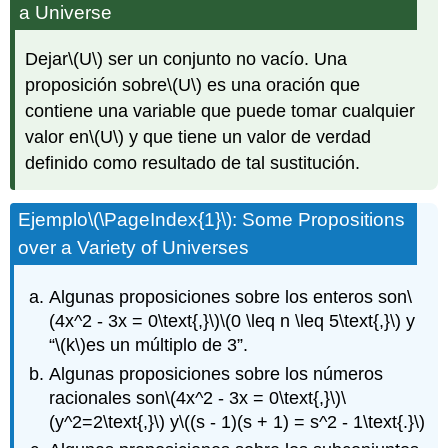
a Universe
Dejar
\(U\)
ser un conjunto no vacío. Una
proposición sobre
\(U\)
es una oración que
contiene una variable que puede tomar cualquier
valor en
\(U\)
y que tiene un valor de verdad
definido como resultado de tal sustitución.
Ejemplo
\(\PageIndex{1}\)
: Some Propositions
over a Variety of Universes
Algunas proposiciones sobre los enteros son
\
(4x^2 - 3x = 0\text{,}\)
\(0 \leq n \leq 5\text{,}\)
y
“
\(k\)
es un múltiplo de 3”.
Algunas proposiciones sobre los números
racionales son
\(4x^2 - 3x = 0\text{,}\)
\
(y^2=2\text{,}\)
y
\((s - 1)(s + 1) = s^2 - 1\text{.}\)