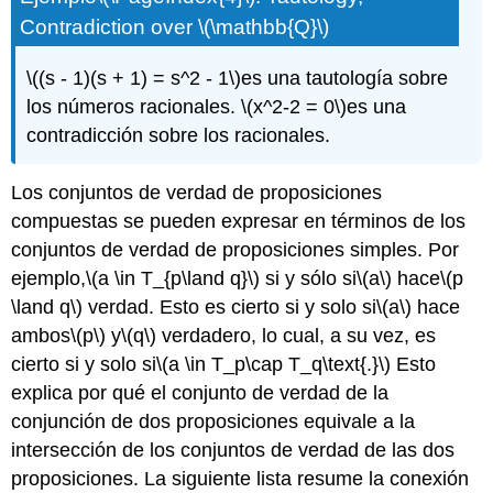
Contradiction over
\(\mathbb{Q}\)
\((s - 1)(s + 1) = s^2 - 1\)
es una tautología sobre
los números racionales.
\(x^2-2 = 0\)
es una
contradicción sobre los racionales.
Los conjuntos de verdad de proposiciones
compuestas se pueden expresar en términos de los
conjuntos de verdad de proposiciones simples. Por
ejemplo,
\(a \in T_{p\land q}\)
si y sólo si
\(a\)
hace
\(p
\land q\)
verdad. Esto es cierto si y solo si
\(a\)
hace
ambos
\(p\)
y
\(q\)
verdadero, lo cual, a su vez, es
cierto si y solo si
\(a \in T_p\cap T_q\text{.}\)
Esto
explica por qué el conjunto de verdad de la
conjunción de dos proposiciones equivale a la
intersección de los conjuntos de verdad de las dos
proposiciones. La siguiente lista resume la conexión