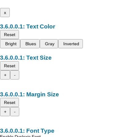
x
Text Color
Reset
Bright
Blues
Gray
Inverted
Text Size
Reset
+
-
Margin Size
Reset
+
-
Font Type
Enable Dyslexic Font