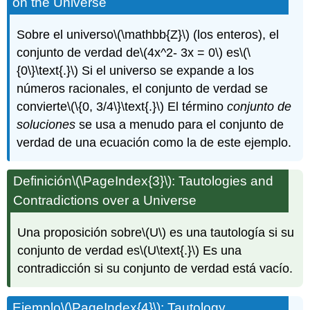
on the Universe
Sobre el universo
\(\mathbb{Z}\)
(los enteros), el
conjunto de verdad de
\(4x^2- 3x = 0\)
es
\(\
{0\}\text{.}\)
Si el universo se expande a los
números racionales, el conjunto de verdad se
convierte
\(\{0, 3/4\}\text{.}\)
El término
conjunto de
soluciones
se usa a menudo para el conjunto de
verdad de una ecuación como la de este ejemplo.
Definición
\(\PageIndex{3}\)
: Tautologies and
Contradictions over a Universe
Una proposición sobre
\(U\)
es una tautología si su
conjunto de verdad es
\(U\text{.}\)
Es una
contradicción si su conjunto de verdad está vacío.
Ejemplo
\(\PageIndex{4}\)
: Tautology,