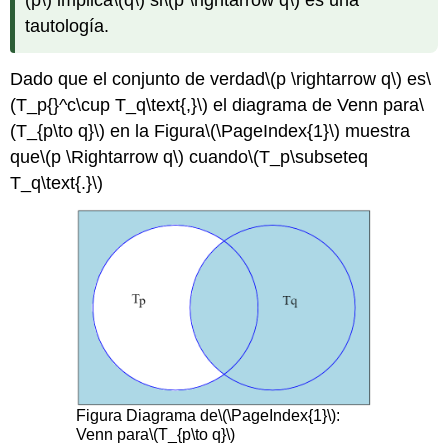
(p\)
implica
\(q\)
si
\(p \rightarrow q\)
es una
tautología.
Dado que el conjunto de verdad
\(p \rightarrow q\)
es
\
(T_p{}^c\cup T_q\text{,}\)
el diagrama de Venn para
\
(T_{p\to q}\)
en la Figura
\(\PageIndex{1}\)
muestra
que
\(p \Rightarrow q\)
cuando
\(T_p\subseteq
T_q\text{.}\)
Figura
Diagrama de
\(\PageIndex{1}\)
:
Venn para
\(T_{p\to q}\)