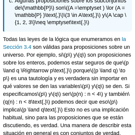
Algunas proposiciones sobre los subconjuntos
de
\(\mathbb{P}\)
son
\((A =\emptyset ) \lor (A =
\mathbb{P} )\text{,}\)
\(3 \in A\text{,}\)
y
\(A \cap \
{1, 2, 3\}\neq \emptyset\text{.}\)
Todas las leyes de la lógica que enumeramos en
la
Sección 3.4
son válidas para proposiciones sobre un
universo. Por ejemplo, si
\(p\)
y
\(q\)
son proposiciones
sobre los enteros, podemos estar seguros de que
\(p
\land q \Rightarrow p\text{,}\)
porque
\((p \land q) \to
p\)
es una tautología y es verdadera sin importar en
qué valores se den las variables
\(p\)
y
\(q\)
se den. Si
especificamos
\(p\)
y
\(q\)
ser
\(p(n) : n < 4\)
y también
\
(q(n) : n < 8\text{,}\)
podemos decir que eso
\(p\)
implica
\(p \land q\text{.}\)
Esto no es una implicación
habitual, sino para las proposiciones que se están
discutiendo, es verdad. Una manera de describir esta
situación en general es con conjuntos de verdad.