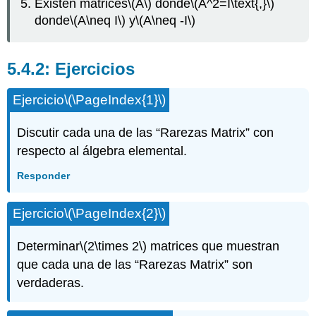
Existen matrices
\(A\)
donde
\(A^2=I\text{,}\)
donde
\(A\neq I\)
y
\(A\neq -I\)
Ejercicios
Ejercicio
\(\PageIndex{1}\)
Discutir cada una de las “Rarezas Matrix” con
respecto al álgebra elemental.
Responder
Ejercicio
\(\PageIndex{2}\)
Determinar
\(2\times 2\)
matrices que muestran
que cada una de las “Rarezas Matrix” son
verdaderas.