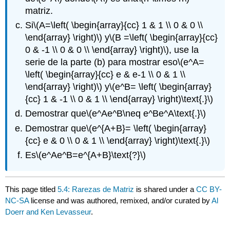
matriz.
Si
\(A=\left( \begin{array}{cc} 1 & 1 \\ 0 & 0 \\
\end{array} \right)\)
y
\(B =\left( \begin{array}{cc}
0 & -1 \\ 0 & 0 \\ \end{array} \right)\)
, use la
serie de la parte (b) para mostrar eso
\(e^A=
\left( \begin{array}{cc} e & e-1 \\ 0 & 1 \\
\end{array} \right)\)
y
\(e^B= \left( \begin{array}
{cc} 1 & -1 \\ 0 & 1 \\ \end{array} \right)\text{.}\)
Demostrar que
\(e^Ae^B\neq e^Be^A\text{.}\)
Demostrar que
\(e^{A+B}= \left( \begin{array}
{cc} e & 0 \\ 0 & 1 \\ \end{array} \right)\text{.}\)
Es
\(e^Ae^B=e^{A+B}\text{?}\)
This page titled
5.4: Rarezas de Matriz
is shared under a
CC BY-
NC-SA
license and was authored, remixed, and/or curated by
Al
Doerr and Ken Levasseur
.