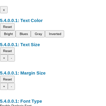
x
Text Color
Reset
Bright
Blues
Gray
Inverted
Text Size
Reset
+
-
Margin Size
Reset
+
-
Font Type
Enable Dyslexic Font