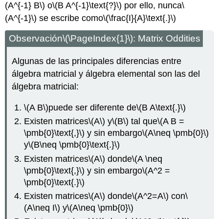
(A^{-1} B\)
o
\(B A^{-1}\text{?}\)
por ello, nunca
\
(A^{-1}\)
se escribe como
\(\frac{I}{A}\text{.}\)
Observación
\(\PageIndex{1}\)
: Matrix Oddities
Algunas de las principales diferencias entre
álgebra matricial y álgebra elemental son las del
álgebra matricial:
\(A B\)
puede ser diferente de
\(B A\text{.}\)
Existen matrices
\(A\)
y
\(B\)
tal que
\(A B =
\pmb{0}\text{,}\)
y sin embargo
\(A\neq \pmb{0}\)
y
\(B\neq \pmb{0}\text{.}\)
Existen matrices
\(A\)
donde
\(A \neq
\pmb{0}\text{,}\)
y sin embargo
\(A^2 =
\pmb{0}\text{.}\)
Existen matrices
\(A\)
donde
\(A^2=A\)
con
\
(A\neq I\)
y
\(A\neq \pmb{0}\)