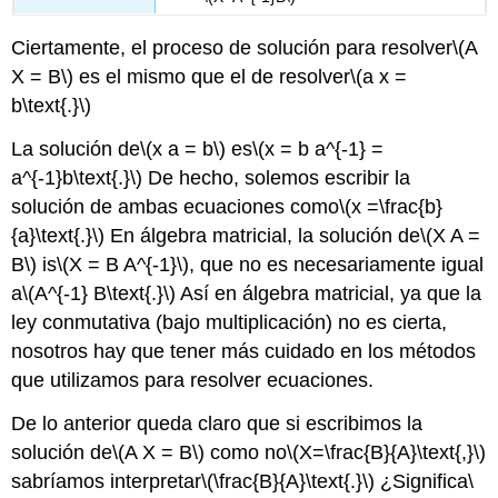
Ciertamente, el proceso de solución para resolver
\(A
X = B\)
es el mismo que el de resolver
\(a x =
b\text{.}\)
La solución de
\(x a = b\)
es
\(x = b a^{-1} =
a^{-1}b\text{.}\)
De hecho, solemos escribir la
solución de ambas ecuaciones como
\(x =\frac{b}
{a}\text{.}\)
En álgebra matricial, la solución de
\(X A =
B\)
is
\(X = B A^{-1}\)
, que no es necesariamente igual
a
\(A^{-1} B\text{.}\)
Así en álgebra matricial, ya que la
ley conmutativa (bajo multiplicación) no es cierta,
nosotros hay que tener más cuidado en los métodos
que utilizamos para resolver ecuaciones.
De lo anterior queda claro que si escribimos la
solución de
\(A X = B\)
como no
\(X=\frac{B}{A}\text{,}\)
sabríamos interpretar
\(\frac{B}{A}\text{.}\)
¿Significa
\