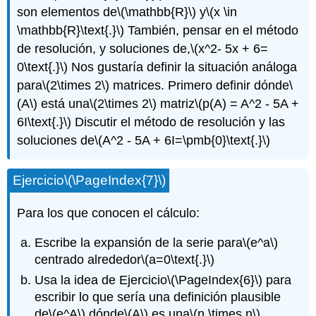
son elementos de
\(\mathbb{R}\)
y
\(x \in
\mathbb{R}\text{.}\)
También, pensar en el método
de resolución, y soluciones de,
\(x^2- 5x + 6=
0\text{.}\)
Nos gustaría definir la situación análoga
para
\(2\times 2\)
matrices. Primero definir dónde
\
(A\)
está una
\(2\times 2\)
matriz
\(p(A) = A^2 - 5A +
6I\text{.}\)
Discutir el método de resolución y las
soluciones de
\(A^2 - 5A + 6I=\pmb{0}\text{.}\)
Ejercicio
\(\PageIndex{7}\)
Para los que conocen el cálculo:
Escribe la expansión de la serie para
\(e^a\)
centrado alrededor
\(a=0\text{.}\)
Usa la idea de Ejercicio
\(\PageIndex{6}\)
para
escribir lo que sería una definición plausible
de
\(e^A\)
dónde
\(A\)
es una
\(n \times n\)