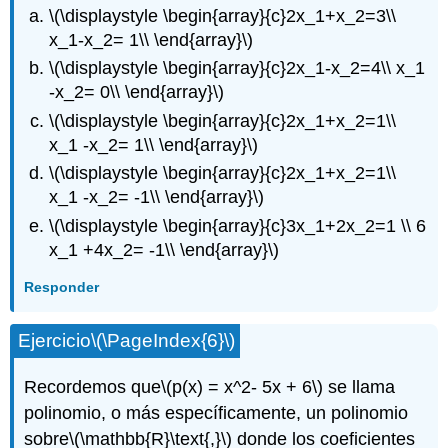
\(\displaystyle \begin{array}{c}2x_1+x_2=3\\
x_1-x_2= 1\\ \end{array}\)
\(\displaystyle \begin{array}{c}2x_1-x_2=4\\ x_1
-x_2= 0\\ \end{array}\)
\(\displaystyle \begin{array}{c}2x_1+x_2=1\\
x_1 -x_2= 1\\ \end{array}\)
\(\displaystyle \begin{array}{c}2x_1+x_2=1\\
x_1 -x_2= -1\\ \end{array}\)
\(\displaystyle \begin{array}{c}3x_1+2x_2=1 \\ 6
x_1 +4x_2= -1\\ \end{array}\)
Responder
Ejercicio
\(\PageIndex{6}\)
Recordemos que
\(p(x) = x^2- 5x + 6\)
se llama
polinomio, o más específicamente, un polinomio
sobre
\(\mathbb{R}\text{,}\)
donde los coeficientes