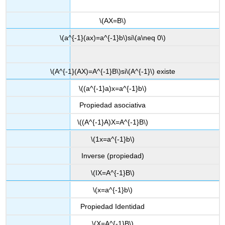
\(AX=B\)
\(a^{-1}(ax)=a^{-1}b\)
si
\(a\neq 0\)
\(A^{-1}(AX)=A^{-1}B\)
si
\(A^{-1}\)
existe
\((a^{-1}a)x=a^{-1}b\)
Propiedad asociativa
\((A^{-1}A)X=A^{-1}B\)
\(1x=a^{-1}b\)
Inverse (propiedad)
\(IX=A^{-1}B\)
\(x=a^{-1}b\)
Propiedad Identidad
\(X=A^{-1}B\)