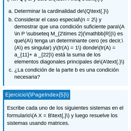
Determinar la cardinalidad de
\(Q\text{.}\)
Considerar el caso especial
\(n = 2\)
y
demostrar que una condición suficiente para
\(A
\in P \subseteq M_{2\times 2}(\mathbb{R})\)
es
que
\(A\)
tenga un determinante cero (es decir,
\
(A\)
es singular) y
\(tr(A) = 1\)
donde
\(tr(A) =
a_{11}+ a _{22}\)
está la suma de los
elementos diagonales principales de
\(A\text{.}\)
¿La condición de la parte b es una condición
necesaria?
Ejercicio
\(\PageIndex{5}\)
Escribe cada uno de los siguientes sistemas en el
formulario
\(A X = B\text{,}\)
y luego resuelve los
sistemas usando matrices.