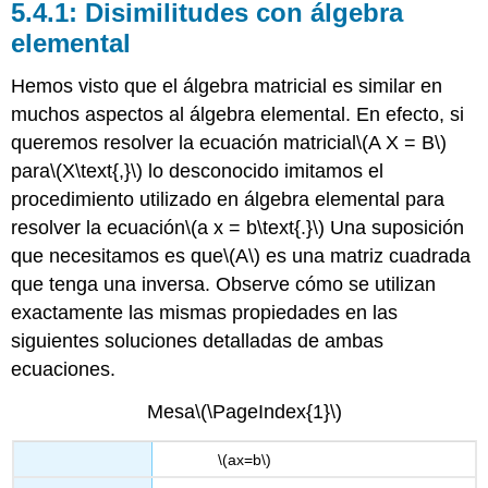
Disimilitudes con álgebra
elemental
Hemos visto que el álgebra matricial es similar en
muchos aspectos al álgebra elemental. En efecto, si
queremos resolver la ecuación matricial
\(A X = B\)
para
\(X\text{,}\)
lo desconocido imitamos el
procedimiento utilizado en álgebra elemental para
resolver la ecuación
\(a x = b\text{.}\)
Una suposición
que necesitamos es que
\(A\)
es una matriz cuadrada
que tenga una inversa. Observe cómo se utilizan
exactamente las mismas propiedades en las
siguientes soluciones detalladas de ambas
ecuaciones.
Mesa
\(\PageIndex{1}\)
\(ax=b\)