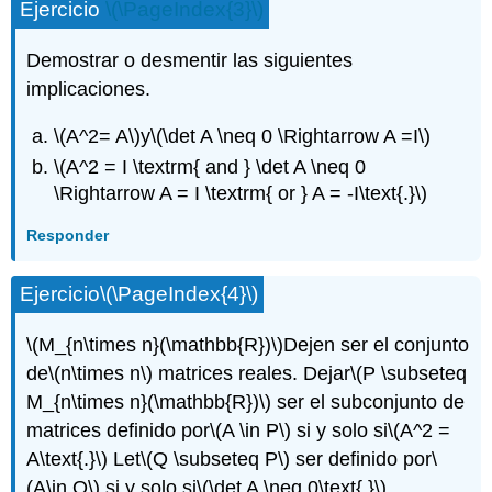
Ejercicio
\(\PageIndex{3}\)
Demostrar o desmentir las siguientes
implicaciones.
\(A^2= A\)
y
\(\det A \neq 0 \Rightarrow A =I\)
\(A^2 = I \textrm{ and } \det A \neq 0
\Rightarrow A = I \textrm{ or } A = -I\text{.}\)
Responder
Ejercicio
\(\PageIndex{4}\)
\(M_{n\times n}(\mathbb{R})\)
Dejen ser el conjunto
de
\(n\times n\)
matrices reales. Dejar
\(P \subseteq
M_{n\times n}(\mathbb{R})\)
ser el subconjunto de
matrices definido por
\(A \in P\)
si y solo si
\(A^2 =
A\text{.}\)
Let
\(Q \subseteq P\)
ser definido por
\
(A\in Q\)
si y solo si
\(\det A \neq 0\text{.}\)