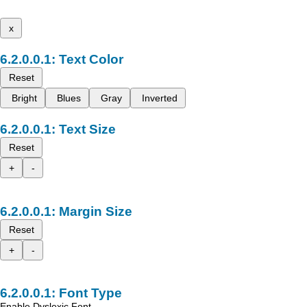
x
Text Color
Reset
Bright
Blues
Gray
Inverted
Text Size
Reset
+
-
Margin Size
Reset
+
-
Font Type
Enable Dyslexic Font