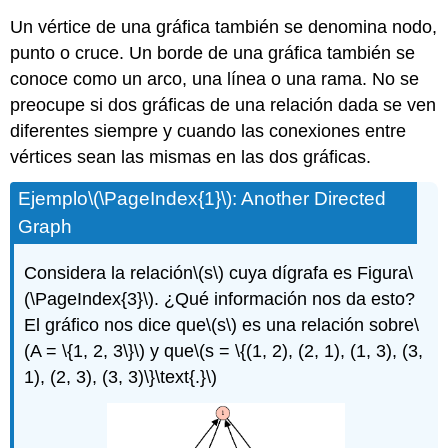
Un vértice de una gráfica también se denomina nodo,
punto o cruce. Un borde de una gráfica también se
conoce como un arco, una línea o una rama. No se
preocupe si dos gráficas de una relación dada se ven
diferentes siempre y cuando las conexiones entre
vértices sean las mismas en las dos gráficas.
Ejemplo
\(\PageIndex{1}\)
: Another Directed
Graph
Considera la relación
\(s\)
cuya dígrafa es Figura
\
(\PageIndex{3}\)
. ¿Qué información nos da esto?
El gráfico nos dice que
\(s\)
es una relación sobre
\
(A = \{1, 2, 3\}\)
y que
\(s = \{(1, 2), (2, 1), (1, 3), (3,
1), (2, 3), (3, 3)\}\text{.}\)