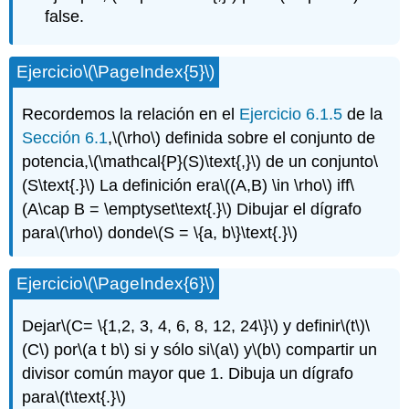
false.
Ejercicio
\(\PageIndex{5}\)
Recordemos la relación en el
Ejercicio 6.1.5
de la
Sección 6.1
,
\(\rho\)
definida sobre el conjunto de
potencia,
\(\mathcal{P}(S)\text{,}\)
de un conjunto
\
(S\text{.}\)
La definición era
\((A,B) \in \rho\)
iff
\
(A\cap B = \emptyset\text{.}\)
Dibujar el dígrafo
para
\(\rho\)
donde
\(S = \{a, b\}\text{.}\)
Ejercicio
\(\PageIndex{6}\)
Dejar
\(C= \{1,2, 3, 4, 6, 8, 12, 24\}\)
y definir
\(t\)
\
(C\)
por
\(a t b\)
si y sólo si
\(a\)
y
\(b\)
compartir un
divisor común mayor que 1. Dibuja un dígrafo
para
\(t\text{.}\)