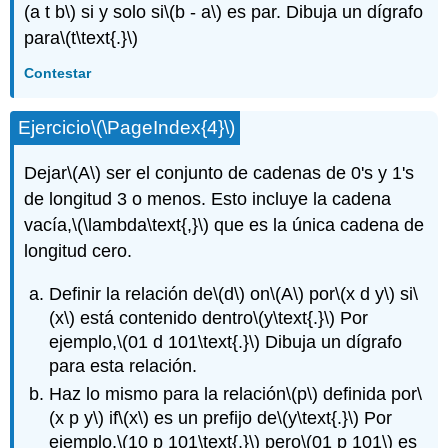
(a t b\)
si y solo si
\(b - a\)
es par. Dibuja un dígrafo
para
\(t\text{.}\)
Contestar
Ejercicio
\(\PageIndex{4}\)
Dejar
\(A\)
ser el conjunto de cadenas de 0's y 1's
de longitud 3 o menos. Esto incluye la cadena
vacía,
\(\lambda\text{,}\)
que es la única cadena de
longitud cero.
Definir la relación de
\(d\)
on
\(A\)
por
\(x d y\)
si
\
(x\)
está contenido dentro
\(y\text{.}\)
Por
ejemplo,
\(01 d 101\text{.}\)
Dibuja un dígrafo
para esta relación.
Haz lo mismo para la relación
\(p\)
definida por
\
(x p y\)
if
\(x\)
es un prefijo de
\(y\text{.}\)
Por
ejemplo,
\(10 p 101\text{,}\)
pero
\(01 p 101\)
es