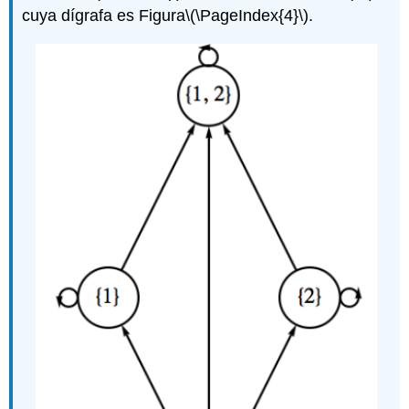
cuya dígrafa es Figura
\(\PageIndex{4}\)
.