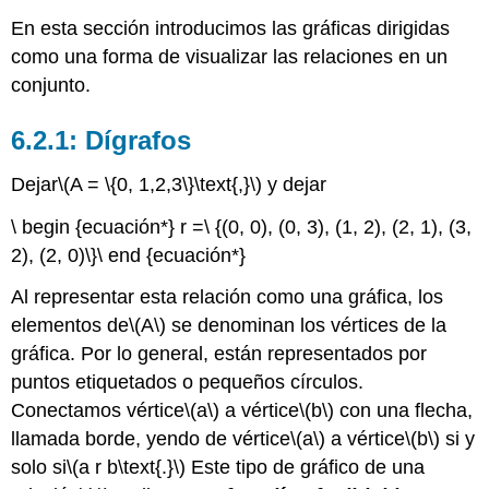
En esta sección introducimos las gráficas dirigidas
como una forma de visualizar las relaciones en un
conjunto.
Dígrafos
Dejar
\(A = \{0, 1,2,3\}\text{,}\)
y dejar
\ begin {ecuación*} r =\ {(0, 0), (0, 3), (1, 2), (2, 1), (3,
2), (2, 0)\}\ end {ecuación*}
Al representar esta relación como una gráfica, los
elementos de
\(A\)
se denominan los vértices de la
gráfica. Por lo general, están representados por
puntos etiquetados o pequeños círculos.
Conectamos vértice
\(a\)
a vértice
\(b\)
con una flecha,
llamada borde, yendo de vértice
\(a\)
a vértice
\(b\)
si y
solo si
\(a r b\text{.}\)
Este tipo de gráfico de una