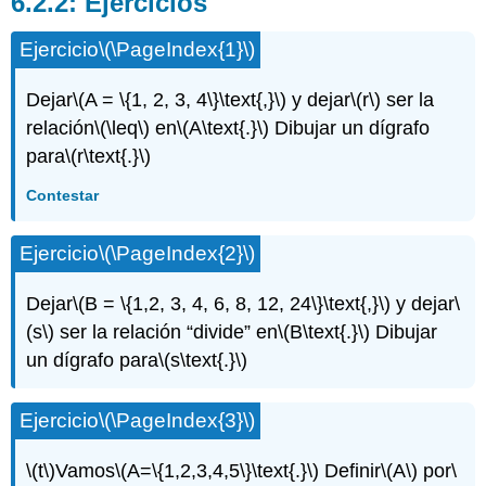
Ejercicios
Ejercicio
\(\PageIndex{1}\)
Dejar
\(A = \{1, 2, 3, 4\}\text{,}\)
y dejar
\(r\)
ser la
relación
\(\leq\)
en
\(A\text{.}\)
Dibujar un dígrafo
para
\(r\text{.}\)
Contestar
Ejercicio
\(\PageIndex{2}\)
Dejar
\(B = \{1,2, 3, 4, 6, 8, 12, 24\}\text{,}\)
y dejar
\
(s\)
ser la relación “divide” en
\(B\text{.}\)
Dibujar
un dígrafo para
\(s\text{.}\)
Ejercicio
\(\PageIndex{3}\)
\(t\)
Vamos
\(A=\{1,2,3,4,5\}\text{.}\)
Definir
\(A\)
por
\