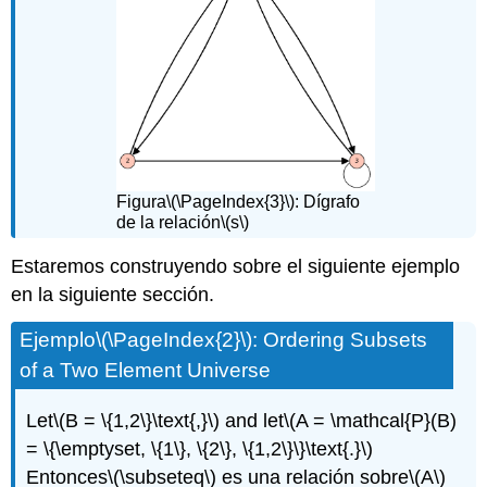
Figura
\(\PageIndex{3}\)
:
Dígrafo
de la relación
\(s\)
Estaremos construyendo sobre el siguiente ejemplo
en la siguiente sección.
Ejemplo
\(\PageIndex{2}\)
: Ordering Subsets
of a Two Element Universe
Let
\(B = \{1,2\}\text{,}\)
and let
\(A = \mathcal{P}(B)
= \{\emptyset, \{1\}, \{2\}, \{1,2\}\}\text{.}\)
Entonces
\(\subseteq\)
es una relación sobre
\(A\)