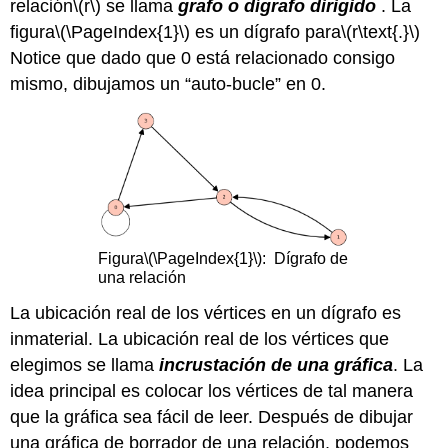
relación
\(r\)
se llama
grafo
o
dígrafo
dirigido
. La
figura
\(\PageIndex{1}\)
es un dígrafo para
\(r\text{.}\)
Notice que dado que 0 está relacionado consigo
mismo, dibujamos un “auto-bucle” en 0.
Figura
\(\PageIndex{1}\)
:
Dígrafo de
una relación
La ubicación real de los vértices en un dígrafo es
inmaterial. La ubicación real de los vértices que
elegimos se llama
incrustación de una gráfica
. La
idea principal es colocar los vértices de tal manera
que la gráfica sea fácil de leer. Después de dibujar
una gráfica de borrador de una relación, podemos