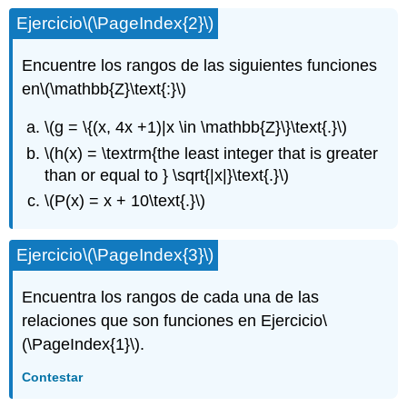
Ejercicio
\(\PageIndex{2}\)
Encuentre los rangos de las siguientes funciones
en
\(\mathbb{Z}\text{:}\)
\(g = \{(x, 4x +1)|x \in \mathbb{Z}\}\text{.}\)
\(h(x) = \textrm{the least integer that is greater
than or equal to } \sqrt{|x|}\text{.}\)
\(P(x) = x + 10\text{.}\)
Ejercicio
\(\PageIndex{3}\)
Encuentra los rangos de cada una de las
relaciones que son funciones en Ejercicio
\
(\PageIndex{1}\)
.
Contestar