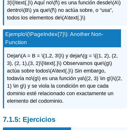
3)\}\text{.}\)
Aquí no
\(f\)
es una función desde
\(A\)
dentro
\(B\)
ya que
\(f\)
no actúa sobre, o “usa”,
todos los elementos de
\(A\text{.}\)
Ejemplo
\(\PageIndex{7}\)
: Another Non-
Function
Dejar
\(A = B = \{1,2, 3\}\)
y dejar
\(g = \{(1, 2), (2,
3), (2, 1),(3, 2)\}\text{.}\)
Observamos que
\(g\)
actúa sobre todos
\(A\text{.}\)
Sin embargo,
todavía no
\(g\)
es una función ya
\((2, 3) \in g\)
\((2,
1) \in g\)
y se viola la condición en que cada
dominio esté relacionado con exactamente un
elemento del codominio.
Ejercicios