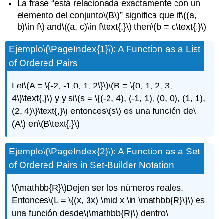
La frase “está relacionada exactamente con un
elemento del conjunto
\(B\)
” significa que if
\((a,
b)\in f\)
and
\((a, c)\in f\text{,}\)
then
\(b = c\text{.}\)
Ejemplo
\(\PageIndex{1}\)
: A Function as a List
of Ordered Pairs
Let
\(A = \{-2, -1,0, 1, 2\}\)
\(B = \{0, 1, 2, 3,
4\}\text{,}\)
y y si
\(s = \{(-2, 4), (-1, 1), (0, 0), (1, 1),
(2, 4)\}\text{,}\)
entonces
\(s\)
es una función de
\
(A\)
en
\(B\text{.}\)
Ejemplo
\(\PageIndex{2}\)
: A Function as a Set
of Ordered Pairs in Set-Builder Notation
\(\mathbb{R}\)
Dejen ser los números reales.
Entonces
\(L = \{(x, 3x) \mid x \in \mathbb{R}\}\)
es
una función desde
\(\mathbb{R}\)
dentro
\