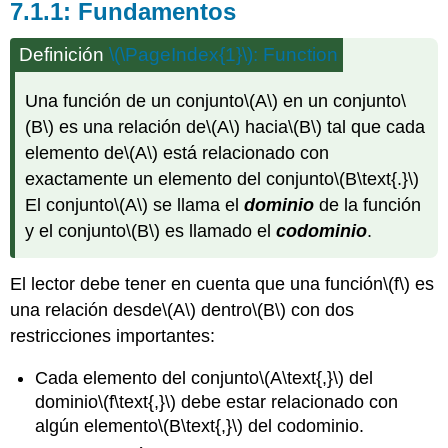
Fundamentos
Definición
\(\PageIndex{1}\)
: Function
Una función de un conjunto
\(A\)
en un conjunto
\
(B\)
es una relación de
\(A\)
hacia
\(B\)
tal que cada
elemento de
\(A\)
está relacionado con
exactamente un elemento del conjunto
\(B\text{.}\)
El conjunto
\(A\)
se llama el
dominio
de la función
y el conjunto
\(B\)
es llamado el
codominio
.
El lector debe tener en cuenta que una función
\(f\)
es
una relación desde
\(A\)
dentro
\(B\)
con dos
restricciones importantes:
Cada elemento del conjunto
\(A\text{,}\)
del
dominio
\(f\text{,}\)
debe estar relacionado con
algún elemento
\(B\text{,}\)
del codominio.