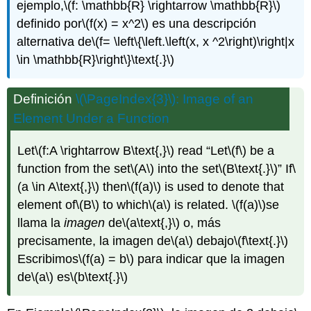
ejemplo,
\(f: \mathbb{R} \rightarrow \mathbb{R}\)
definido por
\(f(x) = x^2\)
es una descripción
alternativa de
\(f= \left\{\left.\left(x, x ^2\right)\right|x
\in \mathbb{R}\right\}\text{.}\)
Definición
\(\PageIndex{3}\)
: Image of an
Element Under a Function
Let
\(f:A \rightarrow B\text{,}\)
read “Let
\(f\)
be a
function from the set
\(A\)
into the set
\(B\text{.}\)
” If
\
(a \in A\text{,}\)
then
\(f(a)\)
is used to denote that
element of
\(B\)
to which
\(a\)
is related.
\(f(a)\)
se
llama la
imagen
de
\(a\text{,}\)
o, más
precisamente, la imagen de
\(a\)
debajo
\(f\text{.}\)
Escribimos
\(f(a) = b\)
para indicar que la imagen
de
\(a\)
es
\(b\text{.}\)