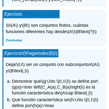
Ejercicio
\(\PageIndex{5}\)
Si
\(A\)
y
\(B\)
son conjuntos finitos, cuántas
funciones diferentes hay desde
\(A\)
\(B\text{?}\)
Contestar
Ejercicio
\(\PageIndex{6}\)
Dejar
\(U\)
ser un conjunto con subconjuntos
\(A\)
y
\(B\text{.}\)
Demostrar que
\(g:U\to \{0,1\}\)
se define por
\
(g(a)=\min \left(C_A(a),C_B(a)\right)\)
es la
función característica de
\(A\cap B\text{.}\)
Qué función característica se
\(h:U\to \{0,1\}\)
define por
\(h(a)=\max