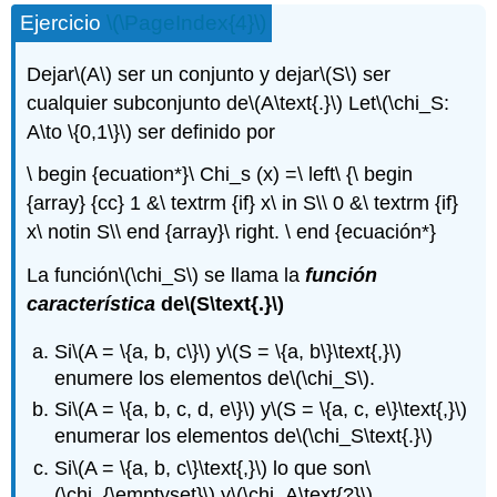
Ejercicio
\(\PageIndex{4}\)
Dejar
\(A\)
ser un conjunto y dejar
\(S\)
ser
cualquier subconjunto de
\(A\text{.}\)
Let
\(\chi_S:
A\to \{0,1\}\)
ser definido por
\ begin {ecuation*}\ Chi_s (x) =\ left\ {\ begin
{array} {cc} 1 &\ textrm {if} x\ in S\\ 0 &\ textrm {if}
x\ notin S\\ end {array}\ right. \ end {ecuación*}
La función
\(\chi_S\)
se llama la
función
característica
de
\(S\text{.}\)
Si
\(A = \{a, b, c\}\)
y
\(S = \{a, b\}\text{,}\)
enumere los elementos de
\(\chi_S\)
.
Si
\(A = \{a, b, c, d, e\}\)
y
\(S = \{a, c, e\}\text{,}\)
enumerar los elementos de
\(\chi_S\text{.}\)
Si
\(A = \{a, b, c\}\text{,}\)
lo que son
\
(\chi_{\emptyset}\)
y
\(\chi_A\text{?}\)