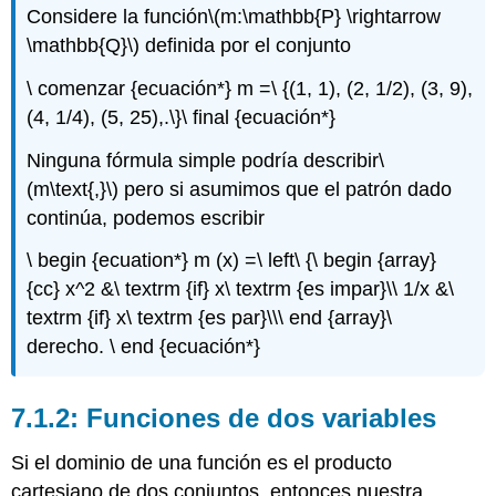
Considere la función
\(m:\mathbb{P} \rightarrow
\mathbb{Q}\)
definida por el conjunto
\ comenzar {ecuación*} m =\ {(1, 1), (2, 1/2), (3, 9),
(4, 1/4), (5, 25),.\}\ final {ecuación*}
Ninguna fórmula simple podría describir
\
(m\text{,}\)
pero si asumimos que el patrón dado
continúa, podemos escribir
\ begin {ecuation*} m (x) =\ left\ {\ begin {array}
{cc} x^2 &\ textrm {if} x\ textrm {es impar}\\ 1/x &\
textrm {if} x\ textrm {es par}\\\ end {array}\
derecho. \ end {ecuación*}
Funciones de dos variables
Si el dominio de una función es el producto
cartesiano de dos conjuntos, entonces nuestra