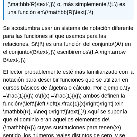
(\mathbb{R}\text{,}\)
o, más simplemente,
\(L\)
es
una función en
\(\mathbb{R}\text{.}\)
Se acostumbra usar un sistema de notación diferente
para las funciones al que usamos para las
relaciones. Si
\(f\)
es una función del conjunto
\(A\)
en
el conjunto
\(B\text{,}\)
escribiremos
\(f:A \rightarrow
B\text{.}\)
El lector probablemente esté más familiarizado con la
notación para describir funciones que se utilizan en
cursos básicos de álgebra o cálculo. Por ejemplo,
\(y
=\frac{1}{x}\)
o
\(f(x) =\frac{1}{x}\)
ambos definen la
función
\(\left\{\left.\left(x,\frac{1}{x}\right)\right| x\in
\mathbb{R}, x\neq 0\right\}\text{.}\)
Aquí se suponía
que el dominio eran aquellos elementos de
\
(\mathbb{R}\)
cuyas sustituciones para tener
\(x\)
sentido, los números reales distintos de cero, y se