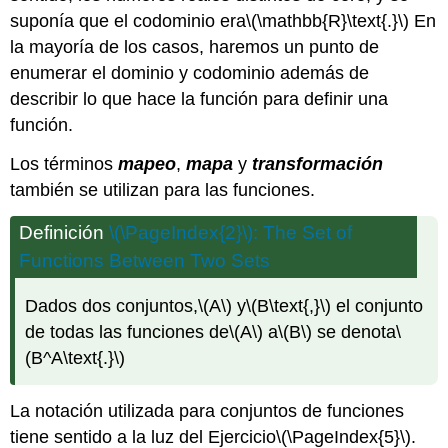
suponía que el codominio era
\(\mathbb{R}\text{.}\)
En
la mayoría de los casos, haremos un punto de
enumerar el dominio y codominio además de
describir lo que hace la función para definir una
función.
Los términos
mapeo
,
mapa
y
transformación
también se utilizan para las funciones.
Definición
\(\PageIndex{2}\)
: The Set of
Functions Between Two Sets
Dados dos conjuntos,
\(A\)
y
\(B\text{,}\)
el conjunto
de todas las funciones de
\(A\)
a
\(B\)
se denota
\
(B^A\text{.}\)
La notación utilizada para conjuntos de funciones
tiene sentido a la luz del Ejercicio
\(\PageIndex{5}\)
.