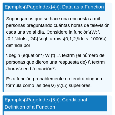
Ejemplo
\(\PageIndex{4}\)
: Data as a Function
Supongamos que se hace una encuesta a mil
personas preguntando cuántas horas de televisión
cada una ve al día. Considere la función
\(W: \
{0,1,\ldots , 24\} \rightarrow \{0,1,2,\ldots ,1000\}\)
definida por
\ begin {equation*} W (t) =\ textrm {el número de
personas que dieron una respuesta de} t\ textrm
{horas}\ end {ecuación*}
Esta función probablemente no tendrá ninguna
fórmula como las de
\(s\)
y
\(L\)
superiores.
Ejemplo
\(\PageIndex{5}\)
: Conditional
Definition of a Function