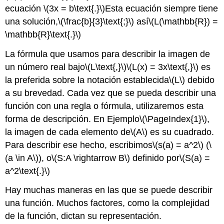
ecuación
\(3x = b\text{.}\)
Esta ecuación siempre tiene
una solución,
\(\frac{b}{3}\text{;}\)
así
\(L(\mathbb{R}) =
\mathbb{R}\text{.}\)
La fórmula que usamos para describir la imagen de
un número real bajo
\(L\text{,}\)
\(L(x) = 3x\text{,}\)
es
la preferida sobre la notación establecida
\(L\)
debido
a su brevedad. Cada vez que se pueda describir una
función con una regla o fórmula, utilizaremos esta
forma de descripción. En Ejemplo
\(\PageIndex{1}\)
,
la imagen de cada elemento de
\(A\)
es su cuadrado.
Para describir ese hecho, escribimos
\(s(a) = a^2\)
(
\
(a \in A\)
), o
\(S:A \rightarrow B\)
definido por
\(S(a) =
a^2\text{.}\)
Hay muchas maneras en las que se puede describir
una función. Muchos factores, como la complejidad
de la función, dictan su representación.