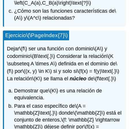
\left(C_A(a),C_B(a)\right)\text{?}\)
¿Cómo son las funciones características de
\
(A\)
y
\(A^c\)
relacionadas?
Ejercicio
\(\PageIndex{7}\)
Dejar
\(f\)
ser una función con dominio
\(A\)
y
codominio
\(B\text{.}\)
Considerar la relación
\(K
\subseteq A \times A\)
definida en el dominio de
\
(f\)
por
\((x, y) \in K\)
si y solo si
\(f(x) = f(y)\text{.}\)
La relación
\(K\)
se llama el
núcleo
de
\(f\text{.}\)
Demostrar que
\(K\)
es una relación de
equivalencia.
Para el caso específico de
\(A =
\mathbb{Z}\text{,}\)
donde
\(\mathbb{Z}\)
está el
conjunto de enteros,
\(f: \mathbb{Z} \rightarrow
\mathbb{Z}\)
déjese definir por
\(f(x) =