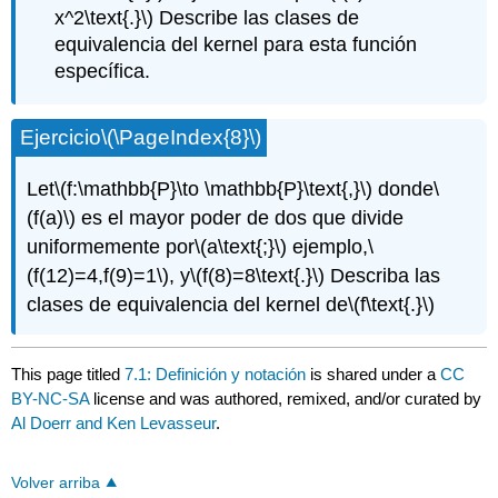
x^2\text{.}\)
Describe las clases de
equivalencia del kernel para esta función
específica.
Ejercicio
\(\PageIndex{8}\)
Let
\(f:\mathbb{P}\to \mathbb{P}\text{,}\)
donde
\
(f(a)\)
es el mayor poder de dos que divide
uniformemente por
\(a\text{;}\)
ejemplo,
\
(f(12)=4,f(9)=1\)
, y
\(f(8)=8\text{.}\)
Describa las
clases de equivalencia del kernel de
\(f\text{.}\)
This page titled
7.1: Definición y notación
is shared under a
CC
BY-NC-SA
license and was authored, remixed, and/or curated by
Al Doerr and Ken Levasseur
.
Volver arriba