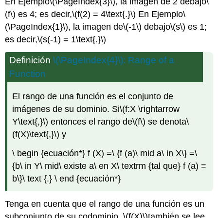
En Ejemplo
\(\PageIndex{3}\)
, la imagen de 2 debajo
\
(f\)
es 4; es decir,
\(f(2) = 4\text{.}\)
En Ejemplo
\
(\PageIndex{1}\)
, la imagen de
\(-1\)
debajo
\(s\)
es 1;
es decir,
\(s(-1) = 1\text{.}\)
Definición
\(\PageIndex{4}\)
: Range of a
Function
El rango de una función es el conjunto de
imágenes de su dominio. Si
\(f:X \rightarrow
Y\text{,}\)
entonces el rango de
\(f\)
se denota
\
(f(X)\text{,}\)
y
\ begin {ecuación*} f (X) =\ {f (a)\ mid a\ in X\} =\
{b\ in Y\ mid\ existe a\ en X\ textrm {tal que} f (a) =
b\}\ text {.} \ end {ecuación*}
Tenga en cuenta que el rango de una función es un
subconjunto de su codominio.
\(f(X)\)
también se lee