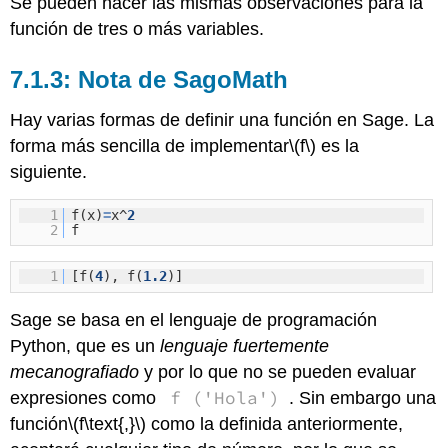
Se pueden hacer las mismas observaciones para la
función de tres o más variables.
Nota de SagoMath
Hay varias formas de definir una función en Sage. La
forma más sencilla de implementar
\(f\)
es la
siguiente.
1
f(x)
=
x^
2
2
f
1
[f(
4
), f(
1.2
)]
Sage se basa en el lenguaje de programación
Python, que es un
lenguaje fuertemente
mecanografiado
y por lo que no se pueden evaluar
f ('Hola')
expresiones como
. Sin embargo una
función
\(f\text{,}\)
como la definida anteriormente,