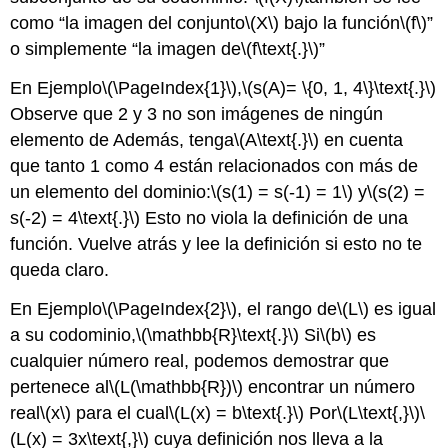
como “la imagen del conjunto
\(X\)
bajo la función
\(f\)
”
o simplemente “la imagen de
\(f\text{.}\)
”
En Ejemplo
\(\PageIndex{1}\)
,
\(s(A)= \{0, 1, 4\}\text{.}\)
Observe que 2 y 3 no son imágenes de ningún
elemento de Además, tenga
\(A\text{.}\)
en cuenta
que tanto 1 como 4 están relacionados con más de
un elemento del dominio:
\(s(1) = s(-1) = 1\)
y
\(s(2) =
s(-2) = 4\text{.}\)
Esto no viola la definición de una
función. Vuelve atrás y lee la definición si esto no te
queda claro.
En Ejemplo
\(\PageIndex{2}\)
, el rango de
\(L\)
es igual
a su codominio,
\(\mathbb{R}\text{.}\)
Si
\(b\)
es
cualquier número real, podemos demostrar que
pertenece al
\(L(\mathbb{R})\)
encontrar un número
real
\(x\)
para el cual
\(L(x) = b\text{.}\)
Por
\(L\text{,}\)
\
(L(x) = 3x\text{,}\)
cuya definición nos lleva a la