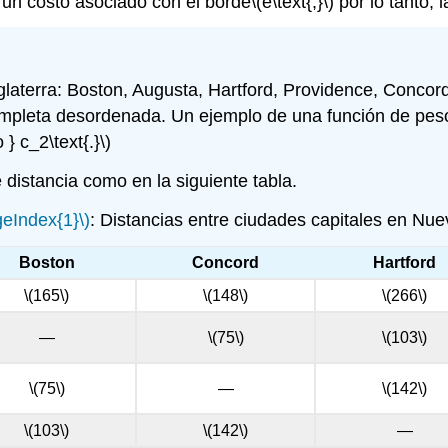
 un costo asociado con el borde
\(e\text{;}\)
por lo tanto, 
glaterra: Boston, Augusta, Hartford, Providence, Concor
mpleta desordenada. Un ejemplo de una función de peso
 } c_2\text{.}\)
distancia como en la siguiente tabla.
geIndex{1}\)
: Distancias entre ciudades capitales en Nue
Boston
Concord
Hartford
\(165\)
\(148\)
\(266\)
—
\(75\)
\(103\)
\(75\)
—
\(142\)
\(103\)
\(142\)
—