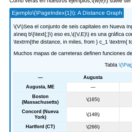
Como verás en nuestros ejemplos,
\(w(e)\)
suele ser
Ejemplo
\(\PageIndex{1}\)
: A Distance Graph
\(V\)
Sea el conjunto de seis capitales en Nueva In
a\neq b\}\text{;}\)
eso es,
\((V,E)\)
es una gráfica co
\textrm{the distance, in miles, from } c_1 \textrm{ to
Muchos mapas de carreteras definen funciones de 
Tabla
\(\Pa
—
Augusta
Augusta, ME
—
Boston
\(165\)
(Massachusetts)
Concord (Nueva
\(148\)
York)
Hartford (CT)
\(266\)