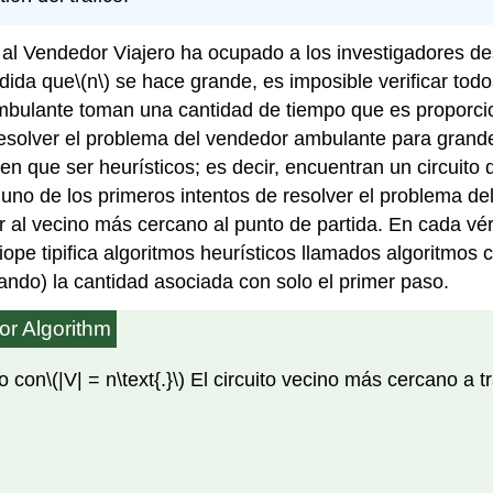
al Vendedor Viajero ha ocupado a los investigadores des
edida que
\(n\)
se hace grande, es imposible verificar todo
ambulante toman una cantidad de tiempo que es proporci
resolver el problema del vendedor ambulante para grand
nen que ser heurísticos; es decir, encuentran un circuit
 uno de los primeros intentos de resolver el problema d
tar al vecino más cercano al punto de partida. En cada vér
pe tipifica algoritmos heurísticos llamados algoritmos 
ndo) la cantidad asociada con solo el primer paso.
or Algorithm
o con
\(|V| = n\text{.}\)
El circuito vecino más cercano a