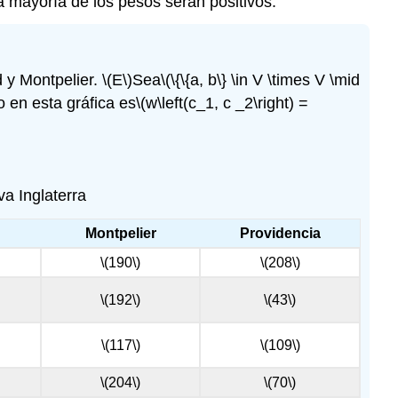
la mayoría de los pesos serán positivos.
d y Montpelier.
\(E\)
Sea
\(\{\{a, b\} \in V \times V \mid
 en esta gráfica es
\(w\left(c_1, c _2\right) =
va Inglaterra
Montpelier
Providencia
\(190\)
\(208\)
\(192\)
\(43\)
\(117\)
\(109\)
\(204\)
\(70\)