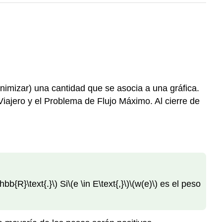
nimizar) una cantidad que se asocia a una gráfica.
ajero y el Problema de Flujo Máximo. Al cierre de
hbb{R}\text{.}\)
Si
\(e \in E\text{,}\)
\(w(e)\)
es el peso