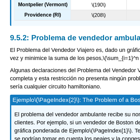
Montpelier (Vermont)
\(190\)
Providence (RI)
\(208\)
Problema de vendedor ambula
El Problema del Vendedor Viajero es, dado un gráfic
vez y minimice la suma de los pesos,
\(\sum_{i=1}^n w
Algunas declaraciones del Problema del Vendedor Via
completa y esta restricción no presenta ningún prob
sería cualquier circuito hamiltoniano.
Ejemplo
\(\PageIndex{2}\)
: The Problem of a B
El problema del vendedor ambulante recibe su nomb
clientes. Por ejemplo, si un vendedor de Boston de
gráfica ponderada de Ejemplo
\(\PageIndex{1}\)
. T
se podrían tomar en cuenta los peajes y la congesti