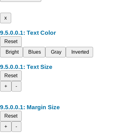
x
Text Color
Reset
Bright
Blues
Gray
Inverted
Text Size
Reset
+
-
Margin Size
Reset
+
-