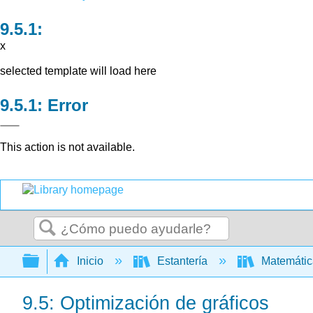
x
selected template will load here
Error
This action is not available.
Buscar
Expandir/contraer jerarquía global
Inicio
Estantería
Matemáti
9.5: Optimización de gráficos