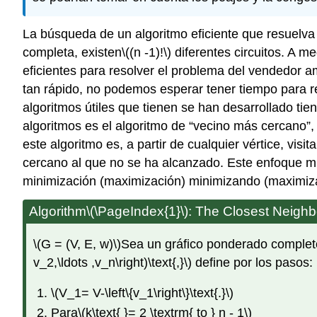
La búsqueda de un algoritmo eficiente que resuelva 
completa, existen
\((n -1)!\)
diferentes circuitos. A m
eficientes para resolver el problema del vendedor 
tan rápido, no podemos esperar tener tiempo para 
algoritmos útiles que tienen se han desarrollado tie
algoritmos es el algoritmo de “vecino más cercano”,
este algoritmo es, a partir de cualquier vértice, visi
cercano al que no se ha alcanzado. Este enfoque mio
minimización (maximización) minimizando (maximiza
Algorithm
\(\PageIndex{1}\)
: The Closest Neighb
\(G = (V, E, w)\)
Sea un gráfico ponderado complet
v_2,\ldots ,v_n\right)\text{,}\)
define por los pasos:
\(V_1= V-\left\{v_1\right\}\text{.}\)
Para
\(k\text{ }= 2 \textrm{ to } n - 1\)