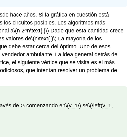
de hace años. Si la gráfica en cuestión está
s los circuitos posibles. Los algoritmos más
onal a
\(n 2^n\text{.}\)
Dado que esta cantidad crece
es valores de
\(n\text{.}\)
La mayoría de los
o que debe estar cerca del óptimo. Uno de esos
el vendedor ambulante. La idea general detrás de
tice, el siguiente vértice que se visita es el más
codiciosos, que intentan resolver un problema de
 través de G comenzando en
\(v_1\)
se
\(\left(v_1,