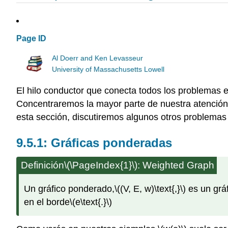
Page ID
Al Doerr and Ken Levasseur
University of Massachusetts Lowell
El hilo conductor que conecta todos los problemas e
Concentraremos la mayor parte de nuestra atención 
esta sección, discutiremos algunos otros problema
Gráficas ponderadas
Definición
\(\PageIndex{1}\)
: Weighted Graph
Un gráfico ponderado,
\((V, E, w)\text{,}\)
es un grá
en el borde
\(e\text{.}\)