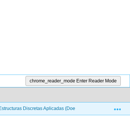
chrome_reader_mode
Enter Reader Mode
Exp
structuras Discretas Aplicadas (Doerr y Levasseur)
9