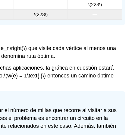
—
\(223\)
\(223\)
—
,e_n\right)\)
que visite cada vértice al menos una
e denomina ruta óptima.
has aplicaciones, la gráfica en cuestión estará
o,
\(w(e) = 1\text{,}\)
entonces un camino óptimo
el número de millas que recorre al visitar a sus
ces el problema es encontrar un circuito en la
mente relacionados en este caso. Además, también