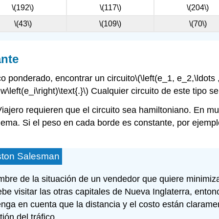
\(192\)
\(117\)
\(204\)
\(43\)
\(109\)
\(70\)
nte
o ponderado, encontrar un circuito
\(\left(e_1, e_2,\ldots 
\left(e_i\right)\text{.}\)
Cualquier circuito de este tipo s
jero requieren que el circuito sea hamiltoniano. En muc
lema. Si el peso en cada borde es constante, por ejempl
oston Salesman
re de la situación de un vendedor que quiere minimizar 
be visitar las otras capitales de Nueva Inglaterra, enton
enga en cuenta que la distancia y el costo están clara
ón del tráfico.