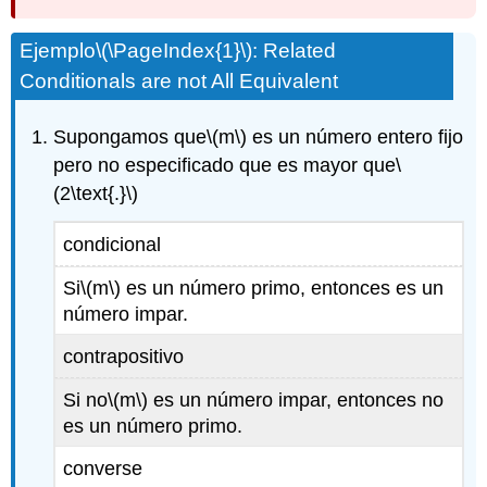
Ejemplo
\(\PageIndex{1}\)
: Related
Conditionals are not All Equivalent
Supongamos que
\(m\)
es un número entero fijo
pero no especificado que es mayor que
\
(2\text{.}\)
condicional
Si
\(m\)
es un número primo, entonces es un
número impar.
contrapositivo
Si no
\(m\)
es un número impar, entonces no
es un número primo.
converse