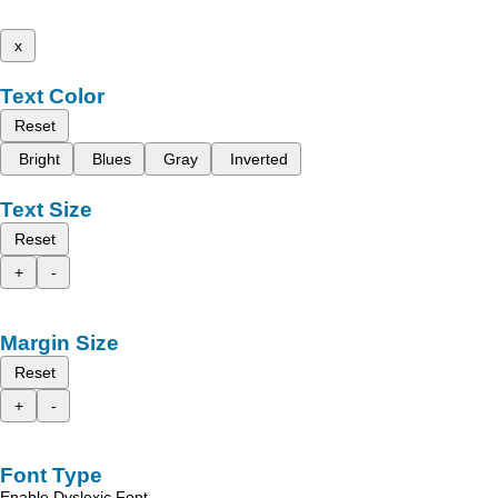
x
Text Color
Reset
Bright
Blues
Gray
Inverted
Text Size
Reset
+
-
Margin Size
Reset
+
-
Font Type
Enable Dyslexic Font