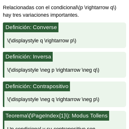
Relacionadas con el condicional
\(p \rightarrow q\)
hay tres variaciones importantes.
Definición: Converse
\(\displaystyle q \rightarrow p\)
Definición: Inversa
\(\displaystyle \neg p \rightarrow \neg q\)
Definición: Contrapositivo
\(\displaystyle \neg q \rightarrow \neg p\)
Teorema
\(\PageIndex{1}\)
: Modus Tollens
Un condicional y su contrapositivo son