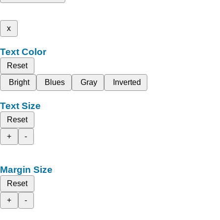
x
Text Color
Reset
Bright
Blues
Gray
Inverted
Text Size
Reset
+
-
Margin Size
Reset
+
-