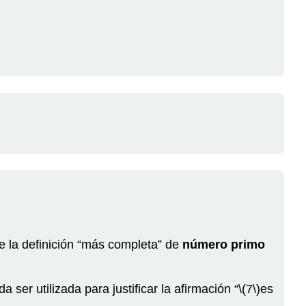
de la definición “más completa” de
número primo
a ser utilizada para justificar la afirmación “
\(7\)
es