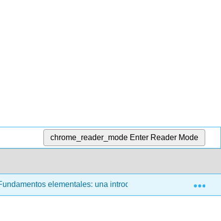
chrome_reader_mode
Enter Reader Mode
Exp
undamentos elementales: una introducción a temas en matemát