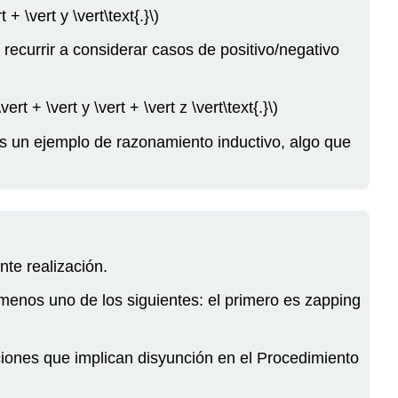
t + \vert y \vert\text{.}\)
 recurrir a considerar casos de positivo/negativo
vert + \vert y \vert + \vert z \vert\text{.}\)
es un ejemplo de razonamiento inductivo, algo que
te realización.
 menos uno de los siguientes: el primero es zapping
ciones que implican disyunción en el Procedimiento