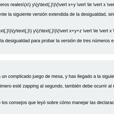
eros reales
\(x\)
y
\(y\text{,}\)
\(\vert x+y \vert \le \vert x \ver
ente la siguiente versión extendida de la desigualdad, sin
xt{,}\)
\(y\text{,}\)
y
\(z\text{,}\)
\(\vert x+y+z \vert \le \vert x \
la desigualdad para probar la versión de tres números 
un complicado juego de mesa, y has llegado a la siguien
rimero esté zapping al segundo, también debe ocurrir al
do los consejos que leyó sobre cómo manejar las declara