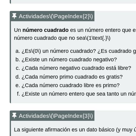
Actividades
\(\PageIndex{2}\)
Un
número cuadrado
es un número entero que es
número cuadrado que no sea
\(1\text{.}\)
¿Es
\(0\)
un número cuadrado? ¿Es cuadrado gr
¿Existe un número cuadrado negativo?
¿Cada número negativo cuadrado está libre?
¿Cada número primo cuadrado es gratis?
¿Cada número cuadrado libre es primo?
¿Existe un número entero que sea tanto un n
Actividades
\(\PageIndex{3}\)
La siguiente afirmación es un dato básico (y muy ú