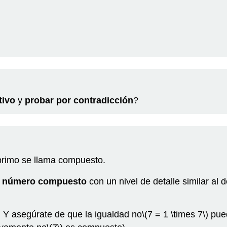
tivo
y
probar por contradicción
?
primo se llama compuesto.
e
número compuesto
con un nivel de detalle similar al 
 Y asegúrate de que la igualdad no
\(7 = 1 \times 7\)
pued