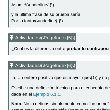
Asumir
\(\underline{ }\)
.
y la última frase de su prueba sería
Por lo tanto
\(\underline{ }\)
.
Actividades
\(\PageIndex{5}\)
¿Cuál es la diferencia entre
probar lo contraposi
Actividades
\(\PageIndex{6}\)
Un entero positivo que es mayor que
\(1\)
y no 
Escribir una definición técnica para el concepto d
dada en el
Ejemplo 6.1.1
.
Nota.
No lo definas simplemente como “no primo”.