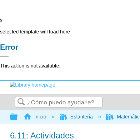
x
selected template will load here
Error
This action is not available.
Buscar
Expandir/contraer jerarquía global
Inicio
Estantería
Matemáti
6.11: Actividades