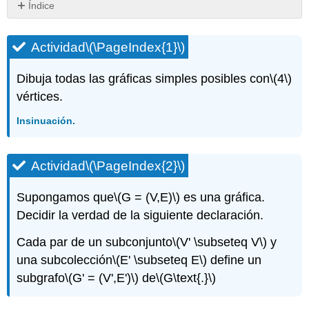
Índice
Actividad\
(\PageIndex{1}\)
Actividad
\(\PageIndex{1}\)
Actividad\
(\PageIndex{2}\)
Dibuja todas las gráficas simples posibles con
\(4\)
Actividad\
vértices.
(\PageIndex{3}\)
Actividad\
Insinuación.
(\PageIndex{4}\)
Actividad\
(\PageIndex{5}\)
Actividad
\(\PageIndex{2}\)
Supongamos que
\(G = (V,E)\)
es una gráfica.
Decidir la verdad de la siguiente declaración.
Cada par de un subconjunto
\(V' \subseteq V\)
y
una subcolección
\(E' \subseteq E\)
define un
subgrafo
\(G' = (V',E')\)
de
\(G\text{.}\)