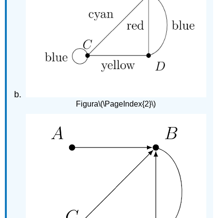
Figura
\(\PageIndex{2}\)