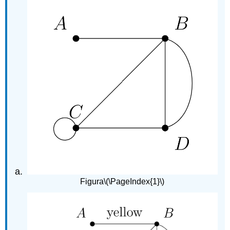
Figura
\(\PageIndex{1}\)