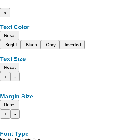
x
Text Color
Reset
Bright
Blues
Gray
Inverted
Text Size
Reset
+
-
Margin Size
Reset
+
-
Font Type
Enable Dyslexic Font