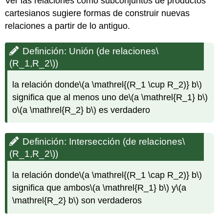
Ver las relaciones como subconjuntos de productos
cartesianos sugiere formas de construir nuevas
relaciones a partir de lo antiguo.
Definición: Unión (de relaciones
\
(R_1,R_2\)
)
la relación donde
\(a \mathrel{(R_1 \cup R_2)} b\)
significa que al menos uno de
\(a \mathrel{R_1} b\)
o
\(a \mathrel{R_2} b\)
es verdadero
Definición: Intersección (de relaciones
\
(R_1,R_2\)
)
la relación donde
\(a \mathrel{(R_1 \cap R_2)} b\)
significa que ambos
\(a \mathrel{R_1} b\)
y
\(a
\mathrel{R_2} b\)
son verdaderos