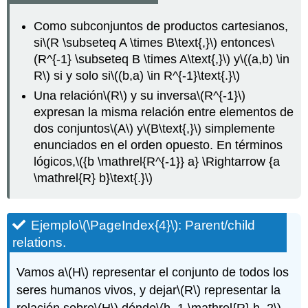
Como subconjuntos de productos cartesianos,
si
\(R \subseteq A \times B\text{,}\)
entonces
\
(R^{-1} \subseteq B \times A\text{,}\)
y
\((a,b) \in
R\)
si y solo si
\((b,a) \in R^{-1}\text{.}\)
Una relación
\(R\)
y su inversa
\(R^{-1}\)
expresan la misma relación entre elementos de
dos conjuntos
\(A\)
y
\(B\text{,}\)
simplemente
enunciados en el orden opuesto. En términos
lógicos,
\({b \mathrel{R^{-1}} a} \Rightarrow {a
\mathrel{R} b}\text{.}\)
Ejemplo
\(\PageIndex{4}\)
:
Parent/child
relations.
Vamos a
\(H\)
representar el conjunto de todos los
seres humanos vivos, y dejar
\(R\)
representar la
relación sobre
\(H\)
dónde
\(h_1 \mathrel{R} h_2\)