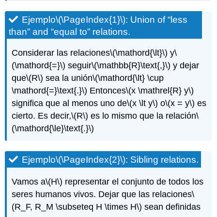
Ejemplo
\(\PageIndex{1}\)
: Union of “less
than” and “equal to” relations.
Considerar las relaciones
\(\mathord{\lt}\)
y
\
(\mathord{=}\)
seguir
\(\mathbb{R}\text{,}\)
y dejar
que
\(R\)
sea la unión
\(\mathord{\lt} \cup
\mathord{=}\text{.}\)
Entonces
\(x \mathrel{R} y\)
significa que al menos uno de
\(x \lt y\)
o
\(x = y\)
es
cierto. Es decir,
\(R\)
es lo mismo que la relación
\
(\mathord{\le}\text{.}\)
Ejemplo
\(\PageIndex{2}\)
:
Sibling relations.
Vamos a
\(H\)
representar el conjunto de todos los
seres humanos vivos. Dejar que las relaciones
\
(R_F, R_M \subseteq H \times H\)
sean definidas