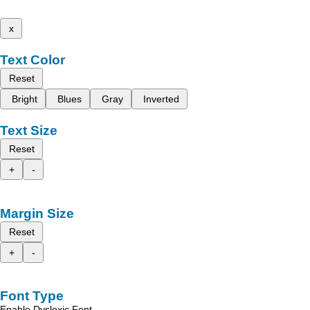
x
Text Color
Reset
Bright
Blues
Gray
Inverted
Text Size
Reset
+
-
Margin Size
Reset
+
-
Font Type
Enable Dyslexic Font