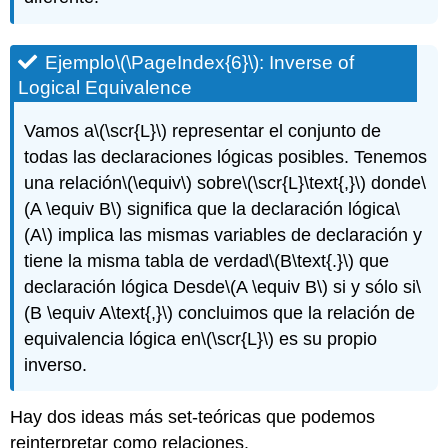
Ejemplo
\(\PageIndex{6}\)
: Inverse of
Logical Equivalence
Vamos a
\(\scr{L}\)
representar el conjunto de
todas las declaraciones lógicas posibles. Tenemos
una relación
\(\equiv\)
sobre
\(\scr{L}\text{,}\)
donde
\
(A \equiv B\)
significa que la declaración lógica
\
(A\)
implica las mismas variables de declaración y
tiene la misma tabla de verdad
\(B\text{.}\)
que
declaración lógica Desde
\(A \equiv B\)
si y sólo si
\
(B \equiv A\text{,}\)
concluimos que la relación de
equivalencia lógica en
\(\scr{L}\)
es su propio
inverso.
Hay dos ideas más set-teóricas que podemos
reinterpretar como relaciones.