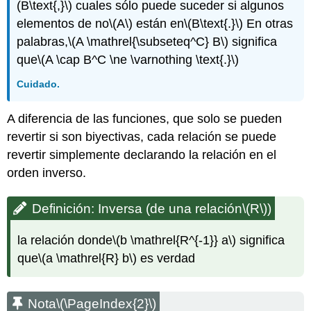
(B\text{,}\)
cuales sólo puede suceder si algunos
elementos de no
\(A\)
están en
\(B\text{.}\)
En otras
palabras,
\(A \mathrel{\subseteq^C} B\)
significa
que
\(A \cap B^C \ne \varnothing \text{.}\)
Cuidado.
A diferencia de las funciones, que solo se pueden
revertir si son biyectivas, cada relación se puede
revertir simplemente declarando la relación en el
orden inverso.
Definición: Inversa (de una relación
\(R\)
)
la relación donde
\(b \mathrel{R^{-1}} a\)
significa
que
\(a \mathrel{R} b\)
es verdad
Nota
\(\PageIndex{2}\)