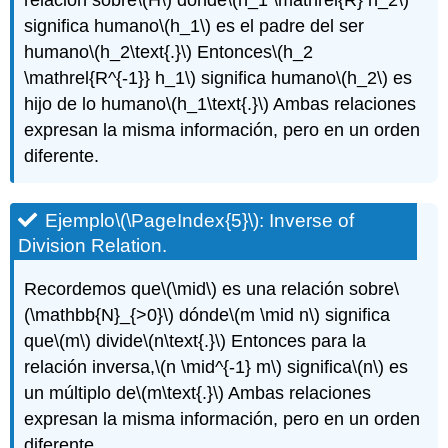
significa humano
\(h_1\)
es el padre del ser
humano
\(h_2\text{.}\)
Entonces
\(h_2
\mathrel{R^{-1}} h_1\)
significa humano
\(h_2\)
es
hijo de lo humano
\(h_1\text{.}\)
Ambas relaciones
expresan la misma información, pero en un orden
diferente.
Ejemplo
\(\PageIndex{5}\)
: Inverse of
Division Relation.
Recordemos que
\(\mid\)
es una relación sobre
\
(\mathbb{N}_{>0}\)
dónde
\(m \mid n\)
significa
que
\(m\)
divide
\(n\text{.}\)
Entonces para la
relación inversa,
\(n \mid^{-1} m\)
significa
\(n\)
es
un múltiplo de
\(m\text{.}\)
Ambas relaciones
expresan la misma información, pero en un orden
diferente.