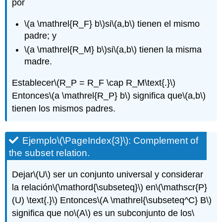
por
\(a \mathrel{R_F} b\)
si
\(a,b\)
tienen el mismo
padre; y
\(a \mathrel{R_M} b\)
si
\(a,b\)
tienen la misma
madre.
Establecer
\(R_P = R_F \cap R_M\text{.}\)
Entonces
\(a \mathrel{R_P} b\)
significa que
\(a,b\)
tienen los mismos padres.
Ejemplo
\(\PageIndex{3}\)
: Complement of
the subset relation.
Dejar
\(U\)
ser un conjunto universal y considerar
la relación
\(\mathord{\subseteq}\)
en
\(\mathscr{P}
(U) \text{.}\)
Entonces
\(A \mathrel{\subseteq^C} B\)
significa que no
\(A\)
es un subconjunto de los
\