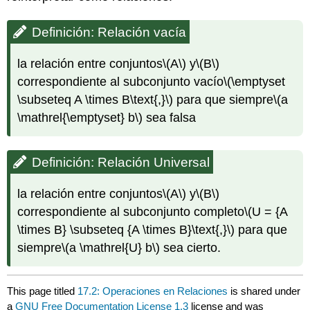
Definición: Relación vacía
la relación entre conjuntos
\(A\)
y
\(B\)
correspondiente al subconjunto vacío
\(\emptyset
\subseteq A \times B\text{,}\)
para que siempre
\(a
\mathrel{\emptyset} b\)
sea falsa
Definición: Relación Universal
la relación entre conjuntos
\(A\)
y
\(B\)
correspondiente al subconjunto completo
\(U = {A
\times B} \subseteq {A \times B}\text{,}\)
para que
siempre
\(a \mathrel{U} b\)
sea cierto.
This page titled
17.2: Operaciones en Relaciones
is shared under
a
GNU Free Documentation License 1.3
license and was