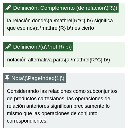
Definición: Complemento (de relación
\(R\)
)
la relación donde
\(a \mathrel{R^C} b\)
significa
que eso no
\(a \mathrel{R} b\)
es cierto
Definición:
\(a\ \not R\ b\)
notación alternativa para
\(a \mathrel{R^C} b\)
Nota
\(\PageIndex{1}\)
Considerando las relaciones como subconjuntos
de productos cartesianos, las operaciones de
relación anteriores significan precisamente lo
mismo que las operaciones de conjunto
correspondientes.