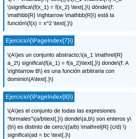
\)
significa
\(f(x_1) = f(x_2) \text{,}\)
dónde
\(f:
\mathbb{R} \rightarrow \mathbb{R}\)
está la
función
\(f(x) = x^2 \text{.}\)
Ejercicio
\(\PageIndex{7}\)
\(A\)
es un conjunto abstracto;
\(a_1 \mathrel{R}
a_2\)
significa
\(f(a_1) = f(a_2)\text{,}\)
donde
\(f: A
\rightarrow B\)
es una función arbitraria con
dominio
\(A\text{.}\)
Ejercicio
\(\PageIndex{8}\)
\(A\)
es el conjunto de todas las expresiones
“formales”
\(a/b\text{,}\)
donde
\(a,b\)
son enteros y
\
(b\)
es distinto de cero;
\((a/b) \mathrel{R} (c/d) \)
significa
\(ad = bc \text{.}\)