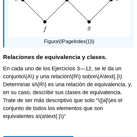
Figura
\(\PageIndex{1}\)
Relaciones de equivalencia y clases.
En cada uno de los Ejercicios 3—12, se le da un
conjunto
\(A\)
y una relación
\(R\)
sobre
\(A\text{.}\)
Determinar si
\(R\)
es una relación de equivalencia, y,
en su caso, describir sus clases de equivalencia.
Trate de ser más descriptivo que solo “
\([a]\)
es el
conjunto de todos los elementos que son
equivalentes a
\(a\text{.}\)
”