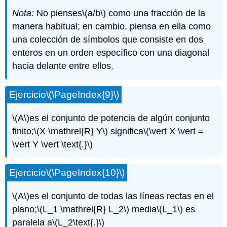
Nota:
No pienses
\(a/b\)
como una fracción de la
manera habitual; en cambio, piensa en ella como
una colección de símbolos que consiste en dos
enteros en un orden específico con una diagonal
hacia delante entre ellos.
Ejercicio
\(\PageIndex{9}\)
\(A\)
es el conjunto de potencia de algún conjunto
finito;
\(X \mathrel{R} Y\)
significa
\(\vert X \vert =
\vert Y \vert \text{.}\)
Ejercicio
\(\PageIndex{10}\)
\(A\)
es el conjunto de todas las líneas rectas en el
plano;
\(L_1 \mathrel{R} L_2\)
media
\(L_1\)
es
paralela a
\(L_2\text{.}\)