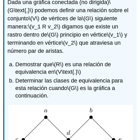
Dada una gráfica conectada (no dirigida)
\
(G\text{,}\)
podemos definir una relación sobre el
conjunto
\(V\)
de vértices de la
\(G\)
siguiente
manera:
\(v_1 R v_2\)
digamos que existe un
rastro dentro de
\(G\)
principio en vértice
\(v_1\)
y
terminando en vértice
\(v_2\)
que atraviesa un
número par de aristas.
Demostrar que
\(R\)
es una relación de
equivalencia en
\(V\text{.}\)
Determinar las clases de equivalencia para
esta relación cuando
\(G\)
es la gráfica a
continuación.