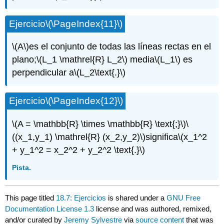
Ejercicio
\(\PageIndex{11}\)
\(A\)
es el conjunto de todas las líneas rectas en el
plano;
\(L_1 \mathrel{R} L_2\)
media
\(L_1\)
es
perpendicular a
\(L_2\text{.}\)
Ejercicio
\(\PageIndex{12}\)
\(A = \mathbb{R} \times \mathbb{R} \text{;}\)
\
((x_1,y_1) \mathrel{R} (x_2,y_2)\)
significa
\(x_1^2
+ y_1^2 = x_2^2 + y_2^2 \text{.}\)
Pista.
This page titled
18.7: Ejercicios
is shared under a
GNU Free
Documentation License 1.3
license and was authored, remixed,
and/or curated by
Jeremy Sylvestre
via
source content
that was