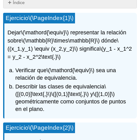
Índice
Relaciones
Ejercicio
\(\PageIndex{1}\)
de
equivalencia
y
Dejar
\(\mathord{\equiv}\)
representar la relación
clases.
sobre
\(\mathbb{R}\times\mathbb{R}\)
dónde
\
((x_1,y_1) \equiv (x_2,y_2)\)
significa
\(y_1 - x_1^2
= y_2 - x_2^2\text{.}\)
Verificar que
\(\mathord{\equiv}\)
sea una
relación de equivalencia.
Describir las clases de equivalencia
\
([(0,0)]\text{,}\)
\([(0,1)]\text{,}\)
y
\([(1,0)]\)
geométricamente como conjuntos de puntos
en el plano.
Ejercicio
\(\PageIndex{2}\)