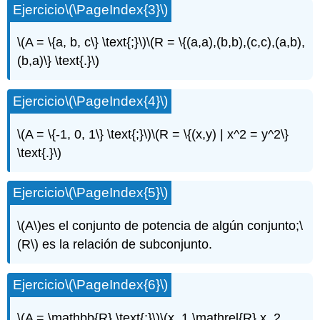
Ejercicio
\(\PageIndex{3}\)
\(A = \{a, b, c\} \text{;}\)
\(R = \{(a,a),(b,b),(c,c),(a,b),
(b,a)\} \text{.}\)
Ejercicio
\(\PageIndex{4}\)
\(A = \{-1, 0, 1\} \text{;}\)
\(R = \{(x,y) | x^2 = y^2\}
\text{.}\)
Ejercicio
\(\PageIndex{5}\)
\(A\)
es el conjunto de potencia de algún conjunto;
\
(R\)
es la relación de subconjunto.
Ejercicio
\(\PageIndex{6}\)
\(A = \mathbb{R} \text{;}\)
\(x_1 \mathrel{R} x_2