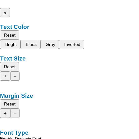
x
Text Color
Reset
Bright
Blues
Gray
Inverted
Text Size
Reset
+
-
Margin Size
Reset
+
-
Font Type
Enable Dyslexic Font