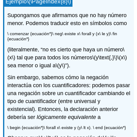
Ejemplo
\(\PageIndex{8}\)
Supongamos que afirmamos que no hay número
menor. Podemos traducir esto en símbolos como
\ comenzar {ecuación*}\ neg\ existe x\ forall y (x\ le y)\ fin
{ecuación*}
(literalmente, “no es cierto que haya un número
\
(x\)
tal que para todos los números
\(y\text{,}\)
\(x\)
sea menor o igual a
\(y\)
”).
Sin embargo, sabemos cómo la negación
interactúa con los cuantificadores: podemos pasar
una negación sobre un cuantificador cambiando el
tipo de cuantificador (entre universal y
existencial). Entonces, la declaración anterior
debería ser
lógicamente equivalente
a
\ begin {ecuación*}\ forall x\ existe y (y\ lt x). \ end {ecuación*}