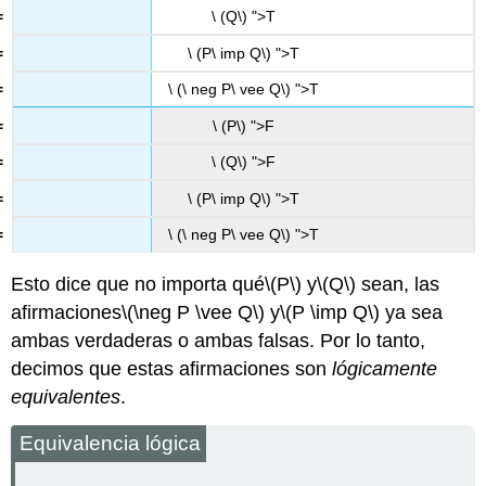
\ (Q\) ">T
\ (P\ imp Q\) ">T
\ (\ neg P\ vee Q\) ">T
\ (P\) ">F
\ (Q\) ">F
\ (P\ imp Q\) ">T
\ (\ neg P\ vee Q\) ">T
Esto dice que no importa qué
\(P\)
y
\(Q\)
sean, las
afirmaciones
\(\neg P \vee Q\)
y
\(P \imp Q\)
ya sea
ambas verdaderas o ambas falsas. Por lo tanto,
decimos que estas afirmaciones son
lógicamente
equivalentes
.
Equivalencia lógica