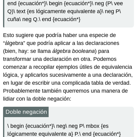
end {ecuación*}\ begin {ecuación*}\ neg (P\ vee
Q)\ text {es lógicamente equivalente a}\ neg P\
cuña\ neg Q.\ end {ecuación*}
Esto sugiere que podría haber una especie de
“álgebra” que podría aplicar a las declaraciones
(bien, hay: se llama
álgebra booleana
) para
transformar una declaración en otra. Podemos
comenzar a recopilar ejemplos útiles de equivalencia
lógica, y aplicarlos sucesivamente a una declaración,
en lugar de escribir una complicada tabla de verdad.
Probablemente también querremos una manera de
lidiar con la doble negación:
Doble negación
\ begin {ecuación*}\ neg\ neg P\ mbox {es
lógicamente equivalente a} P.\ end {ecuación*}