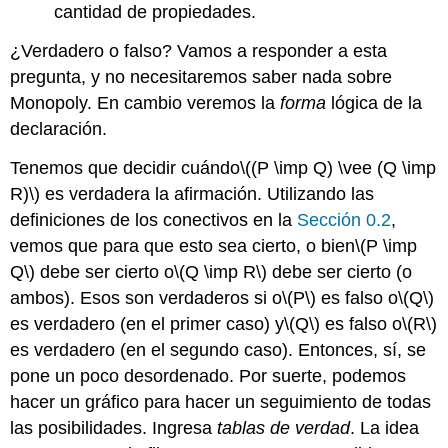
cantidad de propiedades.
¿Verdadero o falso? Vamos a responder a esta
pregunta, y no necesitaremos saber nada sobre
Monopoly. En cambio veremos la
forma
lógica de la
declaración.
Tenemos que decidir cuándo
\((P \imp Q) \vee (Q \imp
R)\)
es verdadera la afirmación. Utilizando las
definiciones de los conectivos en la
Sección 0.2
,
vemos que para que esto sea cierto, o bien
\(P \imp
Q\)
debe ser cierto o
\(Q \imp R\)
debe ser cierto (o
ambos). Esos son verdaderos si o
\(P\)
es falso o
\(Q\)
es verdadero (en el primer caso) y
\(Q\)
es falso o
\(R\)
es verdadero (en el segundo caso). Entonces, sí, se
pone un poco desordenado. Por suerte, podemos
hacer un gráfico para hacer un seguimiento de todas
las posibilidades. Ingresa
tablas de verdad
. La idea