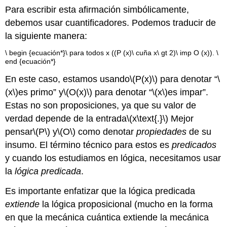
Para escribir esta afirmación simbólicamente,
debemos usar cuantificadores. Podemos traducir de
la siguiente manera:
\ begin {ecuación*}\ para todos x ((P (x)\ cuña x\ gt 2)\ imp O (x)). \
end {ecuación*}
En este caso, estamos usando
\(P(x)\)
para denotar “
\
(x\)
es primo” y
\(O(x)\)
para denotar “
\(x\)
es impar”.
Estas no son proposiciones, ya que su valor de
verdad depende de la entrada
\(x\text{.}\)
Mejor
pensar
\(P\)
y
\(O\)
como denotar
propiedades
de su
insumo. El término técnico para estos es
predicados
y cuando los estudiamos en lógica, necesitamos usar
la
lógica predicada
.
Es importante enfatizar que la lógica predicada
extiende
la lógica proposicional (mucho en la forma
en que la mecánica cuántica extiende la mecánica