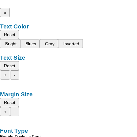
x
Text Color
Reset
Bright
Blues
Gray
Inverted
Text Size
Reset
+
-
Margin Size
Reset
+
-
Font Type
Enable Dyslexic Font