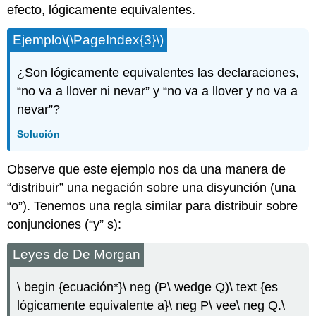
efecto, lógicamente equivalentes.
Ejemplo
\(\PageIndex{3}\)
¿Son lógicamente equivalentes las declaraciones,
“no va a llover ni nevar” y “no va a llover y no va a
nevar”?
Solución
Observe que este ejemplo nos da una manera de
“distribuir” una negación sobre una disyunción (una
“o”). Tenemos una regla similar para distribuir sobre
conjunciones (“y” s):
Leyes de De Morgan
\ begin {ecuación*}\ neg (P\ wedge Q)\ text {es
lógicamente equivalente a}\ neg P\ vee\ neg Q.\