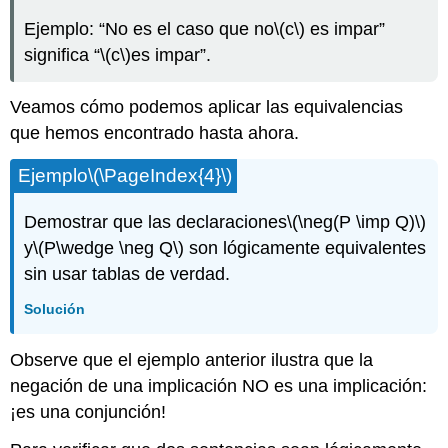
Ejemplo: “No es el caso que no
\(c\)
es impar”
significa “
\(c\)
es impar”.
Veamos cómo podemos aplicar las equivalencias
que hemos encontrado hasta ahora.
Ejemplo
\(\PageIndex{4}\)
Demostrar que las declaraciones
\(\neg(P \imp Q)\)
y
\(P\wedge \neg Q\)
son lógicamente equivalentes
sin usar tablas de verdad.
Solución
Observe que el ejemplo anterior ilustra que la
negación de una implicación NO es una implicación:
¡es una conjunción!