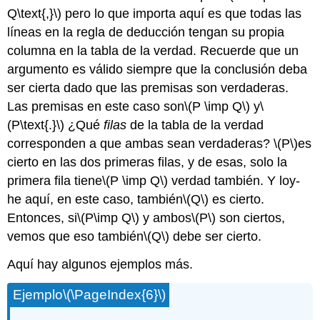
Q\text{,}\)
pero lo que importa aquí es que todas las
líneas en la regla de deducción tengan su propia
columna en la tabla de la verdad. Recuerde que un
argumento es válido siempre que la conclusión deba
ser cierta dado que las premisas son verdaderas.
Las premisas en este caso son
\(P \imp Q\)
y
\
(P\text{.}\)
¿Qué
filas
de la tabla de la verdad
corresponden a que ambas sean verdaderas?
\(P\)
es
cierto en las dos primeras filas, y de esas, solo la
primera fila tiene
\(P \imp Q\)
verdad también. Y loy-
he aquí, en este caso, también
\(Q\)
es cierto.
Entonces, si
\(P\imp Q\)
y ambos
\(P\)
son ciertos,
vemos que eso también
\(Q\)
debe ser cierto.
Aquí hay algunos ejemplos más.
Ejemplo
\(\PageIndex{6}\)