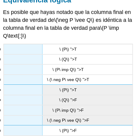
Es posible que hayas notado que la columna final en
la tabla de verdad de
\(\neg P \vee Q\)
es idéntica a la
columna final en la tabla de verdad para
\(P \imp
Q\text{:}\)
\ (P\) ">T
\ (Q\) ">T
\ (P\ imp Q\) ">T
\ (\ neg P\ vee Q\) ">T
\ (P\) ">T
\ (Q\) ">F
\ (P\ imp Q\) ">F
\ (\ neg P\ vee Q\) ">F
\ (P\) ">F