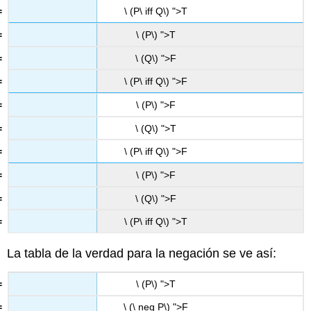
\ (P\ iff Q\) ">T
\ (P\) ">T
\ (Q\) ">F
\ (P\ iff Q\) ">F
\ (P\) ">F
\ (Q\) ">T
\ (P\ iff Q\) ">F
\ (P\) ">F
\ (Q\) ">F
\ (P\ iff Q\) ">T
La tabla de la verdad para la negación se ve así:
\ (P\) ">T
\ (\ neg P\) ">F