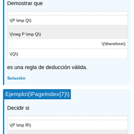
Demostrar que
\(P \imp Q\)
\(\neg P \imp Q\)
\(\therefore\)
\(Q\)
es una regla de deducción válida.
Solución
Ejemplo
\(\PageIndex{7}\)
Decidir si
\(P \imp R\)