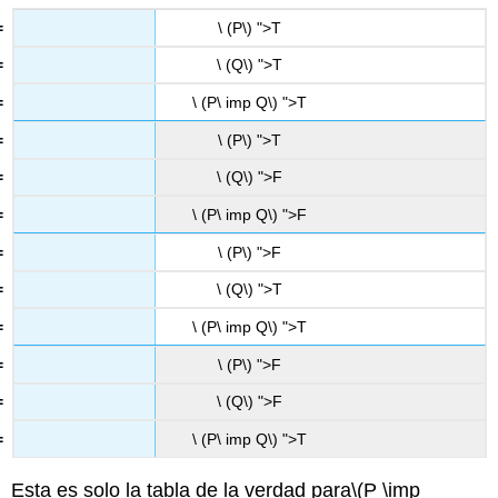
\ (P\) ">T
\ (Q\) ">T
\ (P\ imp Q\) ">T
\ (P\) ">T
\ (Q\) ">F
\ (P\ imp Q\) ">F
\ (P\) ">F
\ (Q\) ">T
\ (P\ imp Q\) ">T
\ (P\) ">F
\ (Q\) ">F
\ (P\ imp Q\) ">T
Esta es solo la tabla de la verdad para
\(P \imp