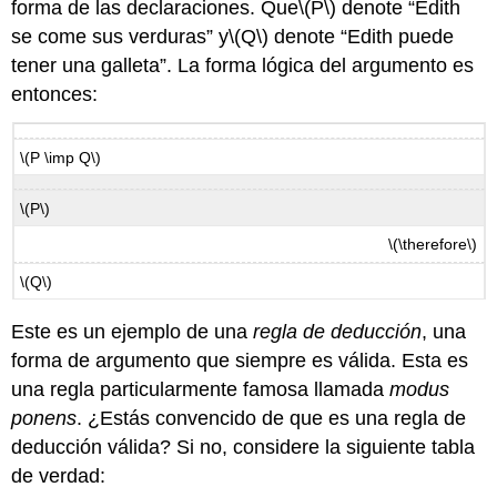
forma de las declaraciones. Que
\(P\)
denote “Edith
se come sus verduras” y
\(Q\)
denote “Edith puede
tener una galleta”. La forma lógica del argumento es
entonces:
\(P \imp Q\)
\(P\)
\(\therefore\)
\(Q\)
Este es un ejemplo de una
regla de deducción
, una
forma de argumento que siempre es válida. Esta es
una regla particularmente famosa llamada
modus
ponens
. ¿Estás convencido de que es una regla de
deducción válida? Si no, considere la siguiente tabla
de verdad: