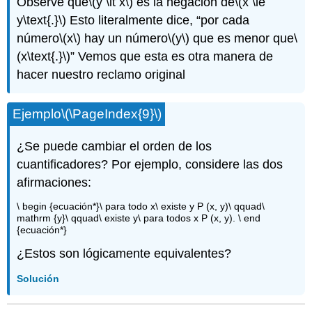
Observe que
\(y \lt x\)
es la negación de
\(x \le
y\text{.}\)
Esto literalmente dice, “por cada
número
\(x\)
hay un número
\(y\)
que es menor que
\
(x\text{.}\)
” Vemos que esta es otra manera de
hacer nuestro reclamo original
Ejemplo
\(\PageIndex{9}\)
¿Se puede cambiar el orden de los
cuantificadores? Por ejemplo, considere las dos
afirmaciones:
\ begin {ecuación*}\ para todo x\ existe y P (x, y)\ qquad\
mathrm {y}\ qquad\ existe y\ para todos x P (x, y). \ end
{ecuación*}
¿Estos son lógicamente equivalentes?
Solución