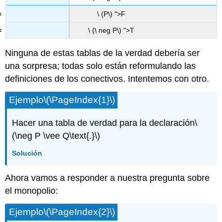
\ (P\) ">F
\ (\ neg P\) ">T
Ninguna de estas tablas de la verdad debería ser
una sorpresa; todas solo están reformulando las
definiciones de los conectivos. Intentemos con otro.
Ejemplo
\(\PageIndex{1}\)
Hacer una tabla de verdad para la declaración
\
(\neg P \vee Q\text{.}\)
Solución
Ahora vamos a responder a nuestra pregunta sobre
el monopolio:
Ejemplo
\(\PageIndex{2}\)