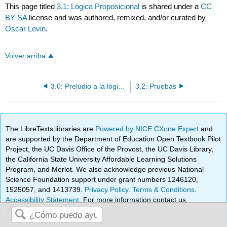
This page titled
3.1: Lógica Proposicional
is shared under a
CC
BY-SA
license and was authored, remixed, and/or curated by
Oscar Levin
.
Volver arriba
3.0: Preludio a la lógica simbólica y las pruebas
3.2: Pruebas
The LibreTexts libraries are
Powered by NICE CXone Expert
and
are supported by the Department of Education Open Textbook Pilot
Project, the UC Davis Office of the Provost, the UC Davis Library,
the California State University Affordable Learning Solutions
Program, and Merlot. We also acknowledge previous National
Science Foundation support under grant numbers 1246120,
1525057, and 1413739.
Privacy Policy
.
Terms & Conditions
.
Accessibility Statement
. For more information contact us
at
info@libretexts.org
.