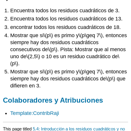
Encuentra todos los residuos cuadráticos de 3.
Encuentra todos los residuos cuadráticos de 13.
encontrar todos los residuos cuadráticos de 18.
Mostrar que si
\(p\)
es primo y
\(p\geq 7\)
, entonces
siempre hay dos residuos cuadráticos
consecutivos de
\(p\)
. Pista: Mostrar que al menos
uno de
\(2,5\)
o 10 es un residuo cuadrático de
\
(p\)
.
Mostrar que si
\(p\)
es primo y
\(p\geq 7\)
, entonces
siempre hay dos residuos cuadráticos de
\(p\)
que
difieren en 3.
Colaboradores y Atribuciones
Template:ContribRaji
This page titled
5.4: Introducción a los residuos cuadráticos y no