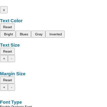
x
Text Color
Reset
Bright
Blues
Gray
Inverted
Text Size
Reset
+
-
Margin Size
Reset
+
-
Font Type
Enable Dyslexic Font