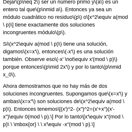
Dejar
\(p\neq 2\)
ser un número primo y
\(a\)
es un
entero tal que
\(p\nmid a\)
. Entonces ya sea un
módulo cuadrático no residuo
\(p\)
o
\[x^2\equiv a(mod
\ p)\]
tiene exactamente dos soluciones
incongruentes módulo
\(p\)
.
Si
\(x^2\equiv a(mod \ p)\)
tiene una solución,
digamos
\(x=x'\)
, entonces
\(-x'\)
es una solución
también. Observe eso
\(-x' \not\equiv x'(mod \ p)\)
porque entonces
\(p\mid 2x'\)
y por lo tanto
\(p\nmid
x_0\)
.
Ahora demostramos que no hay más de dos
soluciones incongruentes. Supongamos que
\(x=x'\)
y
ambas
\(x=x''\)
son soluciones de
\(x^2\equiv a(mod \
p)\)
. Entonces tenemos
\[(x')^2- (x'')^2=(x'+x'')(x'-
x'')\equiv 0(mod \ p).\]
Por lo tanto
\[x'\equiv x''(mod \
p)\ \ \mbox{or} \ \ x'\equiv -x''(mod \ p).\]