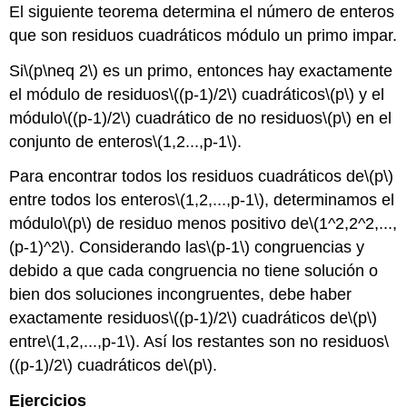
El siguiente teorema determina el número de enteros
que son residuos cuadráticos módulo un primo impar.
Si
\(p\neq 2\)
es un primo, entonces hay exactamente
el módulo de residuos
\((p-1)/2\)
cuadráticos
\(p\)
y el
módulo
\((p-1)/2\)
cuadrático de no residuos
\(p\)
en el
conjunto de enteros
\(1,2...,p-1\)
.
Para encontrar todos los residuos cuadráticos de
\(p\)
entre todos los enteros
\(1,2,...,p-1\)
, determinamos el
módulo
\(p\)
de residuo menos positivo de
\(1^2,2^2,...,
(p-1)^2\)
. Considerando las
\(p-1\)
congruencias y
debido a que cada congruencia no tiene solución o
bien dos soluciones incongruentes, debe haber
exactamente residuos
\((p-1)/2\)
cuadráticos de
\(p\)
entre
\(1,2,...,p-1\)
. Así los restantes son no residuos
\
((p-1)/2\)
cuadráticos de
\(p\)
.
Ejercicios