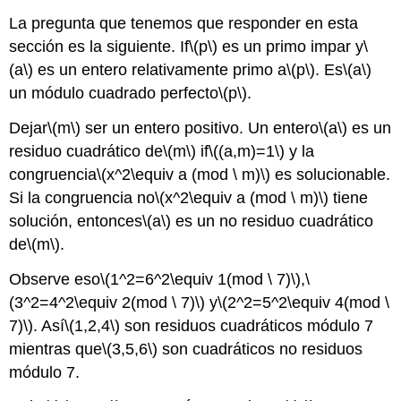
La pregunta que tenemos que responder en esta
sección es la siguiente. If
\(p\)
es un primo impar y
\
(a\)
es un entero relativamente primo a
\(p\)
. Es
\(a\)
un módulo cuadrado perfecto
\(p\)
.
Dejar
\(m\)
ser un entero positivo. Un entero
\(a\)
es un
residuo cuadrático de
\(m\)
if
\((a,m)=1\)
y la
congruencia
\(x^2\equiv a (mod \ m)\)
es solucionable.
Si la congruencia no
\(x^2\equiv a (mod \ m)\)
tiene
solución, entonces
\(a\)
es un no residuo cuadrático
de
\(m\)
.
Observe eso
\(1^2=6^2\equiv 1(mod \ 7)\)
,
\
(3^2=4^2\equiv 2(mod \ 7)\)
y
\(2^2=5^2\equiv 4(mod \
7)\)
. Así
\(1,2,4\)
son residuos cuadráticos módulo 7
mientras que
\(3,5,6\)
son cuadráticos no residuos
módulo 7.