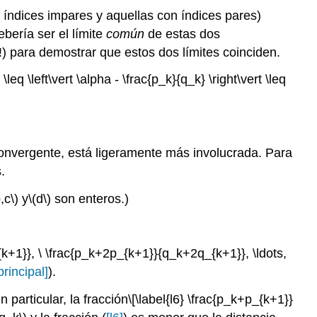
ndices impares y aquellas con índices pares)
ebería ser el límite
común
de estas dos
 para demostrar que estos dos límites coinciden.
leq \left\vert \alpha - \frac{p_k}{q_k} \right\vert \leq
nvergente, está ligeramente más involucrada. Para
.
,c\)
y
\(d\)
son enteros.)
{k+1}}, \ \frac{p_k+2p_{k+1}}{q_k+2q_{k+1}}, \ldots,
principal]
).
n particular, la fracción
\[\label{l6} \frac{p_k+p_{k+1}}