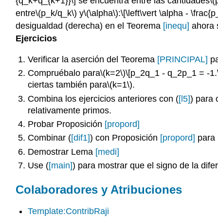
{q_k+q_{k+1}}\]
se encuentra entre las cantidades
\(
entre
\(p_k/q_k\)
y
\(\alpha\)
:
\[\left\vert \alpha - \fra
desigualdad (derecha) en el Teorema
[inequ]
ahora 
Ejercicios
Verificar la aserción del Teorema
[PRINCIPAL]
pa
Compruébalo para
\(k=2\)
\[p_2q_1 - q_2p_1 = -1.\
ciertas también para
\(k=1\)
.
Combina los ejercicios anteriores con (
[l5]
) para 
relativamente primos.
Probar Proposición
[propord]
Combinar (
[dif1]
) con Proposición
[propord]
para 
Demostrar Lema
[medi]
Use (
[main]
) para mostrar que el signo de la dif
Colaboradores y Atribuciones
Template:ContribRaji