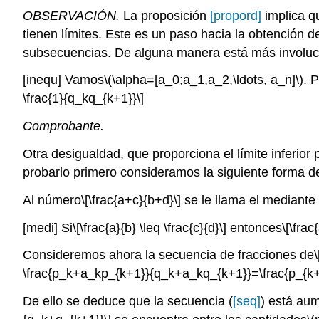
OBSERVACIÓN.
La proposición
[propord]
implica q
tienen límites. Este es un paso hacia la obtención de 
subsecuencias. De alguna manera está más involucr
[inequ]
Vamos
\(\alpha=[a_0;a_1,a_2,\ldots, a_n]\)
. 
\frac{1}{q_kq_{k+1}}\]
Comprobante.
Otra desigualdad, que proporciona el límite inferior 
probarlo primero consideramos la siguiente forma de
Al número
\[\frac{a+c}{b+d}\]
se le llama el mediante 
[medi]
Si
\[\frac{a}{b} \leq \frac{c}{d}\]
entonces
\[\frac
Consideremos ahora la secuencia de fracciones de
\frac{p_k+a_kp_{k+1}}{q_k+a_kq_{k+1}}=\frac{p_{k+2
De ello se deduce que la secuencia (
[seq]
) está au