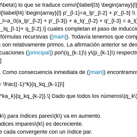
\beta\)
lo que se traduce como
\[\label{l3} \begin{array}{l
\[\label{l4} \begin{array}{l} p'_{l-1}=a_lp'_{l-2} + p'_{l-3} \
_l=a_0(a_lp'_{l-2} + p'_{l-3}) + a_lq'_{l-2} + q'_{l-3} = a_l(
_lq_{l-1}+ q_{l-2},\]
cuales completan el paso de inducc
 fórmulas recursivas (
[main]
). Todavía tenemos que comp
)
son relativamente primos. La afirmación anterior se de
ecuaciones (
[principal]
) por
\(q_{k-1}\)
y
\(p_{k-1}\)
respecti
]
. Como consecuencia inmediata de (
[main]
) encontramo
= \frac{(-1)^k}{q_kq_{k-1}}\]
1)^ka_k}{q_kq_{k-2}}.\]
Dado que todos los números
\(q_k\
k\)
para índices pares
\(k\)
va en aumento.
ndices impares
\(k\)
es decreciente.
 cada convergente con un índice par.