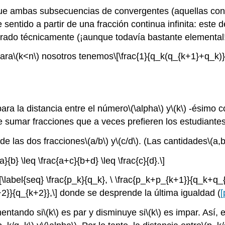
ue ambas subsecuencias de convergentes (aquellas con í
sentido a partir de una fracción continua infinita: este d
ado técnicamente (¡aunque todavía bastante elemental!)
Para
\(k<n\)
nosotros tenemos
\[\frac{1}{q_k(q_{k+1}+q_k)} \
para la distancia entre el número
\(\alpha\)
y
\(k\)
-ésimo co
 sumar fracciones que a veces prefieren los estudiantes
de las dos fracciones
\(a/b\)
y
\(c/d\)
. (Las cantidades
\(a,b
{a}{b} \leq \frac{a+c}{b+d} \leq \frac{c}{d}.\]
\[\label{seq} \frac{p_k}{q_k}, \ \frac{p_k+p_{k+1}}{q_k+q_
}}{q_{k+2}},\]
donde se desprende la última igualdad (
[
mentando si
\(k\)
es par y disminuye si
\(k\)
es impar. Así, e