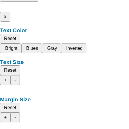
x
Text Color
Reset
Bright
Blues
Gray
Inverted
Text Size
Reset
+
-
Margin Size
Reset
+
-