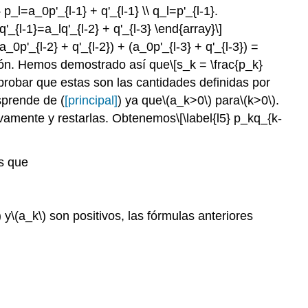
} p_l=a_0p'_{l-1} + q'_{l-1} \\ q_l=p'_{l-1}.
\ q'_{l-1}=a_lq'_{l-2} + q'_{l-3} \end{array}\]
a_0p'_{l-2} + q'_{l-2}) + (a_0p'_{l-3} + q'_{l-3}) =
ión. Hemos demostrado así que
\[s_k = \frac{p_k}
robar que estas son las cantidades definidas por
sprende de (
[principal]
) ya que
\(a_k>0\)
para
\(k>0\)
.
vamente y restarlas. Obtenemos
\[\label{l5} p_kq_{k-
s que
)
y
\(a_k\)
son positivos, las fórmulas anteriores