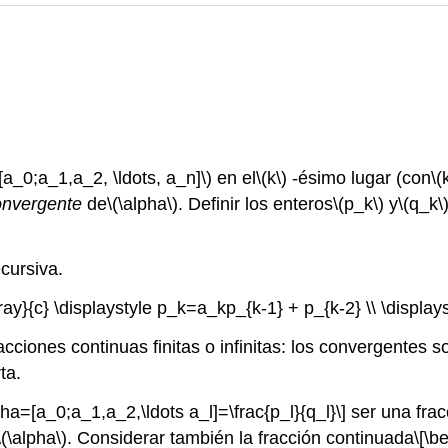
[a_0;a_1,a_2, \ldots, a_n]\)
en el
\(k\)
-ésimo lugar (con
\(
onvergente
de
\(\alpha\)
. Definir los enteros
\(p_k\)
y
\(q_k\
ecursiva.
rray}{c} \displaystyle p_k=a_kp_{k-1} + p_{k-2} \\ \displa
acciones continuas finitas o infinitas: los convergentes
ta.
pha=[a_0;a_1,a_2,\ldots a_l]=\frac{p_l}{q_l}\]
ser una frac
\(\alpha\)
. Considerar también la fracción continuada
\[\b