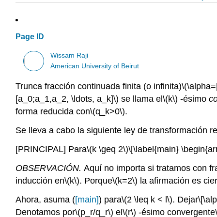
Page ID
Wissam Raji
American University of Beirut
Trunca fracción continuada finita (o infinita)
\(\alpha=
[a_0;a_1,a_2, \ldots, a_k]\)
se llama el
\(k\)
-ésimo
c
forma reducida con
\(q_k>0\)
.
Se lleva a cabo la siguiente ley de transformación r
[PRINCIPAL]
Para
\(k \geq 2\)
\[\label{main} \begin{a
OBSERVACIÓN.
Aquí no importa si tratamos con fr
inducción en
\(k\)
. Porque
\(k=2\)
la afirmación es cier
Ahora, asuma (
[main]
) para
\(2 \leq k < l\)
. Dejar
\[\al
Denotamos por
\(p_r/q_r\)
el
\(r\)
-ésimo convergente