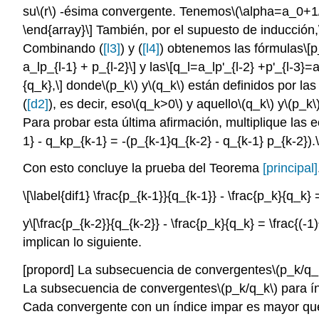
su
\(r\)
-ésima convergente. Tenemos
\(\alpha=a_0+1/
\end{array}\]
También, por el supuesto de inducción,
Combinando (
[l3]
) y (
[l4]
) obtenemos las fórmulas
\[p
a_lp_{l-1} + p_{l-2}\]
y las
\[q_l=a_lp'_{l-2} +p'_{l-3}=a
{q_k},\]
donde
\(p_k\)
y
\(q_k\)
están definidos por las
(
[d2]
), es decir, eso
\(q_k>0\)
y aquello
\(q_k\)
y
\(p_k\
Para probar esta última afirmación, multiplique las 
1} - q_kp_{k-1} = -(p_{k-1}q_{k-2} - q_{k-1} p_{k-2}).\
Con esto concluye la prueba del Teorema
[principal]
\[\label{dif1} \frac{p_{k-1}}{q_{k-1}} - \frac{p_k}{q_k} 
y
\[\frac{p_{k-2}}{q_{k-2}} - \frac{p_k}{q_k} = \frac{(-
implican lo siguiente.
[propord]
La subsecuencia de convergentes
\(p_k/q_
La subsecuencia de convergentes
\(p_k/q_k\)
para í
Cada convergente con un índice impar es mayor que