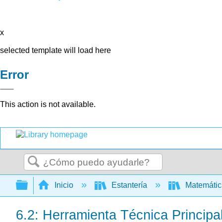
x
selected template will load here
Error
This action is not available.
Buscar
Expandir/contraer jerarquía global
Inicio
Estantería
Matemáti
6.2: Herramienta Técnica Principa