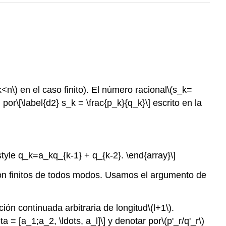
k<n\)
en el caso finito). El número racional
\(s_k=
)
por
\[\label{d2} s_k = \frac{p_k}{q_k}\]
escrito en la
ystyle q_k=a_kq_{k-1} + q_{k-2}. \end{array}\]
 son finitos de todos modos. Usamos el argumento de
ción continuada arbitraria de longitud
\(l+1\)
.
eta = [a_1;a_2, \ldots, a_l]\]
y denotar por
\(p'_r/q'_r\)