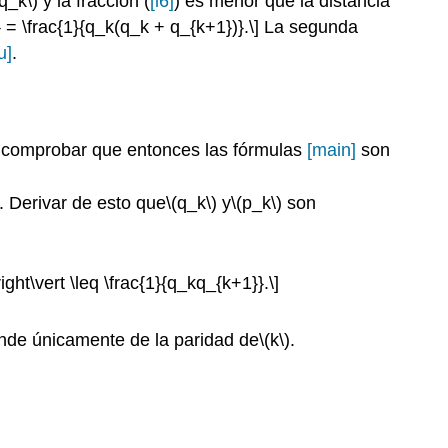
q_k\)
y la fracción (
[l6]
) es menor que la distancia
} = \frac{1}{q_k(q_k + q_{k+1})}.\]
La segunda
u]
.
 comprobar que entonces las fórmulas
[main]
son
. Derivar de esto que
\(q_k\)
y
\(p_k\)
son
\right\vert \leq \frac{1}{q_kq_{k+1}}.\]
nde únicamente de la paridad de
\(k\)
.