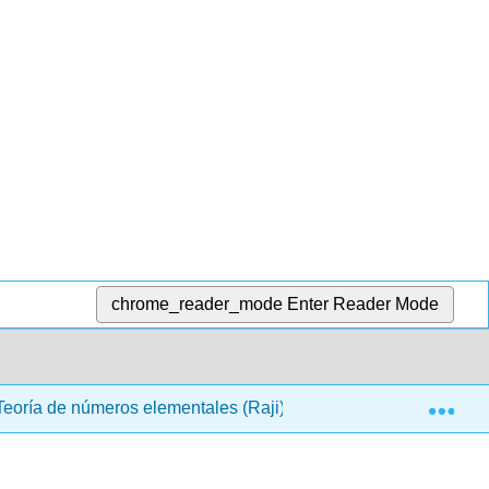
chrome_reader_mode
Enter Reader Mode
Exp
eoría de números elementales (Raji)
6: Introducción