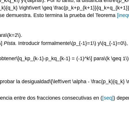
p_k/q_k\)
y
\(\alpha\)
. Por lo tanto, la distancia entre
\(p_k/
c{p_k}{q_k} \right\vert \geq \frac{p_k+p_{k+1}}{q_k+q_{k+1}
se demuestra. Esto termina la prueba del Teorema
[ineq
ra
\(k=2\)
.
]
Pista.
Introducir formalmente
\(p_{-1}=1\)
y
\(q_{-1}=0\)
,
obtener
\[q_kp_{k-1}-p_kq_{k-1} = (-1)^k\]
para
\(k \geq 1\)
probar la desigualdad
\[\left\vert \alpha - \frac{p_k}{q_k} 
erencia entre dos fracciones consecutivas en (
[seq]
) depe