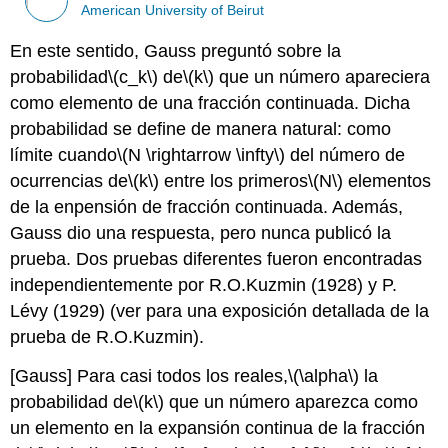
American University of Beirut
En este sentido, Gauss preguntó sobre la
probabilidad
\(c_k\)
de
\(k\)
que un número apareciera
como elemento de una fracción continuada. Dicha
probabilidad se define de manera natural: como
límite cuando
\(N \rightarrow \infty\)
del número de
ocurrencias de
\(k\)
entre los primeros
\(N\)
elementos
de la enpensión de fracción continuada. Además,
Gauss dio una respuesta, pero nunca publicó la
prueba. Dos pruebas diferentes fueron encontradas
independientemente por R.O.Kuzmin (1928) y P.
Lévy (1929) (ver para una exposición detallada de la
prueba de R.O.Kuzmin).
[Gauss]
Para casi todos los reales,
\(\alpha\)
la
probabilidad de
\(k\)
que un número aparezca como
un elemento en la expansión continua de la fracción