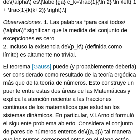
de
\(\alpha\)
es
\[\label{ga} c_k=\frac{1}{\ln 2} \ln \left( 1
+ \frac{1}{k(k+2)} \right).\]
Observaciones.
1. Las palabras “para casi todos
\
(\alpha\)
" significan que la medida del conjunto de
excepciones es cero.
2. Incluso la existencia de
\(p_k\)
(definida como
límite) es altamente no trivial.
El teorema
[Gauss]
puede (y probablemente debería)
ser considerado como resultado de la teoría ergódica
más que de la teoría de números. Esto construye un
puente entre estas dos áreas de las Matemáticas y
explica la atención reciente a las fracciones
continuas de los matemáticos que estudian los
sistemas dinámicos. En particular, V.I.Arnold formuló
el siguiente problema abierto. Considera el conjunto
de pares de números enteros de
\((a,b)\)
tal manera
que los puntos correspondientes en el plano estén