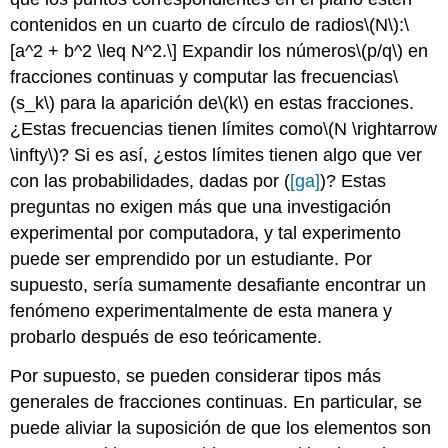
contenidos en un cuarto de círculo de radios
\(N\)
:
\
[a^2 + b^2 \leq N^2.\]
Expandir los números
\(p/q\)
en
fracciones continuas y computar las frecuencias
\
(s_k\)
para la aparición de
\(k\)
en estas fracciones.
¿Estas frecuencias tienen límites como
\(N \rightarrow
\infty\)
? Si es así, ¿estos límites tienen algo que ver
con las probabilidades, dadas por (
[ga]
)? Estas
preguntas no exigen más que una investigación
experimental por computadora, y tal experimento
puede ser emprendido por un estudiante. Por
supuesto, sería sumamente desafiante encontrar un
fenómeno experimentalmente de esta manera y
probarlo después de eso teóricamente.
Por supuesto, se pueden considerar tipos más
generales de fracciones continuas. En particular, se
puede aliviar la suposición de que los elementos son