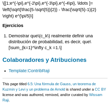
\[[1;e^{-\pi},e^{-2\pi},e^{-3\pi},e^{-4\pi}, \ldots ]=
\left(\sqrt{\frac{5-\sqrt{5}}{2}} - \frac{\sqrt{5}-1}{2}
\right) e^{\pi/5}\]
Ejercicios
Demostrar que
\(c_k\)
realmente definir una
distribución de probabilidad, es decir, que
\
[\sum_{k=1}^\infty c_k =1.\]
Colaboradores y Atribuciones
Template:ContribRaji
This page titled
6.5: Una fórmula de Gauss, un teorema de
Kuzmin y Levi y un problema de Arnold
is shared under a
CC BY
license and was authored, remixed, and/or curated by
Wissam
Raji
.