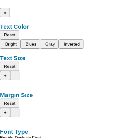
x
Text Color
Reset
Bright
Blues
Gray
Inverted
Text Size
Reset
+
-
Margin Size
Reset
+
-
Font Type
Enable Dyslexic Font