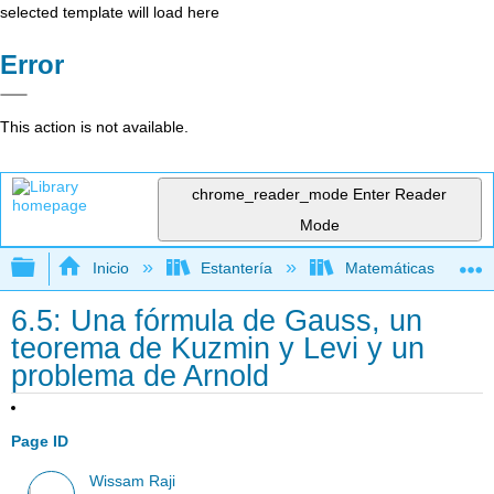
selected template will load here
Error
This action is not available.
chrome_reader_mode
Enter Reader
Mode
Expandir/contraer jerarquía global
Inicio
Estantería
Matemáticas
6.5: Una fórmula de Gauss, un
teorema de Kuzmin y Levi y un
problema de Arnold
Page ID
Wissam Raji