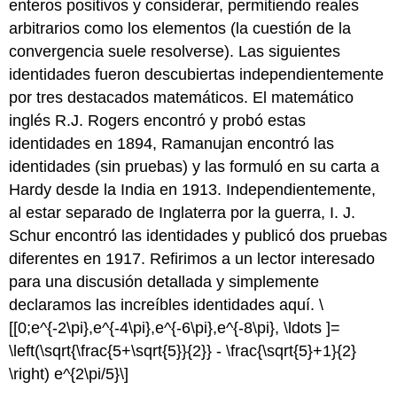
enteros positivos y considerar, permitiendo reales
arbitrarios como los elementos (la cuestión de la
convergencia suele resolverse). Las siguientes
identidades fueron descubiertas independientemente
por tres destacados matemáticos. El matemático
inglés R.J. Rogers encontró y probó estas
identidades en 1894, Ramanujan encontró las
identidades (sin pruebas) y las formuló en su carta a
Hardy desde la India en 1913. Independientemente,
al estar separado de Inglaterra por la guerra, I. J.
Schur encontró las identidades y publicó dos pruebas
diferentes en 1917. Refirimos a un lector interesado
para una discusión detallada y simplemente
declaramos las increíbles identidades aquí.
\
[[0;e^{-2\pi},e^{-4\pi},e^{-6\pi},e^{-8\pi}, \ldots ]=
\left(\sqrt{\frac{5+\sqrt{5}}{2}} - \frac{\sqrt{5}+1}{2}
\right) e^{2\pi/5}\]