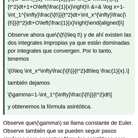
{t^2}dt+1+O\left(\frac{1}{x}\right)\\ &=& \log x+1-
\int_1^{\infty}\frac{\{t\}}{t^2}dt+\int_x^{\infty}\frac{\
{t\}}{t^2}dt+O\left(\frac{1}{x}\right)\end{aligned}\]
Observe ahora que
\(\{t\}\leq t\)
y de ahí existen las
dos integrales impropias ya que están dominadas
por integrales que convergen. Por lo tanto,
tenemos
\[0\leq \int_x^\infty\frac{\{t\}}{t^2}dt\leq \frac{1}{x},\]
también dejamos
\[\gamma=1-\int_1^{\infty}\frac{\{t\}}{t^2}dt\]
y obtenemos la fórmula asintótica.
Observe que
\(\gamma\)
se llama constante de Euler.
Observe también que se pueden seguir pasos