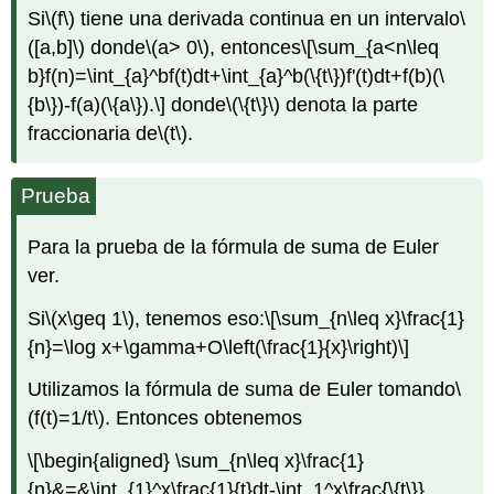
Si
\(f\)
tiene una derivada continua en un intervalo
\
([a,b]\)
donde
\(a> 0\)
, entonces
\[\sum_{a<n\leq
b}f(n)=\int_{a}^bf(t)dt+\int_{a}^b(\{t\})f'(t)dt+f(b)(\
{b\})-f(a)(\{a\}).\]
donde
\(\{t\}\)
denota la parte
fraccionaria de
\(t\)
.
Prueba
Para la prueba de la fórmula de suma de Euler
ver.
Si
\(x\geq 1\)
, tenemos eso:
\[\sum_{n\leq x}\frac{1}
{n}=\log x+\gamma+O\left(\frac{1}{x}\right)\]
Utilizamos la fórmula de suma de Euler tomando
\
(f(t)=1/t\)
. Entonces obtenemos
\[\begin{aligned} \sum_{n\leq x}\frac{1}
{n}&=&\int_{1}^x\frac{1}{t}dt-\int_1^x\frac{\{t\}}