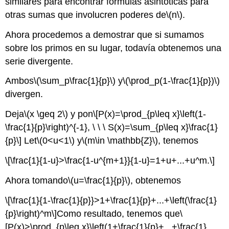
similares para encontrar fórmulas asintóticas para
otras sumas que involucren poderes de
\(n\)
.
Ahora procedemos a demostrar que si sumamos
sobre los primos en su lugar, todavía obtenemos una
serie divergente.
Ambos
\(\sum_p\frac{1}{p}\)
y
\(\prod_p(1-\frac{1}{p})\)
divergen.
Deja
\(x \geq 2\)
y pon
\[P(x)=\prod_{p\leq x}\left(1-
\frac{1}{p}\right)^{-1}, \ \ \ S(x)=\sum_{p\leq x}\frac{1}
{p}\]
Let
\(0<u<1\)
y
\(m\in \mathbb{Z}\)
, tenemos
\[\frac{1}{1-u}>\frac{1-u^{m+1}}{1-u}=1+u+...+u^m.\]
Ahora tomando
\(u=\frac{1}{p}\)
, obtenemos
\[\frac{1}{1-\frac{1}{p}}>1+\frac{1}{p}+...+\left(\frac{1}
{p}\right)^m\]
Como resultado, tenemos que
\
[P(x)>\prod_{p\leq x}\left(1+\frac{1}{p}+...+\frac{1}