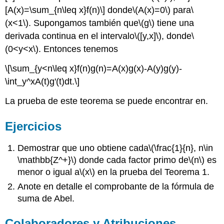
[A(x)=\sum_{n\leq x}f(n)\]
donde
\(A(x)=0\)
para
\
(x<1\)
. Supongamos también que
\(g\)
tiene una
derivada continua en el intervalo
\([y,x]\)
, donde
\
(0<y<x\)
. Entonces tenemos
\[\sum_{y<n\leq x}f(n)g(n)=A(x)g(x)-A(y)g(y)-
\int_y^xA(t)g'(t)dt.\]
La prueba de este teorema se puede encontrar en.
Ejercicios
Demostrar que uno obtiene cada
\(\frac{1}{n}, n\in
\mathbb{Z^+}\)
donde cada factor primo de
\(n\)
es
menor o igual a
\(x\)
en la prueba del Teorema 1.
Anote en detalle el comprobante de la fórmula de
suma de Abel.
Colaboradores y Atribuciones