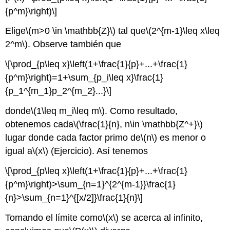
{p^m}\right)\]
Elige
\(m>0 \in \mathbb{Z}\)
tal que
\(2^{m-1}\leq x\leq
2^m\)
. Observe también que
\[\prod_{p\leq x}\left(1+\frac{1}{p}+...+\frac{1}
{p^m}\right)=1+\sum_{p_i\leq x}\frac{1}
{p_1^{m_1}p_2^{m_2}...}\]
donde
\(1\leq m_i\leq m\)
. Como resultado,
obtenemos cada
\(\frac{1}{n}, n\in \mathbb{Z^+}\)
lugar donde cada factor primo de
\(n\)
es menor o
igual a
\(x\)
(Ejercicio). Así tenemos
\[\prod_{p\leq x}\left(1+\frac{1}{p}+...+\frac{1}
{p^m}\right)>\sum_{n=1}^{2^{m-1}}\frac{1}
{n}>\sum_{n=1}^{[x/2]}\frac{1}{n}\]
Tomando el límite como
\(x\)
se acerca al infinito,