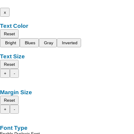
x
Text Color
Reset
Bright
Blues
Gray
Inverted
Text Size
Reset
+
-
Margin Size
Reset
+
-
Font Type
Enable Dyslexic Font