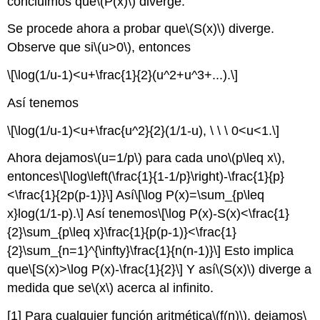
concluimos que
\(P(x)\)
diverge.
Se procede ahora a probar que
\(S(x)\)
diverge.
Observe que si
\(u>0\)
, entonces
\[\log(1/u-1)<u+\frac{1}{2}(u^2+u^3+...).\]
Así tenemos
\[\log(1/u-1)<u+\frac{u^2}{2}(1/1-u), \ \ \ 0<u<1.\]
Ahora dejamos
\(u=1/p\)
para cada uno
\(p\leq x\)
,
entonces
\[\log\left(\frac{1}{1-1/p}\right)-\frac{1}{p}
<\frac{1}{2p(p-1)}\]
Así
\[\log P(x)=\sum_{p\leq
x}log(1/1-p).\]
Así tenemos
\[\log P(x)-S(x)<\frac{1}
{2}\sum_{p\leq x}\frac{1}{p(p-1)}<\frac{1}
{2}\sum_{n=1}^{\infty}\frac{1}{n(n-1)}\]
Esto implica
que
\[S(x)>\log P(x)-\frac{1}{2}\]
Y así
\(S(x)\)
diverge a
medida que se
\(x\)
acerca al infinito.
[1]
Para cualquier función aritmética
\(f(n)\)
, dejamos
\