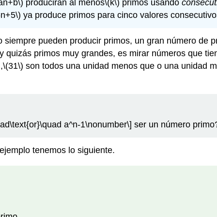
=an+b\)
producirán al menos
\(k\)
primos usando
consecut
6n+5\)
ya produce primos para cinco valores consecutivo
 siempre pueden producir primos, un gran número de pr
 y quizás primos muy grandes, es mirar números que tien
,,
\(31\)
son todos una unidad menos que o una unidad má
uad\text{or}\quad a^n-1\nonumber\]
ser un número primo
 ejemplo tenemos lo siguiente.
rimo.