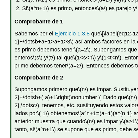
Si
\(a^n+1\)
es primo, entonces
\(a\)
es parejo y
Comprobante de 1
Sabemos por el
Ejercicio 1.3.8
que
\[\label{eq12-1
1}+\dotsb+a+1>a+1>3\)
así ambos factores en la
es primo debemos tener
\(a=2\)
. Supongamos que e
enteros
\(s\)
y
\(t\)
tal que
\(1<s<n\)
y
\(1<t<n\)
. Ento
prime debemos tener
\(a=2\)
. Entonces debemos t
Comprobante de 2
Supongamos primero que
\(n\)
es impar. Sustituye
2}+\dotsb+(-a)+1\right)\nonumber \]
Dado que
\(n\)
2},\dotsc\)
, tenemos, etc. sustituyendo estos valo
lados por
\(-1\)
obtenemos
\[a^n+1=(a+1)(a^{n-1}-a
anterior muestra que cuando
\(n\)
es impar y
\(a>1\
tanto, si
\(a^n+1\)
se supone que es primo, debe se