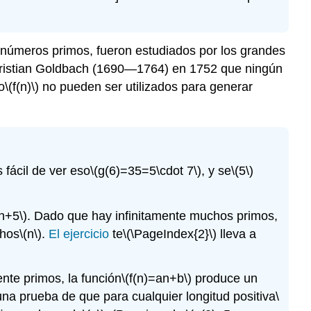
números primos, fueron estudiados por los grandes
ristian Goldbach (1690—1764) en 1752 que ningún
o
\(f(n)\)
no pueden ser utilizados para generar
fácil de ver eso
\(g(6)=35=5\cdot 7\)
, y se
\(5\)
n+5\)
. Dado que hay infinitamente muchos primos,
chos
\(n\)
.
El ejercicio
te
\(\PageIndex{2}\)
lleva a
nte primos, la función
\(f(n)=an+b\)
produce un
na prueba de que para cualquier longitud positiva
\