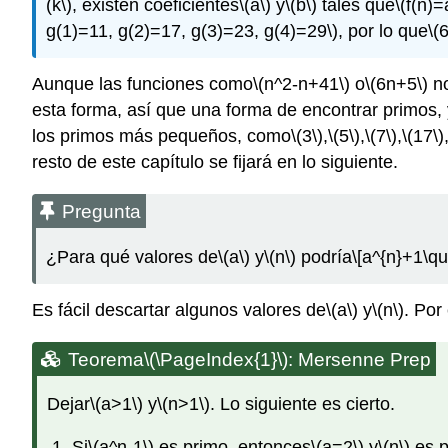
(k\)
, existen coeficientes
\(a\)
y
\(b\)
tales que
\(f(n)
g(1)=11, g(2)=17, g(3)=23, g(4)=29\)
, por lo que
\(
Aunque las funciones como
\(n^2-n+41\)
o
\(6n+5\)
no
esta forma, así que una forma de encontrar primos,
los primos más pequeños, como
\(3\)
,
\(5\)
,
\(7\)
,
\(17\)
resto de este capítulo se fijará en lo siguiente.
Pregunta
¿Para qué valores de
\(a\)
y
\(n\)
podría
\[a^{n}+1\q
Es fácil descartar algunos valores de
\(a\)
y
\(n\)
. Por
Teorema
\(\PageIndex{1}\)
: Mersenne Prep
Dejar
\(a>1\)
y
\(n>1\)
. Lo siguiente es cierto.
Si
\(a^n-1\)
es primo, entonces
\(a=2\)
y
\(n\)
es p