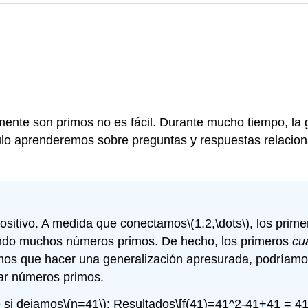
mente son primos no es fácil. Durante mucho tiempo, la
tulo aprenderemos sobre preguntas y respuestas relacio
ositivo. A medida que conectamos
\(1,2,\dots\)
, los prim
ndo muchos números primos. De hecho, los primeros
cu
ramos que hacer una generalización apresurada, podríam
ar números primos.
e si dejamos
\(n=41\)
: Resultados
\[f(41)=41^2-41+41 = 41