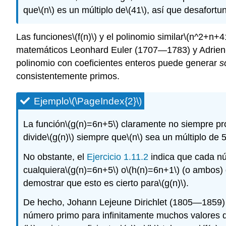
que
\(n\)
es un múltiplo de
\(41\)
, así que desafort
Las funciones
\(f(n)\)
y el polinomio similar
\(n^2+n+4
matemáticos Leonhard Euler (1707—1783) y Adrien
polinomio con coeficientes enteros puede generar
s
consistentemente primos.
Ejemplo
\(\PageIndex{2}\)
La función
\(g(n)=6n+5\)
claramente no siempre pro
divide
\(g(n)\)
siempre que
\(n\)
sea un múltiplo de 5
No obstante, el
Ejercicio 1.11.2
indica que cada nú
cualquiera
\(g(n)=6n+5\)
o
\(h(n)=6n+1\)
(o ambos) 
demostrar que esto es cierto para
\(g(n)\)
.
De hecho, Johann Lejeune Dirichlet (1805—1859)
número primo para infinitamente muchos valores 