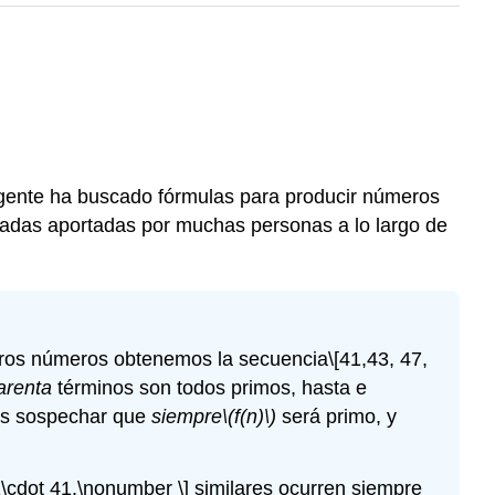
 gente ha buscado fórmulas para producir números
nadas aportadas por muchas personas a lo largo de
eros números obtenemos la secuencia
\[41,43, 47,
arenta
términos son todos primos, hasta e
os sospechar que
siempre
\(f(n)\)
será primo, y
\cdot 41.\nonumber \]
similares ocurren siempre