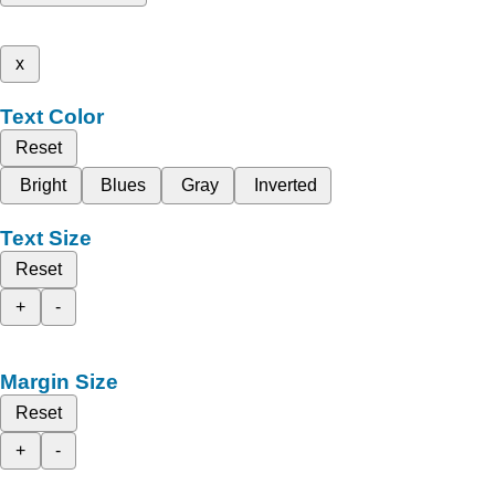
x
Text Color
Reset
Bright
Blues
Gray
Inverted
Text Size
Reset
+
-
Margin Size
Reset
+
-