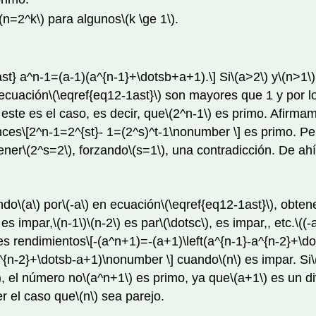
\(n=2^k\)
para algunos
\(k \ge 1\)
.
ast} a^n-1=(a-1)(a^{n-1}+\dotsb+a+1).\]
Si
\(a>2\)
y
\(n>1\)
 ecuación
\(\eqref{eq12-1ast}\)
son mayores que 1 y por lo
ste es el caso, es decir, que
\(2^n-1\)
es primo. Afirma
nces
\[2^n-1=2^{st}- 1=(2^s)^t-1\nonumber \]
es primo. Pe
ener
\(2^s=2\)
, forzando
\(s=1\)
, una contradicción. De ahí
ndo
\(a\)
por
\(-a\)
en ecuación
\(\eqref{eq12-1ast}\)
, obte
es impar
,
\(n-1\)
\(n-2\)
es par
\(\dotsc\)
, es impar,, etc.
\((
res rendimientos
\[-(a^n+1)=-(a+1)\left(a^{n-1}-a^{n-2}+\d
^{n-2}+\dotsb-a+1)\nonumber \]
cuando
\(n\)
es impar. Si
)
, el número
no
\(a^n+1\)
es primo, ya que
\(a+1\)
es un di
r el caso que
\(n\)
sea parejo.