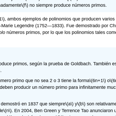
unadamente
\(f\)
no siempre produce números primos.
1\)
, ambos ejemplos de polinomios que producen varios 
-Marie Legendre (1752—1833). Fue demostrado por Ch
olo
números primos, por lo que los polinomios tales com
duce primos, según la prueba de Goldbach. También es 
.
mero primo que no sea 2 o 3 tiene la forma
\(6n+1\)
o
\(6
deben producir un número primo para infinitamente mu
 demostró en 1837 que siempre
\(a\)
y
\(b\)
son relativame
de
\(n\)
. En 2004, Ben Green y Terrence Tao anunciaron u