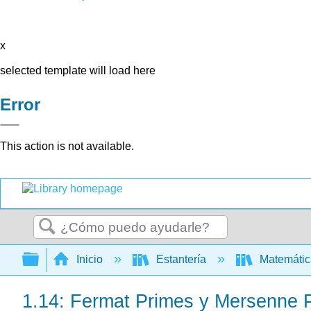
x
selected template will load here
Error
This action is not available.
Buscar
Expandir/contraer jerarquía global
Inicio
Estantería
Matemáti
1.14: Fermat Primes y Mersenne 