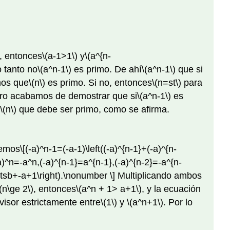
, entonces
\(a-1>1\)
y
\(a^{n-
 tanto
no
\(a^n-1\)
es primo. De ahí
\(a^n-1\)
que si
mos que
\(n\)
es primo. Si no, entonces
\(n=st\)
para
ro acabamos de demostrar que si
\(a^n-1\)
es
\(n\)
que debe ser primo, como se afirma.
nemos
\[(-a)^n-1=(-a-1)\left((-a)^{n-1}+(-a)^{n-
-a)^n=-a^n,(-a)^{n-1}=a^{n-1},(-a)^{n-2}=-a^{n-
otsb+-a+1\right).\nonumber \]
Multiplicando ambos
\(n\ge 2\)
, entonces
\(a^n + 1> a+1\)
, y la ecuación
visor estrictamente entre
\(1\)
y
\(a^n+1\)
. Por lo