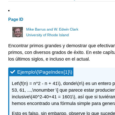
Page ID
Mike Barrus and W. Edwin Clark
University of Rhode Island
Encontrar primos grandes y demostrar que efectiva
primos, con diversos grados de éxito. En este capí
los últimos siglos, e incluso en el actual.
Ejemplo
\(\PageIndex{1}\)
Let
\(f(n) = n^2 - n + 41\)
, donde
\(n\)
es un entero p
53, 61, ...,\nonumber \]
que parece estar producie
inclusive
\(40^2-40+41 = 1601\)
, así que si tuvié
hemos encontrado una fórmula simple para gener
Esto es falso, sin embargo, observe lo que suced