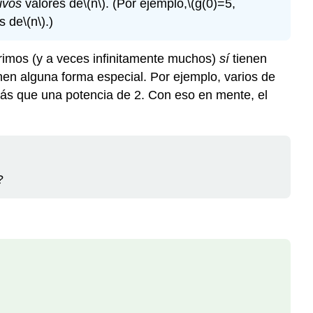
ivos
valores de
\(n\)
. (Por ejemplo,
\(g(0)=5,
s de
\(n\)
.)
imos (y a veces infinitamente muchos)
sí
tienen
en alguna forma especial. Por ejemplo, varios de
s que una potencia de 2. Con eso en mente, el
?