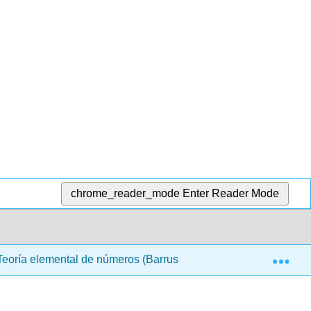
chrome_reader_mode
Enter Reader Mode
Exp
eoría elemental de números (Barrus y Clark)
1: Capí