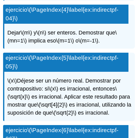
ejercicio
\(\PageIndex{4}\label{ex:indirectpf-
04}\)
Dejar
\(m\)
y
\(n\)
ser enteros. Demostrar que
\
(mn=1\)
implica eso
\(m=1\)
o
\(m=-1\)
.
ejercicio
\(\PageIndex{5}\label{ex:indirectpf-
05}\)
\(x\)
Déjese ser un número real. Demostrar por
contrapositivo: si
\(x\)
es irracional, entonces
\
(\sqrt{x}\)
es irracional. Aplicar este resultado para
mostrar que
\(\sqrt[4]{2}\)
es irracional, utilizando la
suposición de que
\(\sqrt{2}\)
es irracional.
ejercicio
\(\PageIndex{6}\label{ex:indirectpf-