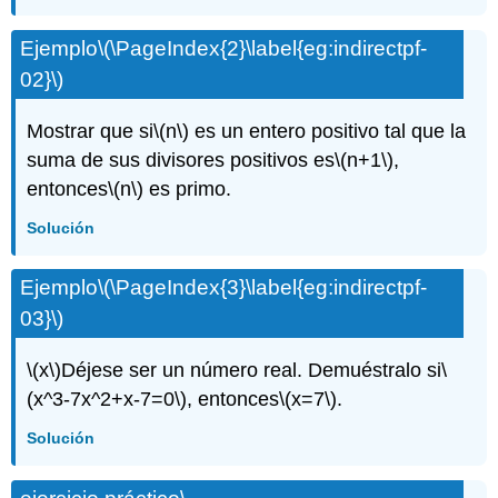
Ejemplo
\(\PageIndex{2}\label{eg:indirectpf-
02}\)
Mostrar que si
\(n\)
es un entero positivo tal que la
suma de sus divisores positivos es
\(n+1\)
,
entonces
\(n\)
es primo.
Solución
Ejemplo
\(\PageIndex{3}\label{eg:indirectpf-
03}\)
\(x\)
Déjese ser un número real. Demuéstralo si
\
(x^3-7x^2+x-7=0\)
, entonces
\(x=7\)
.
Solución