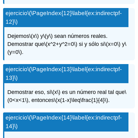
ejercicio
\(\PageIndex{12}\label{ex:indirectpf-
12}\)
Dejemos
\(x\)
y
\(y\)
sean números reales.
Demostrar que
\(x^2+y^2=0\)
si y sólo si
\(x=0\)
y
\
(y=0\)
.
ejercicio
\(\PageIndex{13}\label{ex:indirectpf-
13}\)
Demostrar eso, si
\(x\)
es un número real tal que
\
(0<x<1\)
, entonces
\(x(1-x)\leq\frac{1}{4}\)
.
ejercicio
\(\PageIndex{14}\label{ex:indirectpf-
14}\)