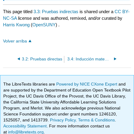
This page titled
3.3: Pruebas indirectas
is shared under a
CC BY-
NC-SA
license and was authored, remixed, and/or curated by
Harris Kwong
(
OpenSUNY
) .
Volver arriba
3.2: Pruebas directas
3.4: Inducción matemática - Una introducción
The LibreTexts libraries are
Powered by NICE CXone Expert
and
are supported by the Department of Education Open Textbook Pilot
Project, the UC Davis Office of the Provost, the UC Davis Library,
the California State University Affordable Learning Solutions
Program, and Merlot. We also acknowledge previous National
Science Foundation support under grant numbers 1246120,
1525057, and 1413739.
Privacy Policy
.
Terms & Conditions
.
Accessibility Statement
. For more information contact us
at
info@libretexts.org
.