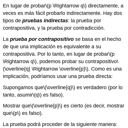
En lugar de probar
\(p \Rightarrow q\)
directamente, a
veces es más fácil probarlo indirectamente. Hay dos
tipos de
pruebas indirectas
: la prueba por
contrapositiva, y la prueba por contradicción.
La
prueba por contrapositivo
se basa en el hecho
de que una implicación es equivalente a su
contrapositiva. Por lo tanto, en lugar de probar
\(p
\Rightarrow q\)
, podemos probar su contrapositivo
\
(\overline{q} \Rightarrow \overline{p}\)
. Como es una
implicación, podríamos usar una prueba directa:
Supongamos que
\(\overline{q}\)
es verdadero (por lo
tanto, asumir
\(q\)
es falso).
Mostrar que
\(\overline{p}\)
es cierto (es decir, mostrar
que
\(p\)
es falso).
La prueba podrá proceder de la siguiente manera: