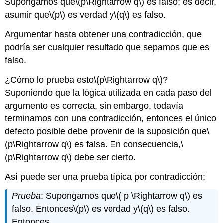
Supongamos que
\(p\Rightarrow q\)
es falso; es decir,
asumir que
\(p\)
es verdad y
\(q\)
es falso.
Argumentar hasta obtener una contradicción, que
podría ser cualquier resultado que sepamos que es
falso.
¿Cómo lo prueba esto
\(p\Rightarrow q\)
?
Suponiendo que la lógica utilizada en cada paso del
argumento es correcta, sin embargo, todavía
terminamos con una contradicción, entonces el único
defecto posible debe provenir de la suposición que
\
(p\Rightarrow q\)
es falsa. En consecuencia,
\
(p\Rightarrow q\)
debe ser cierto.
Así puede ser una prueba típica por contradicción:
Prueba
: Supongamos que
\( p \Rightarrow q\)
es
falso. Entonces
\(p\)
es verdad y
\(q\)
es falso.
Entonces