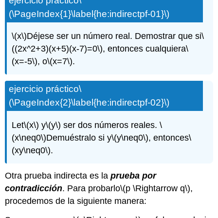
ejercicio práctico
\
(\PageIndex{1}\label{he:indirectpf-01}\)
\(x\)
Déjese ser un número real. Demostrar que si
\
((2x^2+3)(x+5)(x-7)=0\)
, entonces cualquiera
\
(x=-5\)
, o
\(x=7\)
.
ejercicio práctico
\
(\PageIndex{2}\label{he:indirectpf-02}\)
Let
\(x\)
y
\(y\)
ser dos números reales.
\
(x\neq0\)
Demuéstralo si y
\(y\neq0\)
, entonces
\
(xy\neq0\)
.
Otra prueba indirecta es la
prueba por
contradicción
. Para probarlo
\(p \Rightarrow q\)
,
procedemos de la siguiente manera: