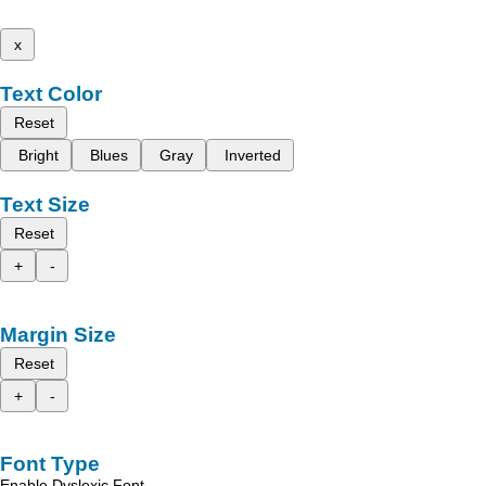
x
Text Color
Reset
Bright
Blues
Gray
Inverted
Text Size
Reset
+
-
Margin Size
Reset
+
-
Font Type
Enable Dyslexic Font