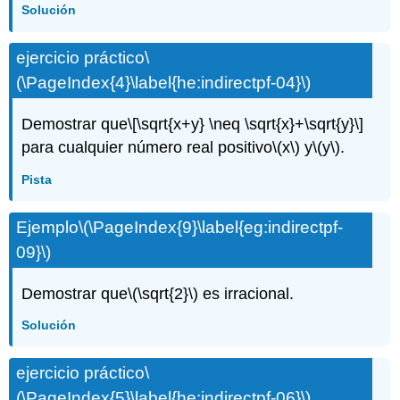
Solución
ejercicio práctico
\
(\PageIndex{4}\label{he:indirectpf-04}\)
Demostrar que
\[\sqrt{x+y} \neq \sqrt{x}+\sqrt{y}\]
para cualquier número real positivo
\(x\)
y
\(y\)
.
Pista
Ejemplo
\(\PageIndex{9}\label{eg:indirectpf-
09}\)
Demostrar que
\(\sqrt{2}\)
es irracional.
Solución
ejercicio práctico
\
(\PageIndex{5}\label{he:indirectpf-06}\)