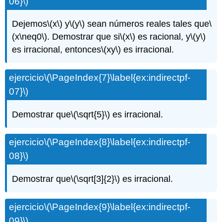
06}\)
Dejemos
\(x\)
y
\(y\)
sean números reales tales que
\
(x\neq0\)
. Demostrar que si
\(x\)
es racional, y
\(y\)
es irracional, entonces
\(xy\)
es irracional.
ejercicio
\(\PageIndex{7}\label{ex:indirectpf-
07}\)
Demostrar que
\(\sqrt{5}\)
es irracional.
ejercicio
\(\PageIndex{8}\label{ex:indirectpf-
08}\)
Demostrar que
\(\sqrt[3]{2}\)
es irracional.
ejercicio
\(\PageIndex{9}\label{ex:indirectpf-
09}\)