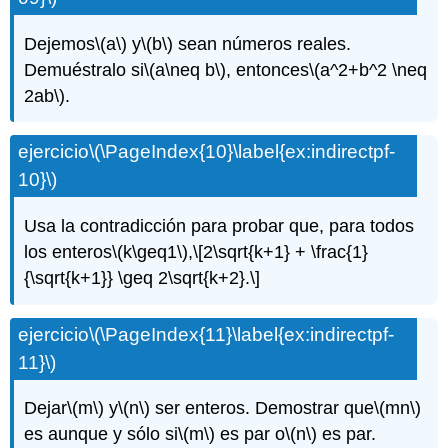
Dejemos
\(a\)
y
\(b\)
sean números reales.
Demuéstralo si
\(a\neq b\)
, entonces
\(a^2+b^2 \neq
2ab\)
.
ejercicio
\(\PageIndex{10}\label{ex:indirectpf-
10}\)
Usa la contradicción para probar que, para todos
los enteros
\(k\geq1\)
,
\[2\sqrt{k+1} + \frac{1}
{\sqrt{k+1}} \geq 2\sqrt{k+2}.\]
ejercicio
\(\PageIndex{11}\label{ex:indirectpf-
11}\)
Dejar
\(m\)
y
\(n\)
ser enteros. Demostrar que
\(mn\)
es aunque y sólo si
\(m\)
es par o
\(n\)
es par.