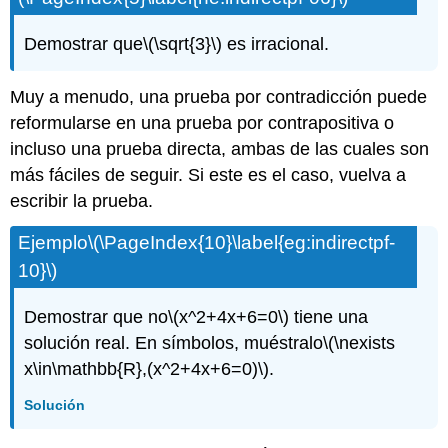
Demostrar que
\(\sqrt{3}\)
es irracional.
Muy a menudo, una prueba por contradicción puede
reformularse en una prueba por contrapositiva o
incluso una prueba directa, ambas de las cuales son
más fáciles de seguir. Si este es el caso, vuelva a
escribir la prueba.
Ejemplo
\(\PageIndex{10}\label{eg:indirectpf-
10}\)
Demostrar que no
\(x^2+4x+6=0\)
tiene una
solución real. En símbolos, muéstralo
\(\nexists
x\in\mathbb{R},(x^2+4x+6=0)\)
.
Solución