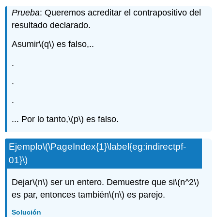
Prueba
: Queremos acreditar el contrapositivo del
resultado declarado.
Asumir
\(q\)
es falso,..
.
.
.
... Por lo tanto,
\(p\)
es falso.
Ejemplo
\(\PageIndex{1}\label{eg:indirectpf-
01}\)
Dejar
\(n\)
ser un entero. Demuestre que si
\(n^2\)
es par, entonces también
\(n\)
es parejo.
Solución