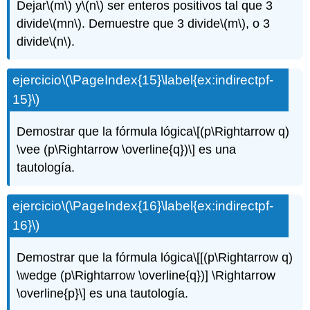
Dejar
\(m\)
y
\(n\)
ser enteros positivos tal que 3
divide
\(mn\)
. Demuestre que 3 divide
\(m\)
, o 3
divide
\(n\)
.
ejercicio
\(\PageIndex{15}\label{ex:indirectpf-
15}\)
Demostrar que la fórmula lógica
\[(p\Rightarrow q)
\vee (p\Rightarrow \overline{q})\]
es una
tautología.
ejercicio
\(\PageIndex{16}\label{ex:indirectpf-
16}\)
Demostrar que la fórmula lógica
\[[(p\Rightarrow q)
\wedge (p\Rightarrow \overline{q})] \Rightarrow
\overline{p}\]
es una tautología.