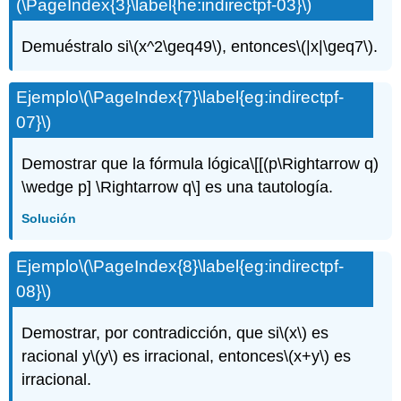
(\PageIndex{3}\label{he:indirectpf-03}\)
Demuéstralo si
\(x^2\geq49\)
, entonces
\(|x|\geq7\)
.
Ejemplo
\(\PageIndex{7}\label{eg:indirectpf-
07}\)
Demostrar que la fórmula lógica
\[[(p\Rightarrow q)
\wedge p] \Rightarrow q\]
es una tautología.
Solución
Ejemplo
\(\PageIndex{8}\label{eg:indirectpf-
08}\)
Demostrar, por contradicción, que si
\(x\)
es
racional y
\(y\)
es irracional, entonces
\(x+y\)
es
irracional.