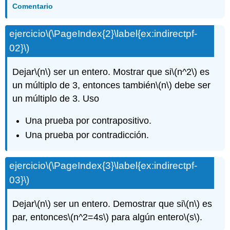
Comentario
ejercicio
\(\PageIndex{2}\label{ex:indirectpf-
02}\)
Dejar
\(n\)
ser un entero. Mostrar que si
\(n^2\)
es
un múltiplo de 3, entonces también
\(n\)
debe ser
un múltiplo de 3. Uso
Una prueba por contrapositivo.
Una prueba por contradicción.
ejercicio
\(\PageIndex{3}\label{ex:indirectpf-
03}\)
Dejar
\(n\)
ser un entero. Demostrar que si
\(n\)
es
par, entonces
\(n^2=4s\)
para algún entero
\(s\)
.