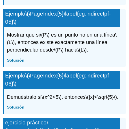
Ejemplo
\(\PageIndex{5}\label{eg:indirectpf-
05}\)
Mostrar que si
\(P\)
es un punto no en una línea
\
(L\)
, entonces existe exactamente una línea
perpendicular desde
\(P\)
hacia
\(L\)
.
Solución
Ejemplo
\(\PageIndex{6}\label{eg:indirectpf-
06}\)
Demuéstralo si
\(x^2<5\)
, entonces
\(|x|<\sqrt{5}\)
.
Solución
ejercicio práctico
\