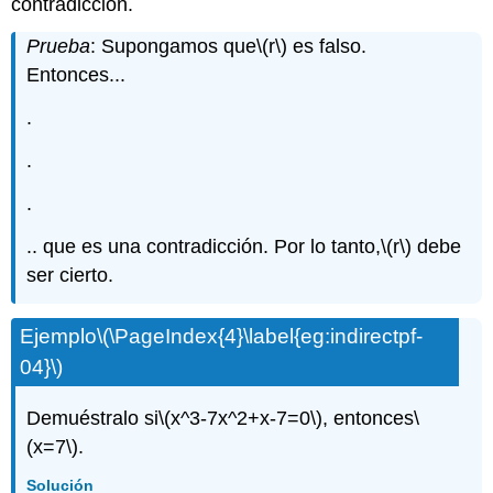
contradicción.
Prueba
: Supongamos que
\(r\)
es falso.
Entonces...
.
.
.
.. que es una contradicción. Por lo tanto,
\(r\)
debe
ser cierto.
Ejemplo
\(\PageIndex{4}\label{eg:indirectpf-
04}\)
Demuéstralo si
\(x^3-7x^2+x-7=0\)
, entonces
\
(x=7\)
.
Solución