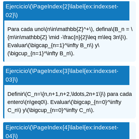
Ejercicio
\(\PageIndex{2}\label{ex:indexset-
02}\)
Para cada uno
\(n\in\mathbb{Z}^+\)
, defina
\(B_n = \
{m\in\mathbb{Z} \mid -\frac{n}{2}\leq m\leq 3n\}\)
.
Evaluar
\(\bigcap_{n=1}^\infty B_n\)
y
\
(\bigcup_{n=1}^\infty B_n\)
.
Ejercicio
\(\PageIndex{3}\label{ex:indexset-
03}\)
Definir
\(C_n=\{n,n+1,n+2,\ldots,2n+1\}\)
para cada
entero
\(n\geq0\)
. Evaluar
\(\bigcap_{n=0}^\infty
C_n\)
y
\(\bigcup_{n=0}^\infty C_n\)
.
Ejercicio
\(\PageIndex{4}\label{ex:indexset-
04}\)