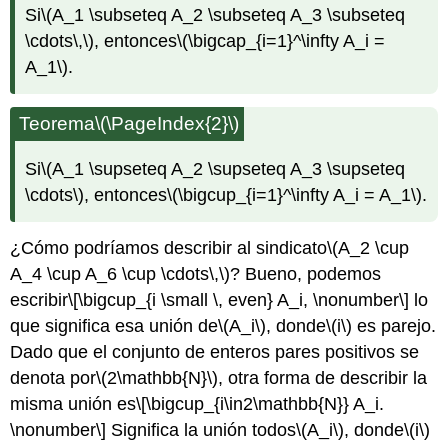
Si
\(A_1 \subseteq A_2 \subseteq A_3 \subseteq
\cdots\,\)
, entonces
\(\bigcap_{i=1}^\infty A_i =
A_1\)
.
Teorema
\(\PageIndex{2}\)
Si
\(A_1 \supseteq A_2 \supseteq A_3 \supseteq
\cdots\)
, entonces
\(\bigcup_{i=1}^\infty A_i = A_1\)
.
¿Cómo podríamos describir al sindicato
\(A_2 \cup
A_4 \cup A_6 \cup \cdots\,\)
? Bueno, podemos
escribir
\[\bigcup_{i \small \, even} A_i, \nonumber\]
lo
que significa esa unión de
\(A_i\)
, donde
\(i\)
es parejo.
Dado que el conjunto de enteros pares positivos se
denota por
\(2\mathbb{N}\)
, otra forma de describir la
misma unión es
\[\bigcup_{i\in2\mathbb{N}} A_i.
\nonumber\]
Significa la unión todos
\(A_i\)
, donde
\(i\)