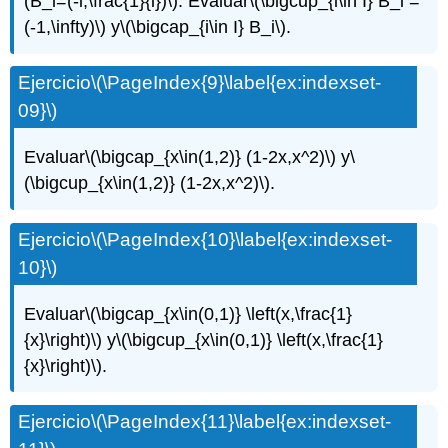
(B_i=(-i,\frac{1}{i})\)
. Evaluar
\(\bigcup_{i\in I} B_i =
(-1,\infty)\)
y
\(\bigcap_{i\in I} B_i\)
.
Ejercicio
\(\PageIndex{9}\label{ex:indexset-
09}\)
Evaluar
\(\bigcap_{x\in(1,2)} (1-2x,x^2)\)
y
\
(\bigcup_{x\in(1,2)} (1-2x,x^2)\)
.
Ejercicio
\(\PageIndex{10}\label{ex:indexset-
10}\)
Evaluar
\(\bigcap_{x\in(0,1)} \left(x,\frac{1}
{x}\right)\)
y
\(\bigcup_{x\in(0,1)} \left(x,\frac{1}
{x}\right)\)
.
Ejercicio
\(\PageIndex{11}\label{ex:indexset-