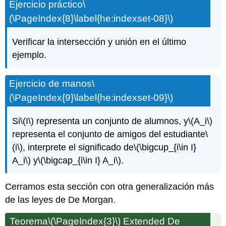
Ejercicio práctico
\
(\PageIndex{8}\label{he:indexset-08}\)
Verificar la intersección y unión en el último
ejemplo.
Ejercicio de manos
\
(\PageIndex{9}\label{he:indexset-09}\)
Si
\(I\)
representa un conjunto de alumnos, y
\(A_i\)
representa el conjunto de amigos del estudiante
\
(i\)
, interprete el significado de
\(\bigcup_{i\in I}
A_i\)
y
\(\bigcap_{i\in I} A_i\)
.
Cerramos esta sección con otra generalización más
de las leyes de De Morgan.
Teorema
\(\PageIndex{3}\)
Extended De