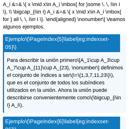
A_i &=& \{ x \mid x\in A_i \mbox{ for }some \, \, i\in I
\}, \\ \bigcap_{i\in I} A_i &=& \{ x \mid x\in A_i \mbox{
for } all \, \, i\in I \}. \end{aligned} \nonumber\]
Veamos
algunos ejemplos.
Ejemplo
\(\PageIndex{5}\label{eg:indexset-
05}\)
Para describir la unión primero
\[A_1\cup A_3\cup
A_7\cup A_{11}\cup A_{23}, \nonumber\]
definimos
el conjunto de índices a ser
\(I=\{1,3,7,11,23\}\)
,
que es el conjunto de todos los subíndices
utilizados en la unión. Ahora la unión puede
describirse convenientemente como
\(\bigcup_{i\in
I} A_i\)
.
Ejemplo
\(\PageIndex{6}\label{eg:indexset-