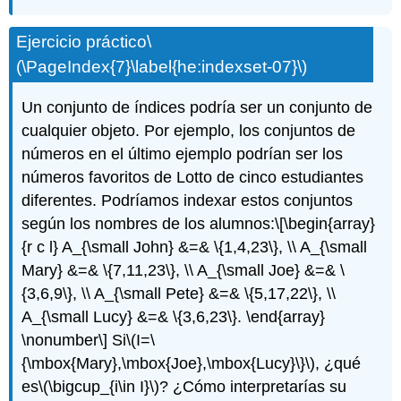
Ejercicio práctico
\
(\PageIndex{7}\label{he:indexset-07}\)
Un conjunto de índices podría ser un conjunto de
cualquier objeto. Por ejemplo, los conjuntos de
números en el último ejemplo podrían ser los
números favoritos de Lotto de cinco estudiantes
diferentes. Podríamos indexar estos conjuntos
según los nombres de los alumnos:
\[\begin{array}
{r c l} A_{\small John} &=& \{1,4,23\}, \\ A_{\small
Mary} &=& \{7,11,23\}, \\ A_{\small Joe} &=& \
{3,6,9\}, \\ A_{\small Pete} &=& \{5,17,22\}, \\
A_{\small Lucy} &=& \{3,6,23\}. \end{array}
\nonumber\]
Si
\(I=\
{\mbox{Mary},\mbox{Joe},\mbox{Lucy}\}\)
, ¿qué
es
\(\bigcup_{i\in I}\)
? ¿Cómo interpretarías su