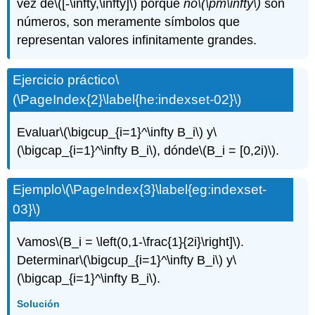
vez de
\([-\infty,\infty]\)
porque
no
\(\pm\infty\)
son
números, son meramente símbolos que
representan valores infinitamente grandes.
Ejercicio práctico
\
(\PageIndex{2}\label{he:indexset-02}\)
Evaluar
\(\bigcup_{i=1}^\infty B_i\)
y
\
(\bigcap_{i=1}^\infty B_i\)
, dónde
\(B_i = [0,2i)\)
.
Ejemplo
\(\PageIndex{3}\label{eg:indexset-
03}\)
Vamos
\(B_i = \left(0,1-\frac{1}{2i}\right]\)
.
Determinar
\(\bigcup_{i=1}^\infty B_i\)
y
\
(\bigcap_{i=1}^\infty B_i\)
.
Solución