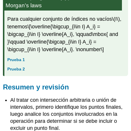
Morgan's laws
Para cualquier conjunto de índices no vacíos
\(I\)
,
tenemos
\[\overline{\bigcup_{i\in I} A_i} =
\bigcap_{i\in I} \overline{A_i}, \qquad\mbox{ and
}\qquad \overline{\bigcap_{i\in I} A_i} =
\bigcup_{i\in I} \overline{A_i}. \nonumber\]
Prueba 1
Prueba 2
Resumen y revisión
Al tratar con intersección arbitraria o unión de
intervalos, primero identifique los puntos finales,
luego analice los conjuntos involucrados en la
operación para determinar si se debe incluir o
excluir un punto final.