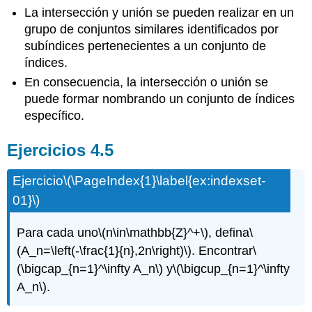
La intersección y unión se pueden realizar en un
grupo de conjuntos similares identificados por
subíndices pertenecientes a un conjunto de
índices.
En consecuencia, la intersección o unión se
puede formar nombrando un conjunto de índices
específico.
Ejercicios 4.5
Ejercicio
\(\PageIndex{1}\label{ex:indexset-
01}\)
Para cada uno
\(n\in\mathbb{Z}^+\)
, defina
\
(A_n=\left(-\frac{1}{n},2n\right)\)
. Encontrar
\
(\bigcap_{n=1}^\infty A_n\)
y
\(\bigcup_{n=1}^\infty
A_n\)
.