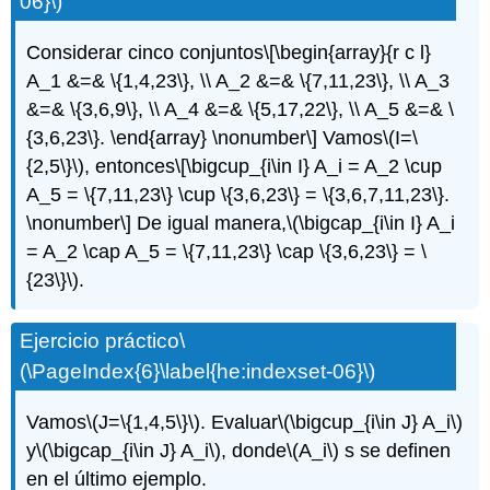
06}\)
Considerar cinco conjuntos
\[\begin{array}{r c l}
A_1 &=& \{1,4,23\}, \\ A_2 &=& \{7,11,23\}, \\ A_3
&=& \{3,6,9\}, \\ A_4 &=& \{5,17,22\}, \\ A_5 &=& \
{3,6,23\}. \end{array} \nonumber\]
Vamos
\(I=\
{2,5\}\)
, entonces
\[\bigcup_{i\in I} A_i = A_2 \cup
A_5 = \{7,11,23\} \cup \{3,6,23\} = \{3,6,7,11,23\}.
\nonumber\]
De igual manera,
\(\bigcap_{i\in I} A_i
= A_2 \cap A_5 = \{7,11,23\} \cap \{3,6,23\} = \
{23\}\)
.
Ejercicio práctico
\
(\PageIndex{6}\label{he:indexset-06}\)
Vamos
\(J=\{1,4,5\}\)
. Evaluar
\(\bigcup_{i\in J} A_i\)
y
\(\bigcap_{i\in J} A_i\)
, donde
\(A_i\)
s se definen
en el último ejemplo.