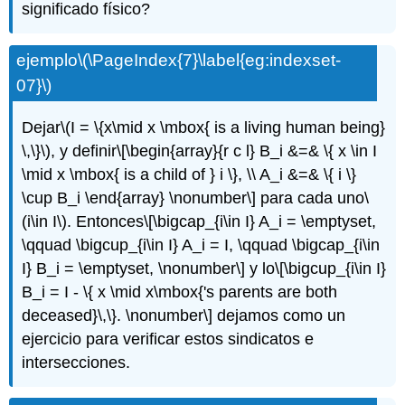
significado físico?
ejemplo
\(\PageIndex{7}\label{eg:indexset-
07}\)
Dejar
\(I = \{x\mid x \mbox{ is a living human being}
\,\}\)
, y definir
\[\begin{array}{r c l} B_i &=& \{ x \in I
\mid x \mbox{ is a child of } i \}, \\ A_i &=& \{ i \}
\cup B_i \end{array} \nonumber\]
para cada uno
\
(i\in I\)
. Entonces
\[\bigcap_{i\in I} A_i = \emptyset,
\qquad \bigcup_{i\in I} A_i = I, \qquad \bigcap_{i\in
I} B_i = \emptyset, \nonumber\]
y lo
\[\bigcup_{i\in I}
B_i = I - \{ x \mid x\mbox{'s parents are both
deceased}\,\}. \nonumber\]
dejamos como un
ejercicio para verificar estos sindicatos e
intersecciones.