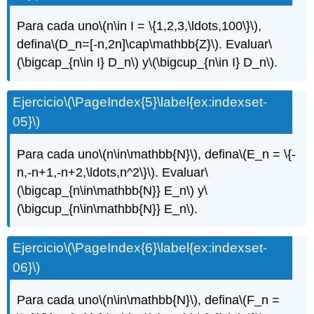
Para cada uno
\(n\in I = \{1,2,3,\ldots,100\}\)
,
defina
\(D_n=[-n,2n]\cap\mathbb{Z}\)
. Evaluar
\
(\bigcap_{n\in I} D_n\)
y
\(\bigcup_{n\in I} D_n\)
.
Ejercicio
\(\PageIndex{5}\label{ex:indexset-
05}\)
Para cada uno
\(n\in\mathbb{N}\)
, defina
\(E_n = \{-
n,-n+1,-n+2,\ldots,n^2\}\)
. Evaluar
\
(\bigcap_{n\in\mathbb{N}} E_n\)
y
\
(\bigcup_{n\in\mathbb{N}} E_n\)
.
Ejercicio
\(\PageIndex{6}\label{ex:indexset-
06}\)
Para cada uno
\(n\in\mathbb{N}\)
, defina
\(F_n =