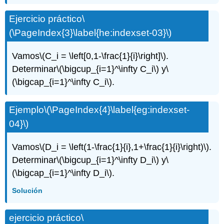
Ejercicio práctico
\
(\PageIndex{3}\label{he:indexset-03}\)
Vamos
\(C_i = \left[0,1-\frac{1}{i}\right]\)
.
Determinar
\(\bigcup_{i=1}^\infty C_i\)
y
\
(\bigcap_{i=1}^\infty C_i\)
.
Ejemplo
\(\PageIndex{4}\label{eg:indexset-
04}\)
Vamos
\(D_i = \left(1-\frac{1}{i},1+\frac{1}{i}\right)\)
.
Determinar
\(\bigcup_{i=1}^\infty D_i\)
y
\
(\bigcap_{i=1}^\infty D_i\)
.
Solución
ejercicio práctico
\