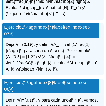
\left\{\frac{m}{n} \mid m\in\mathbb{Z}\right\}\)
.
Evaluar
\(\bigcap_{n\in\mathbb{N}} F_n\)
y
\
(\bigcup_{n\in\mathbb{N}} F_n\)
.
Ejercicio
\(\PageIndex{7}\label{ex:indexset-
07}\)
Dejar
\(I=(0,1)\)
, y definir
\(A_i = \left[1,\frac{1}
{i}\right]\)
para cada uno
\(i\in I\)
. Por ejemplo
\
(A_{0.5} = [1,2]\)
y
\(A_{\frac{\pi}{4}} =
\left[1,\frac{4}{\pi}\right]\)
. Evaluar
\(\bigcup_{i\in I}
A_i\)
y
\(\bigcap_{i\in I} A_i\)
.
Ejercicio
\(\PageIndex{8}\label{ex:indexset-
08}\)
Definir
\(I=(0,1)\)
, y para cada uno
\(i\in I\)
, vamos
\