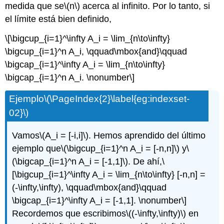
medida que se
\(n\)
acerca al infinito. Por lo tanto, si
el límite está bien definido,
\[\bigcup_{i=1}^\infty A_i = \lim_{n\to\infty}
\bigcup_{i=1}^n A_i, \qquad\mbox{and}\qquad
\bigcap_{i=1}^\infty A_i = \lim_{n\to\infty}
\bigcap_{i=1}^n A_i. \nonumber\]
Ejemplo
\(\PageIndex{2}\label{eg:indexset-
02}\)
Vamos
\(A_i = [-i,i]\)
. Hemos aprendido del último
ejemplo que
\(\bigcup_{i=1}^n A_i = [-n,n]\)
y
\
(\bigcap_{i=1}^n A_i = [-1,1]\)
. De ahí,
\
[\bigcup_{i=1}^\infty A_i = \lim_{n\to\infty} [-n,n] =
(-\infty,\infty), \qquad\mbox{and}\qquad
\bigcap_{i=1}^\infty A_i = [-1,1]. \nonumber\]
Recordemos que escribimos
\((-\infty,\infty)\)
en