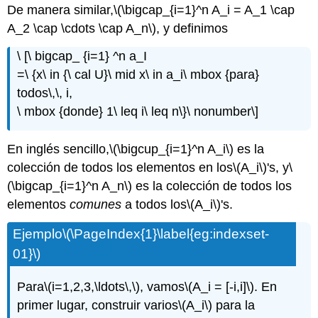
De manera similar,
\(\bigcap_{i=1}^n A_i = A_1 \cap
A_2 \cap \cdots \cap A_n\)
, y definimos
\ [\ bigcap_ {i=1} ^n a_I
=\ {x\ in {\ cal U}\ mid x\ in a_i\ mbox {para}
todos\,\, i,
\ mbox {donde} 1\ leq i\ leq n\}\ nonumber\]
En inglés sencillo,
\(\bigcup_{i=1}^n A_i\)
es la
colección de todos los elementos en los
\(A_i\)
's, y
\
(\bigcap_{i=1}^n A_n\)
es la colección de todos los
elementos
comunes
a todos los
\(A_i\)
's.
Ejemplo
\(\PageIndex{1}\label{eg:indexset-
01}\)
Para
\(i=1,2,3,\ldots\,\)
, vamos
\(A_i = [-i,i]\)
. En
primer lugar, construir varios
\(A_i\)
para la