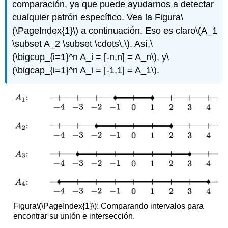
comparación, ya que puede ayudarnos a detectar
cualquier patrón específico. Vea la Figura
\
(\PageIndex{1}\)
a continuación. Eso es claro
\(A_1
\subset A_2 \subset \cdots\,\)
. Así,
\
(\bigcup_{i=1}^n A_i = [-n,n] = A_n\)
, y
\
(\bigcap_{i=1}^n A_i = [-1,1] = A_1\)
.
Figura
\(\PageIndex{1}\)
: Comparando intervalos para
encontrar su unión e intersección.