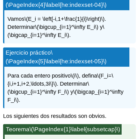
(\PageIndex{4}\label{he:indexset-04}\)
Vamos
\(E_i = \left[-i,1+\frac{1}{i}\right)\)
.
Determinar
\(\bigcup_{i=1}^\infty E_i\)
y
\
(\bigcap_{i=1}^\infty E_i\)
.
Ejercicio práctico
\
(\PageIndex{5}\label{he:indexset-05}\)
Para cada entero positivo
\(i\)
, defina
\(F_i=\
{i,i+1,i+2,\ldots,3i\}\)
. Determinar
\
(\bigcup_{i=1}^\infty F_i\)
y
\(\bigcap_{i=1}^\infty
F_i\)
.
Los siguientes dos resultados son obvios.
Teorema
\(\PageIndex{1}\label{subsetcap}\)