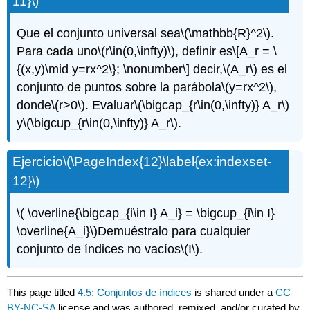
11}\)
Que el conjunto universal sea
\(\mathbb{R}^2\)
.
Para cada uno
\(r\in(0,\infty)\)
, definir es
\[A_r = \
{(x,y)\mid y=rx^2\}; \nonumber\]
decir,
\(A_r\)
es el
conjunto de puntos sobre la parábola
\(y=rx^2\)
,
donde
\(r>0\)
. Evaluar
\(\bigcap_{r\in(0,\infty)} A_r\)
y
\(\bigcup_{r\in(0,\infty)} A_r\)
.
Ejercicio
\(\PageIndex{12}\label{ex:indexset-
12}\)
\( \overline{\bigcap_{i\in I} A_i} = \bigcup_{i\in I}
\overline{A_i}\)
Demuéstralo para cualquier
conjunto de índices no vacíos
\(I\)
.
This page titled
4.5: Conjuntos de índices
is shared under a
CC
BY-NC-SA
license and was authored, remixed, and/or curated by