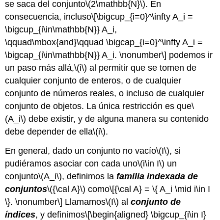
se saca del conjunto
\(2\mathbb{N}\)
. En
consecuencia, incluso
\[\bigcup_{i=0}^\infty A_i =
\bigcup_{i\in\mathbb{N}} A_i,
\qquad\mbox{and}\qquad \bigcap_{i=0}^\infty A_i =
\bigcap_{i\in\mathbb{N}} A_i. \nonumber\]
podemos ir
un paso más allá,
\(i\)
al permitir que se tomen de
cualquier conjunto de enteros, o de cualquier
conjunto de números reales, o incluso de cualquier
conjunto de objetos. La única restricción es que
\
(A_i\)
debe existir, y de alguna manera su contenido
debe depender de ella
\(i\)
.
En general, dado un conjunto no vacío
\(I\)
, si
pudiéramos asociar con cada uno
\(i\in I\)
un
conjunto
\(A_i\)
, definimos la
familia indexada de
conjuntos
\({\cal A}\)
como
\[{\cal A} = \{ A_i \mid i\in I
\}. \nonumber\]
Llamamos
\(I\)
al
conjunto de
índices
, y definimos
\[\begin{aligned} \bigcup_{i\in I}