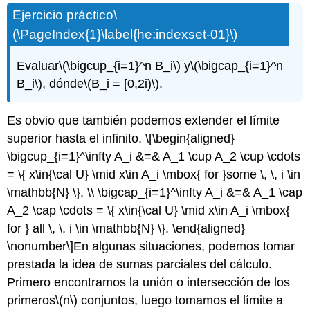
Ejercicio práctico
\
(\PageIndex{1}\label{he:indexset-01}\)
Evaluar
\(\bigcup_{i=1}^n B_i\)
y
\(\bigcap_{i=1}^n
B_i\)
, dónde
\(B_i = [0,2i)\)
.
Es obvio que también podemos extender el límite
superior hasta el infinito.
\[\begin{aligned}
\bigcup_{i=1}^\infty A_i &=& A_1 \cup A_2 \cup \cdots
= \{ x\in{\cal U} \mid x\in A_i \mbox{ for }some \, \, i \in
\mathbb{N} \}, \\ \bigcap_{i=1}^\infty A_i &=& A_1 \cap
A_2 \cap \cdots = \{ x\in{\cal U} \mid x\in A_i \mbox{
for } all \, \, i \in \mathbb{N} \}. \end{aligned}
\nonumber\]
En algunas situaciones, podemos tomar
prestada la idea de sumas parciales del cálculo.
Primero encontramos la unión o intersección de los
primeros
\(n\)
conjuntos, luego tomamos el límite a