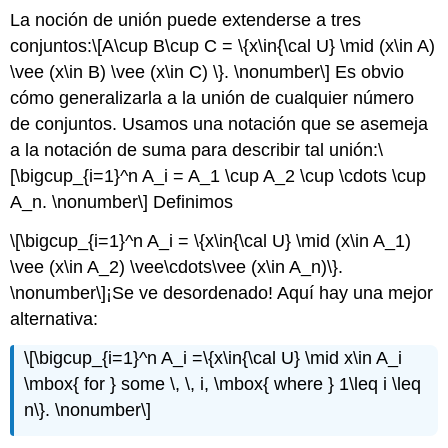
La noción de unión puede extenderse a tres
conjuntos:
\[A\cup B\cup C = \{x\in{\cal U} \mid (x\in A)
\vee (x\in B) \vee (x\in C) \}. \nonumber\]
Es obvio
cómo generalizarla a la unión de cualquier número
de conjuntos. Usamos una notación que se asemeja
a la notación de suma para describir tal unión:
\
[\bigcup_{i=1}^n A_i = A_1 \cup A_2 \cup \cdots \cup
A_n. \nonumber\]
Definimos
\[\bigcup_{i=1}^n A_i = \{x\in{\cal U} \mid (x\in A_1)
\vee (x\in A_2) \vee\cdots\vee (x\in A_n)\}.
\nonumber\]
¡Se ve desordenado! Aquí hay una mejor
alternativa:
\[\bigcup_{i=1}^n A_i =\{x\in{\cal U} \mid x\in A_i
\mbox{ for } some \, \, i, \mbox{ where } 1\leq i \leq
n\}. \nonumber\]