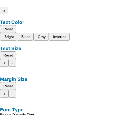
x
Text Color
Reset
Bright
Blues
Gray
Inverted
Text Size
Reset
+
-
Margin Size
Reset
+
-
Font Type
Enable Dyslexic Font