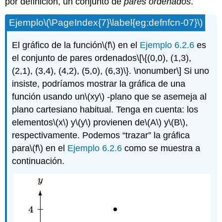
por definición, un conjunto de
pares ordenados
.
Ejemplo
\(\PageIndex{7}\label{eg:defnfcn-07}\)
El gráfico de la función
\(f\)
en el
Ejemplo 6.2.6
es
el conjunto de pares ordenados
\[\{(0,0), (1,3),
(2,1), (3,4), (4,2), (5,0), (6,3)\}. \nonumber\]
Si uno
insiste, podríamos mostrar la gráfica de una
función usando un
\(xy\)
-plano que se asemeja al
plano cartesiano habitual. Tenga en cuenta: los
elementos
\(x\)
y
\(y\)
provienen de
\(A\)
y
\(B\)
,
respectivamente. Podemos “trazar” la gráfica
para
\(f\)
en el
Ejemplo 6.2.6
como se muestra a
continuación.