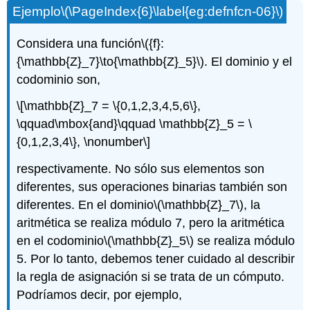
Ejemplo
\(\PageIndex{6}\label{eg:defnfcn-06}\)
Considera una función
\({f}:
{\mathbb{Z}_7}\to{\mathbb{Z}_5}\)
. El dominio y el
codominio son,
\[\mathbb{Z}_7 = \{0,1,2,3,4,5,6\},
\qquad\mbox{and}\qquad \mathbb{Z}_5 = \
{0,1,2,3,4\}, \nonumber\]
respectivamente. No sólo sus elementos son
diferentes, sus operaciones binarias también son
diferentes. En el dominio
\(\mathbb{Z}_7\)
, la
aritmética se realiza módulo 7, pero la aritmética
en el codominio
\(\mathbb{Z}_5\)
se realiza módulo
5. Por lo tanto, debemos tener cuidado al describir
la regla de asignación si se trata de un cómputo.
Podríamos decir, por ejemplo,