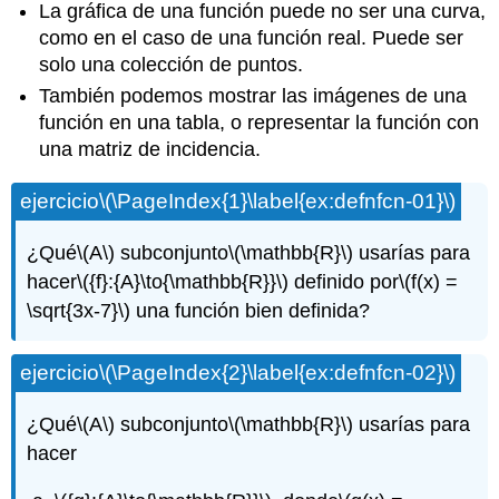
La gráfica de una función puede no ser una curva,
como en el caso de una función real. Puede ser
solo una colección de puntos.
También podemos mostrar las imágenes de una
función en una tabla, o representar la función con
una matriz de incidencia.
ejercicio
\(\PageIndex{1}\label{ex:defnfcn-01}\)
¿Qué
\(A\)
subconjunto
\(\mathbb{R}\)
usarías para
hacer
\({f}:{A}\to{\mathbb{R}}\)
definido por
\(f(x) =
\sqrt{3x-7}\)
una función bien definida?
ejercicio
\(\PageIndex{2}\label{ex:defnfcn-02}\)
¿Qué
\(A\)
subconjunto
\(\mathbb{R}\)
usarías para
hacer