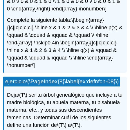
& 0 \\ 0 & 0 & 1 & 0 \\ 1 & 0 & 0 & 0 \\ 0 & 0 & 1 &
0 \end{array}\right) \end{array} \nonumber\]
Complete la siguiente tabla:
\[\begin{array}
{|c||c|c|c|c|} \hline x & 1 & 2 & 3 & 4 \\ \hline p(x) &
\qquad & \qquad & \qquad & \qquad \\ \hline
\end{array} \hskip0.4in \begin{array}{|c||c|c|c|c|}
\hline x & 1 & 2 & 3 & 4 \\ \hline q(x) & \qquad &
\qquad & \qquad & \qquad \\ \hline \end{array}
\nonumber\]
ejercicio
\(\PageIndex{8}\label{ex:defnfcn-08}\)
Deja
\(T\)
ser tu árbol genealógico que incluye a tu
madre biológica, tu abuela materna, tu bisabuela
materna, etc., y todas sus descendientes
femeninas. Determinar cuál de los siguientes
define una función de
\(T\)
a
\(T\)
.