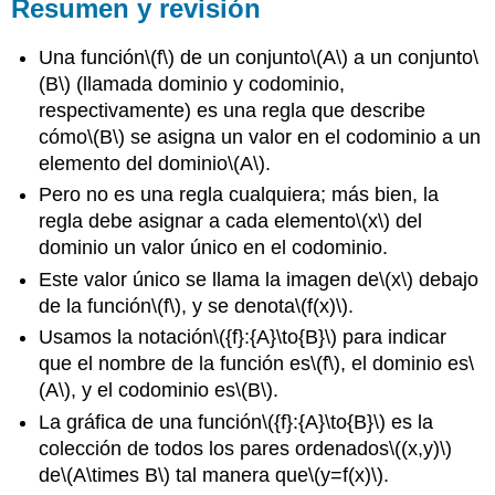
Resumen y revisión
Una función
\(f\)
de un conjunto
\(A\)
a un conjunto
\
(B\)
(llamada dominio y codominio,
respectivamente) es una regla que describe
cómo
\(B\)
se asigna un valor en el codominio a un
elemento del dominio
\(A\)
.
Pero no es una regla cualquiera; más bien, la
regla debe asignar a cada elemento
\(x\)
del
dominio un valor único en el codominio.
Este valor único se llama la imagen de
\(x\)
debajo
de la función
\(f\)
, y se denota
\(f(x)\)
.
Usamos la notación
\({f}:{A}\to{B}\)
para indicar
que el nombre de la función es
\(f\)
, el dominio es
\
(A\)
, y el codominio es
\(B\)
.
La gráfica de una función
\({f}:{A}\to{B}\)
es la
colección de todos los pares ordenados
\((x,y)\)
de
\(A\times B\)
tal manera que
\(y=f(x)\)
.