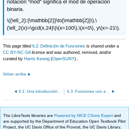
notación “mod” significa el mod de operación
binaria.
\({\ell_2}:{\mathbb{Z}}\to{\mathbb{Z}}\)
,
\
(\ell_2(x)=\gcd(x,24)\)
\(x=100\)
,
\(x=0\)
, y
\(x=-21\)
.
This page titled
6.2: Definición de Funciones
is shared under a
CC BY-NC-SA
license and was authored, remixed, and/or
curated by
Harris Kwong
(
OpenSUNY
) .
Volver arriba
6.1: Una introducción a las funciones
6.3: Funciones uno a uno
The LibreTexts libraries are
Powered by NICE CXone Expert
and
are supported by the Department of Education Open Textbook Pilot
Project, the UC Davis Office of the Provost, the UC Davis Library,