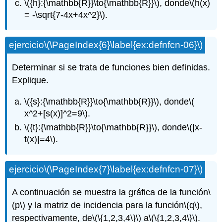
\({h}:{\mathbb{R}}\to{\mathbb{R}}\)
, donde
\(h(x)
= -\sqrt{7-4x+4x^2}\)
.
ejercicio
\(\PageIndex{6}\label{ex:defnfcn-06}\)
Determinar si se trata de funciones bien definidas.
Explique.
\({s}:{\mathbb{R}}\to{\mathbb{R}}\)
, donde
\(
x^2+[s(x)]^2=9\)
.
\({t}:{\mathbb{R}}\to{\mathbb{R}}\)
, donde
\(|x-
t(x)|=4\)
.
ejercicio
\(\PageIndex{7}\label{ex:defnfcn-07}\)
A continuación se muestra la gráfica de la función
\
(p\)
y la matriz de incidencia para la función
\(q\)
,
respectivamente, de
\(\{1,2,3,4\}\)
a
\(\{1,2,3,4\}\)
.