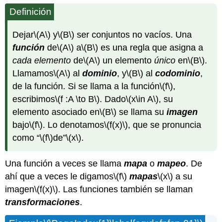
Definición
Dejar
\(A\)
y
\(B\)
ser conjuntos no vacíos. Una
función
de
\(A\)
a
\(B\)
es una regla que asigna a
cada elemento
de
\(A\)
un elemento
único
en
\(B\)
.
Llamamos
\(A\)
al
dominio
, y
\(B\)
al
codominio
,
de la función. Si se llama a la función
\(f\)
,
escribimos
\(f :A \to B\)
. Dado
\(x\in A\)
, su
elemento asociado en
\(B\)
se llama su
imagen
bajo
\(f\)
. Lo denotamos
\(f(x)\)
, que se pronuncia
como “
\(f\)
de”
\(x\)
.
Una función a veces se llama
mapa
o
mapeo
. De
ahí que a veces le digamos
\(f\)
mapas
\(x\)
a su
imagen
\(f(x)\)
. Las funciones también se llaman
transformaciones
.