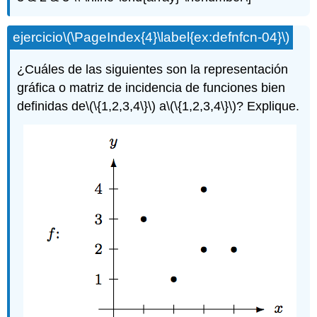
ejercicio
\(\PageIndex{4}\label{ex:defnfcn-04}\)
¿Cuáles de las siguientes son la representación
gráfica o matriz de incidencia de funciones bien
definidas de
\(\{1,2,3,4\}\)
a
\(\{1,2,3,4\}\)
? Explique.