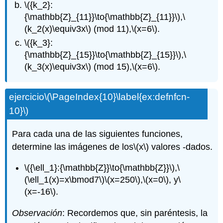
\({k_2}:
{\mathbb{Z}_{11}}\to{\mathbb{Z}_{11}}\)
,
\
(k_2(x)\equiv3x\)
(mod 11),
\(x=6\)
.
\({k_3}:
{\mathbb{Z}_{15}}\to{\mathbb{Z}_{15}}\)
,
\
(k_3(x)\equiv3x\)
(mod 15),
\(x=6\)
.
ejercicio
\(\PageIndex{10}\label{ex:defnfcn-
10}\)
Para cada una de las siguientes funciones,
determine las imágenes de los
\(x\)
valores -dados.
\({\ell_1}:{\mathbb{Z}}\to{\mathbb{Z}}\)
,
\
(\ell_1(x)=x\bmod7\)
\(x=250\)
,
\(x=0\)
, y
\
(x=-16\)
.
Observación
: Recordemos que, sin paréntesis, la