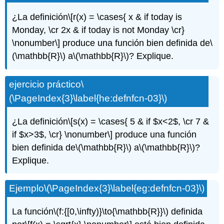
¿La definición
\[r(x) = \cases{ x & if today is
Monday, \cr 2x & if today is not Monday \cr}
\nonumber\]
produce una función bien definida de
\
(\mathbb{R}\)
a
\(\mathbb{R}\)
? Explique.
ejercicio práctico
\
(\PageIndex{3}\label{he:defnfcn-03}\)
¿La definición
\[s(x) = \cases{ 5 & if $x<2$, \cr 7 &
if $x>3$, \cr} \nonumber\]
produce una función
bien definida de
\(\mathbb{R}\)
a
\(\mathbb{R}\)
?
Explique.
Ejemplo
\(\PageIndex{3}\label{eg:defnfcn-03}\)
La función
\(f:{[0,\infty)}\to{\mathbb{R}}\)
definida