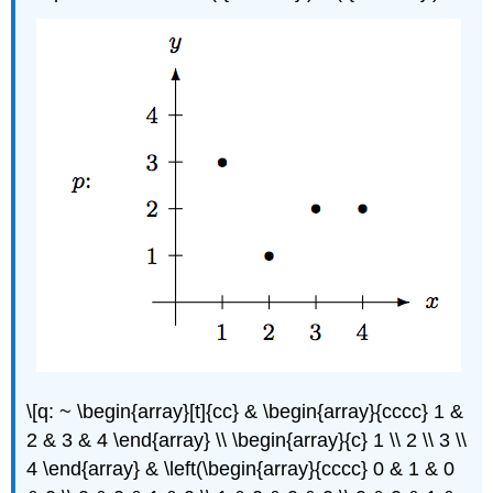
\[q: ~ \begin{array}[t]{cc} & \begin{array}{cccc} 1 &
2 & 3 & 4 \end{array} \\ \begin{array}{c} 1 \\ 2 \\ 3 \\
4 \end{array} & \left(\begin{array}{cccc} 0 & 1 & 0