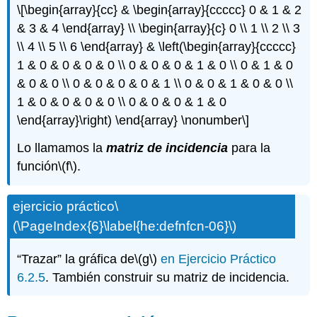
\[\begin{array}{cc} & \begin{array}{ccccc} 0 & 1 & 2
& 3 & 4 \end{array} \\ \begin{array}{c} 0 \\ 1 \\ 2 \\ 3
\\ 4 \\ 5 \\ 6 \end{array} & \left(\begin{array}{ccccc}
1 & 0 & 0 & 0 & 0 \\ 0 & 0 & 0 & 1 & 0 \\ 0 & 1 & 0
& 0 & 0 \\ 0 & 0 & 0 & 0 & 1 \\ 0 & 0 & 1 & 0 & 0 \\
1 & 0 & 0 & 0 & 0 \\ 0 & 0 & 0 & 1 & 0
\end{array}\right) \end{array} \nonumber\]
Lo llamamos la
matriz de incidencia
para la
función
\(f\)
.
ejercicio práctico
\
(\PageIndex{6}\label{he:defnfcn-06}\)
“Trazar” la gráfica de
\(g\)
en Ejercicio Práctico
6.2.5
. También construir su matriz de incidencia.