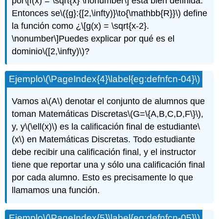
por
\[f(x) = \sqrt{x} \nonumber\]
está bien definida.
Entonces se
\({g}:{[2,\infty)}\to{\mathbb{R}}\)
define
la función como ¿
\[g(x) = \sqrt{x-2}.
\nonumber\]
Puedes explicar por qué es el
dominio
\([2,\infty)\)
?
Ejemplo
\(\PageIndex{4}\label{eg:defnfcn-04}\)
Vamos a
\(A\)
denotar el conjunto de alumnos que
toman Matemáticas Discretas
\(G=\{A,B,C,D,F\}\)
,
y, y
\(\ell(x)\)
es la calificación final de estudiante
\
(x\)
en Matemáticas Discretas. Todo estudiante
debe recibir una calificación final, y el instructor
tiene que reportar una y sólo una calificación final
por cada alumno. Esto es precisamente lo que
llamamos una función.
Ejemplo
\(\PageIndex{5}\label{eg:defnfcn-05}\)