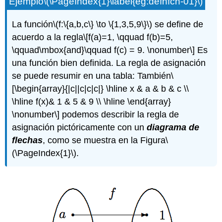
Ejemplo
\(\PageIndex{1}\label{eg:defnfcn-01}\)
La función
\(f:\{a,b,c\} \to \{1,3,5,9\}\)
se define de
acuerdo a la regla
\[f(a)=1, \qquad f(b)=5,
\qquad\mbox{and}\qquad f(c) = 9. \nonumber\]
Es
una función bien definida. La regla de asignación
se puede resumir en una tabla: También
\
[\begin{array}{|c||c|c|c|} \hline x & a & b & c \\
\hline f(x)& 1 & 5 & 9 \\ \hline \end{array}
\nonumber\]
podemos describir la regla de
asignación pictóricamente con un
diagrama de
flechas
, como se muestra en la Figura
\
(\PageIndex{1}\)
.