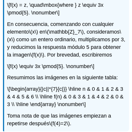
\[f(x) = z, \quad\mbox{where } z \equiv 3x
\pmod{5}. \nonumber\]
En consecuencia, comenzando con cualquier
elemento
\(x\)
en
\(\mathbb{Z}_7\)
, consideramos
\
(x\)
como un entero ordinario, multiplicamos por 3,
y reducimos la respuesta módulo 5 para obtener
la imagen
\(f(x)\)
. Por brevedad, escribiremos
\[f(x) \equiv 3x \pmod{5}. \nonumber\]
Resumimos las imágenes en la siguiente tabla:
\[\begin{array}{|c||*{7}{c|}} \hline n & 0 & 1 & 2 & 3
& 4 & 5 & 6 \\ \hline f(n) & 0 & 3 & 1 & 4 & 2 & 0 &
3 \\ \hline \end{array} \nonumber\]
Toma nota de que las imágenes empiezan a
repetirse después
\(f(4)=2\)
.