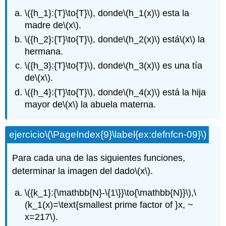
\({h_1}:{T}\to{T}\)
, donde
\(h_1(x)\)
esta la
madre de
\(x\)
.
\({h_2}:{T}\to{T}\)
, donde
\(h_2(x)\)
está
\(x\)
la
hermana.
\({h_3}:{T}\to{T}\)
, donde
\(h_3(x)\)
es una tía
de
\(x\)
.
\({h_4}:{T}\to{T}\)
, donde
\(h_4(x)\)
está la hija
mayor de
\(x\)
la abuela materna.
ejercicio
\(\PageIndex{9}\label{ex:defnfcn-09}\)
Para cada una de las siguientes funciones,
determinar la imagen del dado
\(x\)
.
\({k_1}:{\mathbb{N}-\{1\}}\to{\mathbb{N}}\)
,
\
(k_1(x)=\text{smallest prime factor of }x, ~
x=217\)
.