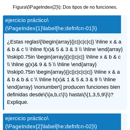
Figura
\(\PageIndex{2}\)
: Dos tipos de no funciones.
ejercicio práctico
\
(\PageIndex{1}\label{he:defnfcn-01}\)
¿Estas reglas
\[\begin{array}{|c||c|c|c|} \hline x & a
& b & c \\ \hline f(x)& 5 & 3 & 3 \\ \hline \end{array}
\hskip0.75in \begin{array}{|c||c|c|} \hline x & b & c
\\ \hline g(x)& 9 & 5 \\ \hline \end{array}
\hskip0.75in \begin{array}{|c||c|c|c|c|} \hline x & a
& b & b & c \\ \hline h(x)& 1 & 5 & 3 & 9 \\ \hline
\end{array} \nonumber\]
producen funciones bien
definidas desde
\(\{a,b,c\}\)
hasta
\(\{1,3,5,9\}\)
?
Explique.
ejercicio práctico
\
(\PageIndex{2}\label{he:defnfcn-02}\)