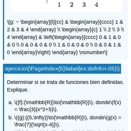
\[g: ~ \begin{array}[t]{cc} & \begin{array}{cccc} 1 &
2 & 3 & 4 \end{array} \\ \begin{array}{c} 1 \\ 2 \\ 3 \\
4 \end{array} & \left(\begin{array}{cccc} 0 & 1 & 0
& 0 \\ 0 & 0 & 0 & 0 \\ 1 & 0 & 0 & 0 \\ 0 & 0 & 1 &
0 \end{array}\right) \end{array} \nonumber\]
ejercicio
\(\PageIndex{5}\label{ex:defnfcn-05}\)
Determinar si se trata de funciones bien definidas.
Explique.
\({f}:{\mathbb{R}}\to{\mathbb{R}}\)
, donde
\(f(x)
= \frac{3}{x^2+5}\)
.
\({g}:{(5,\infty)}\to{\mathbb{R}}\)
, donde
\(g(x) =
\frac{7}{\sqrt{x-4}}\)
.