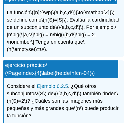
La función
\({n}:{\wp(\{a,b,c,d\})}\to{\mathbb{Z}}\)
se define como
\(n(S)=|S|\)
. Evalúa la cardinalidad
de un subconjunto de
\(\{a,b,c,d\}\)
. Por ejemplo,
\
[n\big(\{a,c\}\big) = n\big(\{b,d\}\big) = 2.
\nonumber\]
Tenga en cuenta que
\
(n(\emptyset)=0\)
.
ejercicio práctico
\
(\PageIndex{4}\label{he:defnfcn-04}\)
Considere el
Ejemplo 6.2.5
. ¿Qué otros
subconjuntos
\(S\)
de
\(\{a,b,c,d\}\)
también rinden
\
(n(S)=2\)
? ¿Cuáles son las imágenes más
pequeñas y más grandes que
\(n\)
puede producir
la función?