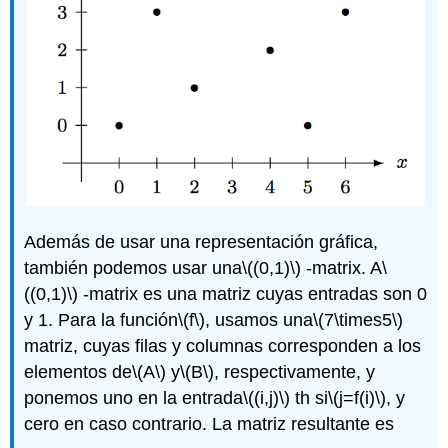
Además de usar una representación gráfica,
también podemos usar una
\((0,1)\)
-matrix. A
\
((0,1)\)
-matrix es una matriz cuyas entradas son 0
y 1. Para la función
\(f\)
, usamos una
\(7\times5\)
matriz, cuyas filas y columnas corresponden a los
elementos de
\(A\)
y
\(B\)
, respectivamente, y
ponemos uno en la entrada
\((i,j)\)
th si
\(j=f(i)\)
, y
cero en caso contrario. La matriz resultante es