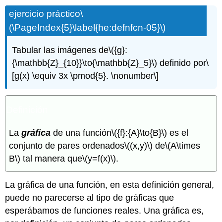
ejercicio práctico
\
(\PageIndex{5}\label{he:defnfcn-05}\)
Tabular las imágenes de
\({g}:
{\mathbb{Z}_{10}}\to{\mathbb{Z}_5}\)
definido por
\
[g(x) \equiv 3x \pmod{5}. \nonumber\]
Definición
La
gráfica
de una función
\({f}:{A}\to{B}\)
es el
conjunto de pares ordenados
\((x,y)\)
de
\(A\times
B\)
tal manera que
\(y=f(x)\)
.
La gráfica de una función, en esta definición general,
puede no parecerse al tipo de gráficas que
esperábamos de funciones reales. Una gráfica es,