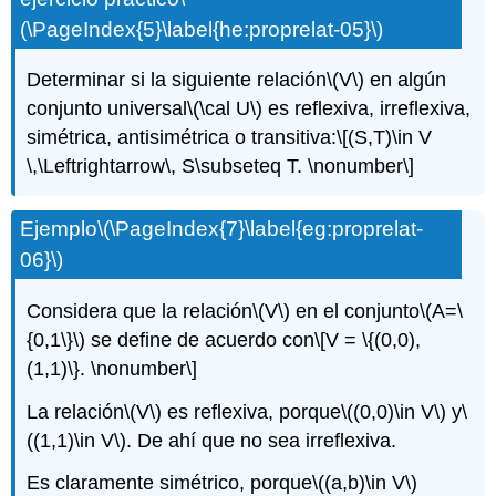
(\PageIndex{5}\label{he:proprelat-05}\)
Determinar si la siguiente relación
\(V\)
en algún
conjunto universal
\(\cal U\)
es reflexiva, irreflexiva,
simétrica, antisimétrica o transitiva:
\[(S,T)\in V
\,\Leftrightarrow\, S\subseteq T. \nonumber\]
Ejemplo
\(\PageIndex{7}\label{eg:proprelat-
06}\)
Considera que la relación
\(V\)
en el conjunto
\(A=\
{0,1\}\)
se define de acuerdo con
\[V = \{(0,0),
(1,1)\}. \nonumber\]
La relación
\(V\)
es reflexiva, porque
\((0,0)\in V\)
y
\
((1,1)\in V\)
. De ahí que no sea irreflexiva.
Es claramente simétrico, porque
\((a,b)\in V\)