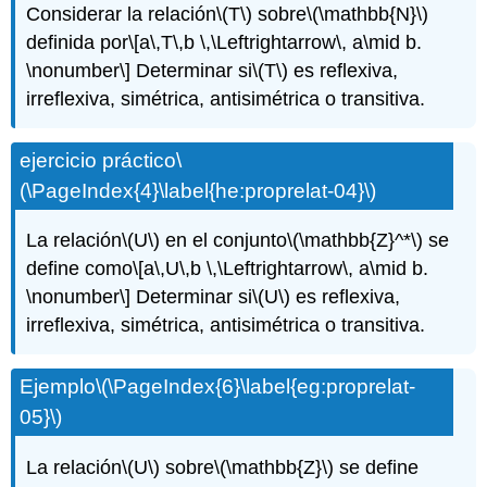
Considerar la relación
\(T\)
sobre
\(\mathbb{N}\)
definida por
\[a\,T\,b \,\Leftrightarrow\, a\mid b.
\nonumber\]
Determinar si
\(T\)
es reflexiva,
irreflexiva, simétrica, antisimétrica o transitiva.
ejercicio práctico
\
(\PageIndex{4}\label{he:proprelat-04}\)
La relación
\(U\)
en el conjunto
\(\mathbb{Z}^*\)
se
define como
\[a\,U\,b \,\Leftrightarrow\, a\mid b.
\nonumber\]
Determinar si
\(U\)
es reflexiva,
irreflexiva, simétrica, antisimétrica o transitiva.
Ejemplo
\(\PageIndex{6}\label{eg:proprelat-
05}\)
La relación
\(U\)
sobre
\(\mathbb{Z}\)
se define