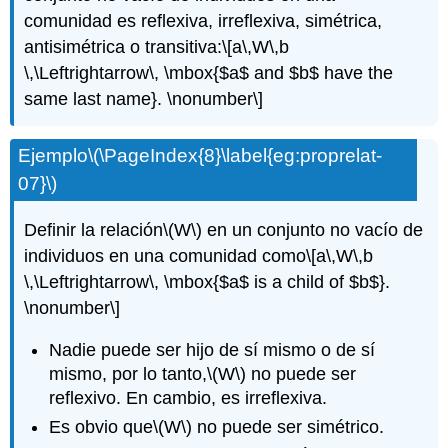
comunidad es reflexiva, irreflexiva, simétrica,
antisimétrica o transitiva:
\[a\,W\,b
\,\Leftrightarrow\, \mbox{$a$ and $b$ have the
same last name}. \nonumber\]
Ejemplo
\(\PageIndex{8}\label{eg:proprelat-
07}\)
Definir la relación
\(W\)
en un conjunto no vacío de
individuos en una comunidad como
\[a\,W\,b
\,\Leftrightarrow\, \mbox{$a$ is a child of $b$}.
\nonumber\]
Nadie puede ser hijo de sí mismo o de sí
mismo, por lo tanto,
\(W\)
no puede ser
reflexivo. En cambio, es irreflexiva.
Es obvio que
\(W\)
no puede ser simétrico.