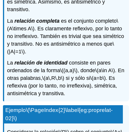
es simétrica. Asimismo, es antisimétrico y
transitivo.
La
relación completa
es el conjunto completo
\
(A\times A\)
. Es claramente reflexivo, por lo tanto
no irreflexivo. También es trivial que sea simétrico
y transitivo. No es antisimétrico a menos que
\
(|A|=1\)
.
La
relación de identidad
consiste en pares
ordenados de la forma
\((a,a)\)
, donde
\(a\in A\)
. En
otras palabras,
\(a\,R\,b\)
si y sólo si
\(a=b\)
. Es
reflexiva (por lo tanto, no irreflexiva), simétrica,
antisimétrica y transitiva.
Ejemplo
\(\PageIndex{2}\label{eg:proprelat-
02}\)
Considerar la relación
\(R\)
sobre el conjunto
\(A=\