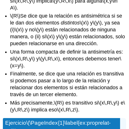
si
\(x\,R\,y\)
implica
\(y\,R\,x\)
para alguna
\(x,y\in
A\)
.
\(R\)
Se dice que la relación es antisimétrica si se
le dan dos elementos
distintos
\(x\)
y
\(y\)
, ya sea
(i)
\(x\)
y no
\(y\)
están relacionados de ninguna
manera, o (ii) si
\(x\)
y
\(y\)
están relacionados, solo
pueden relacionarse en una dirección.
Una forma compacta de definir la antisimetría es:
si
\(x\,R\,y\)
y
\(y\,R\,x\)
, entonces debemos tener
\
(x=y\)
.
Finalmente, se dice que una relación es transitiva
si podemos pasar a lo largo de la relación y
relacionar dos elementos si están relacionados a
través de un tercer elemento.
Más precisamente,
\(R\)
es transitivo si
\(x\,R\,y\)
e
\
(y\,R\,z\)
implica eso
\(x\,R\,z\)
.
Ejercicio
\(\PageIndex{1}\label{ex:proprelat-