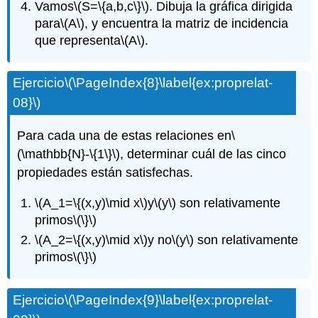
Vamos
\(S=\{a,b,c\}\)
. Dibuja la gráfica dirigida
para
\(A\)
, y encuentra la matriz de incidencia
que representa
\(A\)
.
Ejercicio
\(\PageIndex{8}\label{ex:proprelat-
08}\)
Para cada una de estas relaciones en
\
(\mathbb{N}-\{1\}\)
, determinar cuál de las cinco
propiedades están satisfechas.
\(A_1=\{(x,y)\mid x\)
y
\(y\)
son relativamente
primos
\(\}\)
\(A_2=\{(x,y)\mid x\)
y no
\(y\)
son relativamente
primos
\(\}\)
Ejercicio
\(\PageIndex{9}\label{ex:proprelat-