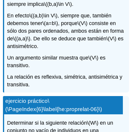
siempre implica
\((b,a)\in V\)
.
En efecto
\((a,b)\in V\)
, siempre que, también
debemos tener
\(a=b\)
, porque
\(V\)
consiste en
sólo dos pares ordenados, ambos están en forma
de
\((a,a)\)
. De ello se deduce que también
\(V\)
es
antisimétrico.
Un argumento similar muestra que
\(V\)
es
transitivo.
La relación es reflexiva, simétrica, antisimétrica y
transitiva.
ejercicio práctico
\
(\PageIndex{6}\label{he:proprelat-06}\)
Determinar si la siguiente relación
\(W\)
en un
conjunto no vacío de individuos en una