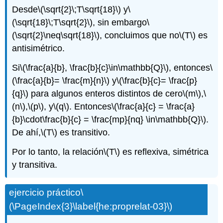
Desde
\(\sqrt{2}\;T\sqrt{18}\)
y
\
(\sqrt{18}\;T\sqrt{2}\)
, sin embargo
\
(\sqrt{2}\neq\sqrt{18}\)
, concluimos que no
\(T\)
es
antisimétrico.
Si
\(\frac{a}{b}, \frac{b}{c}\in\mathbb{Q}\)
, entonces
\
(\frac{a}{b}= \frac{m}{n}\)
y
\(\frac{b}{c}= \frac{p}
{q}\)
para algunos enteros distintos de cero
\(m\)
,
\
(n\)
,
\(p\)
, y
\(q\)
. Entonces
\(\frac{a}{c} = \frac{a}
{b}\cdot\frac{b}{c} = \frac{mp}{nq} \in\mathbb{Q}\)
.
De ahí,
\(T\)
es transitivo.
Por lo tanto, la relación
\(T\)
es reflexiva, simétrica
y transitiva.
ejercicio práctico
\
(\PageIndex{3}\label{he:proprelat-03}\)