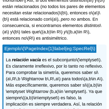
\nonumber\]
Así, si dos elementos distintos
\(a\)
y
\(b\)
están relacionados (no todos los pares de elementos
necesitan estar relacionados)
\(b\)
, entonces o
\(a\)
\
(b\)
está relacionado con
\(a\)
,
pero no
ambos. En
consecuencia, si encontramos elementos
distintos
\
(a\)
y
\(b\)
tales que
\((a,b)\in R\)
y
\((b,a)\in R\)
,
entonces no
\(R\)
es antisimétrico.
Ejemplo
\(\PageIndex{1}\label{eg:SpecRel}\)
La
relación vacía
es el subconjunto
\(\emptyset\)
.
Es claramente irreflexivo, por lo tanto no reflexivo.
Para comprobar la simetría, queremos saber si
\
(a\,R\,b \Rightarrow b\,R\,a\)
para todos
\(a,b\in A\)
.
Más específicamente, queremos saber si
\((a,b)\in
\emptyset \Rightarrow (b,a)\in \emptyset\)
. Ya que
siempre
\((a,b)\in\emptyset\)
es falso, la
implicación es siempre verdadera. Así, la relación