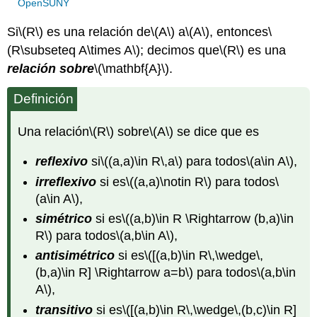
OpenSUNY
Si
\(R\)
es una relación de
\(A\)
a
\(A\)
, entonces
\
(R\subseteq A\times A\)
; decimos que
\(R\)
es una
relación sobre
\(\mathbf{A}\)
.
Definición
Una relación
\(R\)
sobre
\(A\)
se dice que es
reflexivo
si
\((a,a)\in R\,a\)
para todos
\(a\in A\)
,
irreflexivo
si es
\((a,a)\notin R\)
para todos
\
(a\in A\)
,
simétrico
si es
\((a,b)\in R \Rightarrow (b,a)\in
R\)
para todos
\(a,b\in A\)
,
antisimétrico
si es
\([(a,b)\in R\,\wedge\,
(b,a)\in R] \Rightarrow a=b\)
para todos
\(a,b\in
A\)
,
transitivo
si es
\([(a,b)\in R\,\wedge\,(b,c)\in R]