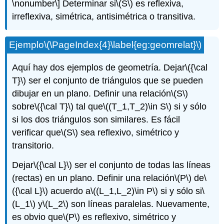
\nonumber\]
Determinar si
\(S\)
es reflexiva,
irreflexiva, simétrica, antisimétrica o transitiva.
Ejemplo
\(\PageIndex{4}\label{eg:geomrelat}\)
Aquí hay dos ejemplos de geometría. Dejar
\({\cal
T}\)
ser el conjunto de triángulos que se pueden
dibujar en un plano. Definir una relación
\(S\)
sobre
\({\cal T}\)
tal que
\((T_1,T_2)\in S\)
si y sólo
si los dos triángulos son similares. Es fácil
verificar que
\(S\)
sea reflexivo, simétrico y
transitorio.
Dejar
\({\cal L}\)
ser el conjunto de todas las líneas
(rectas) en un plano. Definir una relación
\(P\)
de
\
({\cal L}\)
acuerdo a
\((L_1,L_2)\in P\)
si y sólo si
\
(L_1\)
y
\(L_2\)
son líneas paralelas. Nuevamente,
es obvio que
\(P\)
es reflexivo, simétrico y