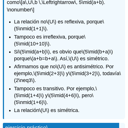
como
\[a\,U\,b \,\Leftrightarrow\, 5\mid(a+b).
\nonumber\]
La relación no
\(U\)
es reflexiva, porque
\
(5\nmid(1+1)\)
.
Tampoco es irreflexiva, porque
\
(5\mid(10+10)\)
.
Si
\(5\mid(a+b)\)
, es obvio que
\(5\mid(b+a)\)
porque
\(a+b=b+a\)
. Así,
\(U\)
es simétrico.
Afirmamos que no
\(U\)
es antisimétrico. Por
ejemplo,
\(5\mid(2+3)\)
y
\(5\mid(3+2)\)
, todavía
\
(2\neq3\)
.
Tampoco es transitivo. Por ejemplo,
\
(5\mid(1+4)\)
y
\(5\mid(4+6)\)
, pero
\
(5\nmid(1+6)\)
.
La relación
\(U\)
es simétrica.
ejercicio práctico
\