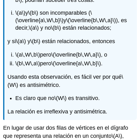
\(a\)
y
\(b\)
son incomparables (
\
(\overline{a\,W\,b}\)
y
\(\overline{b\,W\,a}\)
), es
decir,
\(a\)
y no
\(b\)
están relacionados;
y si
\(a\)
y
\(b\)
están relacionados, entonces
\(a\,W\,b\)
pero
\(\overline{b\,W\,a}\)
, o
\(b\,W\,a\)
pero
\(\overline{a\,W\,b}\)
.
Usando esta observación, es fácil ver por qué
\
(W\)
es antisimétrico.
Es claro que no
\(W\)
es transitivo.
La relación es irreflexiva y antisimétrica.
En lugar de usar dos filas de vértices en el dígrafo
que representa una relación en un conjunto
\(A\)
,