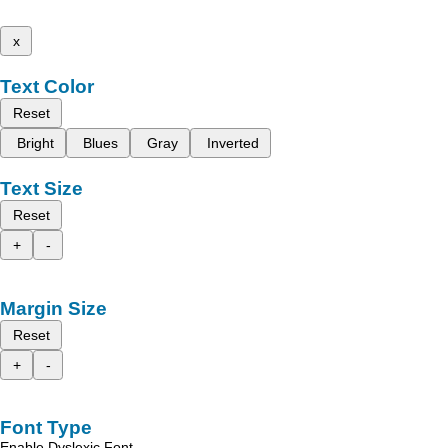
x
Text Color
Reset
Bright
Blues
Gray
Inverted
Text Size
Reset
+
-
Margin Size
Reset
+
-
Font Type
Enable Dyslexic Font