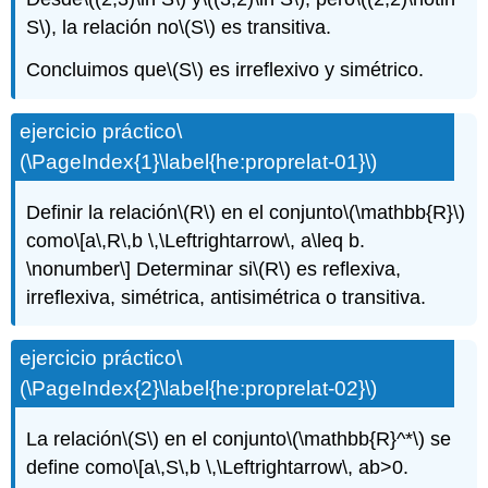
S\)
, la relación no
\(S\)
es transitiva.
Concluimos que
\(S\)
es irreflexivo y simétrico.
ejercicio práctico
\
(\PageIndex{1}\label{he:proprelat-01}\)
Definir la relación
\(R\)
en el conjunto
\(\mathbb{R}\)
como
\[a\,R\,b \,\Leftrightarrow\, a\leq b.
\nonumber\]
Determinar si
\(R\)
es reflexiva,
irreflexiva, simétrica, antisimétrica o transitiva.
ejercicio práctico
\
(\PageIndex{2}\label{he:proprelat-02}\)
La relación
\(S\)
en el conjunto
\(\mathbb{R}^*\)
se
define como
\[a\,S\,b \,\Leftrightarrow\, ab>0.