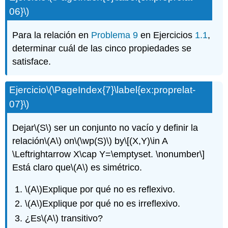
06}\)
Para la relación en
Problema 9
en Ejercicios
1.1
,
determinar cuál de las cinco propiedades se
satisface.
Ejercicio
\(\PageIndex{7}\label{ex:proprelat-
07}\)
Dejar
\(S\)
ser un conjunto no vacío y definir la
relación
\(A\)
on
\(\wp(S)\)
by
\[(X,Y)\in A
\Leftrightarrow X\cap Y=\emptyset. \nonumber\]
Está claro que
\(A\)
es simétrico.
\(A\)
Explique por qué no es reflexivo.
\(A\)
Explique por qué no es irreflexivo.
¿Es
\(A\)
transitivo?