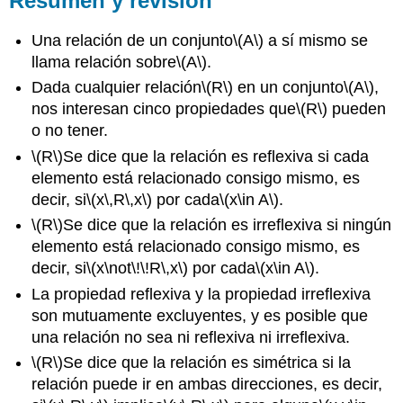
Resumen y revisión
Una relación de un conjunto
\(A\)
a sí mismo se
llama relación sobre
\(A\)
.
Dada cualquier relación
\(R\)
en un conjunto
\(A\)
,
nos interesan cinco propiedades que
\(R\)
pueden
o no tener.
\(R\)
Se dice que la relación es reflexiva si cada
elemento está relacionado consigo mismo, es
decir, si
\(x\,R\,x\)
por cada
\(x\in A\)
.
\(R\)
Se dice que la relación es irreflexiva si ningún
elemento está relacionado consigo mismo, es
decir, si
\(x\not\!\!R\,x\)
por cada
\(x\in A\)
.
La propiedad reflexiva y la propiedad irreflexiva
son mutuamente excluyentes, y es posible que
una relación no sea ni reflexiva ni irreflexiva.
\(R\)
Se dice que la relación es simétrica si la
relación puede ir en ambas direcciones, es decir,