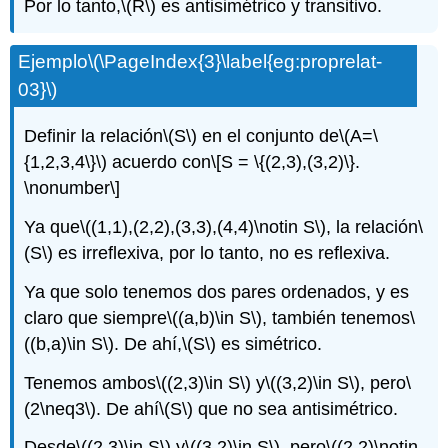
Por lo tanto,
\(R\)
es antisimétrico y transitivo.
Ejemplo
\(\PageIndex{3}\label{eg:proprelat-
03}\)
Definir la relación
\(S\)
en el conjunto de
\(A=\
{1,2,3,4\}\)
acuerdo con
\[S = \{(2,3),(3,2)\}.
\nonumber\]
Ya que
\((1,1),(2,2),(3,3),(4,4)\notin S\)
, la relación
\
(S\)
es irreflexiva, por lo tanto, no es reflexiva.
Ya que solo tenemos dos pares ordenados, y es
claro que siempre
\((a,b)\in S\)
, también tenemos
\
((b,a)\in S\)
. De ahí,
\(S\)
es simétrico.
Tenemos ambos
\((2,3)\in S\)
y
\((3,2)\in S\)
, pero
\
(2\neq3\)
. De ahí
\(S\)
que no sea antisimétrico.
Desde
\((2,3)\in S\)
y
\((3,2)\in S\)
, pero
\((2,2)\notin