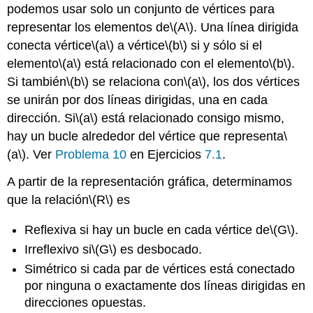
podemos usar solo un conjunto de vértices para
representar los elementos de
\(A\)
. Una línea dirigida
conecta vértice
\(a\)
a vértice
\(b\)
si y sólo si el
elemento
\(a\)
está relacionado con el elemento
\(b\)
.
Si también
\(b\)
se relaciona con
\(a\)
, los dos vértices
se unirán por dos líneas dirigidas, una en cada
dirección. Si
\(a\)
está relacionado consigo mismo,
hay un bucle alrededor del vértice que representa
\
(a\)
. Ver
Problema 10
en Ejercicios
7.1
.
A partir de la representación gráfica, determinamos
que la relación
\(R\)
es
Reflexiva si hay un bucle en cada vértice de
\(G\)
.
Irreflexivo si
\(G\)
es desbocado.
Simétrico si cada par de vértices está conectado
por ninguna o exactamente dos líneas dirigidas en
direcciones opuestas.