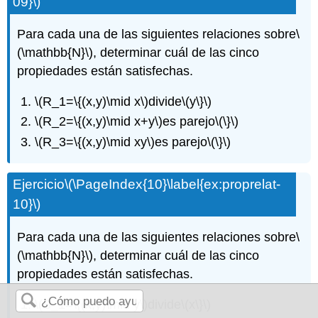
09}\)
Para cada una de las siguientes relaciones sobre
\
(\mathbb{N}\)
, determinar cuál de las cinco
propiedades están satisfechas.
\(R_1=\{(x,y)\mid x\)
divide
\(y\}\)
\(R_2=\{(x,y)\mid x+y\)
es parejo
\(\}\)
\(R_3=\{(x,y)\mid xy\)
es parejo
\(\}\)
Ejercicio
\(\PageIndex{10}\label{ex:proprelat-
10}\)
Para cada una de las siguientes relaciones sobre
\
(\mathbb{N}\)
, determinar cuál de las cinco
propiedades están satisfechas.
\(S_1=\{(x,y)\mid y\)
divide
\(x\}\)