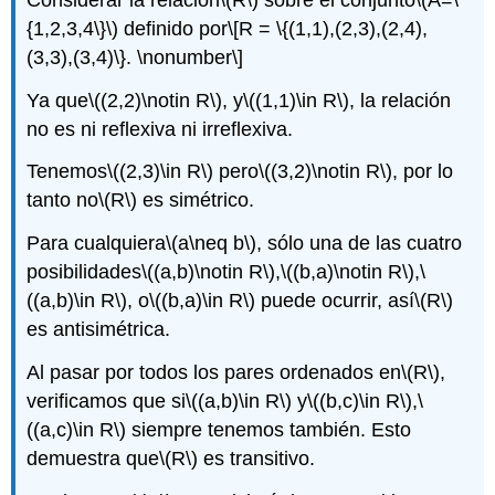
{1,2,3,4\}\)
definido por
\[R = \{(1,1),(2,3),(2,4),
(3,3),(3,4)\}. \nonumber\]
Ya que
\((2,2)\notin R\)
, y
\((1,1)\in R\)
, la relación
no es ni reflexiva ni irreflexiva.
Tenemos
\((2,3)\in R\)
pero
\((3,2)\notin R\)
, por lo
tanto no
\(R\)
es simétrico.
Para cualquiera
\(a\neq b\)
, sólo una de las cuatro
posibilidades
\((a,b)\notin R\)
,
\((b,a)\notin R\)
,
\
((a,b)\in R\)
, o
\((b,a)\in R\)
puede ocurrir, así
\(R\)
es antisimétrica.
Al pasar por todos los pares ordenados en
\(R\)
,
verificamos que si
\((a,b)\in R\)
y
\((b,c)\in R\)
,
\
((a,c)\in R\)
siempre tenemos también. Esto
demuestra que
\(R\)
es transitivo.