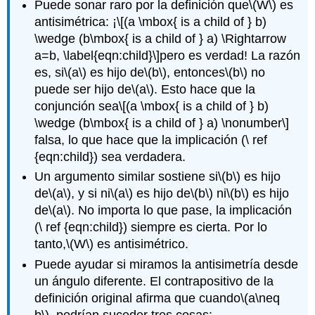
Puede sonar raro por la definición que
\(W\)
es
antisimétrica: ¡
\[(a \mbox{ is a child of } b)
\wedge (b\mbox{ is a child of } a) \Rightarrow
a=b, \label{eqn:child}\]
pero es verdad! La razón
es, si
\(a\)
es hijo de
\(b\)
, entonces
\(b\)
no
puede ser hijo de
\(a\)
. Esto hace que la
conjunción sea
\[(a \mbox{ is a child of } b)
\wedge (b\mbox{ is a child of } a) \nonumber\]
falsa, lo que hace que la implicación (\ ref
{eqn:child}) sea verdadera.
Un argumento similar sostiene si
\(b\)
es hijo
de
\(a\)
, y si ni
\(a\)
es hijo de
\(b\)
ni
\(b\)
es hijo
de
\(a\)
. No importa lo que pase, la implicación
(\ ref {eqn:child}) siempre es cierta. Por lo
tanto,
\(W\)
es antisimétrico.
Puede ayudar si miramos la antisimetría desde
un ángulo diferente. El contrapositivo de la
definición original afirma que cuando
\(a\neq
b\)
, podrían suceder tres cosas: