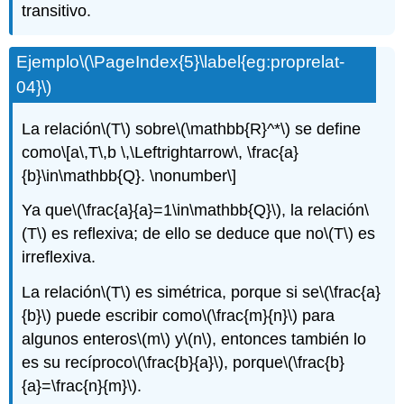
transitivo.
Ejemplo
\(\PageIndex{5}\label{eg:proprelat-
04}\)
La relación
\(T\)
sobre
\(\mathbb{R}^*\)
se define
como
\[a\,T\,b \,\Leftrightarrow\, \frac{a}
{b}\in\mathbb{Q}. \nonumber\]
Ya que
\(\frac{a}{a}=1\in\mathbb{Q}\)
, la relación
\
(T\)
es reflexiva; de ello se deduce que no
\(T\)
es
irreflexiva.
La relación
\(T\)
es simétrica, porque si se
\(\frac{a}
{b}\)
puede escribir como
\(\frac{m}{n}\)
para
algunos enteros
\(m\)
y
\(n\)
, entonces también lo
es su recíproco
\(\frac{b}{a}\)
, porque
\(\frac{b}
{a}=\frac{n}{m}\)
.