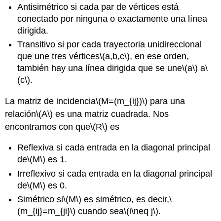
Antisimétrico si cada par de vértices está
conectado por ninguna o exactamente una línea
dirigida.
Transitivo si por cada trayectoria unidireccional
que une tres vértices
\(a,b,c\)
, en ese orden,
también hay una línea dirigida que se une
\(a\)
a
\
(c\)
.
La matriz de incidencia
\(M=(m_{ij})\)
para una
relación
\(A\)
es una matriz cuadrada. Nos
encontramos con que
\(R\)
es
Reflexiva si cada entrada en la diagonal principal
de
\(M\)
es 1.
Irreflexivo si cada entrada en la diagonal principal
de
\(M\)
es 0.
Simétrico si
\(M\)
es simétrico, es decir,
\
(m_{ij}=m_{ji}\)
cuando sea
\(i\neq j\)
.