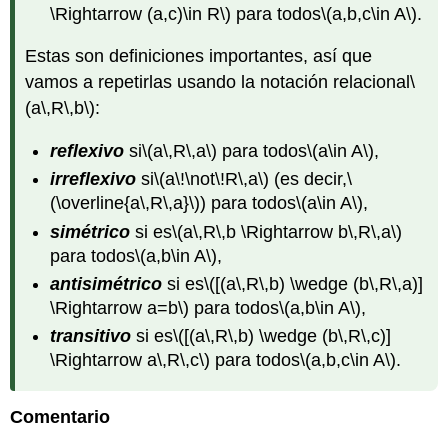
\Rightarrow (a,c)\in R\)
para todos
\(a,b,c\in A\)
.
Estas son definiciones importantes, así que
vamos a repetirlas usando la notación relacional
\
(a\,R\,b\)
:
reflexivo
si
\(a\,R\,a\)
para todos
\(a\in A\)
,
irreflexivo
si
\(a\!\not\!R\,a\)
(es decir,
\
(\overline{a\,R\,a}\)
) para todos
\(a\in A\)
,
simétrico
si es
\(a\,R\,b \Rightarrow b\,R\,a\)
para todos
\(a,b\in A\)
,
antisimétrico
si es
\([(a\,R\,b) \wedge (b\,R\,a)]
\Rightarrow a=b\)
para todos
\(a,b\in A\)
,
transitivo
si es
\([(a\,R\,b) \wedge (b\,R\,c)]
\Rightarrow a\,R\,c\)
para todos
\(a,b,c\in A\)
.
Comentario