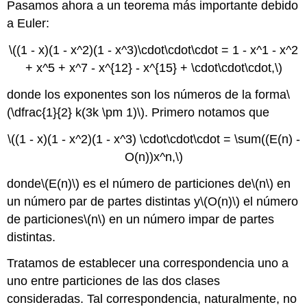
Pasamos ahora a un teorema más importante debido
a Euler:
\((1 - x)(1 - x^2)(1 - x^3)\cdot\cdot\cdot = 1 - x^1 - x^2
+ x^5 + x^7 - x^{12} - x^{15} + \cdot\cdot\cdot,\)
donde los exponentes son los números de la forma
\
(\dfrac{1}{2} k(3k \pm 1)\)
. Primero notamos que
\((1 - x)(1 - x^2)(1 - x^3) \cdot\cdot\cdot = \sum((E(n) -
O(n))x^n,\)
donde
\(E(n)\)
es el número de particiones de
\(n\)
en
un número par de partes distintas y
\(O(n)\)
el número
de particiones
\(n\)
en un número impar de partes
distintas.
Tratamos de establecer una correspondencia uno a
uno entre particiones de las dos clases
consideradas. Tal correspondencia, naturalmente, no