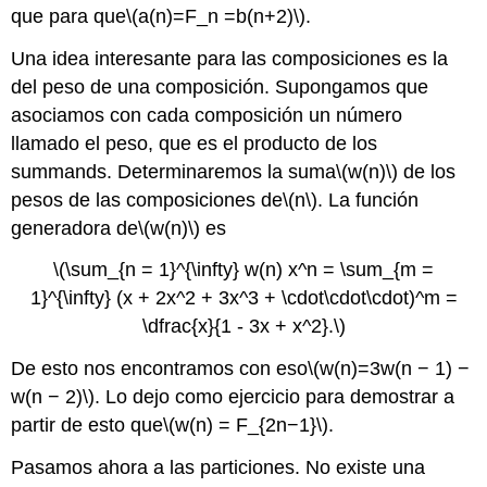
que para que
\(a(n)=F_n =b(n+2)\)
.
Una idea interesante para las composiciones es la
del peso de una composición. Supongamos que
asociamos con cada composición un número
llamado el peso, que es el producto de los
summands. Determinaremos la suma
\(w(n)\)
de los
pesos de las composiciones de
\(n\)
. La función
generadora de
\(w(n)\)
es
\(\sum_{n = 1}^{\infty} w(n) x^n = \sum_{m =
1}^{\infty} (x + 2x^2 + 3x^3 + \cdot\cdot\cdot)^m =
\dfrac{x}{1 - 3x + x^2}.\)
De esto nos encontramos con eso
\(w(n)=3w(n − 1) −
w(n − 2)\)
. Lo dejo como ejercicio para demostrar a
partir de esto que
\(w(n) = F_{2n−1}\)
.
Pasamos ahora a las particiones. No existe una