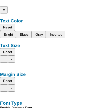
x
Text Color
Reset
Bright
Blues
Gray
Inverted
Text Size
Reset
+
-
Margin Size
Reset
+
-
Font Type
Enable Dyslexic Font