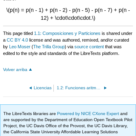
\(p(n) = p(n - 1) + p(n - 2) - p(n - 5) - p(n - 7) + p(n -
12) + \cdot\cdot\cdot.\)
This page titled
1.1: Composiciones y Particiones
is shared under
a
CC BY 4.0
license and was authored, remixed, and/or curated
by
Leo Moser
(
The Trilla Group
) via
source content
that was
edited to the style and standards of the LibreTexts platform.
Volver arriba
Licencias
1.2: Funciones aritméticas
The LibreTexts libraries are
Powered by NICE CXone Expert
and
are supported by the Department of Education Open Textbook Pilot
Project, the UC Davis Office of the Provost, the UC Davis Library,
the California State University Affordable Learning Solutions