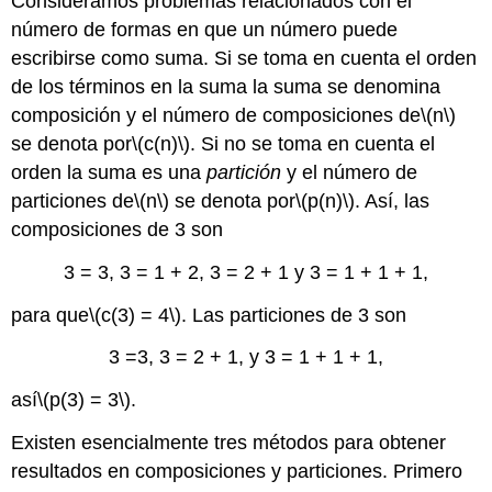
Consideramos problemas relacionados con el
número de formas en que un número puede
escribirse como suma. Si se toma en cuenta el orden
de los términos en la suma la suma se denomina
composición y el número de composiciones de
\(n\)
se denota por
\(c(n)\)
. Si no se toma en cuenta el
orden la suma es una
partición
y el número de
particiones de
\(n\)
se denota por
\(p(n)\)
. Así, las
composiciones de 3 son
3 = 3, 3 = 1 + 2, 3 = 2 + 1 y 3 = 1 + 1 + 1,
para que
\(c(3) = 4\)
. Las particiones de 3 son
3 =3, 3 = 2 + 1, y 3 = 1 + 1 + 1,
así
\(p(3) = 3\)
.
Existen esencialmente tres métodos para obtener
resultados en composiciones y particiones. Primero