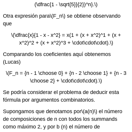
(\dfrac{1 - \sqrt{5}}{2})^n}.\)
Otra expresión para
\(F_n\)
se obtiene observando
que
\(\dfrac{x}{1 - x - x^2} = x(1 + (x + x^2)^1 + (x +
x^2)^2 + (x + x^2)^3 + \cdot\cdot\cdot).\)
Comparando los coeficientes aquí obtenemos
(Lucas)
\(F_n = {n - 1 \choose 0} + {n - 2 \choose 1} + {n - 3
\choose 2} + \cdot\cdot\cdot).\)
Se podría considerar el problema de deducir esta
fórmula por argumentos combinatorios.
Supongamos que denotamos por
\(a(n)\)
el número
de composiciones de n con todos los summands
como máximo 2, y por b (n) el número de