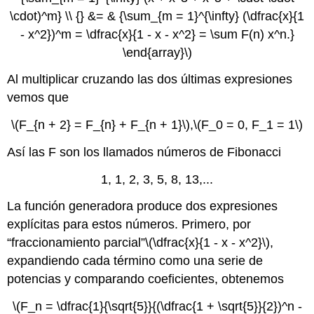
\cdot)^m} \\ {} &= & {\sum_{m = 1}^{\infty} (\dfrac{x}{1
- x^2})^m = \dfrac{x}{1 - x - x^2} = \sum F(n) x^n.}
\end{array}\)
Al multiplicar cruzando las dos últimas expresiones
vemos que
\(F_{n + 2} = F_{n} + F_{n + 1}\)
,
\(F_0 = 0, F_1 = 1\)
Así las F son los llamados números de Fibonacci
1, 1, 2, 3, 5, 8, 13,...
La función generadora produce dos expresiones
explícitas para estos números. Primero, por
“fraccionamiento parcial”
\(\dfrac{x}{1 - x - x^2}\)
,
expandiendo cada término como una serie de
potencias y comparando coeficientes, obtenemos
\(F_n = \dfrac{1}{\sqrt{5}}{(\dfrac{1 + \sqrt{5}}{2})^n -