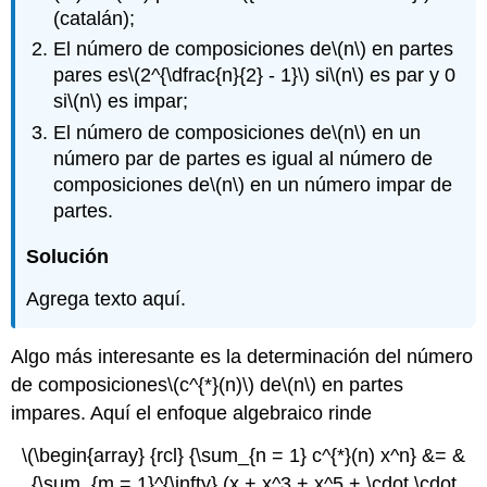
(catalán);
El número de composiciones de
\(n\)
en partes
pares es
\(2^{\dfrac{n}{2} - 1}\)
si
\(n\)
es par y 0
si
\(n\)
es impar;
El número de composiciones de
\(n\)
en un
número par de partes es igual al número de
composiciones de
\(n\)
en un número impar de
partes.
Solución
Agrega texto aquí.
Algo más interesante es la determinación del número
de composiciones
\(c^{*}(n)\)
de
\(n\)
en partes
impares. Aquí el enfoque algebraico rinde
\(\begin{array} {rcl} {\sum_{n = 1} c^{*}(n) x^n} &= &
{\sum_{m = 1}^{\infty} (x + x^3 + x^5 + \cdot \cdot