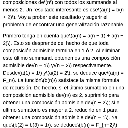
composiciones de
\(n\)
con todos los summands al
menos 2. Un resultado interesante es ese
\(a(n) = b(n
+ 2)\)
. Voy a probar este resultado y sugerir el
problema de encontrar una generalización razonable.
Primero tenga en cuenta que
\(a(n) = a(n − 1) + a(n −
2)\)
. Esto se desprende del hecho de que toda
composición admisible termina en 1 ó 2. Al eliminar
este último summand, obtenemos una composición
admisible de
\(n − 1\)
y
\(n − 2\)
respectivamente.
Desde
\(a(1) = 1\)
y
\(a(2) = 2\)
, se deduce que
\(a(n) =
F_n\)
. La función
\(b(n)\)
satisface la misma fórmula
de recursión. De hecho, si el último sumatorio en una
composición admisible de
\(n\)
es 2, suprimirlo para
obtener una composición admisible de
\(n − 2\)
; si el
último sumatorio es mayor a 2, reducirlo en 1 para
obtener una composición admisible de
\(n − 1\)
. Ya
que
\(b(2) = b(3) = 1\)
, se deduce
\(b(n) = F_{n−2}\)