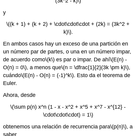
(3k^2 - k)\)
y
\((k + 1) + (k + 2) + \cdot\cdot\cdot + (2k) = (3k^2 +
k)\)
.
En ambos casos hay un exceso de una partición en
un número par de partes, o una en un número impar,
de acuerdo como
\(k\)
es par o impar. De ahí
\(E(n) -
O(n) = 0\)
, a menos que
\(n = \dfrac{1}{2}(3k \pm k)\)
,
cuándo
\(E(n) - O(n) = (-1)^k\)
. Esto da el teorema de
Euler.
Ahora, desde
\(\sum p(n) x^n (1 - x - x^2 + x^5 + x^7 - x^{12} -
\cdot\cdot\cdot) = 1\)
obtenemos una relación de recurrencia para
\(p(n)\)
, a
saber