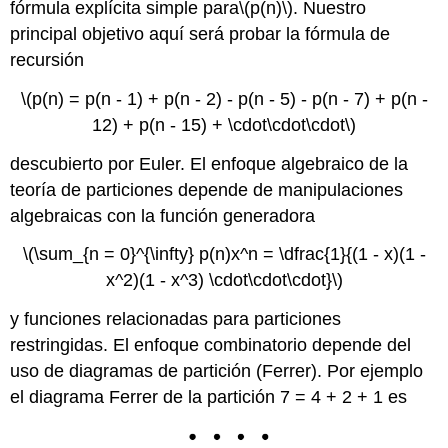
fórmula explícita simple para
\(p(n)\)
. Nuestro
principal objetivo aquí será probar la fórmula de
recursión
\(p(n) = p(n - 1) + p(n - 2) - p(n - 5) - p(n - 7) + p(n -
12) + p(n - 15) + \cdot\cdot\cdot\)
descubierto por Euler. El enfoque algebraico de la
teoría de particiones depende de manipulaciones
algebraicas con la función generadora
\(\sum_{n = 0}^{\infty} p(n)x^n = \dfrac{1}{(1 - x)(1 -
x^2)(1 - x^3) \cdot\cdot\cdot}\)
y funciones relacionadas para particiones
restringidas. El enfoque combinatorio depende del
uso de diagramas de partición (Ferrer). Por ejemplo
el diagrama Ferrer de la partición 7 = 4 + 2 + 1 es