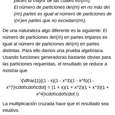
partes la mayor de las cuales es
\(m\)
;
El número de particiones de
\(n\)
en no más de
\
(m\)
partes es igual al número de particiones de
\(n\)
en partes que no excedan
\(m\)
.
De una naturaleza algo diferente es la siguiente: El
número de particiones de
\(n\)
en partes impares es
igual al número de particiones de
\(n\)
en partes
distintas. Para ello damos una prueba algebraica.
Usando funciones generadoras bastante obvias para
las particiones requeridas, el resultado se reduce a
mostrar que
\(\dfrac{1}{(1 - x)(1 - x^3)(1 - x^5)(1 -
x^7)\cdot\cdot\cdot} = (1 + x)(1 + x^2)(1 + x^3)(1 +
x^4)\cdot\cdot\cdot.\)
La multiplicación cruzada hace que el resultado sea
intuitivo.