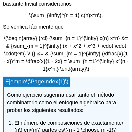
bastante trivial consideramos
\(\sum_{\infty}^{n = 1} c(n)x^n\)
.
Se verifica fácilmente que
\(\begin{array} {rcl} {\sum_{n = 1}^{\infty} c(n) x^n} &=
& {\sum_{m = 1}^{\infty} (x + x^2 + x^3 + \cdot \cdot
\cdot)^m} \\ {} &= & {\sum_{m = 1}^{\infty} (\dfrac{x}{1
- x})^m = \dfrac{x}{1 - 2x} = \sum_{n =1}^{\infty} x^{n -
1}x^n.} \end{array}\)
Ejemplo
\(\PageIndex{1}\)
Como ejercicio sugeriría usar tanto el método
combinatorio como el enfoque algebraico para
probar los siguientes resultados:
El número de composiciones de exactamente
\
(n\)
en
\(m\)
partes es
\({n - 1 \choose m -1}\)