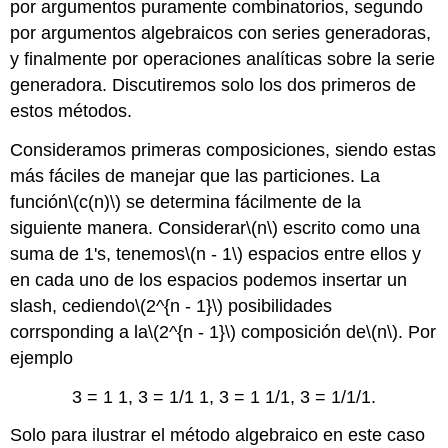
por argumentos puramente combinatorios, segundo
por argumentos algebraicos con series generadoras,
y finalmente por operaciones analíticas sobre la serie
generadora. Discutiremos solo los dos primeros de
estos métodos.
Consideramos primeras composiciones, siendo estas
más fáciles de manejar que las particiones. La
función
\(c(n)\)
se determina fácilmente de la
siguiente manera. Considerar
\(n\)
escrito como una
suma de 1's, tenemos
\(n - 1\)
espacios entre ellos y
en cada uno de los espacios podemos insertar un
slash, cediendo
\(2^{n - 1}\)
posibilidades
corrsponding a la
\(2^{n - 1}\)
composición de
\(n\)
. Por
ejemplo
3 = 1 1, 3 = 1/1 1, 3 = 1 1/1, 3 = 1/1/1.
Solo para ilustrar el método algebraico en este caso