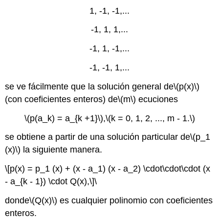
1, -1, -1,...
-1, 1, 1,...
-1, 1, -1,...
-1, -1, 1,...
se ve fácilmente que la solución general de
\(p(x)\)
(con coeficientes enteros) de
\(m\)
ecuciones
\(p(a_k) = a_{k +1}\)
,
\(k = 0, 1, 2, ..., m - 1.\)
se obtiene a partir de una solución particular de
\(p_1
(x)\)
la siguiente manera.
\[p(x) = p_1 (x) + (x - a_1) (x - a_2) \cdot\cdot\cdot (x
- a_{k - 1}) \cdot Q(x),\]
\
donde
\(Q(x)\)
es cualquier polinomio con coeficientes
enteros.