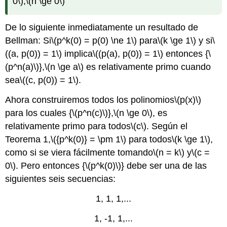
0\)
,
\(n \ge 0\)
De lo siguiente inmediatamente un resultado de
Bellman: Si
\(p^k(0) = p(0) \ne 1\)
para
\(k \ge 1\)
y si
\
((a, p(0)) = 1\)
implica
\((p(a), p(0)) = 1\)
entonces {
\
(p^n(a)\)
},
\(n \ge a\)
es relativamente primo cuando
sea
\((c, p(0)) = 1\)
.
Ahora construiremos todos los polinomios
\(p(x)\)
para los cuales {
\(p^n(c)\)
},
\(n \ge 0\)
, es
relativamente primo para todos
\(c\)
. Según el
Teorema 1,
\({p^k(0)} = \pm 1\)
para todos
\(k \ge 1\)
,
como si se viera fácilmente tomando
\(n = k\)
y
\(c =
0\)
. Pero entonces {
\(p^k(0)\)
} debe ser una de las
siguientes seis secuencias:
1, 1, 1,...
1, -1, 1,...