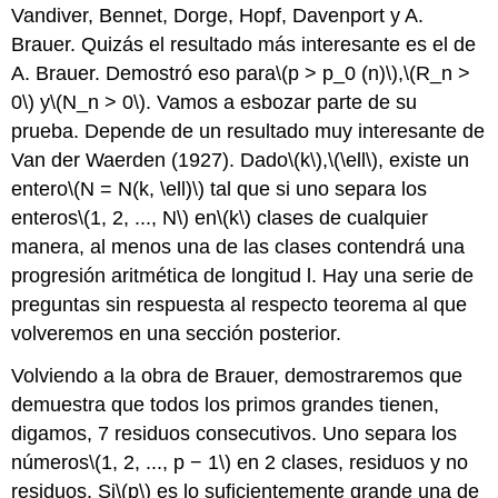
Vandiver, Bennet, Dorge, Hopf, Davenport y A.
Brauer. Quizás el resultado más interesante es el de
A. Brauer. Demostró eso para
\(p > p_0 (n)\)
,
\(R_n >
0\)
y
\(N_n > 0\)
. Vamos a esbozar parte de su
prueba. Depende de un resultado muy interesante de
Van der Waerden (1927). Dado
\(k\)
,
\(\ell\)
, existe un
entero
\(N = N(k, \ell)\)
tal que si uno separa los
enteros
\(1, 2, ..., N\)
en
\(k\)
clases de cualquier
manera, al menos una de las clases contendrá una
progresión aritmética de longitud l. Hay una serie de
preguntas sin respuesta al respecto teorema al que
volveremos en una sección posterior.
Volviendo a la obra de Brauer, demostraremos que
demuestra que todos los primos grandes tienen,
digamos, 7 residuos consecutivos. Uno separa los
números
\(1, 2, ..., p − 1\)
en 2 clases, residuos y no
residuos. Si
\(p\)
es lo suficientemente grande una de