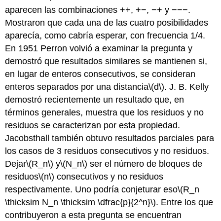
aparecen las combinaciones ++, +−, −+ y −−−.
Mostraron que cada una de las cuatro posibilidades
aparecía, como cabría esperar, con frecuencia 1/4.
En 1951 Perron volvió a examinar la pregunta y
demostró que resultados similares se mantienen si,
en lugar de enteros consecutivos, se consideran
enteros separados por una distancia
\(d\)
. J. B. Kelly
demostró recientemente un resultado que, en
términos generales, muestra que los residuos y no
residuos se caracterizan por esta propiedad.
Jacobsthall también obtuvo resultados parciales para
los casos de 3 residuos consecutivos y no residuos.
Dejar
\(R_n\)
y
\(N_n\)
ser el número de bloques de
residuos
\(n\)
consecutivos y no residuos
respectivamente. Uno podría conjeturar eso
\(R_n
\thicksim N_n \thicksim \dfrac{p}{2^n}\)
. Entre los que
contribuyeron a esta pregunta se encuentran