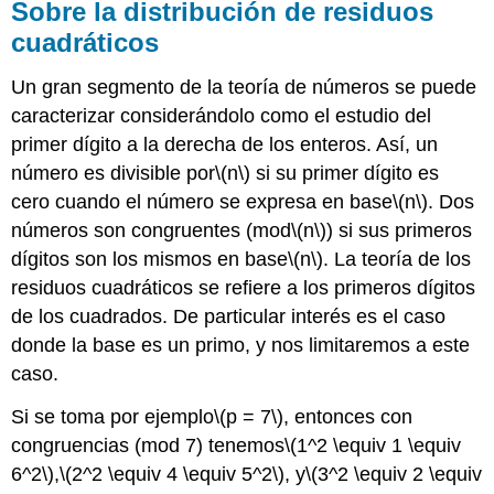
Sobre la distribución de residuos
cuadráticos
Un gran segmento de la teoría de números se puede
caracterizar considerándolo como el estudio del
primer dígito a la derecha de los enteros. Así, un
número es divisible por
\(n\)
si su primer dígito es
cero cuando el número se expresa en base
\(n\)
. Dos
números son congruentes (mod
\(n\)
) si sus primeros
dígitos son los mismos en base
\(n\)
. La teoría de los
residuos cuadráticos se refiere a los primeros dígitos
de los cuadrados. De particular interés es el caso
donde la base es un primo, y nos limitaremos a este
caso.
Si se toma por ejemplo
\(p = 7\)
, entonces con
congruencias (mod 7) tenemos
\(1^2 \equiv 1 \equiv
6^2\)
,
\(2^2 \equiv 4 \equiv 5^2\)
, y
\(3^2 \equiv 2 \equiv