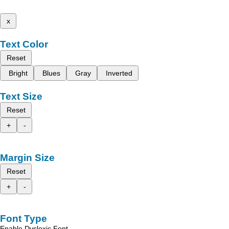
x
Text Color
Reset
Bright
Blues
Gray
Inverted
Text Size
Reset
+
-
Margin Size
Reset
+
-
Font Type
Enable Dyslexic Font