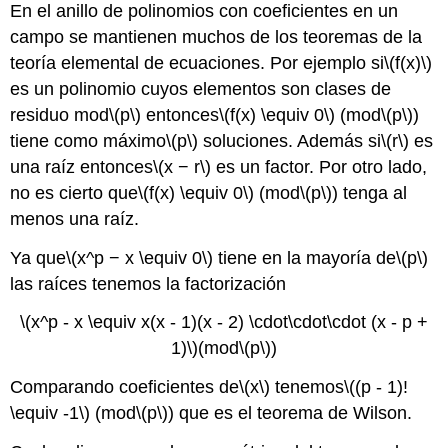
En el anillo de polinomios con coeficientes en un
campo se mantienen muchos de los teoremas de la
teoría elemental de ecuaciones. Por ejemplo si
\(f(x)\)
es un polinomio cuyos elementos son clases de
residuo mod
\(p\)
entonces
\(f(x) \equiv 0\)
(mod
\(p\)
)
tiene como máximo
\(p\)
soluciones. Además si
\(r\)
es
una raíz entonces
\(x − r\)
es un factor. Por otro lado,
no es cierto que
\(f(x) \equiv 0\)
(mod
\(p\)
) tenga al
menos una raíz.
Ya que
\(x^p − x \equiv 0\)
tiene en la mayoría de
\(p\)
las raíces tenemos la factorización
\(x^p - x \equiv x(x - 1)(x - 2) \cdot\cdot\cdot (x - p +
1)\)
(mod
\(p\)
)
Comparando coeficientes de
\(x\)
tenemos
\((p - 1)!
\equiv -1\)
(mod
\(p\)
) que es el teorema de Wilson.