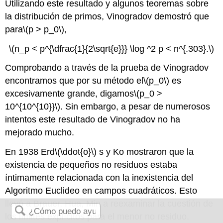
Utilizando este resultado y algunos teoremas sobre
la distribución de primos, Vinogradov demostró que
para
\(p > p_0\)
,
\(n_p < p^{\dfrac{1}{2\sqrt{e}}} \log ^2 p < n^{.303}.\)
Comprobando a través de la prueba de Vinogradov
encontramos que por su método el
\(p_0\)
es
excesivamente grande, digamos
\(p_0 >
10^{10^{10}}\)
. Sin embargo, a pesar de numerosos
intentos este resultado de Vinogradov no ha
mejorado mucho.
En 1938 Erd
\(\ddot{o}\)
s y Ko mostraron que la
existencia de pequeños no residuos estaba
íntimamente relacionada con la inexistencia del
Algoritmo Euclideo en campos cuadráticos. Esto
llevó a Brauer, Hua, Min a reexaminar la cuestión de
los límites explícitos para el menor no residuo.