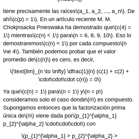
tiene precisamente las raíces
\(a_1, a_2, ..., a_n\)
. De
ahí
\(c(p) = 1\)
. En un artículo reciente M. M.
Chokjnsacka Pnieswaka ha demostrado que
\(c(4) =
1\)
mientras
\(c(n) < 1\)
para
\(n = 6, 8, 9, 10\)
. Eso lo
demostraremos
\(c(n) < 1\)
por cada compuesto
\(n
\ne 4\)
. También podemos probar que el valor
promedio de
\(c(n)\)
es cero, es decir,
\(\text{lim}_{n \to \infty} \dfrac{1}{n} (c(1) + c(2) +
\cdot\cdot\cdot c(n)) = 0\)
Ya que
\(c(n) = 1\)
para
\(n = 1\)
y
\(n = p\)
consideramos solo el caso donde
\(n\)
es compuesto.
Supongamos entonces que la factorización prima
única de
\(n\)
viene dada por
\(p_{1}^{\alpha_1}
p_{2}^{\alpha_2} \cdot\cdot\cdot\)
con
\(p_{1}^{\alpha_1} > p_{2}^{\alpha_2} >