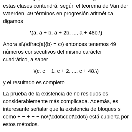
estas clases contendrá, según el teorema de Van der
Waerden, 49 términos en progresión aritmética,
digamos
\(a, a + b, a + 2b, ..., a + 48b.\)
Ahora si
\(\dfrac{a}{b} = c\)
entonces tenemos 49
números consecutivos del mismo carácter
cuadrático, a saber
\(c, c + 1, c + 2, ..., c + 48.\)
y el resultado es completo.
La prueba de la existencia de no residuos es
considerablemente más complicada. Además, es
interesante señalar que la existencia de bloques s
como + − + − − no
\(\cdot\cdot\cdot\)
está cubierta por
estos métodos.