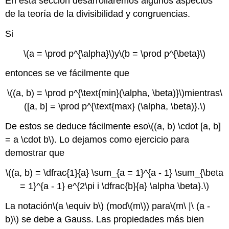
En esta sección desarrollaremos algunos aspectos
de la teoría de la divisibilidad y congruencias.
Si
\(a = \prod p^{\alpha}\)
y
\(b = \prod p^{\beta}\)
entonces se ve fácilmente que
\((a, b) = \prod p^{\text{min}(\alpha, \beta)}\)
mientras
\
([a, b] = \prod p^{\text{max} (\alpha, \beta)}.\)
De estos se deduce fácilmente eso
\((a, b) \cdot [a, b]
= a \cdot b\)
. Lo dejamos como ejercicio para
demostrar que
\((a, b) = \dfrac{1}{a} \sum_{a = 1}^{a - 1} \sum_{\beta
= 1}^{a - 1} e^{2\pi i \dfrac{b}{a} \alpha \beta}.\)
La notación
\(a \equiv b\)
(mod
\(m\)
) para
\(m\ |\ (a -
b)\)
se debe a Gauss. Las propiedades más bien