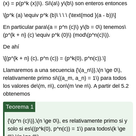
(x) = p(p^k (x))\)
. Si
\(a\)
y
\(b\)
son enteros entonces
\[p^k (a) \equiv p^k (b)\ \ \ \ (\text{mod }(a - b))\]
En particular para
\(a = p^n (c)\)
y
\(b = 0\)
tenemos
\
(p^{k + n} (c) \equiv p^k (0)\)
(mod
\(p^n(c)\)
).
De ahí
\[(p^{k + n} (c), p^n (c)) = (p^k(0), p^n(c)).\]
Llamaremos a una secuencia {
\(a_n\)
},
\(n \ge 0\)
,
relativamente primo si
\((a_m, a_n) = 1\)
para todos
los valores de
\(m, n\)
, con
\(m \ne n\)
. A partir del 5.2
obtenemos
Teorema 1
{
\(p^n (c)\)
},
\(n \ge 0\)
, es relativamente primo si y
solo si es
\((p^k(0), p^n(c)) = 1\)
para todos
\(k \ge