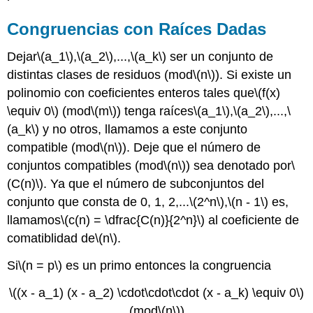
Congruencias con Raíces Dadas
Dejar
\(a_1\)
,
\(a_2\)
,...,
\(a_k\)
ser un conjunto de
distintas clases de residuos (mod
\(n\)
). Si existe un
polinomio con coeficientes enteros tales que
\(f(x)
\equiv 0\)
(mod
\(m\)
) tenga raíces
\(a_1\)
,
\(a_2\)
,...,
\
(a_k\)
y no otros, llamamos a este conjunto
compatible (mod
\(n\)
). Deje que el número de
conjuntos compatibles (mod
\(n\)
) sea denotado por
\
(C(n)\)
. Ya que el número de subconjuntos del
conjunto que consta de 0, 1, 2,...
\(2^n\)
,
\(n - 1\)
es,
llamamos
\(c(n) = \dfrac{C(n)}{2^n}\)
al coeficiente de
comatiblidad de
\(n\)
.
Si
\(n = p\)
es un primo entonces la congruencia
\((x - a_1) (x - a_2) \cdot\cdot\cdot (x - a_k) \equiv 0\)
(mod
\(n\)
)