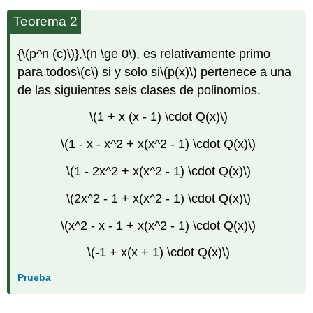
Teorema 2
{
\(p^n (c)\)
},
\(n \ge 0\)
, es relativamente primo
para todos
\(c\)
si y solo si
\(p(x)\)
pertenece a una
de las siguientes seis clases de polinomios.
\(1 + x (x - 1) \cdot Q(x)\)
\(1 - x - x^2 + x(x^2 - 1) \cdot Q(x)\)
\(1 - 2x^2 + x(x^2 - 1) \cdot Q(x)\)
\(2x^2 - 1 + x(x^2 - 1) \cdot Q(x)\)
\(x^2 - x - 1 + x(x^2 - 1) \cdot Q(x)\)
\(-1 + x(x + 1) \cdot Q(x)\)
Prueba