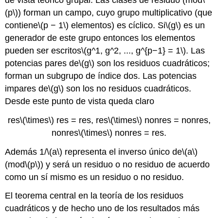
de vista teórico grupal. Las clases de residuo (mod
\
(p\)
) forman un campo, cuyo grupo multiplicativo (que
contiene
\(p − 1\)
elementos) es cíclico. Si
\(g\)
es un
generador de este grupo entonces los elementos
pueden ser escritos
\(g^1, g^2, ..., g^{p−1} = 1\)
. Las
potencias pares de
\(g\)
son los residuos cuadráticos;
forman un subgrupo de índice dos. Las potencias
impares de
\(g\)
son los no residuos cuadráticos.
Desde este punto de vista queda claro
res
\(\times\)
res = res, res
\(\times\)
nonres = nonres,
nonres
\(\times\)
nonres = res.
Además 1/
\(a\)
representa el inverso único de
\(a\)
(mod
\(p\)
) y será un residuo o no residuo de acuerdo
como un sí mismo es un residuo o no residuo.
El teorema central en la teoría de los residuos
cuadráticos y de hecho uno de los resultados más