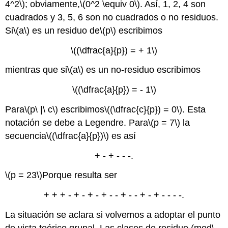
4^2\)
; obviamente,
\(0^2 \equiv 0\)
. Así, 1, 2, 4 son
cuadrados y 3, 5, 6 son no cuadrados o no residuos.
Si
\(a\)
es un residuo de
\(p\)
escribimos
\((\dfrac{a}{p}) = + 1\)
mientras que si
\(a\)
es un no-residuo escribimos
\((\dfrac{a}{p}) = - 1\)
Para
\(p\ |\ c\)
escribimos
\((\dfrac{c}{p}) = 0\)
. Esta
notación se debe a Legendre. Para
\(p = 7\)
la
secuencia
\((\dfrac{a}{p})\)
es así
+ - + - - -.
\(p = 23\)
Porque resulta ser
+ + + - + - + - + - - + - - + - + - - - -.
La situación se aclara si volvemos a adoptar el punto