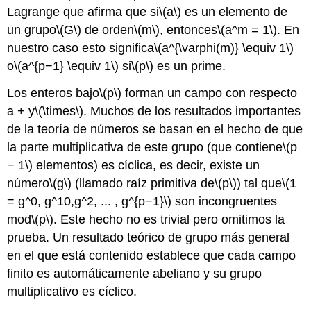
Lagrange que afirma que si
\(a\)
es un elemento de
un grupo
\(G\)
de orden
\(m\)
, entonces
\(a^m = 1\)
. En
nuestro caso esto significa
\(a^{\varphi(m)} \equiv 1\)
o
\(a^{p−1} \equiv 1\)
si
\(p\)
es un prime.
Los enteros bajo
\(p\)
forman un campo con respecto
a + y
\(\times\)
. Muchos de los resultados importantes
de la teoría de números se basan en el hecho de que
la parte multiplicativa de este grupo (que contiene
\(p
− 1\)
elementos) es cíclica, es decir, existe un
número
\(g\)
(llamado raíz primitiva de
\(p\)
) tal que
\(1
= g^0, g^10,g^2, ... , g^{p−1}\)
son incongruentes
mod
\(p\)
. Este hecho no es trivial pero omitimos la
prueba. Un resultado teórico de grupo más general
en el que está contenido establece que cada campo
finito es automáticamente abeliano y su grupo
multiplicativo es cíclico.