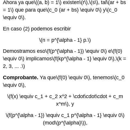
Ahora ya que
\((a, b) = 1\)
existen
\(r\)
,
\(s\)
, tal
\(ar + bs
= 1\)
que para que
\(c_0 (ar + bs) \equiv 0\)
y
\(c_0
\equiv 0\)
.
En caso (2) podemos escribir
\(n = p^{\alpha - 1} p.\)
Demostramos eso
\(f(p^{\alpha - 1}) \equiv 0\)
e
\(f(0)
\equiv 0\)
implicamos
\(f(kp^{\alpha - 1} \equiv 0\)
,
\(k =
2, 3, ... .\)
Comprobante.
Ya que
\(f(0) \equiv 0\)
, tenemos
\(c_0
\equiv 0\)
,
\(f(x) \equiv c_1 + c_2 x^2 + \cdot\cdot\cdot + c_m
x^m\)
, y
\(f(p^{\alpha - 1}) \equiv c_1 p^{\alpha - 1} \equiv 0\)
(mod
\(p^{\alpha}\)
),