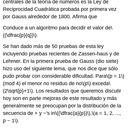
centrales de la teoría de números es la Ley de
Reciprocidad Cuadrática probada por primera vez
por Gauss alrededor de 1800. Afirma que
Conduce a un algoritmo para decidir el valor de
\
((\dfrac{p}{q})\)
.
Se han dado más de 50 pruebas de esta ley
incluyendo pruebas recientes de Zassen-haus y de
Lehmer. En la primera prueba de Gauss (dio siete)
hizo uso del siguiente lema, que nos dice que sólo
pudo probar con considerable dificultad. Para
\(p = 1\)
(mod 4) el menor no residuo de no
\(p\)
exceda
\
(2\sqrt{p}+1\)
. Los resultados que queremos discutir
hoy son en parte mejoras de este resultado y más
generalmente se preocupan por la distribución de la
secuencia de + y −'s in
\((\dfrac{a}{p})\)
,
\(a = 1, 2, ...,
p − 1\)
.