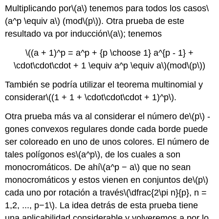
Multiplicando por
\(a\)
tenemos para todos los casos
\
(a^p \equiv a\)
(mod
\(p\)
). Otra prueba de este
resultado va por inducción
\(a\)
; tenemos
\((a + 1)^p = a^p + {p \choose 1} a^{p - 1} +
\cdot\cdot\cdot + 1 \equiv a^p \equiv a\)
(mod
\(p\)
)
También se podría utilizar el teorema multinomial y
considerar
\((1 + 1 + \cdot\cdot\cdot + 1)^p\)
.
Otra prueba más va al considerar el número de
\(p\)
-
gones convexos regulares donde cada borde puede
ser coloreado en uno de unos colores. El número de
tales polígonos es
\(a^p\)
, de los cuales a son
monocromáticos. De ahí
\(a^p − a\)
que no sean
monocromáticos y estos vienen en conjuntos de
\(p\)
cada uno por rotación a través
\(\dfrac{2\pi n}{p}, n =
1,2, ..., p−1\)
. La idea detrás de esta prueba tiene
una aplicabilidad considerable y volveremos a por lo