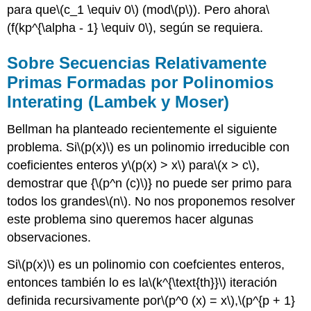
para que
\(c_1 \equiv 0\)
(mod
\(p\)
). Pero ahora
\
(f(kp^{\alpha - 1} \equiv 0\)
, según se requiera.
Sobre Secuencias Relativamente
Primas Formadas por Polinomios
Interating (Lambek y Moser)
Bellman ha planteado recientemente el siguiente
problema. Si
\(p(x)\)
es un polinomio irreducible con
coeficientes enteros y
\(p(x) > x\)
para
\(x > c\)
,
demostrar que {
\(p^n (c)\)
} no puede ser primo para
todos los grandes
\(n\)
. No nos proponemos resolver
este problema sino queremos hacer algunas
observaciones.
Si
\(p(x)\)
es un polinomio con coefcientes enteros,
entonces también lo es la
\(k^{\text{th}}\)
iteración
definida recursivamente por
\(p^0 (x) = x\)
,
\(p^{p + 1}