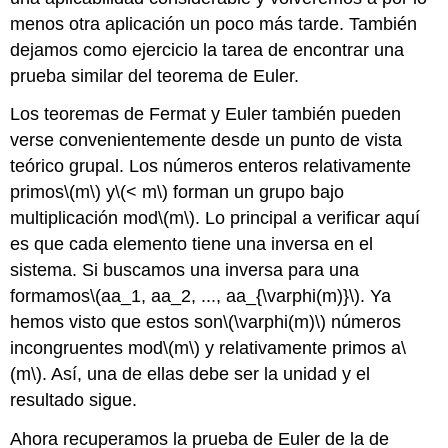
menos otra aplicación un poco más tarde. También
dejamos como ejercicio la tarea de encontrar una
prueba similar del teorema de Euler.
Los teoremas de Fermat y Euler también pueden
verse convenientemente desde un punto de vista
teórico grupal. Los números enteros relativamente
primos
\(m\)
y
\(< m\)
forman un grupo bajo
multiplicación mod
\(m\)
. Lo principal a verificar aquí
es que cada elemento tiene una inversa en el
sistema. Si buscamos una inversa para una
formamos
\(aa_1, aa_2, ..., aa_{\varphi(m)}\)
. Ya
hemos visto que estos son
\(\varphi(m)\)
números
incongruentes mod
\(m\)
y relativamente primos a
\
(m\)
. Así, una de ellas debe ser la unidad y el
resultado sigue.
Ahora recuperamos la prueba de Euler de la de