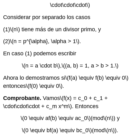
\cdot\cdot\cdot\)
Considerar por separado los casos
(1)
\(n\)
tiene más de un divisor primo, y
(2)
\(n = p^{\alpha}, \alpha > 1\)
.
En caso (1) podemos escribir
\(n = a \cdot b\)
,
\((a, b) = 1, a > b > 1.\)
Ahora lo demostramos si
\(f(a) \equiv f(b) \equiv 0\)
entonces
\(f(0) \equiv 0\)
.
Comprobante.
Vamos
\(f(x) = c_0 + c_1 +
\cdot\cdot\cdot + c_m x^m\)
. Entonces
\(0 \equiv af(b) \equiv ac_0\)
(mod
\(n\)
) y
\(0 \equiv bf(a) \equiv bc_0\)
(mod
\(n\)
).