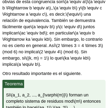
obvias de esta congruencia son
\(a \equiv a\)
\(a \equiv
b \Rightarrow b \equiv a\)
,,
\(a \equiv b\)
y
\(b \equiv c
\Rightarrow a \equiv c\)
, es decir,
\(\equiv\)
una
relación de equivalencia. También se demuestra
fácilmente que
\(a \equiv b\)
y
\(c \equiv d\)
juntos
implican
\(ac \equiv bd\)
; en particular
\(a \equiv b
\Rightarrow ka \equiv kb\)
. Sin embargo, lo contrario
no es cierto en general. Así
\(2 \times 3 = 4 \times 3\)
(mod 6) no implica
\(2 \equiv 4\)
(mod 6). Sin
embargo, si
\((k, m) = 1\)
lo que
\(ka \equiv kb\)
implica
\(a \equiv b\)
.
Otro resultado importante es el siguiente.
Teorema
Si
\(a_1, a_2, ..., a_{\varphi(m)}\)
forman un
completo sistema de residuos mod
\(m\)
entonces
también lo hace
\(aa_1\)
,
\(aa_2\)
,...,
\