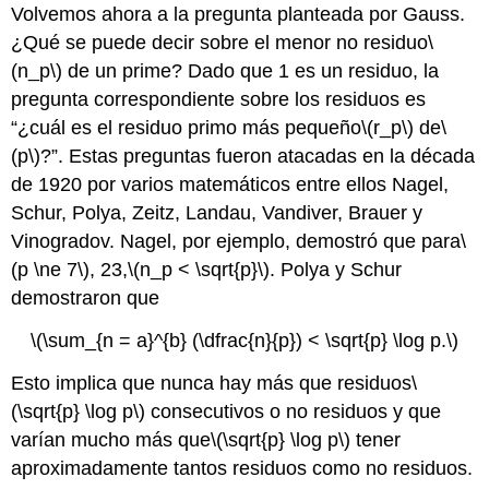
Volvemos ahora a la pregunta planteada por Gauss.
¿Qué se puede decir sobre el menor no residuo
\
(n_p\)
de un prime? Dado que 1 es un residuo, la
pregunta correspondiente sobre los residuos es
“¿cuál es el residuo primo más pequeño
\(r_p\)
de
\
(p\)
?”. Estas preguntas fueron atacadas en la década
de 1920 por varios matemáticos entre ellos Nagel,
Schur, Polya, Zeitz, Landau, Vandiver, Brauer y
Vinogradov. Nagel, por ejemplo, demostró que para
\
(p \ne 7\)
, 23,
\(n_p < \sqrt{p}\)
. Polya y Schur
demostraron que
\(\sum_{n = a}^{b} (\dfrac{n}{p}) < \sqrt{p} \log p.\)
Esto implica que nunca hay más que residuos
\
(\sqrt{p} \log p\)
consecutivos o no residuos y que
varían mucho más que
\(\sqrt{p} \log p\)
tener
aproximadamente tantos residuos como no residuos.