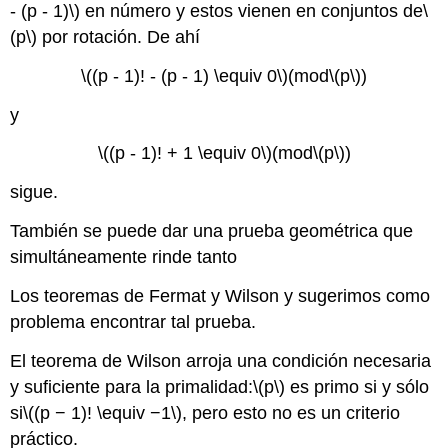
- (p - 1)\)
en número y estos vienen en conjuntos de
\
(p\)
por rotación. De ahí
\((p - 1)! - (p - 1) \equiv 0\)
(mod
\(p\)
)
y
\((p - 1)! + 1 \equiv 0\)
(mod
\(p\)
)
sigue.
También se puede dar una prueba geométrica que
simultáneamente rinde tanto
Los teoremas de Fermat y Wilson y sugerimos como
problema encontrar tal prueba.
El teorema de Wilson arroja una condición necesaria
y suficiente para la primalidad:
\(p\)
es primo si y sólo
si
\((p − 1)! \equiv −1\)
, pero esto no es un criterio
práctico.