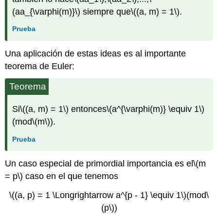
(aa_{\varphi(m)}\)
siempre que
\((a, m) = 1\)
.
Prueba
Una aplicación de estas ideas es al importante
teorema de Euler:
Teorema
Si
\((a, m) = 1\)
entonces
\(a^{\varphi(m)} \equiv 1\)
(mod
\(m\)
).
Prueba
Un caso especial de primordial importancia es el
\(m
= p\)
caso en el que tenemos
\((a, p) = 1 \Longrightarrow a^{p - 1} \equiv 1\)
(mod
\
(p\)
)