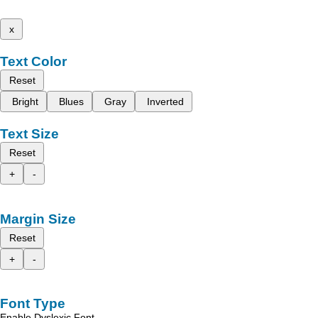
x
Text Color
Reset
Bright
Blues
Gray
Inverted
Text Size
Reset
+
-
Margin Size
Reset
+
-
Font Type
Enable Dyslexic Font