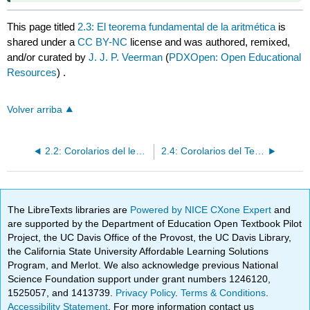
This page titled
2.3: El teorema fundamental de la aritmética
is
shared under a
CC BY-NC
license and was authored, remixed,
and/or curated by
J. J. P. Veerman
(
PDXOpen: Open Educational
Resources
) .
Volver arriba
2.2: Corolarios del lema de Be ́zout
2.4: Corolarios del Teorema Fundamental de la Aritmética
The LibreTexts libraries are
Powered by NICE CXone Expert
and
are supported by the Department of Education Open Textbook Pilot
Project, the UC Davis Office of the Provost, the UC Davis Library,
the California State University Affordable Learning Solutions
Program, and Merlot. We also acknowledge previous National
Science Foundation support under grant numbers 1246120,
1525057, and 1413739.
Privacy Policy
.
Terms & Conditions
.
Accessibility Statement
. For more information contact us