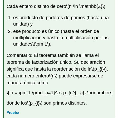
Cada entero distinto de cero
\(n \in \mathbb{Z}\)
es producto de poderes de primos (hasta una
unidad) y
ese producto es único (hasta el orden de
multiplicación y hasta la multiplicación por las
unidades
\(\pm 1\)
.
Comentario: El teorema también se llama el
teorema de factorización único. Su declaración
significa que hasta la reordenación de la
\(p_{i}\)
,
cada número entero
\(n\)
puede expresarse de
manera única como
\[ n = \pm 1 \prod_{i=1}^{r} p_{i}^{l_{i}} \nonumber\]
donde los
\(p_{i}\)
son primos distintos.
Prueba