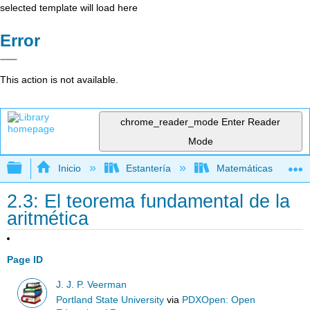
selected template will load here
Error
This action is not available.
chrome_reader_mode
Enter Reader
Mode
Expandir/contraer jerarquía global
Inicio
Estantería
Matemáticas
2.3: El teorema fundamental de la
aritmética
Page ID
J. J. P. Veerman
Portland State University
via
PDXOpen: Open