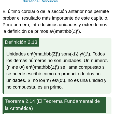
Educational Resources
El último corolario de la sección anterior nos permite
probar el resultado más importante de este capítulo.
Pero primero, introducimos unidades y extendemos
la definición de primos a
\(\mathbb{Z}\)
.
Definición 2.13
Unidades en
\(\mathbb{Z}\)
son
\(-1\)
y
\(1\)
. Todos
los demás números no son unidades. Un número
\
(n \ne 0\)
en
\(\mathbb{Z}\)
se llama compuesto si
se puede escribir como un producto de dos no
unidades. Si no lo
\(n\)
es
\(0\)
, no es una unidad y
no compuesta, es un primo.
Teorema 2.14 (El Teorema Fundamental de
la Aritmética)