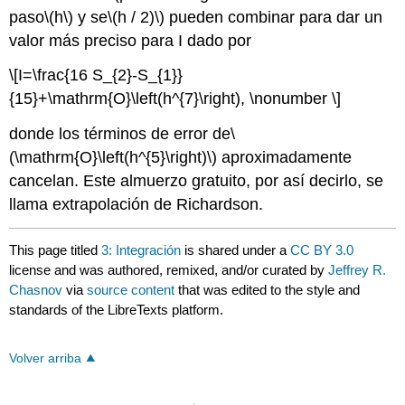
paso
\(h\)
y
se
\(h / 2)\)
pueden combinar para dar un
valor más preciso para I dado por
\[I=\frac{16 S_{2}-S_{1}}
{15}+\mathrm{O}\left(h^{7}\right), \nonumber \]
donde los términos de error de
\
(\mathrm{O}\left(h^{5}\right)\)
aproximadamente
cancelan. Este almuerzo gratuito, por así decirlo, se
llama extrapolación de Richardson.
This page titled
3: Integración
is shared under a
CC BY 3.0
license and was authored, remixed, and/or curated by
Jeffrey R.
Chasnov
via
source content
that was edited to the style and
standards of the LibreTexts platform.
Volver arriba