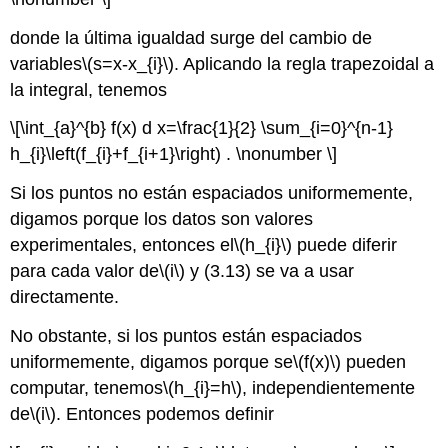
donde la última igualdad surge del cambio de
variables
\(s=x-x_{i}\)
. Aplicando la regla trapezoidal a
la integral, tenemos
\[\int_{a}^{b} f(x) d x=\frac{1}{2} \sum_{i=0}^{n-1}
h_{i}\left(f_{i}+f_{i+1}\right) . \nonumber \]
Si los puntos no están espaciados uniformemente,
digamos porque los datos son valores
experimentales, entonces el
\(h_{i}\)
puede diferir
para cada valor de
\(i\)
y (3.13) se va a usar
directamente.
No obstante, si los puntos están espaciados
uniformemente, digamos porque
se
\(f(x)\)
pueden
computar, tenemos
\(h_{i}=h\)
, independientemente
de
\(i\)
. Entonces podemos definir