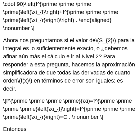
\cdot 90}\left(f^{\prime \prime \prime
\prime}\left(\xi_{l}\right)+f^{\prime \prime \prime
\prime}\left(\xi_{r}\right)\right) . \end{aligned}
\nonumber \]
Ahora nos preguntamos si el valor de
\(S_{2}\)
para la
integral es lo suficientemente exacto, o ¿debemos
afinar aún más el cálculo e ir al Nivel 2? Para
responder a esta pregunta, hacemos la aproximación
simplificadora de que todas las derivadas de cuarto
orden
\(f(x)\)
en términos de error son iguales; es
decir,
\[f^{\prime \prime \prime \prime}(\xi)=f^{\prime \prime
\prime \prime}\left(\xi_{l}\right)=f^{\prime \prime \prime
\prime}\left(\xi_{r}\right)=C . \nonumber \]
Entonces