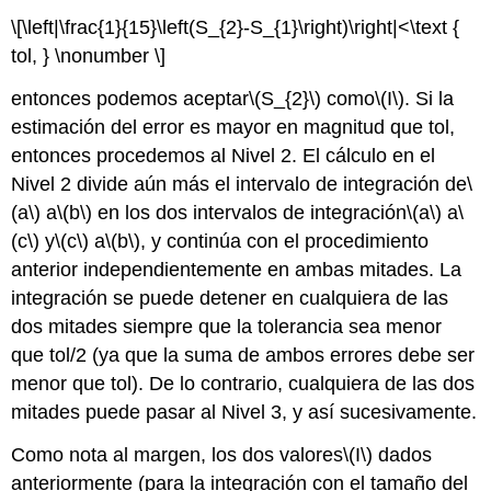
\[\left|\frac{1}{15}\left(S_{2}-S_{1}\right)\right|<\text {
tol, } \nonumber \]
entonces podemos aceptar
\(S_{2}\)
como
\(I\)
. Si la
estimación del error es mayor en magnitud que tol,
entonces procedemos al Nivel 2. El cálculo en el
Nivel 2 divide aún más el intervalo de integración de
\
(a\)
a
\(b\)
en los dos intervalos de integración
\(a\)
a
\
(c\)
y
\(c\)
a
\(b\)
, y continúa con el procedimiento
anterior independientemente en ambas mitades. La
integración se puede detener en cualquiera de las
dos mitades siempre que la tolerancia sea menor
que tol/2 (ya que la suma de ambos errores debe ser
menor que tol). De lo contrario, cualquiera de las dos
mitades puede pasar al Nivel 3, y así sucesivamente.
Como nota al margen, los dos valores
\(I\)
dados
anteriormente (para la integración con el tamaño del