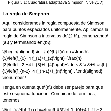
Figura 3.1: Cuadratura adaptativa Simpson: Nivel
\(1 .\)
La regla de Simpson
Aquí consideramos la regla compuesta de Simpson
para puntos espaciados uniformemente. Aplicamos la
regla de Simpson a intervalos de
\(2 h\)
, comenzando
\
(a\)
y terminando en
\(b\)
:
\[\begin{aligned} \int_{a}^{b} f(x) d x=\frac{h}
{3}\left(f_{0}+4 f_{1}+f_{2}\right)+\frac{h}
{3}\left(f_{2}+4 f_{3}+f_{4}\right)+\ldots & \\ &+\frac{h}
{3}\left(f_{n-2}+4 f_{n-1}+f_{n}\right) . \end{aligned}
\nonumber \]
Tenga en cuenta que
\(n\)
debe ser parejo para que
este esquema funcione. Combinando términos,
tenemos
\[\int_{a}^{b} f(x) d x=\frac{h}{3}\left(f_{0}+4 f_{1}+2