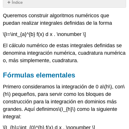
Índice
Fórmulas
Queremos construir algoritmos numéricos que
elementales
puedan realizar integrales definidas de la forma
Regla
de
\[I=\int_{a}^{b} f(x) d x . \nonumber \]
punto
medio
El cálculo numérico de estas integrales definidas se
Regla
denomina integración numérica, cuadratura numérica
trapezoidal
o, más simplemente, cuadratura.
La
regla
de
Fórmulas elementales
Simpson
Reglas
Primero consideramos la integración de 0 a
\(h\)
, con
\
compuestas
(h\)
pequeños, para servir como los bloques de
Regla
construcción para la integración en dominios más
trapezoidal
grandes. Aquí definimos
\(I_{h}\)
como la siguiente
La
integral:
regla
de
\[I_{h}=\int_{0}^{h} f(x) d x . \nonumber \]
Simpson