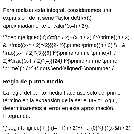
Integración
Para realizar esta integral, consideramos una
adaptativa
expansión de la serie Taylor de
\(f(x)\)
aproximadamente el valor
\(x=h / 2\)
:
\[\begin{aligned} f(x)=f(h / 2)+(x-h / 2) f^{\prime}(h / 2)
&+\frac{(x-h / 2)^{2}}{2} f^{\prime \prime}(h / 2) \\ +&
\frac{(x-h / 2)^{3}}{6} f^{\prime \prime \prime}(h /
2)+\frac{(x-h / 2)^{4}}{24} f^{\prime \prime \prime
\prime}(h / 2)+\ldots \end{aligned} \nonumber \]
Regla de punto medio
La regla del punto medio hace uso solo del primer
término en la expansión de la serie Taylor. Aquí,
determinaremos el error en esta aproximación.
Integrando,
\[\begin{aligned} I_{h}=h f(h / 2)+\int_{0}^{h}((x-&h / 2)