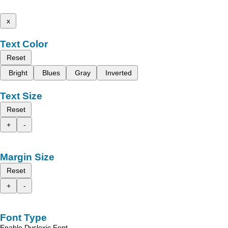
x
Text Color
Reset
Bright
Blues
Gray
Inverted
Text Size
Reset
+
-
Margin Size
Reset
+
-
Font Type
Enable Dyslexic Font