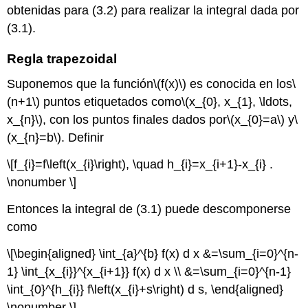
obtenidas para (3.2) para realizar la integral dada por
(3.1).
Regla trapezoidal
Suponemos que la función
\(f(x)\)
es conocida en los
\
(n+1\)
puntos etiquetados como
\(x_{0}, x_{1}, \ldots,
x_{n}\)
, con los puntos finales dados por
\(x_{0}=a\)
y
\
(x_{n}=b\)
. Definir
\[f_{i}=f\left(x_{i}\right), \quad h_{i}=x_{i+1}-x_{i} .
\nonumber \]
Entonces la integral de (3.1) puede descomponerse
como
\[\begin{aligned} \int_{a}^{b} f(x) d x &=\sum_{i=0}^{n-
1} \int_{x_{i}}^{x_{i+1}} f(x) d x \\ &=\sum_{i=0}^{n-1}
\int_{0}^{h_{i}} f\left(x_{i}+s\right) d s, \end{aligned}
\nonumber \]