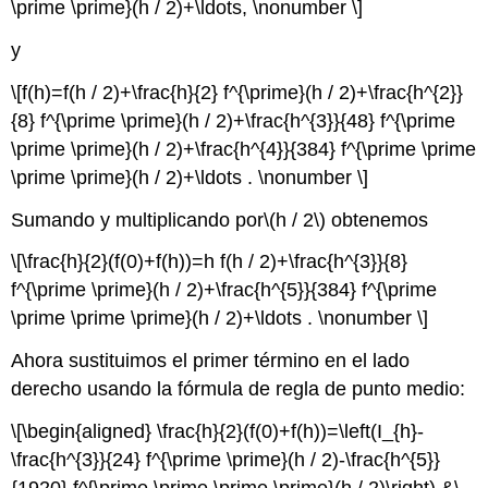
\prime \prime}(h / 2)+\ldots, \nonumber \]
y
\[f(h)=f(h / 2)+\frac{h}{2} f^{\prime}(h / 2)+\frac{h^{2}}
{8} f^{\prime \prime}(h / 2)+\frac{h^{3}}{48} f^{\prime
\prime \prime}(h / 2)+\frac{h^{4}}{384} f^{\prime \prime
\prime \prime}(h / 2)+\ldots . \nonumber \]
Sumando y multiplicando por
\(h / 2\)
obtenemos
\[\frac{h}{2}(f(0)+f(h))=h f(h / 2)+\frac{h^{3}}{8}
f^{\prime \prime}(h / 2)+\frac{h^{5}}{384} f^{\prime
\prime \prime \prime}(h / 2)+\ldots . \nonumber \]
Ahora sustituimos el primer término en el lado
derecho usando la fórmula de regla de punto medio:
\[\begin{aligned} \frac{h}{2}(f(0)+f(h))=\left(I_{h}-
\frac{h^{3}}{24} f^{\prime \prime}(h / 2)-\frac{h^{5}}