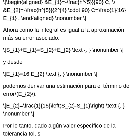
\[\begin{aligned} &E_{1}=-\frac{h^{5}}{90} C, \\
&E_{2}=-\frac{h^{5}}{2^{4} \cdot 90} C=\frac{1}{16}
E_{1} . \end{aligned} \nonumber \]
Ahora como la integral es igual a la aproximación
más su error asociado,
\[S_{1}+E_{1}=S_{2}+E_{2} \text {, } \nonumber \]
y desde
\[E_{1}=16 E_{2} \text {, } \nonumber \]
podemos derivar una estimación para el término de
error
\(E_{2}\)
:
\[E_{2}=\frac{1}{15}\left(S_{2}-S_{1}\right) \text {. }
\nonumber \]
Por lo tanto, dado algún valor específico de la
tolerancia tol, si