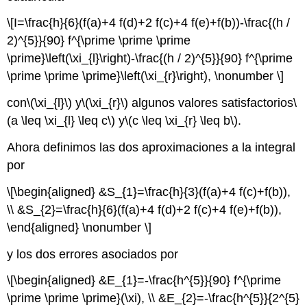
\[I=\frac{h}{6}(f(a)+4 f(d)+2 f(c)+4 f(e)+f(b))-\frac{(h /
2)^{5}}{90} f^{\prime \prime \prime
\prime}\left(\xi_{l}\right)-\frac{(h / 2)^{5}}{90} f^{\prime
\prime \prime \prime}\left(\xi_{r}\right), \nonumber \]
con
\(\xi_{l}\)
y
\(\xi_{r}\)
algunos valores satisfactorios
\
(a \leq \xi_{l} \leq c\)
y
\(c \leq \xi_{r} \leq b\)
.
Ahora definimos las dos aproximaciones a la integral
por
\[\begin{aligned} &S_{1}=\frac{h}{3}(f(a)+4 f(c)+f(b)),
\\ &S_{2}=\frac{h}{6}(f(a)+4 f(d)+2 f(c)+4 f(e)+f(b)),
\end{aligned} \nonumber \]
y los dos errores asociados por
\[\begin{aligned} &E_{1}=-\frac{h^{5}}{90} f^{\prime
\prime \prime \prime}(\xi), \\ &E_{2}=-\frac{h^{5}}{2^{5}