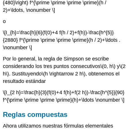
{480}\right) f^{\prime \prime \prime \prime}(h /
2)+\ldots, \nonumber \]
o
\[I_{h}=\frac{h}{6}(f(0)+4 f(h / 2)+f(h))-\frac{h^{5}}
{2880} f^{\prime \prime \prime \prime}(h / 2)+\ldots .
\nonumber \]
Por lo general, la regla de Simpson se escribe
considerando los tres puntos consecutivos
\(0, h\)
y
\(2
h\)
. Sustituyendo
\(h \rightarrow 2 h\)
, obtenemos el
resultado estándar
\[I_{2 h}=\frac{h}{3}(f(0)+4 f(h)+f(2 h))-\frac{h^{5}}{90}
f^{\prime \prime \prime \prime}(h)+\ldots \nonumber \]
Reglas compuestas
Ahora utilizamos nuestras fórmulas elementales