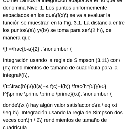
Comenzamos la integración adaptativa en lo que se
denomina Nivel 1. Los puntos uniformemente
espaciados en los que
\(f(x)\)
se va a evaluar la
función se muestran en la Fig. 3.1. La distancia entre
los puntos
\(a\)
y
\(b\)
se toma para ser
\(2 h\)
, de
manera que
\[h=\frac{b-a}{2} . \nonumber \]
Integración usando la regla de Simpson (3.11) con
\
(h\)
rendimientos de tamaño de cuadrícula para la
integral
\(I\)
,
\[I=\frac{h}{3}(f(a)+4 f(c)+f(b))-\frac{h^{5}}{90}
f^{\prime \prime \prime \prime}(\xi), \nonumber \]
donde
\(\xi\)
hay algún valor satisfactorio
\(a \leq \xi
\leq b\)
. Integración usando la regla de Simpson dos
veces con
\(h / 2\)
rendimientos de tamaño de
cuadrícula