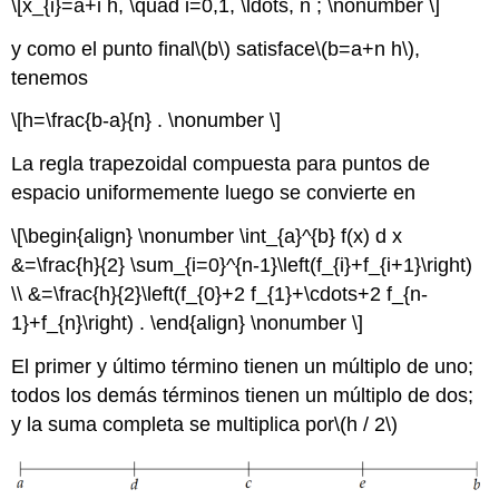
\[x_{i}=a+i h, \quad i=0,1, \ldots, n ; \nonumber \]
y como el punto final
\(b\)
satisface
\(b=a+n h\)
,
tenemos
\[h=\frac{b-a}{n} . \nonumber \]
La regla trapezoidal compuesta para puntos de
espacio uniformemente luego se convierte en
\[\begin{align} \nonumber \int_{a}^{b} f(x) d x
&=\frac{h}{2} \sum_{i=0}^{n-1}\left(f_{i}+f_{i+1}\right)
\\ &=\frac{h}{2}\left(f_{0}+2 f_{1}+\cdots+2 f_{n-
1}+f_{n}\right) . \end{align} \nonumber \]
El primer y último término tienen un múltiplo de uno;
todos los demás términos tienen un múltiplo de dos;
y la suma completa se multiplica por
\(h / 2\)