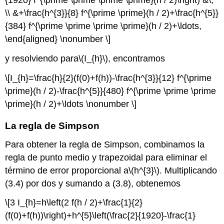
{1920} f^{\prime \prime \prime \prime}(h / 2)\right) &\,
\\ &+\frac{h^{3}}{8} f^{\prime \prime}(h / 2)+\frac{h^{5}}
{384} f^{\prime \prime \prime \prime}(h / 2)+\ldots,
\end{aligned} \nonumber \]
y resolviendo para
\(I_{h}\)
, encontramos
\[I_{h}=\frac{h}{2}(f(0)+f(h))-\frac{h^{3}}{12} f^{\prime
\prime}(h / 2)-\frac{h^{5}}{480} f^{\prime \prime \prime
\prime}(h / 2)+\ldots \nonumber \]
La regla de Simpson
Para obtener la regla de Simpson, combinamos la
regla de punto medio y trapezoidal para eliminar el
término de error proporcional a
\(h^{3}\)
. Multiplicando
(3.4) por dos y sumando a (3.8), obtenemos
\[3 I_{h}=h\left(2 f(h / 2)+\frac{1}{2}
(f(0)+f(h))\right)+h^{5}\left(\frac{2}{1920}-\frac{1}