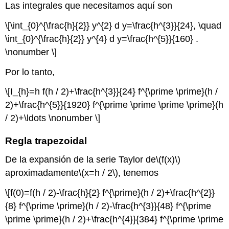
Las integrales que necesitamos aquí son
\[\int_{0}^{\frac{h}{2}} y^{2} d y=\frac{h^{3}}{24}, \quad
\int_{0}^{\frac{h}{2}} y^{4} d y=\frac{h^{5}}{160} .
\nonumber \]
Por lo tanto,
\[I_{h}=h f(h / 2)+\frac{h^{3}}{24} f^{\prime \prime}(h /
2)+\frac{h^{5}}{1920} f^{\prime \prime \prime \prime}(h
/ 2)+\ldots \nonumber \]
Regla trapezoidal
De la expansión de la serie Taylor de
\(f(x)\)
aproximadamente
\(x=h / 2\)
, tenemos
\[f(0)=f(h / 2)-\frac{h}{2} f^{\prime}(h / 2)+\frac{h^{2}}
{8} f^{\prime \prime}(h / 2)-\frac{h^{3}}{48} f^{\prime
\prime \prime}(h / 2)+\frac{h^{4}}{384} f^{\prime \prime