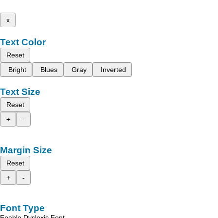
x
Text Color
Reset
Bright
Blues
Gray
Inverted
Text Size
Reset
+
-
Margin Size
Reset
+
-
Font Type
Enable Dyslexic Font