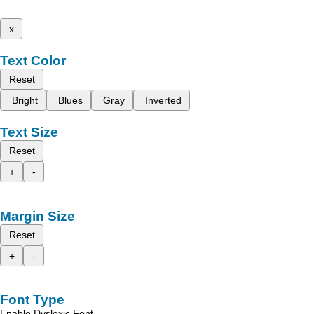
x
Text Color
Reset
Bright
Blues
Gray
Inverted
Text Size
Reset
+
-
Margin Size
Reset
+
-
Font Type
Enable Dyslexic Font