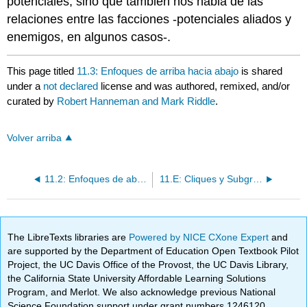
potenciales, sino que también nos habla de las
relaciones entre las facciones -potenciales aliados y
enemigos, en algunos casos-.
This page titled
11.3: Enfoques de arriba hacia abajo
is shared
under a
not declared
license and was authored, remixed, and/or
curated by
Robert Hanneman and Mark Riddle
.
Volver arriba
11.2: Enfoques de abajo hacia arriba
11.E: Cliques y Subgrupos (Ejercicios)
The LibreTexts libraries are
Powered by NICE CXone Expert
and
are supported by the Department of Education Open Textbook Pilot
Project, the UC Davis Office of the Provost, the UC Davis Library,
the California State University Affordable Learning Solutions
Program, and Merlot. We also acknowledge previous National
Science Foundation support under grant numbers 1246120,