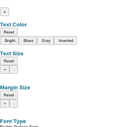
x
Text Color
Reset
Bright
Blues
Gray
Inverted
Text Size
Reset
+
-
Margin Size
Reset
+
-
Font Type
Enable Dyslexic Font