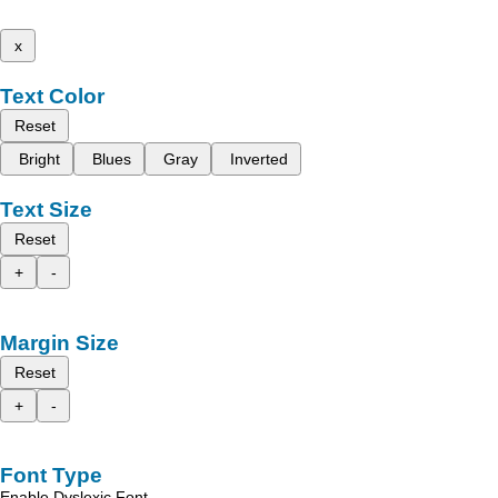
x
Text Color
Reset
Bright
Blues
Gray
Inverted
Text Size
Reset
+
-
Margin Size
Reset
+
-
Font Type
Enable Dyslexic Font