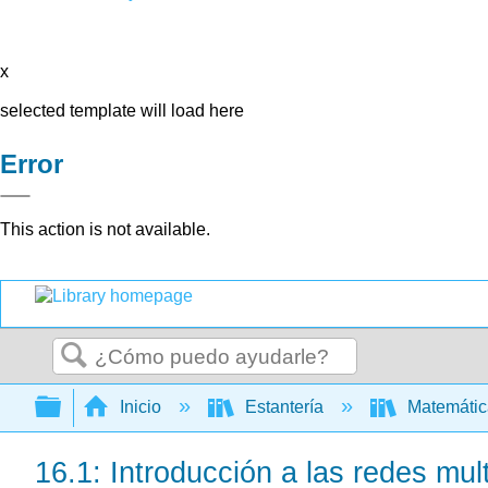
x
selected template will load here
Error
This action is not available.
Buscar
Expandir/contraer jerarquía global
Inicio
Estantería
Matemáti
16.1: Introducción a las redes mult