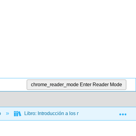
chrome_reader_mode
Enter Reader Mode
Exp
o
Libro: Introducción a los métodos de redes social