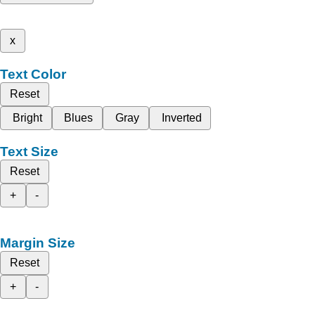
x
Text Color
Reset
Bright
Blues
Gray
Inverted
Text Size
Reset
+
-
Margin Size
Reset
+
-