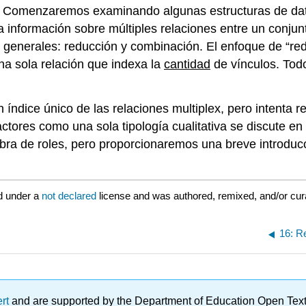
s. Comenzaremos examinando algunas estructuras de dat
o, la información sobre múltiples relaciones entre un con
generales: reducción y combinación. El enfoque de “red
na sola relación que indexa la
cantidad
de vínculos. Todo
índice único de las relaciones multiplex, pero intenta r
ctores como una sola tipología cualitativa se discute en 
ebra de roles, pero proporcionaremos una breve introduc
d under a
not declared
license and was authored, remixed, and/or cu
16: R
ert
and are supported by the Department of Education Open Textbo