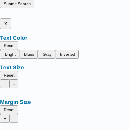
Submit Search
x
Text Color
Reset
Bright
Blues
Gray
Inverted
Text Size
Reset
+
-
Margin Size
Reset
+
-