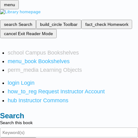
menu
search
Search
build_circle
Toolbar
fact_check
Homework
cancel
Exit Reader Mode
school
Campus Bookshelves
menu_book
Bookshelves
perm_media
Learning Objects
login
Login
how_to_reg
Request Instructor Account
hub
Instructor Commons
Search
Search this book