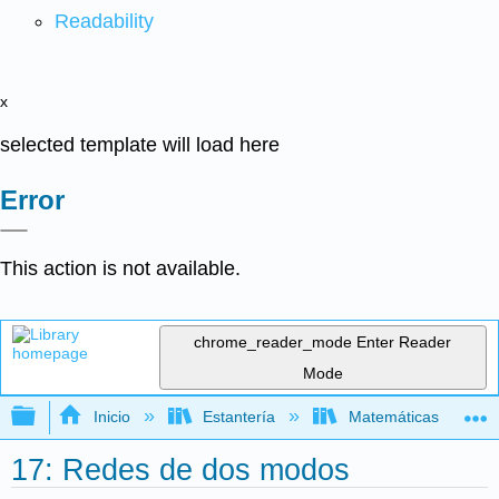
Readability
x
selected template will load here
Error
This action is not available.
chrome_reader_mode
Enter Reader
Mode
Expandir/contraer jerarquía global
Inicio
Estantería
Matemáticas
17: Redes de dos modos