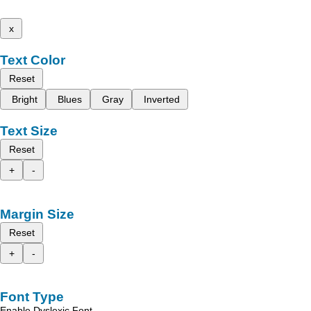
x
Text Color
Reset
Bright
Blues
Gray
Inverted
Text Size
Reset
+
-
Margin Size
Reset
+
-
Font Type
Enable Dyslexic Font