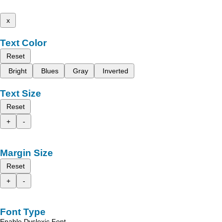
x
Text Color
Reset
Bright
Blues
Gray
Inverted
Text Size
Reset
+
-
Margin Size
Reset
+
-
Font Type
Enable Dyslexic Font