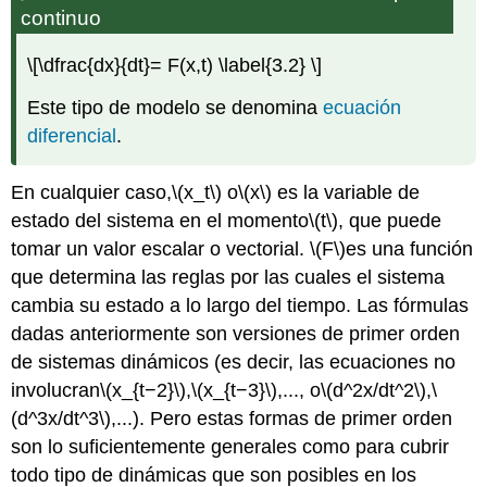
continuo
\[\dfrac{dx}{dt}= F(x,t) \label{3.2} \]
Este tipo de modelo se denomina
ecuación
diferencial
.
En cualquier caso,
\(x_t\)
o
\(x\)
es la variable de
estado del sistema en el momento
\(t\)
, que puede
tomar un valor escalar o vectorial.
\(F\)
es una función
que determina las reglas por las cuales el sistema
cambia su estado a lo largo del tiempo. Las fórmulas
dadas anteriormente son versiones de primer orden
de sistemas dinámicos (es decir, las ecuaciones no
involucran
\(x_{t−2}\)
,
\(x_{t−3}\)
,..., o
\(d^2x/dt^2\)
,
\
(d^3x/dt^3\)
,...). Pero estas formas de primer orden
son lo suficientemente generales como para cubrir
todo tipo de dinámicas que son posibles en los