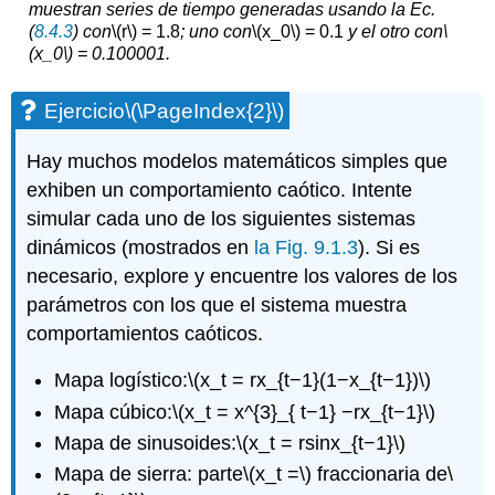
muestran series de tiempo generadas usando la Ec.
(
8.4.3
) con
\(r\)
= 1.8
; uno con
\(x_0\)
= 0.1
y el otro con
\
(x_0\)
= 0.100001.
Ejercicio
\(\PageIndex{2}\)
Hay muchos modelos matemáticos simples que
exhiben un comportamiento caótico. Intente
simular cada uno de los siguientes sistemas
dinámicos (mostrados en
la Fig. 9.1.3
). Si es
necesario, explore y encuentre los valores de los
parámetros con los que el sistema muestra
comportamientos caóticos.
Mapa logístico:
\(x_t = rx_{t−1}(1−x_{t−1})\)
Mapa cúbico:
\(x_t = x^{3}_{ t−1} −rx_{t−1}\)
Mapa de sinusoides:
\(x_t = rsinx_{t−1}\)
Mapa de sierra: parte
\(x_t =\)
fraccionaria de
\