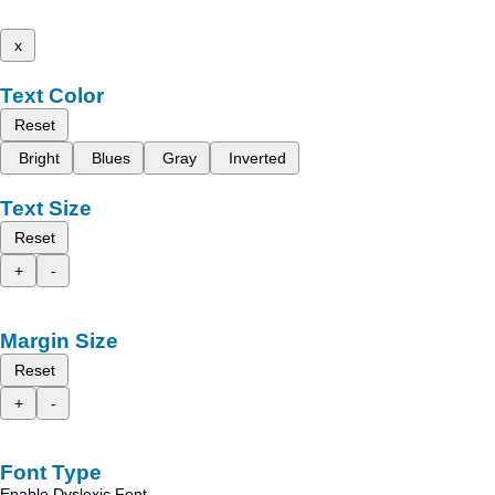
x
Text Color
Reset
Bright
Blues
Gray
Inverted
Text Size
Reset
+
-
Margin Size
Reset
+
-
Font Type
Enable Dyslexic Font