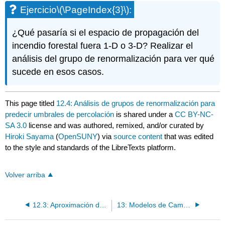
Ejercicio
\(\PageIndex{3}\)
:
¿Qué pasaría si el espacio de propagación del
incendio forestal fuera 1-D o 3-D? Realizar el
análisis del grupo de renormalización para ver qué
sucede en esos casos.
This page titled
12.4: Análisis de grupos de renormalización para
predecir umbrales de percolación
is shared under a
CC BY-NC-
SA 3.0
license and was authored, remixed, and/or curated by
Hiroki Sayama
(
OpenSUNY
) via
source content
that was edited
to the style and standards of the LibreTexts platform.
Volver arriba
12.3: Aproximación de campo medio
13: Modelos de Campo Continuo I - Modelado