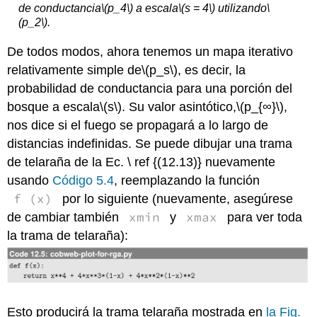
de conductancia
\(p_4\)
a escala
\(s = 4\)
utilizando
\
(p_2\)
.
De todos modos, ahora tenemos un mapa iterativo
relativamente simple de
\(p_s\)
, es decir, la
probabilidad de conductancia para una porción del
bosque a escala
\(s\)
. Su valor asintótico,
\(p_{∞}\)
,
nos dice si el fuego se propagará a lo largo de
distancias indefinidas. Se puede dibujar una trama
de telaraña de la Ec. \ ref {(12.13)} nuevamente
usando
Código 5.4
, reemplazando la función
f (x)
por lo siguiente (nuevamente, asegúrese
xmin
xmax
de cambiar también
y
para ver toda
la trama de telaraña):
Esto producirá la trama telaraña mostrada en
la Fig.