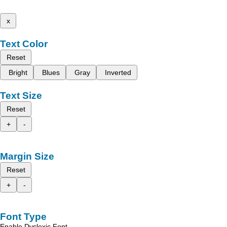
x
Text Color
Reset
Bright
Blues
Gray
Inverted
Text Size
Reset
+
-
Margin Size
Reset
+
-
Font Type
Enable Dyslexic Font