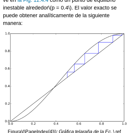
ve en
la Fig. 12.4.4
como un punto de equilibrio
inestable alrededor
\(p = 0.4\)
. El valor exacto se
puede obtener analíticamente de la siguiente
manera:
Figura
\(\PageIndex{4}\)
: Gráfica telaraña de la Ec.
\ ref