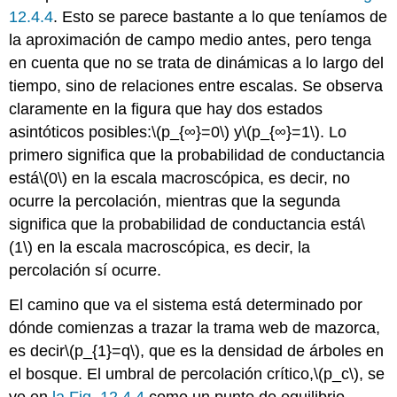
12.4.4
. Esto se parece bastante a lo que teníamos de
la aproximación de campo medio antes, pero tenga
en cuenta que no se trata de dinámicas a lo largo del
tiempo, sino de relaciones entre escalas. Se observa
claramente en la figura que hay dos estados
asintóticos posibles:
\(p_{∞}=0\)
y
\(p_{∞}=1\)
. Lo
primero significa que la probabilidad de conductancia
está
\(0\)
en la escala macroscópica, es decir, no
ocurre la percolación, mientras que la segunda
significa que la probabilidad de conductancia está
\
(1\)
en la escala macroscópica, es decir, la
percolación sí ocurre.
El camino que va el sistema está determinado por
dónde comienzas a trazar la trama web de mazorca,
es decir
\(p_{1}=q\)
, que es la densidad de árboles en
el bosque. El umbral de percolación crítico,
\(p_c\)
, se