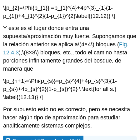
\[p_{2}=\Phi{p_{1}} =p_{1}^{4}+4p^{3}_{1}(1-
p_{1})+4_{1}^{2}(1-p_{1})^{2}\label{(12.12)} \]
Y este es el lugar donde entra una
supuesta/aproximación muy fuerte. Supongamos que
la relación anterior se aplica a
\(4×4\)
bloques (
Fig.
12.4.3
),
\(8×8\)
bloques, etc., todo el camino hasta
porciones infinitamente grandes del bosque, de
manera que
\[p_{n+1}=\Phi{p_{s}}=p_{s}^{4}+4p_{s}^{3}(1-
p_{s})+4p_{s}^{2}(1-p_{s})^{2} \ \text{for all s.}
\label{(12.13)} \]
Por supuesto esto no es correcto, pero se necesita
hacer algún tipo de aproximación para estudiar
analíticamente sistemas complejos.