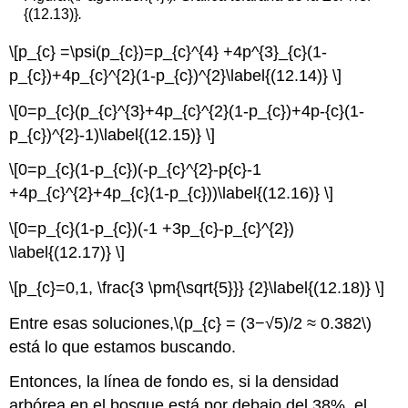
{(12.13)}
.
\[p_{c} =\psi(p_{c})=p_{c}^{4} +4p^{3}_{c}(1-
p_{c})+4p_{c}^{2}(1-p_{c})^{2}\label{(12.14)} \]
\[0=p_{c}(p_{c}^{3}+4p_{c}^{2}(1-p_{c})+4p-{c}(1-
p_{c})^{2}-1)\label{(12.15)} \]
\[0=p_{c}(1-p_{c})(-p_{c}^{2}-p{c}-1
+4p_{c}^{2}+4p_{c}(1-p_{c}))\label{(12.16)} \]
\[0=p_{c}(1-p_{c})(-1 +3p_{c}-p_{c}^{2})
\label{(12.17)} \]
\[p_{c}=0,1, \frac{3 \pm{\sqrt{5}}} {2}\label{(12.18)} \]
Entre esas soluciones,
\(p_{c} = (3−√5)/2 ≈ 0.382\)
está lo que estamos buscando.
Entonces, la línea de fondo es, si la densidad
arbórea en el bosque está por debajo del 38%, el