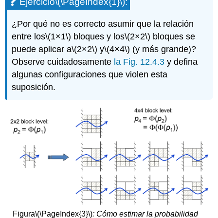
Ejercicio
\(\PageIndex{1}\)
:
¿Por qué no es correcto asumir que la relación
entre los
\(1×1\)
bloques y los
\(2×2\)
bloques se
puede aplicar a
\(2×2\)
y
\(4×4\)
(y más grande)?
Observe cuidadosamente
la Fig. 12.4.3
y defina
algunas configuraciones que violen esta
suposición.
Figura
\(\PageIndex{3}\)
: Cómo estimar la probabilidad